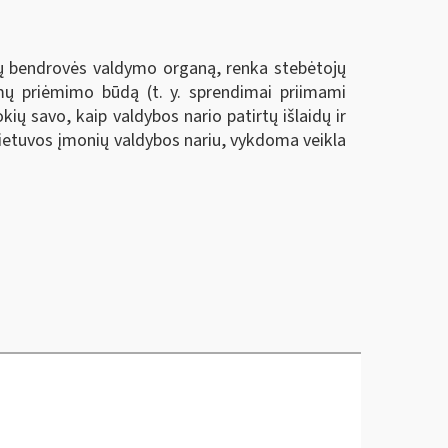
alų bendrovės valdymo organą, renka stebėtojų
imų priėmimo būdą (t. y. sprendimai priimami
kių savo, kaip valdybos nario patirtų išlaidų ir
ų Lietuvos įmonių valdybos nariu, vykdoma veikla