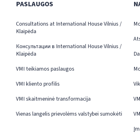
PASLAUGOS
N
Consultations at International House Vilnius /
Mo
Klaipėda
At
Консультации в International House Vilnius /
Klaipėda
Da
VMI teikiamos paslaugos
Mo
VMI kliento profilis
Vi
VMI skaitmeninė transformacija
VM
Vienas langelis prievolėms valstybei sumokėti
VM
Įm