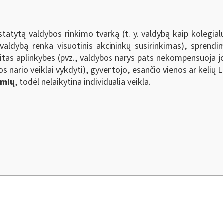
ustatytą valdybos rinkimo tvarką (t. y. valdybą kaip kolegi
valdybą renka visuotinis akcininkų susirinkimas), sprend
 kitas aplinkybes (pvz., valdybos narys pats nekompensuoja jo
os nario veiklai vykdyti), gyventojo, esančio vienos ar keli
ymių
, todėl nelaikytina individualia veikla.