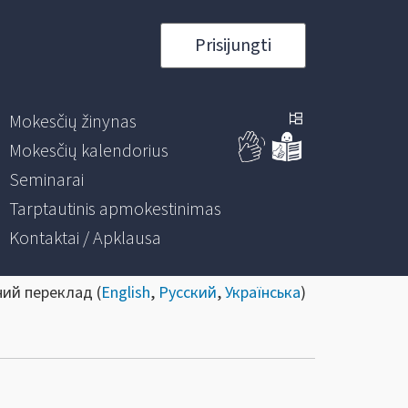
Prisijungti
Mokesčių žinynas
Mokesčių kalendorius
Seminarai
Tarptautinis apmokestinimas
Kontaktai / Apklausa
ний переклад (
English
,
Русский
,
Українська
)