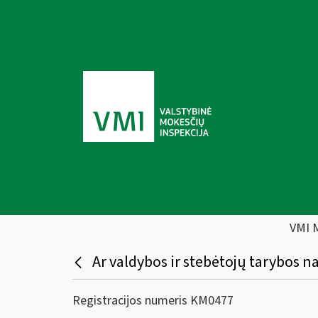
VMI 
Ar valdybos ir stebėtojų tarybos na
Registracijos numeris KM0477