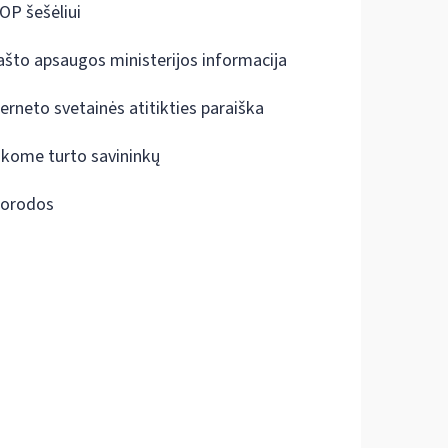
OP šešėliui
ašto apsaugos ministerijos informacija
terneto svetainės atitikties paraiška
škome turto savininkų
orodos