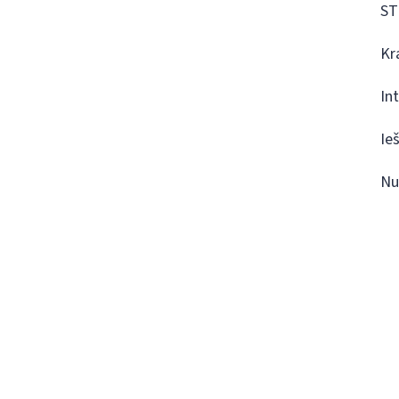
ST
Kr
In
Ie
Nu