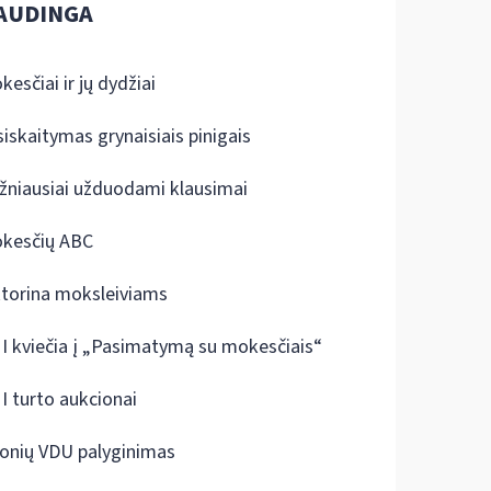
AUDINGA
kesčiai ir jų dydžiai
siskaitymas grynaisiais pinigais
žniausiai užduodami klausimai
kesčių ABC
ktorina moksleiviams
I kviečia į „Pasimatymą su mokesčiais“
I turto aukcionai
onių VDU palyginimas