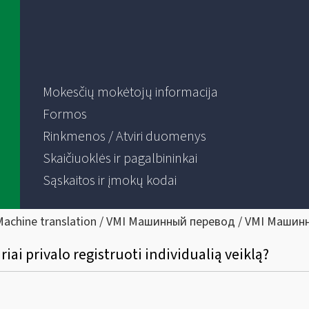
Mokesčių mokėtojų informacija
Formos
Rinkmenos / Atviri duomenys
Skaičiuoklės ir pagalbininkai
Sąskaitos ir įmokų kodai
Machine translation / VMI Машинный перевод / VMI Машин
riai privalo registruoti individualią veiklą?