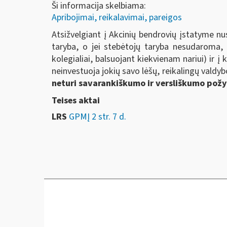
Ši informacija skelbiama:
Apribojimai, reikalavimai, pareigos
Atsižvelgiant į Akcinių bendrovių įstatyme n
taryba, o jei stebėtojų taryba nesudaroma, 
kolegialiai, balsuojant kiekvienam nariui) ir į
neinvestuoja jokių savo lėšų, reikalingų valdyb
neturi savarankiškumo ir versliškumo pož
Teises aktai
LRS
GPMĮ 2 str. 7 d.