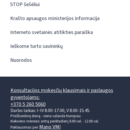
STOP šešėliui
Krašto apsaugos ministerijos informacija
Interneto svetainės atitikties paraiška
Ieškome turto savininkų
Nuorodos
Konsultacijos mokesčių klausimais ir paslaugos
gyventojams:
+370 5 260 5060
Darbo laikas: I-IV 8.00-17.00, V 8.00-15.45.
Prieššventinę dieną - viena valanda trumpiau.
Kiekvieno mėnesio antrą penktadienį 8.00 val. - 12.00 val.
Mano VMI
Paklausimas per