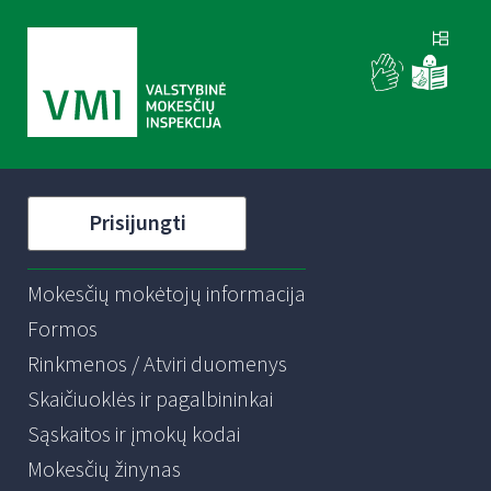
Prisijungti
Mokesčių mokėtojų informacija
Formos
Rinkmenos / Atviri duomenys
Skaičiuoklės ir pagalbininkai
Sąskaitos ir įmokų kodai
Mokesčių žinynas