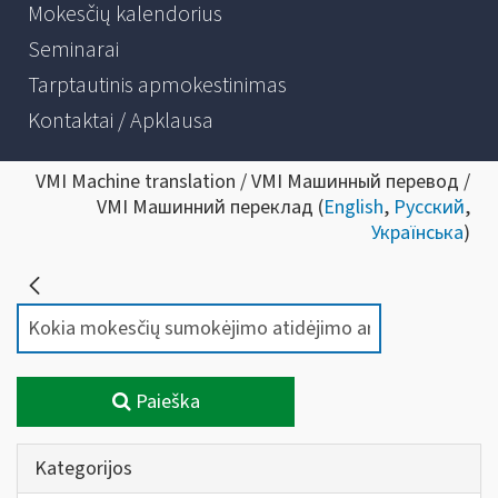
Mokesčių kalendorius
Seminarai
Tarptautinis apmokestinimas
Kontaktai / Apklausa
VMI Machine translation / VMI Машинный перевод /
VMI Машинний переклад (
English
,
Русский
,
Українська
)
Paieška
Kategorijos