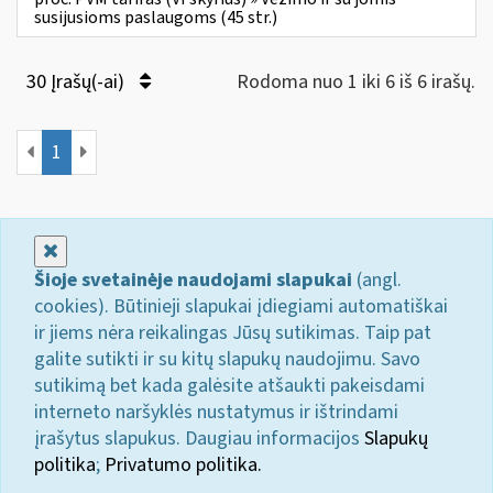
susijusioms paslaugoms (45 str.)
30 Įrašų(-ai)
Rodoma nuo 1 iki 6 iš 6 irašų.
1
Uždaryti
Šioje svetainėje naudojami slapukai
(angl.
cookies). Būtinieji slapukai įdiegiami automatiškai
ir jiems nėra reikalingas Jūsų sutikimas. Taip pat
galite sutikti ir su kitų slapukų naudojimu. Savo
sutikimą bet kada galėsite atšaukti pakeisdami
interneto naršyklės nustatymus ir ištrindami
įrašytus slapukus. Daugiau informacijos
Slapukų
politika
;
Privatumo politika.