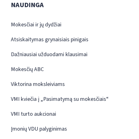
NAUDINGA
Mokesčiai ir jų dydžiai
Atsiskaitymas grynaisiais pinigais
Dažniausiai užduodami klausimai
Mokesčių ABC
Viktorina moksleiviams
VMI kviečia į „Pasimatymą su mokesčiais“
VMI turto aukcionai
Įmonių VDU palyginimas