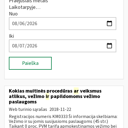
Praėjusiais metais
Laikotarpyje…
Nuo
Iki
Paieška
Kokias muitinės procedūras
ar
veiksmus
atlikus, vežimo
ir
papildomoms vežimo
paslaugoms
Web turinio sąrašas
2018-11-22
Registracijos numeris KM0333 Ši informacija skelbiama:
Vežimo ir su jomis susijusioms paslaugoms (45 str.)
Taikant 0 proc. PVM tarifą apmokestinamos vežimo bei