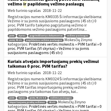
vežimo
ir
papildomų vežimo paslaugų
Web turinio sąrašas
2018-11-22
Registracijos numeris KM0335 Ši informacija skelbiama:
Vežimo ir su jomis susijusioms paslaugoms (45 str.) 0
proc. PVM tarifo taikymo pagrįstumą vežimo ir
papildomoms vežimo paslaugoms patvirtina:...
pvm
0 proc
pagrindžiantys dokumentai
vežimo paslaugos
Mokesčių žinyno
pvmį 45 str
papildomos vežimo paslaugos
kategorijos:
Pridėtinės vertės mokestis » PVM tarifai » 0
proc. PVM tarifas (VI skyrius) » Vežimo ir su jomis
susijusioms paslaugoms (45 str.)
Kuriais atvejais importuojamų prekių vežimui
taikomas 0 proc. PVM tarifas?
Web turinio sąrašas
2018-11-22
Registracijos numeris KM0324 Ši informacija skelbiama:
Vežimo ir su jomis susijusioms paslaugoms (45 str.) 0
proc. PVM tarifas importuojamų prekių vežimo
paslaugoms yra taikomas tuo atveju, kai...
pvm
0 proc
pvmį 45 str 3 d
vežimo paslaugos
Mokesčių žinyno
importuojamų prekių vežimas
45 str
kategorijos:
Pridėtinės vertės mokestis » PVM tarifai » 0
proc. PVM tarifas (VI skyrius) » Vežimo ir su jomis