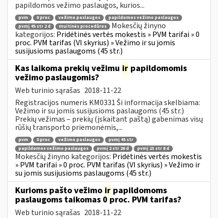
papildomos vežimo paslaugos, kurios...
pvm
0 proc
vežimo paslaugos
papildomos vežimo paslaugos
Mokesčių žinyno
pvmį 45 str 2 d
muitinės procedūros
kategorijos:
Pridėtinės vertės mokestis » PVM tarifai » 0
proc. PVM tarifas (VI skyrius) » Vežimo ir su jomis
susijusioms paslaugoms (45 str.)
Kas laikoma prekių vežimu
ir
papildomomis
vežimo paslaugomis?
Web turinio sąrašas
2018-11-22
Registracijos numeris KM0331 Ši informacija skelbiama:
Vežimo ir su jomis susijusioms paslaugoms (45 str.)
Prekių vežimas – prekių (įskaitant paštą) gabenimas visų
rūšių transporto priemonėmis,...
pvm
0 proc
vežimo paslaugos
pvmį 45 str
papildomos vežimo paslaugos
pvmį 2 str 26 d
pvmį 13 str 8 d
Mokesčių žinyno kategorijos:
Pridėtinės vertės mokestis
» PVM tarifai » 0 proc. PVM tarifas (VI skyrius) » Vežimo ir
su jomis susijusioms paslaugoms (45 str.)
Kurioms pašto vežimo
ir
papildomoms
paslaugoms taikomas 0 proc. PVM tarifas?
Web turinio sąrašas
2018-11-22