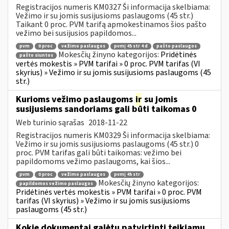
Registracijos numeris KM0327 Ši informacija skelbiama:
Vežimo ir su jomis susijusioms paslaugoms (45 str.)
Taikant 0 proc. PVM tarifą apmokestinamos šios pašto
vežimo bei susijusios papildomos...
pvm
0 proc
vežimo paslaugos
pvmį 45 str 4 d
pašto paslaugos
Mokesčių žinyno kategorijos:
Pridėtinės
pašto siuntos
vertės mokestis » PVM tarifai » 0 proc. PVM tarifas (VI
skyrius) » Vežimo ir su jomis susijusioms paslaugoms (45
str.)
Kurioms vežimo paslaugoms
ir
su jomis
susijusiems sandoriams gali būti taikomas 0
Web turinio sąrašas
2018-11-22
Registracijos numeris KM0329 Ši informacija skelbiama:
Vežimo ir su jomis susijusioms paslaugoms (45 str.) 0
proc. PVM tarifas gali būti taikomas: vežimo bei
papildomoms vežimo paslaugoms, kai šios...
pvm
0 proc
vežimo paslaugos
pvmį 45 str
Mokesčių žinyno kategorijos:
papildomos vežimo paslaugos
Pridėtinės vertės mokestis » PVM tarifai » 0 proc. PVM
tarifas (VI skyrius) » Vežimo ir su jomis susijusioms
paslaugoms (45 str.)
Kokie dokumentai galėtų patvirtinti teikiamų