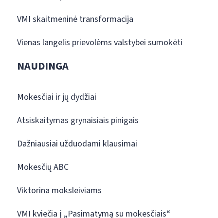
VMI skaitmeninė transformacija
Vienas langelis prievolėms valstybei sumokėti
NAUDINGA
Mokesčiai ir jų dydžiai
Atsiskaitymas grynaisiais pinigais
Dažniausiai užduodami klausimai
Mokesčių ABC
Viktorina moksleiviams
VMI kviečia į „Pasimatymą su mokesčiais“