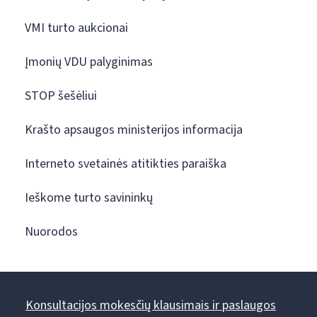
VMI turto aukcionai
Įmonių VDU palyginimas
STOP šešėliui
Krašto apsaugos ministerijos informacija
Interneto svetainės atitikties paraiška
Ieškome turto savininkų
Nuorodos
Konsultacijos mokesčių klausimais ir paslaugos