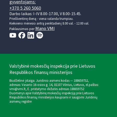
gyventojams:
+370 5 260 5060
Darbo laikas: I-IV 8.00-17.00, V 8.00-15.45.
Prieššventinę dieną - viena valanda trumpiau.
Kiekvieno mėnesio antrą penktadienį 8.00 val. - 12.00 val.
Mano VMI
Paklausimas per
Valstybinė mokesčių inspekcija prie Lietuvos
Respublikos finansų ministerijos
Biudžetinė įstaiga. Juridinio asmens kodas — 188659752,
adresas: Vasario 16-osios g. 14, 01107 Vilnius, Lietuva, el.paštas:
vmi@vmi.lt
, E. pristatymo dėžutės adresas 188659752
Duomenys apie Valstybinę mokesčių inspekciją prie Lietuvos
Respublikos finansų ministerijos kaupiami ir saugomi Juridinių
asmenų registre