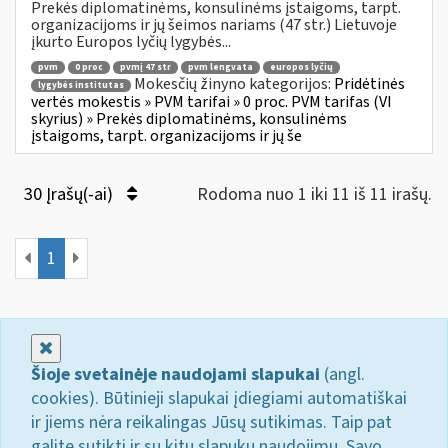
Prekės diplomatinėms, konsulinėms įstaigoms, tarpt.
organizacijoms ir jų šeimos nariams (47 str.) Lietuvoje
įkurto Europos lyčių lygybės...
pvm
0 proc
pvmį 47 str
pvm lengvata
europos lyčių
Mokesčių žinyno kategorijos:
Pridėtinės
lygybės institutas
vertės mokestis » PVM tarifai » 0 proc. PVM tarifas (VI
skyrius) » Prekės diplomatinėms, konsulinėms
įstaigoms, tarpt. organizacijoms ir jų še
30 Įrašų(-ai)
Rodoma nuo 1 iki 11 iš 11 irašų.
1
Uždaryti
Šioje svetainėje naudojami slapukai
(angl.
cookies). Būtinieji slapukai įdiegiami automatiškai
ir jiems nėra reikalingas Jūsų sutikimas. Taip pat
galite sutikti ir su kitų slapukų naudojimu. Savo