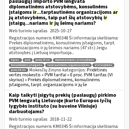
paslaugų) importo PVM lengvata
diplomatinėms atstovybėms, konsulinėms
įstaigoms
ir
...tarptautinėms organizacijoms
ar
jų atstovybėms, taip pat šių atstovybių
ir
įstaigų...nariams
ir
jų šeimų nariams?
Web turinio sąrašas
2025-10-27
Registracijos numeris KM0348 Ši informacija skelbiama:
Prekės diplomatinėms, konsulinėms įstaigoms, tarpt.
organizacijoms ir jų šeimos nariams (47 str.) Jeigu
atstovybės į Lietuvą importuoja...
0 proc.
pvm
pvmį 47 str
diplomatinėms atstovybėms
konsulinėms įstaigoms
tarptautinėms organizacijoms
atstovybėms
Mokesčių žinyno kategorijos:
Pridėtinės
pvmį 36 str.
vertės mokestis » PVM tarifai » 0 proc. PVM tarifas (VI
skyrius) » Prekės diplomatinėms, konsulinėms
įstaigoms, tarpt. organizacijoms ir jų še
Kaip taikyti įsigytų prekių (paslaugų) pirkimo
PVM lengvatą Lietuvoje įkurto Europos lyčių
lygybės instituto (su buveine Vilniuje)
darbuotojams?
Web turinio sąrašas
2018-11-22
Registracijos numeris KM0345 Ši informacija skelbiama: