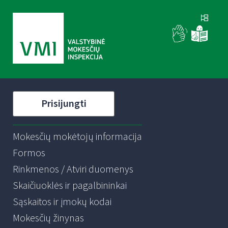
Prisijungti
Mokesčių mokėtojų informacija
Formos
Rinkmenos / Atviri duomenys
Skaičiuoklės ir pagalbininkai
Sąskaitos ir įmokų kodai
Mokesčių žinynas