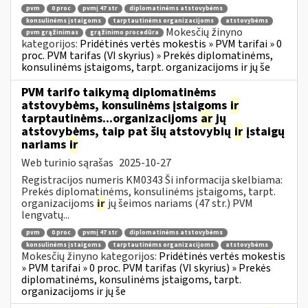
pvm
0 proc
pvmį 47 str
diplomatinėms atstovybėms
konsulinėms įstaigoms
tarptautinėms organizacijoms
atstovybėms
Mokesčių žinyno
pvm grąžinimas
grąžinimo procedūra
kategorijos:
Pridėtinės vertės mokestis » PVM tarifai » 0
proc. PVM tarifas (VI skyrius) » Prekės diplomatinėms,
konsulinėms įstaigoms, tarpt. organizacijoms ir jų še
PVM tarifo taikymą diplomatinėms
atstovybėms, konsulinėms įstaigoms
ir
tarptautinėms...organizacijoms
ar
jų
atstovybėms, taip pat šių atstovybių
ir
įstaigų
nariams
ir
Web turinio sąrašas
2025-10-27
Registracijos numeris KM0343 Ši informacija skelbiama:
Prekės diplomatinėms, konsulinėms įstaigoms, tarpt.
organizacijoms
ir
jų šeimos nariams (47 str.) PVM
lengvatų...
pvm
0 proc
pvmį 47 str
diplomatinėms atstovybėms
konsulinėms įstaigoms
tarptautinėms organizacijoms
atstovybėms
Mokesčių žinyno kategorijos:
Pridėtinės vertės mokestis
» PVM tarifai » 0 proc. PVM tarifas (VI skyrius) » Prekės
diplomatinėms, konsulinėms įstaigoms, tarpt.
organizacijoms ir jų še