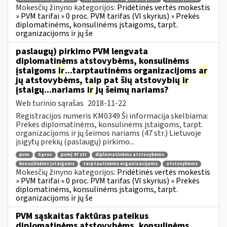
Mokesčių žinyno kategorijos:
Pridėtinės vertės mokestis
» PVM tarifai » 0 proc. PVM tarifas (VI skyrius) » Prekės
diplomatinėms, konsulinėms įstaigoms, tarpt.
organizacijoms ir jų še
paslaugų) pirkimo PVM lengvata
diplomatinėms atstovybėms, konsulinėms
įstaigoms
ir
...tarptautinėms organizacijoms
ar
jų atstovybėms, taip pat šių atstovybių
ir
įstaigų...nariams
ir
jų šeimų nariams?
Web turinio sąrašas
2018-11-22
Registracijos numeris KM0349 Ši informacija skelbiama:
Prekės diplomatinėms, konsulinėms įstaigoms, tarpt.
organizacijoms ir jų šeimos nariams (47 str.) Lietuvoje
įsigytų prekių (paslaugų) pirkimo...
pvm
0 proc
pvmį 47 str
diplomatinėms atstovybėms
konsulinėms įstaigoms
tarptautinėms organizacijoms
atstovybėms
Mokesčių žinyno kategorijos:
Pridėtinės vertės mokestis
» PVM tarifai » 0 proc. PVM tarifas (VI skyrius) » Prekės
diplomatinėms, konsulinėms įstaigoms, tarpt.
organizacijoms ir jų še
PVM sąskaitas faktūras pateikus
diplomatinėms atstovybėms, konsulinėms