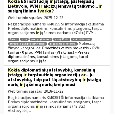
Kokia
ES institucijų
ir
įstaigų, įsisteigusių
Lietuvoje, PVM
ir
akcizų lengvatų taikymo...
ir
susigrąžinimo
tvarka
?
Web turinio sąrašas
2025-12-23
Registracijos numeris KM0355 Ši informacija skelbiama:
Prekės diplomatinėms, konsulinėms įstaigoms, tarpt.
organizacijoms
ir
jų šeimos nariams (47 str.) PVM...
0 proc.
pvm
pvm grąžinimas
pvmį 47 str.
es institucijos
Mokesčių
europos sąjungos institucijos
grąžinimo procedūra.
žinyno kategorijos:
Pridėtinės vertės mokestis » PVM
tarifai » 0 proc. PVM tarifas (VI skyrius) » Prekės
diplomatinėms, konsulinėms įstaigoms, tarpt.
organizacijoms ir jų še
Kokia
diplomatinių atstovybių, konsulinių
įstaigų
ir
tarptautinių organizacijų
ar
...jų
atstovybių, taip pat šių atstovybių
ir
įstaigų
narių
ir
jų šeimų narių kreipimosi
Web turinio sąrašas
2018-11-22
Registracijos numeris KM0351 Ši informacija skelbiama:
Prekės diplomatinėms, konsulinėms įstaigoms, tarpt.
organizacijoms
ir
jų šeimos nariams (47 str.)
Atstovybės,...