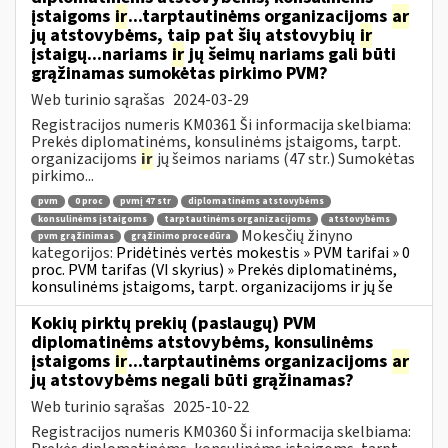
įstaigoms
ir
...tarptautinėms organizacijoms
ar
jų atstovybėms, taip pat šių atstovybių
ir
įstaigų...nariams
ir
jų šeimų nariams gali būti
grąžinamas sumokėtas pirkimo PVM?
Web turinio sąrašas
2024-03-29
Registracijos numeris KM0361 Ši informacija skelbiama:
Prekės diplomatinėms, konsulinėms įstaigoms, tarpt.
organizacijoms
ir
jų šeimos nariams (47 str.) Sumokėtas
pirkimo...
pvm
0 proc
pvmį 47 str
diplomatinėms atstovybėms
konsulinėms įstaigoms
tarptautinėms organizacijoms
atstovybėms
Mokesčių žinyno
pvm grąžinimas
grąžinimo procedūra
kategorijos:
Pridėtinės vertės mokestis » PVM tarifai » 0
proc. PVM tarifas (VI skyrius) » Prekės diplomatinėms,
konsulinėms įstaigoms, tarpt. organizacijoms ir jų še
Kokių pirktų prekių (paslaugų) PVM
diplomatinėms atstovybėms, konsulinėms
įstaigoms
ir
...tarptautinėms organizacijoms
ar
jų atstovybėms negali būti grąžinamas?
Web turinio sąrašas
2025-10-22
Registracijos numeris KM0360 Ši informacija skelbiama: