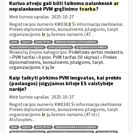
Kuriuo atveju gali būti taikoma palankesnė
ar
nepalankesnė PVM grąžinimo
tvarka
?
Web turinio sąrašas
2025-10-27
Registracijos numeris KM036
2
Ši informacija skelbiama:
Prekės diplomatinėms, konsulinėms įstaigoms, tarpt.
organizacijoms
ir
jų šeimos nariams (47...
pvm
0 proc
pvmį 47 str
diplomatinėms atstovybėms
konsulinėms įstaigoms
pvm grąžinimas
grąžinimo procedūra
Mokesčių žinyno kategorijos:
Pridėtinės vertės mokestis
» PVM tarifai » 0 proc. PVM tarifas (VI skyrius) » Prekės
diplomatinėms, konsulinėms įstaigoms, tarpt.
organizacijoms ir jų še
Kaip taikyti pirkimo PVM lengvatas, kai prekės
(paslaugos) įsigyjamos kitoje ES valstybėje
narėje?
Web turinio sąrašas
2025-10-27
Registracijos numeris KM0341 Ši informacija skelbiama:
Prekės diplomatinėms, konsulinėms įstaigoms, tarpt.
organizacijoms
ir
jų šeimos nariams (47 str.)
Atstovybės...
pvm
0 proc
pvmį 47 str
diplomatinėms atstovybėms
konsulinėms įstaigoms
tarptautinėms organizacijoms
atstovybėms