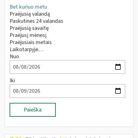
Bet kuriuo metu
Praėjusią valandą
Paskutines 24 valandas
Praėjusią savaitę
Praėjusį mėnesį
Praėjusiais metais
Laikotarpyje…
Nuo
Iki
Paieška