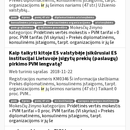
Prekės diplomatinėms, konsulinėms įstaigoms, tarpt.
organizacijoms
ir
jų šeimos nariams (47 str.) Užsienio
valstybių...
pvm
0 proc
pvmį 47 str
diplomatinėms atstovybėms
konsulinėms įstaigoms
tarptautinėms organizacijoms
atstovybėms
Mokesčių žinyno
pvm grąžinimas
grąžinimo procedūra
kategorijos:
Pridėtinės vertės mokestis » PVM tarifai » 0
proc. PVM tarifas (VI skyrius) » Prekės diplomatinėms,
konsulinėms įstaigoms, tarpt. organizacijoms ir jų še
Kaip taikyti kitoje ES valstybėje įsikūrusiai ES
institucijai Lietuvoje įsigytų prekių (paslaugų)
pirkimo PVM lengvatą?
Web turinio sąrašas
2018-11-22
Registracijos numeris KM0346 Ši informacija skelbiama:
Prekės diplomatinėms, konsulinėms įstaigoms, tarpt.
organizacijoms
ir
jų šeimos nariams (47 str.) Taikant 0
proc. PVM...
pvm
0 proc
pvmį 47 str
es institucija
europos sąjungos institucija
Mokesčių žinyno kategorijos:
Pridėtinės vertės mokestis
» PVM tarifai » 0 proc. PVM tarifas (VI skyrius) » Prekės
diplomatinėms, konsulinėms įstaigoms, tarpt.
organizacijoms ir jų še