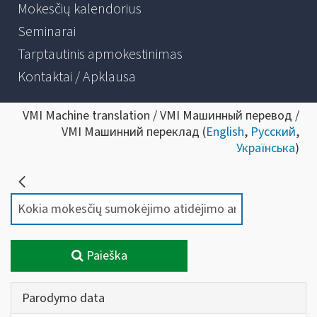
Mokesčių kalendorius
Seminarai
Tarptautinis apmokestinimas
Kontaktai / Apklausa
VMI Machine translation / VMI Машинный перевод /
VMI Машинний переклад (
English
,
Русский
,
Українська
)
Paieška
Parodymo data