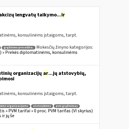
akcizų lengvatų taikymo...
ir
atinėms, konsulinėms įstaigoms, tarpt.
Mokesčių žinyno kategorijos:
grąžinimo procedūra.
ius) » Prekės diplomatinėms, konsulinėms
tinių organizacijų
ar
...jų atstovybių,
ipimosi
atinėms, konsulinėms įstaigoms, tarpt.
nėms organizacijoms
atstovybėms
pvm grąžinimas
s » PVM tarifai » 0 proc. PVM tarifas (VI skyrius)
ir jų še