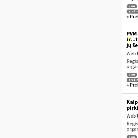
pvm
grąži
» Pre
PVM 
ir
..
jų š
Web t
Regis
orga
pvm
grąži
» Pre
Kaip
pirk
Web t
Regis
orga
pvm