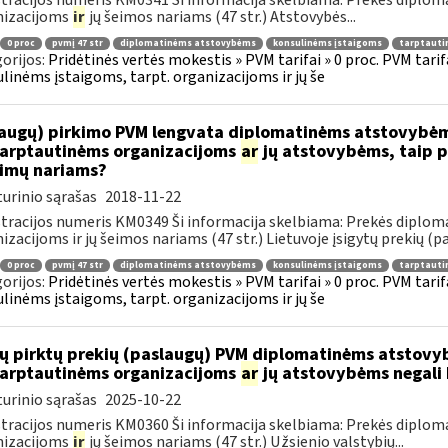
tracijos numeris KM0341 Ši informacija skelbiama: Prekės diplom
nizacijoms
ir
jų šeimos nariams (47 str.) Atstovybės...
0 proc
pvmį 47 str
diplomatinėms atstovybėms
konsulinėms įstaigoms
tarptauti
orijos:
Pridėtinės vertės mokestis » PVM tarifai » 0 proc. PVM tari
linėms įstaigoms, tarpt. organizacijoms ir jų še
augų) pirkimo PVM lengvata diplomatinėms atstovybėm
.tarptautinėms organizacijoms
ar
jų atstovybėms, taip p
eimų nariams?
urinio sąrašas
2018-11-22
tracijos numeris KM0349 Ši informacija skelbiama: Prekės diplom
izacijoms ir jų šeimos nariams (47 str.) Lietuvoje įsigytų prekių (pa
0 proc
pvmį 47 str
diplomatinėms atstovybėms
konsulinėms įstaigoms
tarptauti
orijos:
Pridėtinės vertės mokestis » PVM tarifai » 0 proc. PVM tari
linėms įstaigoms, tarpt. organizacijoms ir jų še
ų pirktų prekių (paslaugų) PVM diplomatinėms atstovy
.tarptautinėms organizacijoms
ar
jų atstovybėms negali 
urinio sąrašas
2025-10-22
tracijos numeris KM0360 Ši informacija skelbiama: Prekės diplom
nizacijoms
ir
jų šeimos nariams (47 str.) Užsienio valstybių...