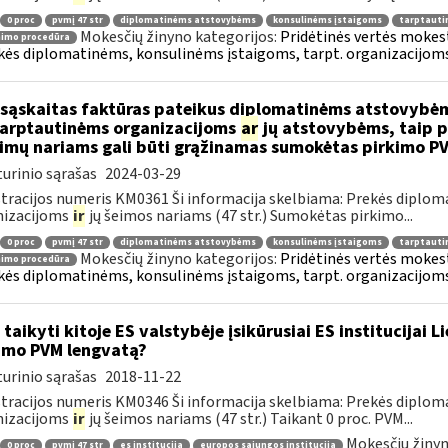
0 proc
pvmį 47 str
diplomatinėms atstovybėms
konsulinėms įstaigoms
tarptauti
Mokesčių žinyno kategorijos:
Pridėtinės vertės mokesti
nimo procedūra
kės diplomatinėms, konsulinėms įstaigoms, tarpt. organizacijoms 
sąskaitas faktūras pateikus diplomatinėms atstovybėm
.tarptautinėms organizacijoms
ar
jų atstovybėms, taip p
eimų nariams gali būti grąžinamas sumokėtas pirkimo P
urinio sąrašas
2024-03-29
tracijos numeris KM0361 Ši informacija skelbiama: Prekės diplom
nizacijoms
ir
jų šeimos nariams (47 str.) Sumokėtas pirkimo...
0 proc
pvmį 47 str
diplomatinėms atstovybėms
konsulinėms įstaigoms
tarptauti
Mokesčių žinyno kategorijos:
Pridėtinės vertės mokesti
nimo procedūra
kės diplomatinėms, konsulinėms įstaigoms, tarpt. organizacijoms 
 taikyti kitoje ES valstybėje įsikūrusiai ES institucijai 
imo PVM lengvatą?
urinio sąrašas
2018-11-22
tracijos numeris KM0346 Ši informacija skelbiama: Prekės diplom
nizacijoms
ir
jų šeimos nariams (47 str.) Taikant 0 proc. PVM...
Mokesčių žinyn
0 proc
pvmį 47 str
es institucija
europos sąjungos institucija