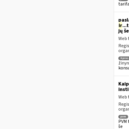
tarif
pasl
ir
..
jų š
Web t
Regis
organ
0 proc
žinyn
konsu
Kaip
inst
Web t
Regis
organ
pvm
PVM t
še