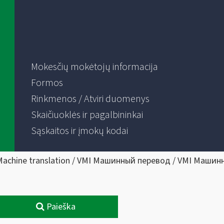
Mokesčių mokėtojų informacija
Formos
Rinkmenos / Atviri duomenys
Skaičiuoklės ir pagalbininkai
Sąskaitos ir įmokų kodai
Machine translation / VMI Машинный перевод / VMI Машин
Paieška