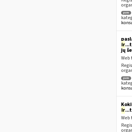
Regis
orga
pvm
kateg
konsu
pasl
ir
..
jų š
Web t
Regis
organ
pvm
kateg
konsu
Koki
ir
..
Web t
Regis
orga