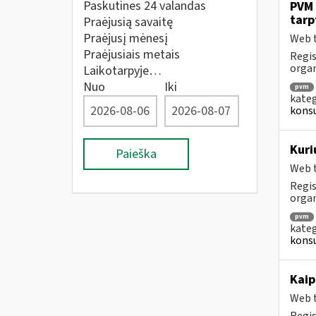
Paskutines 24 valandas
PVM 
tarp
Praėjusią savaitę
Praėjusį mėnesį
Web t
Praėjusiais metais
Regis
orga
Laikotarpyje…
Nuo
Iki
pvm
kateg
konsu
Kuri
Paieška
Web t
Regis
orga
pvm
kateg
konsu
Kaip
Web t