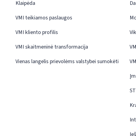
Klaipėda
Da
VMI teikiamos paslaugos
Mo
VMI kliento profilis
Vi
VMI skaitmeninė transformacija
VM
Vienas langelis prievolėms valstybei sumokėti
VM
Įm
ST
Kr
In
Ie