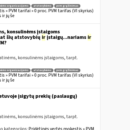
nėms organizacijoms
atstovybėms
pvm grąžinimas
s » PVM tarifai » 0 proc. PVM tarifas (VI skyrius)
ir jų še
s, konsulinėms įstaigoms
at šių atstovybių
ir
įstaigų...nariams
ir
VM?
atinėms, konsulinėms įstaigoms, tarpt.
nėms organizacijoms
atstovybėms
pvm grąžinimas
s » PVM tarifai » 0 proc. PVM tarifas (VI skyrius)
ir jų še
Lietuvoje įsigytų prekių (paslaugų)
atinėms, konsulinėms įstaigoms, tarpt.
o kategorijos:
Pridėtinės vertės mokestis » PVM