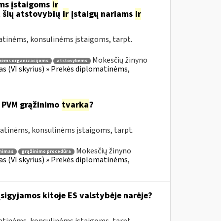
ms įstaigoms
ir
 šių atstovybių
ir
įstaigų nariams
ir
atinėms, konsulinėms įstaigoms, tarpt.
Mokesčių žinyno
nėms organizacijoms
atstovybėms
fas (VI skyrius) » Prekės diplomatinėms,
 PVM grąžinimo
tvarka
?
matinėms, konsulinėms įstaigoms, tarpt.
Mokesčių žinyno
nimas
grąžinimo procedūra
fas (VI skyrius) » Prekės diplomatinėms,
įsigyjamos kitoje ES valstybėje narėje?