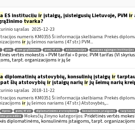
ia
ES institucijų
ir
įstaigų, įsisteigusių Lietuvoje, PVM
ir
grąžinimo
tvarka
?
urinio sąrašas
2025-12-23
tracijos numeris KM0355 Ši informacija skelbiama: Prekės diplom
nizacijoms
ir
jų šeimos nariams (47 str.) PVM...
.
pvm
pvm grąžinimas
pvmį 47 str.
es institucijos
europos sąjungos institucijos
tinės vertės mokestis » PVM tarifai » 0 proc. PVM tarifas (VI skyr
goms, tarpt. organizacijoms ir jų še
ia
diplomatinių atstovybių, konsulinių įstaigų
ir
tarptau
 pat šių atstovybių
ir
įstaigų narių
ir
jų šeimų narių kre
urinio sąrašas
2018-11-22
tracijos numeris KM0351 Ši informacija skelbiama: Prekės diplom
nizacijoms
ir
jų šeimos nariams (47 str.) Atstovybės,...
0 proc
pvmį 47 str
diplomatinėms atstovybėms
konsulinėms įstaigoms
tarptauti
Mokesčių žinyno kategorijos:
Pridėtinės vertės mokesti
nimo procedūra
kės diplomatinėms, konsulinėms įstaigoms, tarpt. organizacijoms 