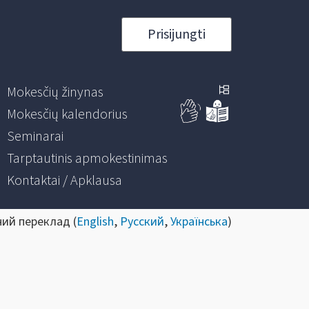
Prisijungti
Mokesčių žinynas
Mokesčių kalendorius
Seminarai
Tarptautinis apmokestinimas
Kontaktai / Apklausa
ний переклад (
English
,
Русский
,
Українська
)