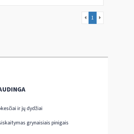
1
AUDINGA
kesčiai ir jų dydžiai
siskaitymas grynaisiais pinigais