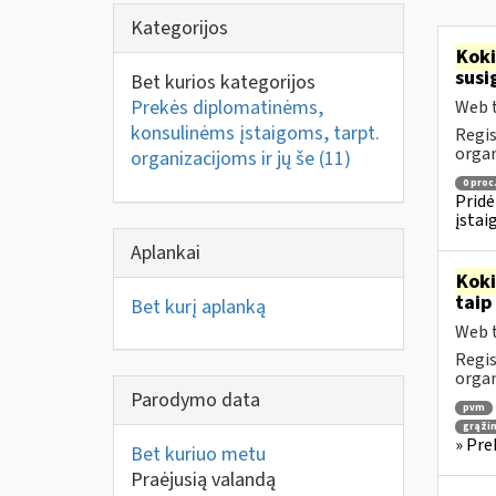
Kategorijos
Kok
susi
Bet kurios kategorijos
Prekės diplomatinėms,
Web t
konsulinėms įstaigoms, tarpt.
Regis
orga
organizacijoms ir jų še
(11)
0 proc
Pridė
įstai
Aplankai
Kok
taip
Bet kurį aplanką
Web t
Regis
orga
Parodymo data
pvm
grąži
» Pre
Bet kuriuo metu
Praėjusią valandą