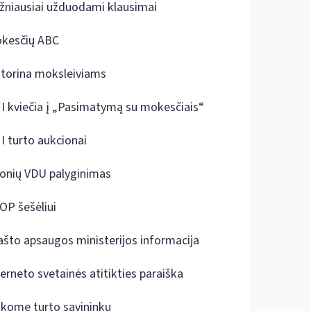
žniausiai užduodami klausimai
kesčių ABC
ktorina moksleiviams
I kviečia į „Pasimatymą su mokesčiais“
I turto aukcionai
onių VDU palyginimas
OP šešėliui
ašto apsaugos ministerijos informacija
terneto svetainės atitikties paraiška
škome turto savininkų