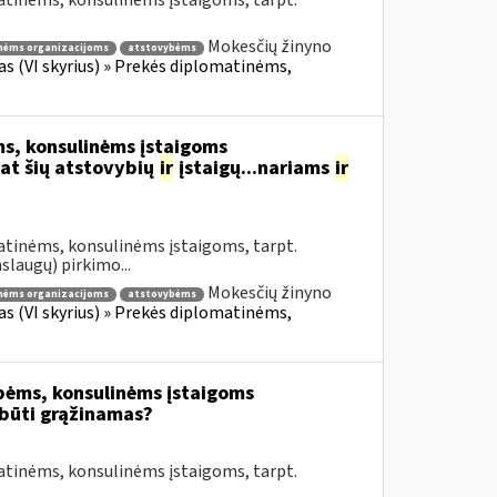
atinėms, konsulinėms įstaigoms, tarpt.
Mokesčių žinyno
nėms organizacijoms
atstovybėms
fas (VI skyrius) » Prekės diplomatinėms,
s, konsulinėms įstaigoms
at šių atstovybių
ir
įstaigų...nariams
ir
atinėms, konsulinėms įstaigoms, tarpt.
slaugų) pirkimo...
Mokesčių žinyno
nėms organizacijoms
atstovybėms
fas (VI skyrius) » Prekės diplomatinėms,
bėms, konsulinėms įstaigoms
būti grąžinamas?
atinėms, konsulinėms įstaigoms, tarpt.