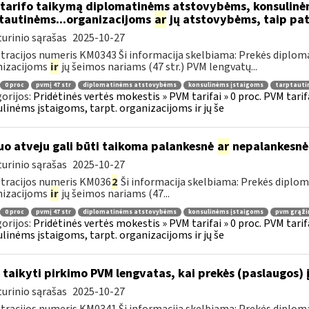
tarifo taikymą diplomatinėms atstovybėms, konsulinė
tautinėms...organizacijoms
ar
jų atstovybėms, taip pat
urinio sąrašas
2025-10-27
tracijos numeris KM0343 Ši informacija skelbiama: Prekės diplom
nizacijoms
ir
jų šeimos nariams (47 str.) PVM lengvatų...
0 proc
pvmį 47 str
diplomatinėms atstovybėms
konsulinėms įstaigoms
tarptauti
orijos:
Pridėtinės vertės mokestis » PVM tarifai » 0 proc. PVM tari
linėms įstaigoms, tarpt. organizacijoms ir jų še
uo atveju gali būti taikoma palankesnė
ar
nepalankesnė
urinio sąrašas
2025-10-27
tracijos numeris KM036
2
Ši informacija skelbiama: Prekės diplo
nizacijoms
ir
jų šeimos nariams (47...
0 proc
pvmį 47 str
diplomatinėms atstovybėms
konsulinėms įstaigoms
pvm grąži
orijos:
Pridėtinės vertės mokestis » PVM tarifai » 0 proc. PVM tari
linėms įstaigoms, tarpt. organizacijoms ir jų še
 taikyti pirkimo PVM lengvatas, kai prekės (paslaugos) 
urinio sąrašas
2025-10-27