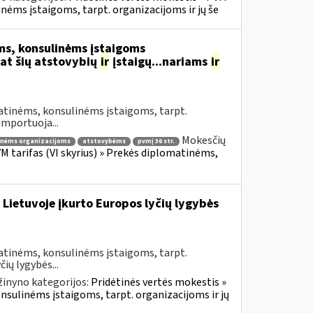
inėms įstaigoms, tarpt. organizacijoms ir jų še
s, konsulinėms įstaigoms
at šių atstovybių
ir
įstaigų...nariams
ir
atinėms, konsulinėms įstaigoms, tarpt.
importuoja...
Mokesčių
inėms organizacijoms
atstovybėms
pvmį 36 str.
VM tarifas (VI skyrius) » Prekės diplomatinėms,
 Lietuvoje įkurto Europos lyčių lygybės
atinėms, konsulinėms įstaigoms, tarpt.
ių lygybės...
žinyno kategorijos:
Pridėtinės vertės mokestis »
onsulinėms įstaigoms, tarpt. organizacijoms ir jų