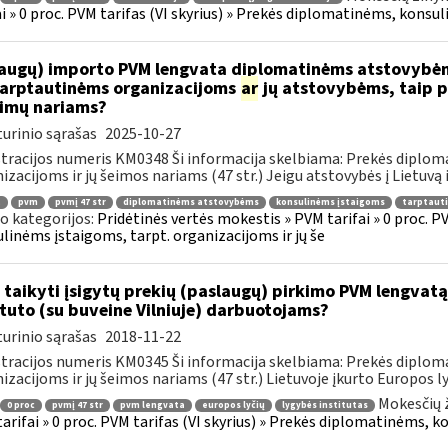
ai » 0 proc. PVM tarifas (VI skyrius) » Prekės diplomatinėms, konsul
augų) importo PVM lengvata diplomatinėms atstovybėm
.tarptautinėms organizacijoms
ar
jų atstovybėms, taip p
eimų nariams?
urinio sąrašas
2025-10-27
tracijos numeris KM0348 Ši informacija skelbiama: Prekės diplom
izacijoms ir jų šeimos nariams (47 str.) Jeigu atstovybės į Lietuvą 
.
pvm
pvmį 47 str
diplomatinėms atstovybėms
konsulinėms įstaigoms
tarptaut
o kategorijos:
Pridėtinės vertės mokestis » PVM tarifai » 0 proc. P
linėms įstaigoms, tarpt. organizacijoms ir jų še
 taikyti įsigytų prekių (paslaugų) pirkimo PVM lengvatą
ituto (su buveine Vilniuje) darbuotojams?
urinio sąrašas
2018-11-22
tracijos numeris KM0345 Ši informacija skelbiama: Prekės diplom
izacijoms ir jų šeimos nariams (47 str.) Lietuvoje įkurto Europos lyč
Mokesčių 
0 proc
pvmį 47 str
pvm lengvata
europos lyčių
lygybės institutas
arifai » 0 proc. PVM tarifas (VI skyrius) » Prekės diplomatinėms, k