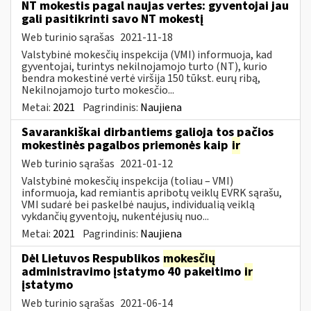
NT mokestis pagal naujas vertes: gyventojai jau
gali pasitikrinti savo NT mokestį
Web turinio sąrašas
2021-11-18
Valstybinė mokesčių inspekcija (VMI) informuoja, kad
gyventojai, turintys nekilnojamojo turto (NT), kurio
bendra mokestinė vertė viršija 150 tūkst. eurų ribą,
Nekilnojamojo turto mokesčio...
Metai:
2021
Pagrindinis:
Naujiena
Savarankiškai dirbantiems galioja tos pačios
mokestinės pagalbos priemonės kaip
ir
Web turinio sąrašas
2021-01-12
Valstybinė mokesčių inspekcija (toliau – VMI)
informuoja, kad remiantis apribotų veiklų EVRK sąrašu,
VMI sudarė bei paskelbė naujus, individualią veiklą
vykdančių gyventojų, nukentėjusių nuo...
Metai:
2021
Pagrindinis:
Naujiena
Dėl Lietuvos Respublikos
mokesčių
administravimo įstatymo 40 pakeitimo
ir
įstatymo
Web turinio sąrašas
2021-06-14