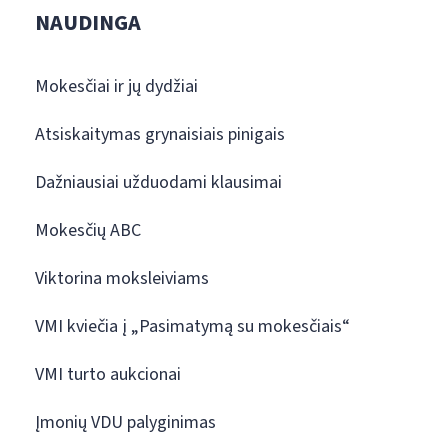
NAUDINGA
Mokesčiai ir jų dydžiai
Atsiskaitymas grynaisiais pinigais
Dažniausiai užduodami klausimai
Mokesčių ABC
Viktorina moksleiviams
VMI kviečia į „Pasimatymą su mokesčiais“
VMI turto aukcionai
Įmonių VDU palyginimas