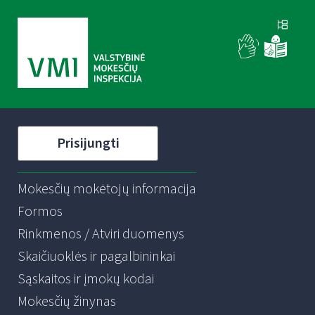
Prisijungti
Mokesčių mokėtojų informacija
Formos
Rinkmenos / Atviri duomenys
Skaičiuoklės ir pagalbininkai
Sąskaitos ir įmokų kodai
Mokesčių žinynas