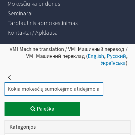
Mokesčių kalendorius
Seminarai
Tarptautinis apmokestinimas
Kontaktai / Apklausa
VMI Machine translation / VMI Машинный перевод /
VMI Машинний переклад (
English
,
Русский
,
Українська
)
Paieška
Kategorijos