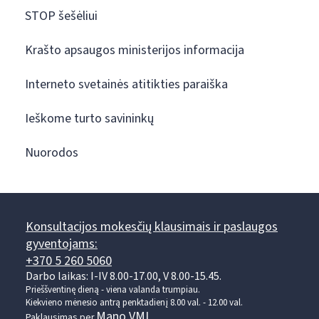
STOP šešėliui
Krašto apsaugos ministerijos informacija
Interneto svetainės atitikties paraiška
Ieškome turto savininkų
Nuorodos
Konsultacijos mokesčių klausimais ir paslaugos
gyventojams:
+370 5 260 5060
Darbo laikas: I-IV 8.00-17.00, V 8.00-15.45.
Prieššventinę dieną - viena valanda trumpiau.
Kiekvieno mėnesio antrą penktadienį 8.00 val. - 12.00 val.
Mano VMI
Paklausimas per