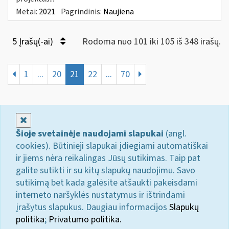
Metai:
2021
Pagrindinis:
Naujiena
5 Įrašų(-ai)
Rodoma nuo 101 iki 105 iš 348 irašų.
1
...
20
21
22
...
70
Uždaryti
Šioje svetainėje naudojami slapukai
(angl.
cookies). Būtinieji slapukai įdiegiami automatiškai
ir jiems nėra reikalingas Jūsų sutikimas. Taip pat
galite sutikti ir su kitų slapukų naudojimu. Savo
sutikimą bet kada galėsite atšaukti pakeisdami
interneto naršyklės nustatymus ir ištrindami
įrašytus slapukus. Daugiau informacijos
Slapukų
politika
;
Privatumo politika.