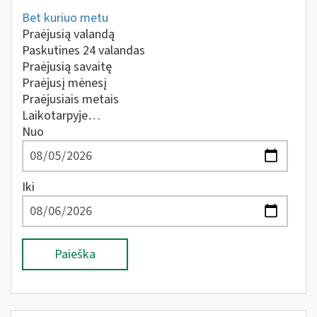
Bet kuriuo metu
Praėjusią valandą
Paskutines 24 valandas
Praėjusią savaitę
Praėjusį mėnesį
Praėjusiais metais
Laikotarpyje…
Nuo
Iki
Paieška