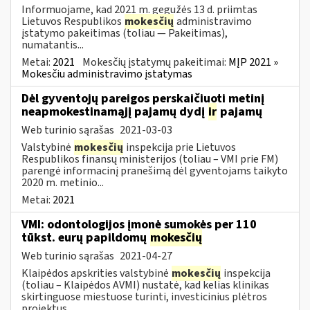
Informuojame, kad 2021 m. gegužės 13 d. priimtas
Lietuvos Respublikos
mokesčių
administravimo
įstatymo pakeitimas (toliau — Pakeitimas),
numatantis...
Metai:
2021
Mokesčių įstatymų pakeitimai:
MĮP 2021 »
Mokesčiu administravimo įstatymas
Dėl gyventojų pareigos perskaičiuoti metinį
neapmokestinamąjį pajamų dydį
ir
pajamų
Web turinio sąrašas
2021-03-03
Valstybinė
mokesčių
inspekcija prie Lietuvos
Respublikos finansų ministerijos (toliau – VMI prie FM)
parengė informacinį pranešimą dėl gyventojams taikyto
2020 m. metinio...
Metai:
2021
VMI: odontologijos įmonė sumokės per 110
tūkst. eurų papildomų
mokesčių
Web turinio sąrašas
2021-04-27
Klaipėdos apskrities valstybinė
mokesčių
inspekcija
(toliau – Klaipėdos AVMI) nustatė, kad kelias klinikas
skirtinguose miestuose turinti, investicinius plėtros
projektus...