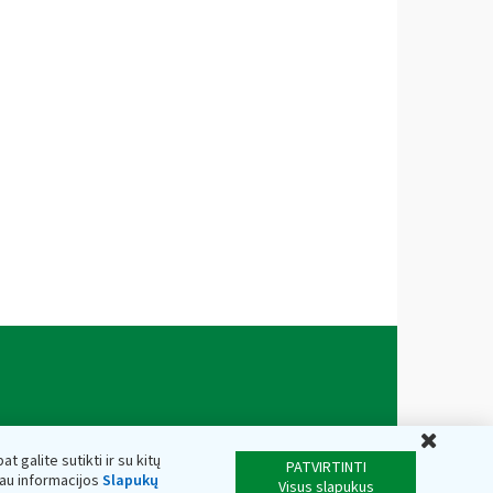
Uždar
t galite sutikti ir su kitų
PATVIRTINTI
iau informacijos
Slapukų
Visus slapukus