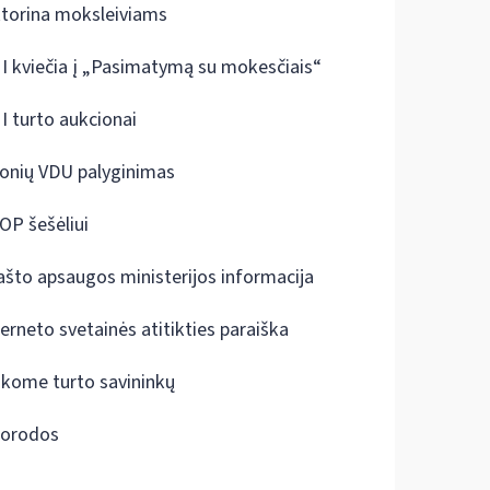
ktorina moksleiviams
I kviečia į „Pasimatymą su mokesčiais“
I turto aukcionai
onių VDU palyginimas
OP šešėliui
ašto apsaugos ministerijos informacija
terneto svetainės atitikties paraiška
škome turto savininkų
orodos