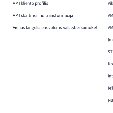
VMI kliento profilis
Vi
VMI skaitmeninė transformacija
VM
Vienas langelis prievolėms valstybei sumokėti
VM
Įm
ST
Kr
In
Ie
Nu