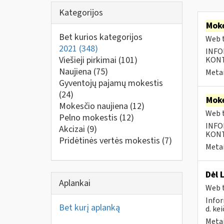
Kategorijos
Moke
Bet kurios kategorijos
Web t
2021
(348)
INFO
Viešieji pirkimai
(101)
KONTA
Naujiena
(75)
Metai
Gyventojų pajamų mokestis
(24)
Moke
Mokesčio naujiena
(12)
Web t
Pelno mokestis
(12)
INFO
Akcizai
(9)
KONTA
Pridėtinės vertės mokestis
(7)
Metai
Dėl 
Aplankai
Web t
Infor
Bet kurį aplanką
d. kei
Metai