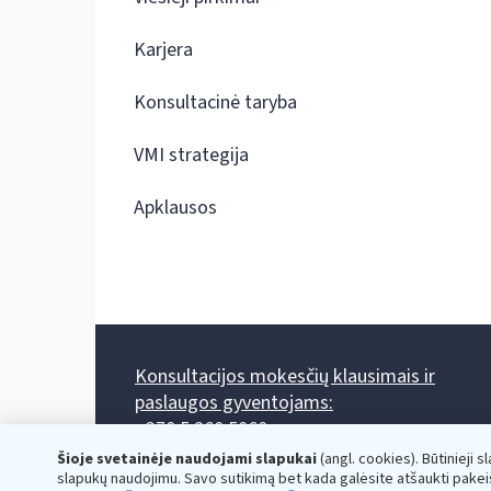
Karjera
Konsultacinė taryba
VMI strategija
Apklausos
Konsultacijos mokesčių klausimais ir
paslaugos gyventojams:
+370 5 260 5060
Darbo laikas: I-IV 8.00-17.00, V 8.00-15.45.
Šioje svetainėje naudojami slapukai
(angl. cookies). Būtinieji s
Prieššventinę dieną - viena valanda trumpiau.
slapukų naudojimu. Savo sutikimą bet kada galėsite atšaukti pakei