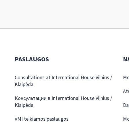
PASLAUGOS
N
Consultations at International House Vilnius /
Mo
Klaipėda
At
Консультации в International House Vilnius /
Klaipėda
Da
VMI teikiamos paslaugos
Mo