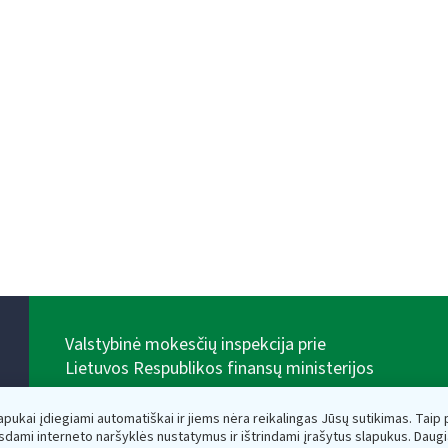
Valstybinė mokesčių inspekcija prie
Lietuvos Respublikos finansų ministerijos
Biudžetinė įstaiga. Juridinio asmens kodas — 188659752,
adresas: Vasario 16-osios g. 14, 01107 Vilnius, Lietuva,
lapukai įdiegiami automatiškai ir jiems nėra reikalingas Jūsų sutikimas. Taip pa
el.paštas:
vmi@vmi.lt
, E. pristatymo dėžutės adresas
sdami interneto naršyklės nustatymus ir ištrindami įrašytus slapukus. Daug