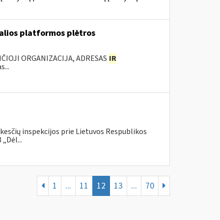
ualios platformos plėtros
NČIOJI ORGANIZACIJA, ADRESAS
IR
...
kesčių inspekcijos prie Lietuvos Respublikos
„Dėl...
1
...
11
12
13
...
70