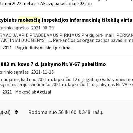
timai 2022 metais » Akcizų pakeitimai 2022 m.
tybinės
mokesčių
inspekcijos informacinių išteklių virt
urinio sąrašas
2021-06-23
RMACIJA APIE PRADEDAMUS PIRKIMUS Prekių pirkimai I. PERKA
KTINIAI DUOMENYS: I.1. Perkančiosios organizacijos pavadinimas
:
2021
Pagrindinis:
Viešieji pirkimai
2003 m. kovo 7 d. įsakymo Nr. V-67 pakeitimo
urinio sąrašas
2021-11-16
muojame, kad nuo 2021 m. lapkričio 12 d. įsigaliojo Valstybinės mo
sų ministerijos viršininko 2021 m. lapkričio 11 d. įsakymas Nr. VA-78 
:
2021
Mokesčiai:
Akcizai
ų(-ai)
Rodoma nuo 56 iki 60 iš 348 irašų.