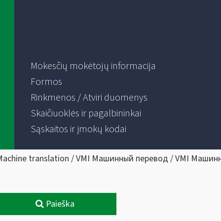
Mokesčių mokėtojų informacija
Formos
Rinkmenos / Atviri duomenys
Skaičiuoklės ir pagalbininkai
Sąskaitos ir įmokų kodai
Machine translation / VMI Машинный перевод / VMI Машин
Paieška