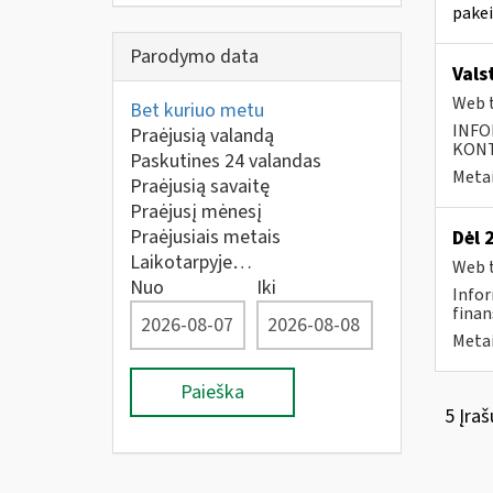
pakei
Parodymo data
Vals
Web t
Bet kuriuo metu
INFO
Praėjusią valandą
KONTA
Paskutines 24 valandas
Metai
Praėjusią savaitę
Praėjusį mėnesį
Praėjusiais metais
Dėl 
Laikotarpyje…
Web t
Nuo
Iki
Infor
finan
Metai
Paieška
5 Įraš