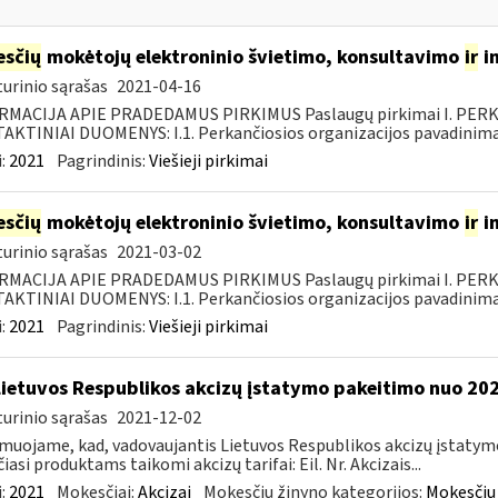
sčių
mokėtojų elektroninio švietimo, konsultavimo
ir
i
urinio sąrašas
2021-04-16
RMACIJA APIE PRADEDAMUS PIRKIMUS Paslaugų pirkimai I. PER
KTINIAI DUOMENYS: I.1. Perkančiosios organizacijos pavadinimas
:
2021
Pagrindinis:
Viešieji pirkimai
sčių
mokėtojų elektroninio švietimo, konsultavimo
ir
i
urinio sąrašas
2021-03-02
RMACIJA APIE PRADEDAMUS PIRKIMUS Paslaugų pirkimai I. PER
KTINIAI DUOMENYS: I.1. Perkančiosios organizacijos pavadinimas
:
2021
Pagrindinis:
Viešieji pirkimai
Lietuvos Respublikos akcizų įstatymo pakeitimo nuo 202
urinio sąrašas
2021-12-02
muojame, kad, vadovaujantis Lietuvos Respublikos akcizų įstatymo 
čiasi produktams taikomi akcizų tarifai: Eil. Nr. Akcizais...
:
2021
Mokesčiai:
Akcizai
Mokesčių žinyno kategorijos:
Mokesčių 