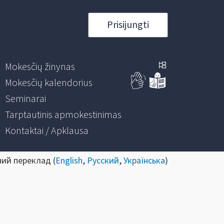
Prisijungti
Mokesčių žinynas
Mokesčių kalendorius
Seminarai
Tarptautinis apmokestinimas
Kontaktai / Apklausa
ний переклад (
English
,
Русский
,
Українська
)