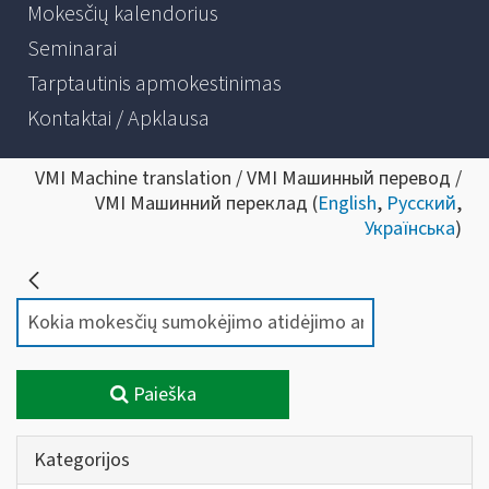
Mokesčių kalendorius
Seminarai
Tarptautinis apmokestinimas
Kontaktai / Apklausa
VMI Machine translation / VMI Машинный перевод /
VMI Машинний переклад (
English
,
Русский
,
Українська
)
Paieška
Kategorijos