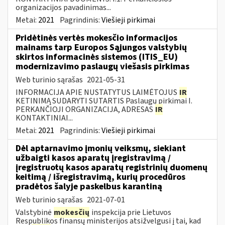
organizacijos pavadinimas...
Metai:
2021
Pagrindinis:
Viešieji pirkimai
Pridėtinės vertės mokesčio informacijos
mainams tarp Europos Sąjungos valstybių
skirtos informacinės sistemos (ITIS_EU)
modernizavimo paslaugų viešasis pirkimas
Web turinio sąrašas
2021-05-31
INFORMACIJA APIE NUSTATYTUS LAIMĖTOJUS
IR
KETINIMĄ SUDARYTI SUTARTIS Paslaugų pirkimai I.
PERKANČIOJI ORGANIZACIJA, ADRESAS
IR
KONTAKTINIAI...
Metai:
2021
Pagrindinis:
Viešieji pirkimai
Dėl aptarnavimo įmonių veiksmų, siekiant
užbaigti kasos aparatų įregistravimą /
įregistruotų kasos aparatų registrinių duomenų
keitimą / išregistravimą, kurių procedūros
pradėtos šalyje paskelbus karantiną
Web turinio sąrašas
2021-07-01
Valstybinė
mokesčių
inspekcija prie Lietuvos
Respublikos finansų ministerijos atsižvelgusi į tai, kad