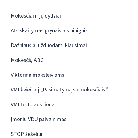
Mokesčiai ir jų dydžiai
Atsiskaitymas grynaisiais pinigais
Dažniausiai užduodami klausimai
Mokesčių ABC
Viktorina moksleiviams
VMI kviečia į „Pasimatymą su mokesčiais“
VMI turto aukcionai
Įmonių VDU palyginimas
STOP šešėliui