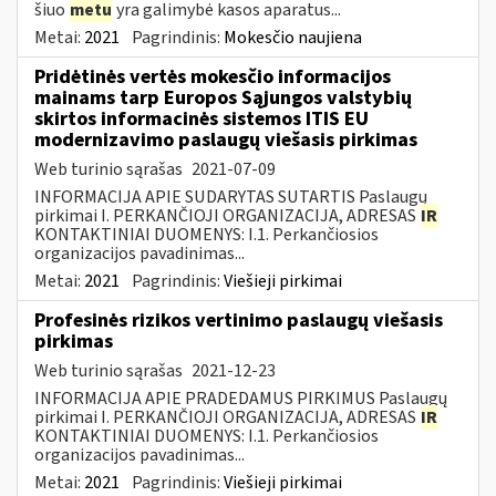
šiuo
metu
yra galimybė kasos aparatus...
Metai:
2021
Pagrindinis:
Mokesčio naujiena
Pridėtinės vertės mokesčio informacijos
mainams tarp Europos Sąjungos valstybių
skirtos informacinės sistemos ITIS EU
modernizavimo paslaugų viešasis pirkimas
Web turinio sąrašas
2021-07-09
INFORMACIJA APIE SUDARYTAS SUTARTIS Paslaugų
pirkimai I. PERKANČIOJI ORGANIZACIJA, ADRESAS
IR
KONTAKTINIAI DUOMENYS: I.1. Perkančiosios
organizacijos pavadinimas...
Metai:
2021
Pagrindinis:
Viešieji pirkimai
Profesinės rizikos vertinimo paslaugų viešasis
pirkimas
Web turinio sąrašas
2021-12-23
INFORMACIJA APIE PRADEDAMUS PIRKIMUS Paslaugų
pirkimai I. PERKANČIOJI ORGANIZACIJA, ADRESAS
IR
KONTAKTINIAI DUOMENYS: I.1. Perkančiosios
organizacijos pavadinimas...
Metai:
2021
Pagrindinis:
Viešieji pirkimai