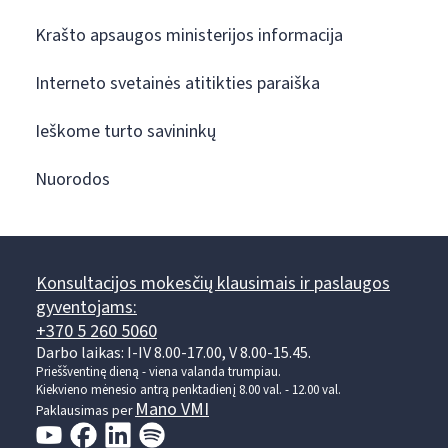
Krašto apsaugos ministerijos informacija
Interneto svetainės atitikties paraiška
Ieškome turto savininkų
Nuorodos
Konsultacijos mokesčių klausimais ir paslaugos
gyventojams:
+370 5 260 5060
Darbo laikas: I-IV 8.00-17.00, V 8.00-15.45.
Prieššventinę dieną - viena valanda trumpiau.
Kiekvieno mėnesio antrą penktadienį 8.00 val. - 12.00 val.
Mano VMI
Paklausimas per