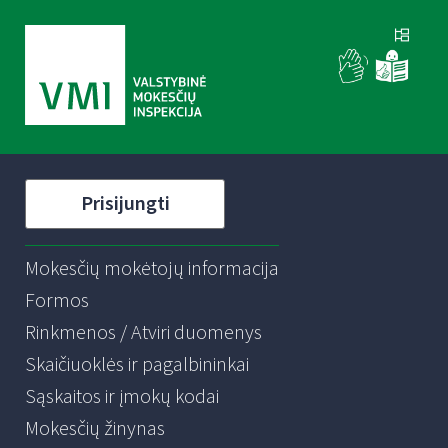
Prisijungti
Mokesčių mokėtojų informacija
Formos
Rinkmenos / Atviri duomenys
Skaičiuoklės ir pagalbininkai
Sąskaitos ir įmokų kodai
Mokesčių žinynas