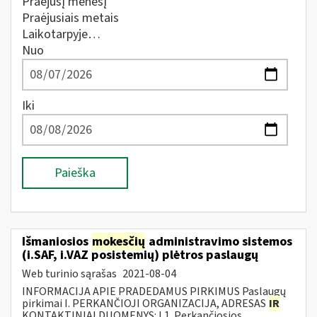
Praėjusį mėnesį
Praėjusiais metais
Laikotarpyje…
Nuo
Iki
Paieška
Išmaniosios
mokesčių
administravimo sistemos
(i.SAF, i.VAZ posistemių) plėtros paslaugų
Web turinio sąrašas
2021-08-04
INFORMACIJA APIE PRADEDAMUS PIRKIMUS Paslaugų
pirkimai I. PERKANČIOJI ORGANIZACIJA, ADRESAS
IR
KONTAKTINIAI DUOMENYS: I.1. Perkančiosios