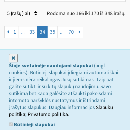
5 Įrašų(-ai)
Rodoma nuo 166 iki 170 iš 348 irašų.
1
...
33
34
35
...
70
Uždaryti
Šioje svetainėje naudojami slapukai
(angl.
cookies). Būtinieji slapukai įdiegiami automatiškai
ir jiems nėra reikalingas Jūsų sutikimas. Taip pat
galite sutikti ir su kitų slapukų naudojimu. Savo
sutikimą bet kada galėsite atšaukti pakeisdami
interneto naršyklės nustatymus ir ištrindami
įrašytus slapukus. Daugiau informacijos
Slapukų
politika
;
Privatumo politika.
Būtinieji slapukai