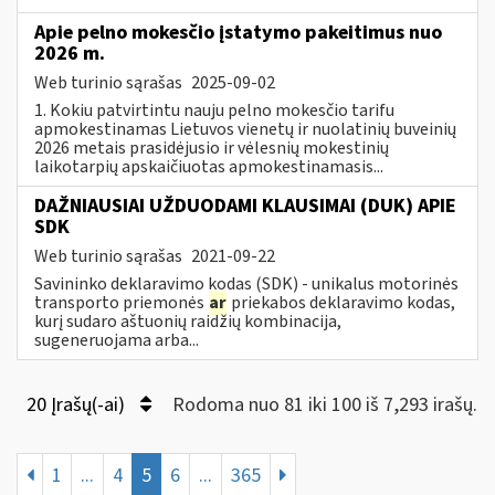
Apie pelno mokesčio įstatymo pakeitimus nuo
2026 m.
Web turinio sąrašas
2025-09-02
1. Kokiu patvirtintu nauju pelno mokesčio tarifu
apmokestinamas Lietuvos vienetų ir nuolatinių buveinių
2026 metais prasidėjusio ir vėlesnių mokestinių
laikotarpių apskaičiuotas apmokestinamasis...
DAŽNIAUSIAI UŽDUODAMI KLAUSIMAI (DUK) APIE
SDK
Web turinio sąrašas
2021-09-22
Savininko deklaravimo kodas (SDK) - unikalus motorinės
transporto priemonės
ar
priekabos deklaravimo kodas,
kurį sudaro aštuonių raidžių kombinacija,
sugeneruojama arba...
20 Įrašų(-ai)
Rodoma nuo 81 iki 100 iš 7,293 irašų.
1
...
4
5
6
...
365