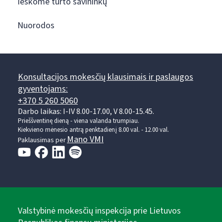
Ieškome turto savininkų
Nuorodos
Konsultacijos mokesčių klausimais ir paslaugos
gyventojams:
+370 5 260 5060
Darbo laikas: I-IV 8.00-17.00, V 8.00-15.45.
Prieššventinę dieną - viena valanda trumpiau.
Kiekvieno mėnesio antrą penktadienį 8.00 val. - 12.00 val.
Mano VMI
Paklausimas per
Valstybinė mokesčių inspekcija prie Lietuvos