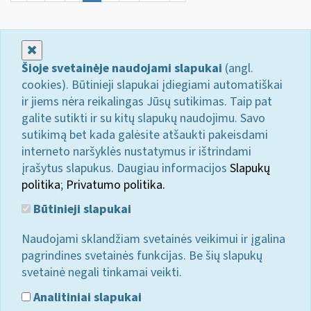
Uždaryti
Šioje svetainėje naudojami slapukai
(angl.
cookies). Būtinieji slapukai įdiegiami automatiškai
ir jiems nėra reikalingas Jūsų sutikimas. Taip pat
galite sutikti ir su kitų slapukų naudojimu. Savo
sutikimą bet kada galėsite atšaukti pakeisdami
interneto naršyklės nustatymus ir ištrindami
įrašytus slapukus. Daugiau informacijos
Slapukų
politika
;
Privatumo politika.
Būtinieji slapukai
Naudojami sklandžiam svetainės veikimui ir įgalina
pagrindines svetainės funkcijas. Be šių slapukų
svetainė negali tinkamai veikti.
Analitiniai slapukai