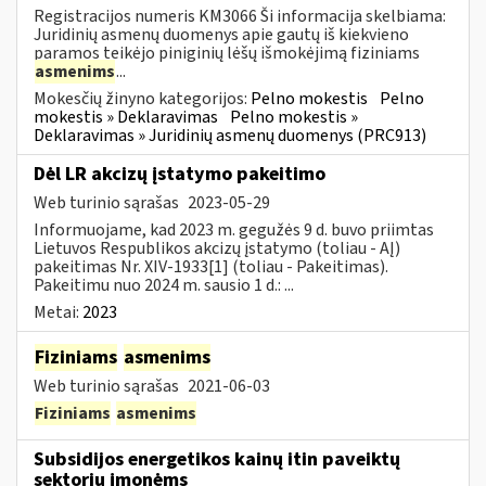
Registracijos numeris KM3066 Ši informacija skelbiama:
Juridinių asmenų duomenys apie gautų iš kiekvieno
paramos teikėjo piniginių lėšų išmokėjimą fiziniams
asmenims
...
Mokesčių žinyno kategorijos:
Pelno mokestis
Pelno
mokestis » Deklaravimas
Pelno mokestis »
Deklaravimas » Juridinių asmenų duomenys (PRC913)
Dėl LR akcizų įstatymo pakeitimo
Web turinio sąrašas
2023-05-29
Informuojame, kad 2023 m. gegužės 9 d. buvo priimtas
Lietuvos Respublikos akcizų įstatymo (toliau - AĮ)
pakeitimas Nr. XIV-1933[1] (toliau - Pakeitimas).
Pakeitimu nuo 2024 m. sausio 1 d.: ...
Metai:
2023
Fiziniams
asmenims
Web turinio sąrašas
2021-06-03
Fiziniams
asmenims
Subsidijos energetikos kainų itin paveiktų
sektorių įmonėms