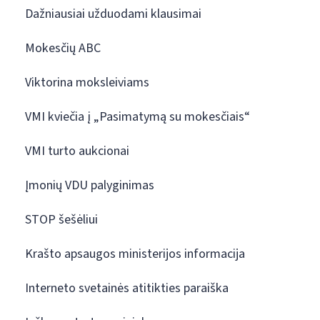
Dažniausiai užduodami klausimai
Mokesčių ABC
Viktorina moksleiviams
VMI kviečia į „Pasimatymą su mokesčiais“
VMI turto aukcionai
Įmonių VDU palyginimas
STOP šešėliui
Krašto apsaugos ministerijos informacija
Interneto svetainės atitikties paraiška