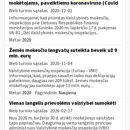
mokėtojams, paveiktiems koronaviruso (Covid
Web turinio sąrašas
2020-12-01
Informuojame, kad priimtas Valstybinės mokesčių
inspekcijos prie Lietuvos Respublikos finansų
ministerijos viršininko 2020 m. lapkričio 17 d. įsakymas
VA-81 „Dėl Valstybinės mokesčių inspekcijos...
Metai:
2020
Žemės mokesčio lengvatų suteikta beveik už 9
mln. eurų
Web turinio sąrašas
2020-11-04
Valstybinė mokesčių inspekcija (toliau – VMI)
informuoja, kad, praėjus savaitei laiko nuo deklaracijų
pateikimo, daugiau nei 209 tūkst. žemės mokesčio
mokėtojų jau sumokėjo apie 11 mln. eurų....
Metai:
2020
Pagrindinis:
Naujiena
Vienas langelis prievolėms valstybei sumokėti
Web turinio sąrašas
2026-02-27
Nuo 2026 m. birželio 30 d. atlikti mokėjimus valstybei
taps paprasčiau. Dauguma jų vieno langelio principu
administruos Valstybinė mokesčių inspekcija (VMI).