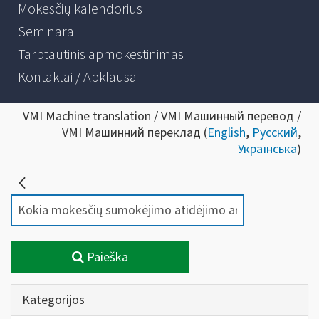
Mokesčių kalendorius
Seminarai
Tarptautinis apmokestinimas
Kontaktai / Apklausa
VMI Machine translation / VMI Машинный перевод /
VMI Машинний переклад (
English
,
Русский
,
Українська
)
Paieška
Kategorijos