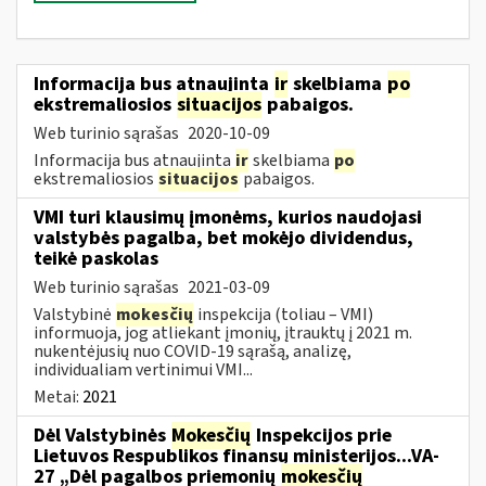
Informacija bus atnaujinta
ir
skelbiama
po
ekstremaliosios
situacijos
pabaigos.
Web turinio sąrašas
2020-10-09
Informacija bus atnaujinta
ir
skelbiama
po
ekstremaliosios
situacijos
pabaigos.
VMI turi klausimų įmonėms, kurios naudojasi
valstybės pagalba, bet mokėjo dividendus,
teikė paskolas
Web turinio sąrašas
2021-03-09
Valstybinė
mokesčių
inspekcija (toliau – VMI)
informuoja, jog atliekant įmonių, įtrauktų į 2021 m.
nukentėjusių nuo COVID-19 sąrašą, analizę,
individualiam vertinimui VMI...
Metai:
2021
Dėl Valstybinės
Mokesčių
Inspekcijos prie
Lietuvos Respublikos finansų ministerijos...VA-
27 „Dėl pagalbos priemonių
mokesčių