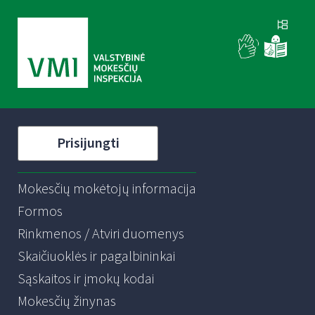
Prisijungti
Mokesčių mokėtojų informacija
Formos
Rinkmenos / Atviri duomenys
Skaičiuoklės ir pagalbininkai
Sąskaitos ir įmokų kodai
Mokesčių žinynas