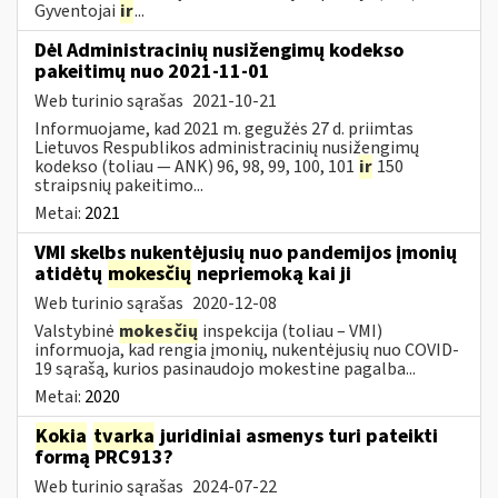
Gyventojai
ir
...
Dėl Administracinių nusižengimų kodekso
pakeitimų nuo 2021-11-01
Web turinio sąrašas
2021-10-21
Informuojame, kad 2021 m. gegužės 27 d. priimtas
Lietuvos Respublikos administracinių nusižengimų
kodekso (toliau — ANK) 96, 98, 99, 100, 101
ir
150
straipsnių pakeitimo...
Metai:
2021
VMI skelbs nukentėjusių nuo pandemijos įmonių
atidėtų
mokesčių
nepriemoką kai ji
Web turinio sąrašas
2020-12-08
Valstybinė
mokesčių
inspekcija (toliau – VMI)
informuoja, kad rengia įmonių, nukentėjusių nuo COVID-
19 sąrašą, kurios pasinaudojo mokestine pagalba...
Metai:
2020
Kokia
tvarka
juridiniai asmenys turi pateikti
formą PRC913?
Web turinio sąrašas
2024-07-22