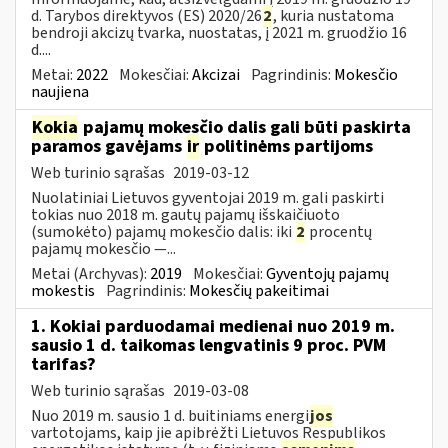
d. Tarybos direktyvos (ES) 2020/26
2
, kuria nustatoma
bendroji akcizų tvarka, nuostatas, į 2021 m. gruodžio 16
d....
Metai:
2022
Mokesčiai:
Akcizai
Pagrindinis:
Mokesčio
naujiena
Kokia
pajamų mokesčio dalis gali būti paskirta
paramos gavėjams
ir
politinėms partijoms
Web turinio sąrašas
2019-03-12
Nuolatiniai Lietuvos gyventojai 2019 m. gali paskirti
tokias nuo 2018 m. gautų pajamų išskaičiuoto
(sumokėto) pajamų mokesčio dalis: iki
2
procentų
pajamų mokesčio —...
Metai (Archyvas):
2019
Mokesčiai:
Gyventojų pajamų
mokestis
Pagrindinis:
Mokesčių pakeitimai
1. Kokiai parduodamai medienai nuo 2019 m.
sausio 1 d. taikomas lengvatinis 9 proc. PVM
tarifas?
Web turinio sąrašas
2019-03-08
Nuo 2019 m. sausio 1 d. buitiniams energi
jos
vartotojams, kaip jie apibrėžti Lietuvos Respublikos