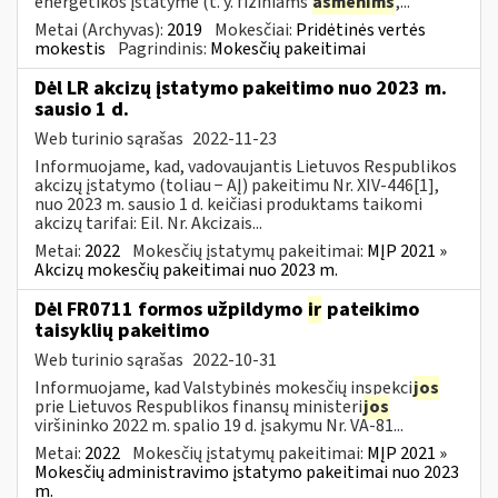
energetikos įstatyme (t. y. fiziniams
asmenims
,...
Metai (Archyvas):
2019
Mokesčiai:
Pridėtinės vertės
mokestis
Pagrindinis:
Mokesčių pakeitimai
Dėl LR akcizų įstatymo pakeitimo nuo 2023 m.
sausio 1 d.
Web turinio sąrašas
2022-11-23
Informuojame, kad, vadovaujantis Lietuvos Respublikos
akcizų įstatymo (toliau − AĮ) pakeitimu Nr. XIV-446[1],
nuo 2023 m. sausio 1 d. keičiasi produktams taikomi
akcizų tarifai: Eil. Nr. Akcizais...
Metai:
2022
Mokesčių įstatymų pakeitimai:
MĮP 2021 »
Akcizų mokesčių pakeitimai nuo 2023 m.
Dėl FR0711 formos užpildymo
ir
pateikimo
taisyklių pakeitimo
Web turinio sąrašas
2022-10-31
Informuojame, kad Valstybinės mokesčių inspekci
jos
prie Lietuvos Respublikos finansų ministeri
jos
viršininko 2022 m. spalio 19 d. įsakymu Nr. VA-81...
Metai:
2022
Mokesčių įstatymų pakeitimai:
MĮP 2021 »
Mokesčių administravimo įstatymo pakeitimai nuo 2023
m.