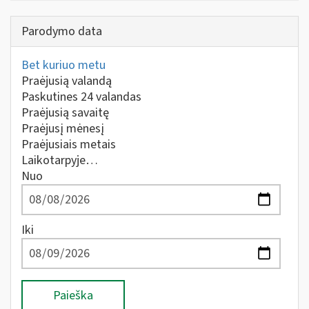
Parodymo data
Bet kuriuo metu
Praėjusią valandą
Paskutines 24 valandas
Praėjusią savaitę
Praėjusį mėnesį
Praėjusiais metais
Laikotarpyje…
Nuo
Iki
Paieška