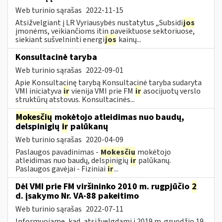
Web turinio sąrašas
2022-11-15
Atsižvelgiant į LR Vyriausybės nustatytus „Subsidi
jos
įmonėms, veikiančioms itin paveiktuose sektoriuose,
siekiant sušvelninti energi
jos
kainų...
Konsultacinė taryba
Web turinio sąrašas
2022-09-01
Apie Konsultacinę tarybą Konsultacinė taryba sudaryta
VMI iniciatyva
ir
vienija VMI prie FM
ir
asocijuotų verslo
struktūrų atstovus. Konsultacinės...
Mokesčių
mokėtojo atleidimas nuo baudų,
delspinigių
ir
palūkanų
Web turinio sąrašas
2020-04-09
Paslaugos pavadinimas -
Mokesčių
mokėtojo
atleidimas nuo baudų, delspinigių
ir
palūkanų.
Paslaugos gavėjai - Fiziniai
ir
...
Dėl VMI prie FM viršininko 2010 m. rugpjūčio
2
d. įsakymo Nr. VA-88 pakeitimo
Web turinio sąrašas
2022-07-11
Informuojame, kad, atsižvelgdami į 2019 m. gruodžio 19