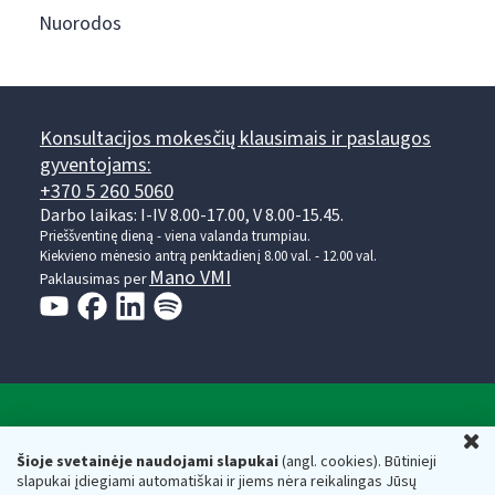
Nuorodos
Konsultacijos mokesčių klausimais ir paslaugos
gyventojams:
+370 5 260 5060
Darbo laikas: I-IV 8.00-17.00, V 8.00-15.45.
Prieššventinę dieną - viena valanda trumpiau.
Kiekvieno mėnesio antrą penktadienį 8.00 val. - 12.00 val.
Mano VMI
Paklausimas per
Valstybinė mokesčių inspekcija prie Lietuvos
U
Respublikos finansų ministerijos
Šioje svetainėje naudojami slapukai
(angl. cookies). Būtinieji
slapukai įdiegiami automatiškai ir jiems nėra reikalingas Jūsų