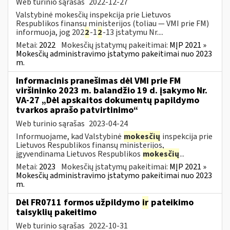
Web turinio sąrašas
2022-12-27
Valstybinė mokesčių inspekcija prie Lietuvos
Respublikos finansų ministerijos (toliau — VMI prie FM)
informuoja, jog 202
2
-1
2
-13 įstatymu Nr....
Metai:
2022
Mokesčių įstatymų pakeitimai:
MĮP 2021 »
Mokesčių administravimo įstatymo pakeitimai nuo 2023
m.
Informacinis pranešimas dėl VMI prie FM
viršininko 2023 m. balandžio 19 d. įsakymo Nr.
VA-27 „Dėl apskaitos dokumentų papildymo
tvarkos aprašo patvirtinimo“
Web turinio sąrašas
2023-04-24
Informuojame, kad Valstybinė
mokesčių
inspekcija prie
Lietuvos Respublikos finansų ministerijos,
įgyvendinama Lietuvos Respublikos
mokesčių
...
Metai:
2023
Mokesčių įstatymų pakeitimai:
MĮP 2021 »
Mokesčių administravimo įstatymo pakeitimai nuo 2023
m.
Dėl FR0711 formos užpildymo
ir
pateikimo
taisyklių pakeitimo
Web turinio sąrašas
2022-10-31