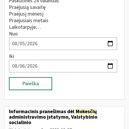
Paskutines 24 valandas
Praėjusią savaitę
Praėjusį mėnesį
Praėjusiais metais
Laikotarpyje…
Nuo
Iki
Paieška
Informacinis pranešimas dėl
Mokesčių
administravimo įstatymo, Valstybinio
socialinio