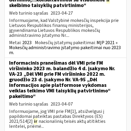
skelbimo taisyklių patvirtinimo“
Web turinio sąrašas
2023-04-27
Informuojame, kad Valstybinė mokesčių inspekcija prie
Lietuvos Respublikos finansų ministerijos,
įgyvendinama Lietuvos Respublikos mokesčių
administravimo įstatymo Nr....
Metai:
2023
Mokesčių įstatymų pakeitimai:
MĮP 2021 »
Mokesčių administravimo įstatymo pakeitimai nuo 2023
m.
Informacinis pranešimas dėl VMI prie FM
viršininko 2023 m. balandžio 4 d. įsakymo Nr.
VA-23 „Dėl VMI prie FM viršininko 2022 m.
gruodžio 23 d. įsakymo Nr. VA-95 „Dėl
informacijos apie platformose vykdomas
veiklas teikimo VMI taisyklių patvirtinimo“
pakeitimo“
Web turinio sąrašas
2023-04-07
Informuojame, jog VMI prie FM[1], atsižvelgusi į
papildomai pateiktas pastabas Direktyvos (ES)
2021/514[2]
ir
nacionalinių teisės aktų atitikties
lentelei, priėmė...