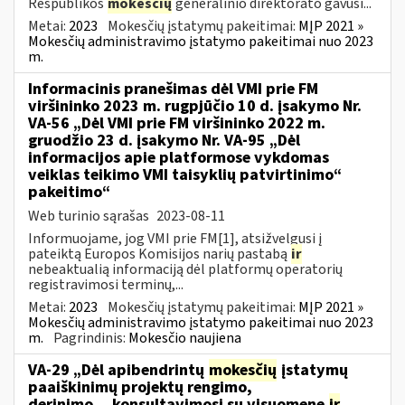
Respublikos
mokesčių
generalinio direktorato gavusi...
Metai:
2023
Mokesčių įstatymų pakeitimai:
MĮP 2021 »
Mokesčių administravimo įstatymo pakeitimai nuo 2023
m.
Informacinis pranešimas dėl VMI prie FM
viršininko 2023 m. rugpjūčio 10 d. įsakymo Nr.
VA-56 „Dėl VMI prie FM viršininko 2022 m.
gruodžio 23 d. įsakymo Nr. VA-95 „Dėl
informacijos apie platformose vykdomas
veiklas teikimo VMI taisyklių patvirtinimo“
pakeitimo“
Web turinio sąrašas
2023-08-11
Informuojame, jog VMI prie FM[1], atsižvelgusi į
pateiktą Europos Komisijos narių pastabą
ir
nebeaktualią informaciją dėl platformų operatorių
registravimosi terminų,...
Metai:
2023
Mokesčių įstatymų pakeitimai:
MĮP 2021 »
Mokesčių administravimo įstatymo pakeitimai nuo 2023
m.
Pagrindinis:
Mokesčio naujiena
VA-29 „Dėl apibendrintų
mokesčių
įstatymų
paaiškinimų projektų rengimo,
derinimo,...konsultavimosi su visuomene
ir