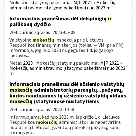
Mokesčių įstatymų pakeitimai:
MĮP 2021 » Mokesčių
administravimo įstatymo pakeitimai nuo 2023 m.
Informacinis pranešimas dėl delspinigių
ir
palūkanų dydžio
Web turinio sąrašas
2023-05-08
Valstybinė
mokesčių
inspekcija prie Lietuvos
Respublikos finansų ministerijos (toliau — VMI prie FM)
informuoja, jog nuo 2023 m. gegužės 1 d. įsigaliojo
Lietuvos...
Metai:
2023
Mokesčių įstatymų pakeitimai:
MĮP 2021 »
Mokesčių administravimo įstatymo pakeitimai nuo 2023
m.
Informacinis pranešimas dėl užsienio valstybių
mokesčių
administratorių parengtų...pažymų,
kurios naudojamos tų užsienio valstybių vidaus
mokesčių
įstatymuose nustatytiems
Web turinio sąrašas
2023-10-30
Informuojame, kad nuo 2023 m. lapkričio 1 d. Lietuvos
Respublikos
mokesčių
administratorius nebetvirtins
nuolatinių Lietuvos gyventojų pateiktų pažymų, kurių
formos yra...