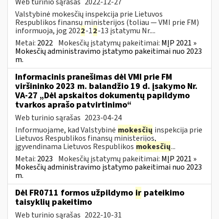
Web turinio sąrašas
2022-12-27
Valstybinė mokesčių inspekcija prie Lietuvos
Respublikos finansų ministerijos (toliau — VMI prie FM)
informuoja, jog 202
2
-1
2
-13 įstatymu Nr....
Metai:
2022
Mokesčių įstatymų pakeitimai:
MĮP 2021 »
Mokesčių administravimo įstatymo pakeitimai nuo 2023
m.
Informacinis pranešimas dėl VMI prie FM
viršininko 2023 m. balandžio 19 d. įsakymo Nr.
VA-27 „Dėl apskaitos dokumentų papildymo
tvarkos aprašo patvirtinimo“
Web turinio sąrašas
2023-04-24
Informuojame, kad Valstybinė
mokesčių
inspekcija prie
Lietuvos Respublikos finansų ministerijos,
įgyvendinama Lietuvos Respublikos
mokesčių
...
Metai:
2023
Mokesčių įstatymų pakeitimai:
MĮP 2021 »
Mokesčių administravimo įstatymo pakeitimai nuo 2023
m.
Dėl FR0711 formos užpildymo
ir
pateikimo
taisyklių pakeitimo
Web turinio sąrašas
2022-10-31