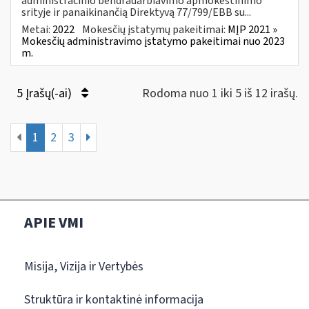
administracinio bendradarbiavimo apmokestinimo
srityje ir panaikinančią Direktyvą 77/799/EBB su...
Metai:
2022
Mokesčių įstatymų pakeitimai:
MĮP 2021 »
Mokesčių administravimo įstatymo pakeitimai nuo 2023
m.
5 Įrašų(-ai)
Rodoma nuo 1 iki 5 iš 12 irašų.
1
2
3
APIE VMI
Misija, Vizija ir Vertybės
Struktūra ir kontaktinė informacija