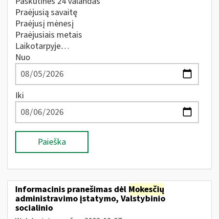
Paskutines 24 valandas
Praėjusią savaitę
Praėjusį mėnesį
Praėjusiais metais
Laikotarpyje…
Nuo
Iki
Paieška
Informacinis pranešimas dėl
Mokesčių
administravimo įstatymo, Valstybinio
socialinio