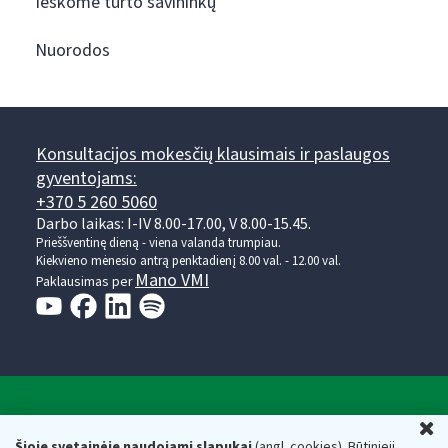
Ieškome turto savininkų
Nuorodos
Konsultacijos mokesčių klausimais ir paslaugos
gyventojams:
+370 5 260 5060
Darbo laikas: I-IV 8.00-17.00, V 8.00-15.45.
Prieššventinę dieną - viena valanda trumpiau.
Kiekvieno mėnesio antrą penktadienį 8.00 val. - 12.00 val.
Mano VMI
Paklausimas per
Valstybinė mokesčių inspekcija prie Lietuvos
U
Respublikos finansų ministerijos
Šioje svetainėje naudojami slapukai
(angl. cookies). Būtinieji