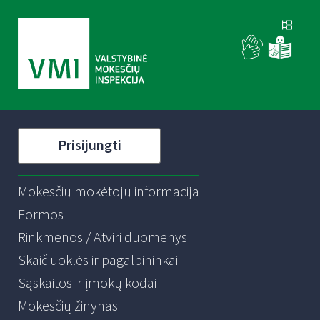
Prisijungti
Mokesčių mokėtojų informacija
Formos
Rinkmenos / Atviri duomenys
Skaičiuoklės ir pagalbininkai
Sąskaitos ir įmokų kodai
Mokesčių žinynas