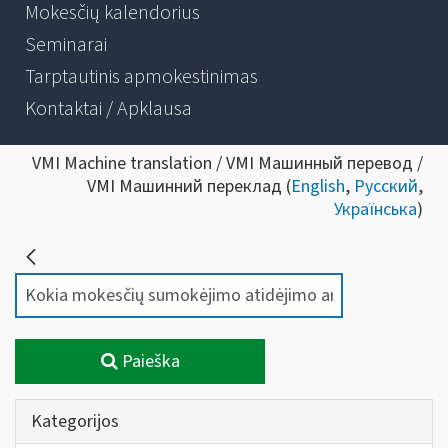
Mokesčių kalendorius
Seminarai
Tarptautinis apmokestinimas
Kontaktai / Apklausa
VMI Machine translation / VMI Машинный перевод /
VMI Машинний переклад (
English
,
Русский
,
Українська
)
Paieška
Kategorijos