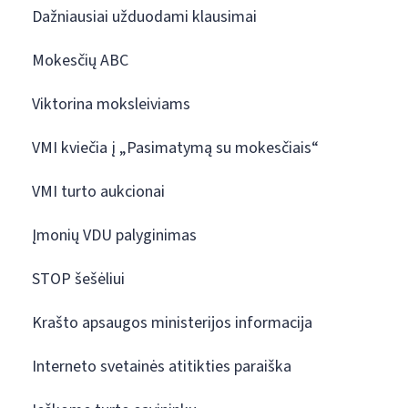
Dažniausiai užduodami klausimai
Mokesčių ABC
Viktorina moksleiviams
VMI kviečia į „Pasimatymą su mokesčiais“
VMI turto aukcionai
Įmonių VDU palyginimas
STOP šešėliui
Krašto apsaugos ministerijos informacija
Interneto svetainės atitikties paraiška