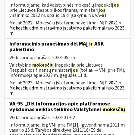
Informuojame, kad Valstybinės mokesčių inspekci
jos
prie Lietuvos Respublikos finansų ministeri
jos
viršininko 2022 m. spalio 19 d. įsakymu Nr. VA-81...
Metai:
2022
Mokesčių įstatymų pakeitimai:
MĮP 2021 »
Mokesčių administravimo įstatymo pakeitimai nuo 2023
m.
Informacinis pranešimas dėl MAĮ
ir
ANK
pakeitimo
Web turinio sąrašas
2023-05-25
Valstybinė
mokesčių
inspekcija prie Lietuvos
Respublikos finansų ministeri
jos
(toliau — VMI prie FM),
informuoja apie 2023 m. gegužės 11 d....
Metai:
2023
Mokesčių įstatymų pakeitimai:
MĮP 2021 »
Mokesčių administravimo įstatymo pakeitimai nuo 2023
m.
VA-95 „Dėl Informacijos apie platformose
vykdomas veiklas teikimo Valstybinei
mokesčių
Web turinio sąrašas
2023-01-02
Informuojame, jog VMI prie FM[1], įgyvendinama 2011 m.
vasario 15 d. Tarybos direktyvą 2011/16/ES dėl