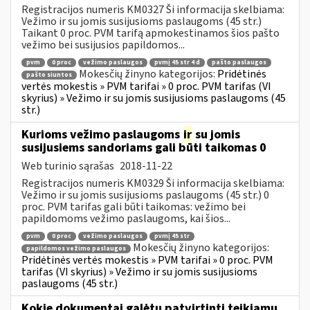
Registracijos numeris KM0327 Ši informacija skelbiama:
Vežimo ir su jomis susijusioms paslaugoms (45 str.)
Taikant 0 proc. PVM tarifą apmokestinamos šios pašto
vežimo bei susijusios papildomos...
pvm
0 proc
vežimo paslaugos
pvmį 45 str 4 d
pašto paslaugos
Mokesčių žinyno kategorijos:
Pridėtinės
pašto siuntos
vertės mokestis » PVM tarifai » 0 proc. PVM tarifas (VI
skyrius) » Vežimo ir su jomis susijusioms paslaugoms (45
str.)
Kurioms vežimo paslaugoms
ir
su jomis
susijusiems sandoriams gali būti taikomas 0
Web turinio sąrašas
2018-11-22
Registracijos numeris KM0329 Ši informacija skelbiama:
Vežimo ir su jomis susijusioms paslaugoms (45 str.) 0
proc. PVM tarifas gali būti taikomas: vežimo bei
papildomoms vežimo paslaugoms, kai šios...
pvm
0 proc
vežimo paslaugos
pvmį 45 str
Mokesčių žinyno kategorijos:
papildomos vežimo paslaugos
Pridėtinės vertės mokestis » PVM tarifai » 0 proc. PVM
tarifas (VI skyrius) » Vežimo ir su jomis susijusioms
paslaugoms (45 str.)
Kokie dokumentai galėtų patvirtinti teikiamų