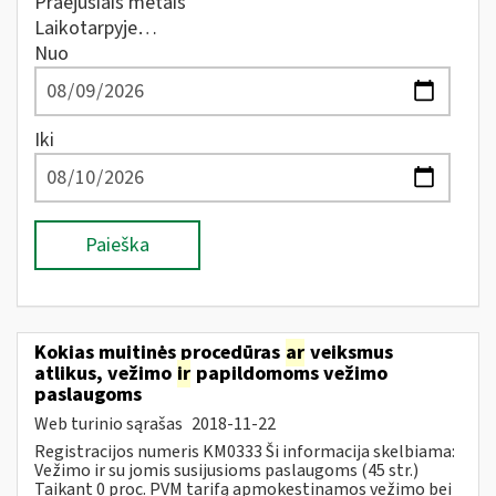
Praėjusiais metais
Laikotarpyje…
Nuo
Iki
Paieška
Kokias muitinės procedūras
ar
veiksmus
atlikus, vežimo
ir
papildomoms vežimo
paslaugoms
Web turinio sąrašas
2018-11-22
Registracijos numeris KM0333 Ši informacija skelbiama:
Vežimo ir su jomis susijusioms paslaugoms (45 str.)
Taikant 0 proc. PVM tarifą apmokestinamos vežimo bei