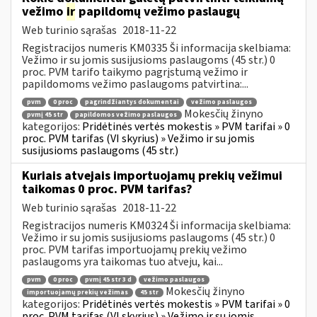
vežimo
ir
papildomų vežimo paslaugų
Web turinio sąrašas
2018-11-22
Registracijos numeris KM0335 Ši informacija skelbiama:
Vežimo ir su jomis susijusioms paslaugoms (45 str.) 0
proc. PVM tarifo taikymo pagrįstumą vežimo ir
papildomoms vežimo paslaugoms patvirtina:...
pvm
0 proc
pagrindžiantys dokumentai
vežimo paslaugos
Mokesčių žinyno
pvmį 45 str
papildomos vežimo paslaugos
kategorijos:
Pridėtinės vertės mokestis » PVM tarifai » 0
proc. PVM tarifas (VI skyrius) » Vežimo ir su jomis
susijusioms paslaugoms (45 str.)
Kuriais atvejais importuojamų prekių vežimui
taikomas 0 proc. PVM tarifas?
Web turinio sąrašas
2018-11-22
Registracijos numeris KM0324 Ši informacija skelbiama:
Vežimo ir su jomis susijusioms paslaugoms (45 str.) 0
proc. PVM tarifas importuojamų prekių vežimo
paslaugoms yra taikomas tuo atveju, kai...
pvm
0 proc
pvmį 45 str 3 d
vežimo paslaugos
Mokesčių žinyno
importuojamų prekių vežimas
45 str
kategorijos:
Pridėtinės vertės mokestis » PVM tarifai » 0
proc. PVM tarifas (VI skyrius) » Vežimo ir su jomis