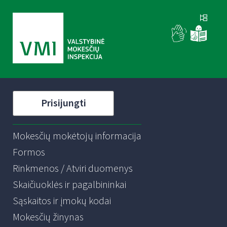
Prisijungti
Mokesčių mokėtojų informacija
Formos
Rinkmenos / Atviri duomenys
Skaičiuoklės ir pagalbininkai
Sąskaitos ir įmokų kodai
Mokesčių žinynas