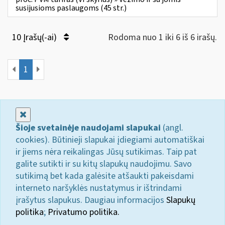
susijusioms paslaugoms (45 str.)
10 Įrašų(-ai)
Rodoma nuo 1 iki 6 iš 6 irašų.
1
Uždaryti
Šioje svetainėje naudojami slapukai
(angl.
cookies). Būtinieji slapukai įdiegiami automatiškai
ir jiems nėra reikalingas Jūsų sutikimas. Taip pat
galite sutikti ir su kitų slapukų naudojimu. Savo
sutikimą bet kada galėsite atšaukti pakeisdami
interneto naršyklės nustatymus ir ištrindami
įrašytus slapukus. Daugiau informacijos
Slapukų
politika
;
Privatumo politika.