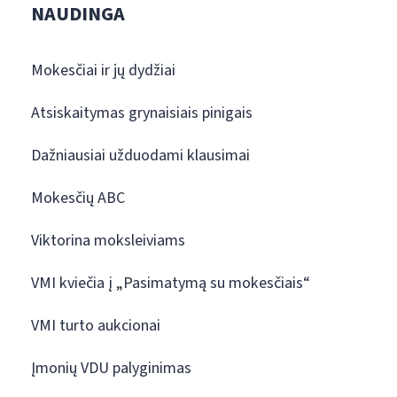
NAUDINGA
Mokesčiai ir jų dydžiai
Atsiskaitymas grynaisiais pinigais
Dažniausiai užduodami klausimai
Mokesčių ABC
Viktorina moksleiviams
VMI kviečia į „Pasimatymą su mokesčiais“
VMI turto aukcionai
Įmonių VDU palyginimas