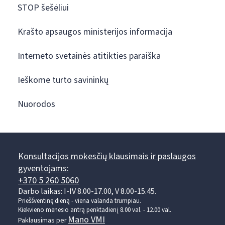
STOP šešėliui
Krašto apsaugos ministerijos informacija
Interneto svetainės atitikties paraiška
Ieškome turto savininkų
Nuorodos
Konsultacijos mokesčių klausimais ir paslaugos
gyventojams:
+370 5 260 5060
Darbo laikas: I-IV 8.00-17.00, V 8.00-15.45.
Prieššventinę dieną - viena valanda trumpiau.
Kiekvieno mėnesio antrą penktadienį 8.00 val. - 12.00 val.
Mano VMI
Paklausimas per