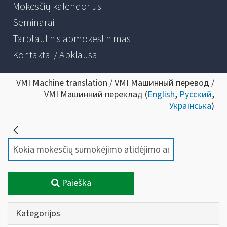
Mokesčių kalendorius
Seminarai
Tarptautinis apmokestinimas
Kontaktai / Apklausa
VMI Machine translation / VMI Машинный перевод /
VMI Машинний переклад (
English
,
Русский
,
Українська
)
Paieška
Kategorijos