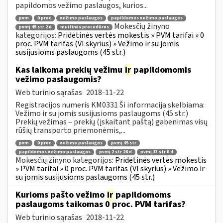
papildomos vežimo paslaugos, kurios...
pvm
0 proc
vežimo paslaugos
papildomos vežimo paslaugos
Mokesčių žinyno
pvmį 45 str 2 d
muitinės procedūros
kategorijos:
Pridėtinės vertės mokestis » PVM tarifai » 0
proc. PVM tarifas (VI skyrius) » Vežimo ir su jomis
susijusioms paslaugoms (45 str.)
Kas laikoma prekių vežimu
ir
papildomomis
vežimo paslaugomis?
Web turinio sąrašas
2018-11-22
Registracijos numeris KM0331 Ši informacija skelbiama:
Vežimo ir su jomis susijusioms paslaugoms (45 str.)
Prekių vežimas – prekių (įskaitant paštą) gabenimas visų
rūšių transporto priemonėmis,...
pvm
0 proc
vežimo paslaugos
pvmį 45 str
papildomos vežimo paslaugos
pvmį 2 str 26 d
pvmį 13 str 8 d
Mokesčių žinyno kategorijos:
Pridėtinės vertės mokestis
» PVM tarifai » 0 proc. PVM tarifas (VI skyrius) » Vežimo ir
su jomis susijusioms paslaugoms (45 str.)
Kurioms pašto vežimo
ir
papildomoms
paslaugoms taikomas 0 proc. PVM tarifas?
Web turinio sąrašas
2018-11-22