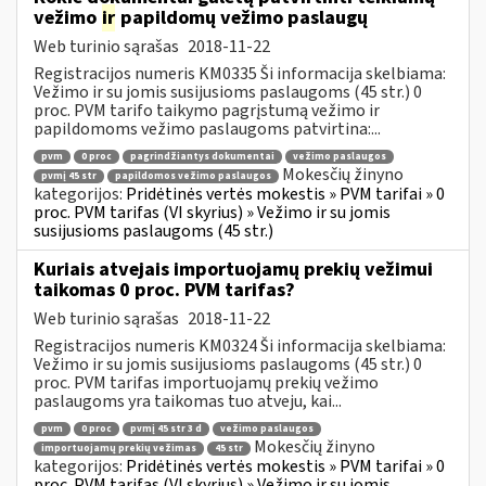
vežimo
ir
papildomų vežimo paslaugų
Web turinio sąrašas
2018-11-22
Registracijos numeris KM0335 Ši informacija skelbiama:
Vežimo ir su jomis susijusioms paslaugoms (45 str.) 0
proc. PVM tarifo taikymo pagrįstumą vežimo ir
papildomoms vežimo paslaugoms patvirtina:...
pvm
0 proc
pagrindžiantys dokumentai
vežimo paslaugos
Mokesčių žinyno
pvmį 45 str
papildomos vežimo paslaugos
kategorijos:
Pridėtinės vertės mokestis » PVM tarifai » 0
proc. PVM tarifas (VI skyrius) » Vežimo ir su jomis
susijusioms paslaugoms (45 str.)
Kuriais atvejais importuojamų prekių vežimui
taikomas 0 proc. PVM tarifas?
Web turinio sąrašas
2018-11-22
Registracijos numeris KM0324 Ši informacija skelbiama:
Vežimo ir su jomis susijusioms paslaugoms (45 str.) 0
proc. PVM tarifas importuojamų prekių vežimo
paslaugoms yra taikomas tuo atveju, kai...
pvm
0 proc
pvmį 45 str 3 d
vežimo paslaugos
Mokesčių žinyno
importuojamų prekių vežimas
45 str
kategorijos:
Pridėtinės vertės mokestis » PVM tarifai » 0
proc. PVM tarifas (VI skyrius) » Vežimo ir su jomis