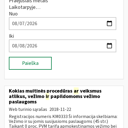
Praėjusiais metais
Laikotarpyje…
Nuo
Iki
Paieška
Kokias muitinės procedūras
ar
veiksmus
atlikus, vežimo
ir
papildomoms vežimo
paslaugoms
Web turinio sąrašas
2018-11-22
Registracijos numeris KM0333 Ši informacija skelbiama:
Vežimo ir su jomis susijusioms paslaugoms (45 str.)
Taikant 0 proc. PVM tarifą apmokestinamos vežimo bei