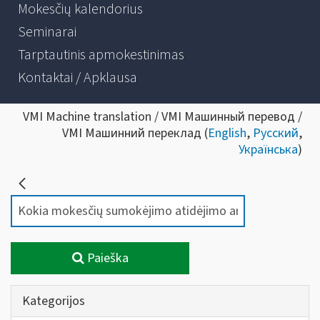
Mokesčių kalendorius
Seminarai
Tarptautinis apmokestinimas
Kontaktai / Apklausa
VMI Machine translation / VMI Машинный перевод /
VMI Машинний переклад (
English
,
Русский
,
Українська
)
Paieška
Kategorijos