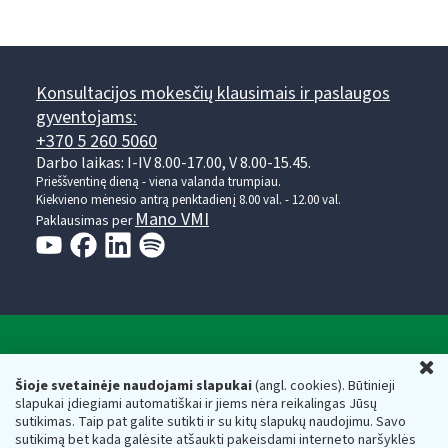
Konsultacijos mokesčių klausimais ir paslaugos
gyventojams:
+370 5 260 5060
Darbo laikas: I-IV 8.00-17.00, V 8.00-15.45.
Prieššventinę dieną - viena valanda trumpiau.
Kiekvieno mėnesio antrą penktadienį 8.00 val. - 12.00 val.
Mano VMI
Paklausimas per
Valstybinė mokesčių inspekcija prie Lietuvos
U
Respublikos finansų ministerijos
Šioje svetainėje naudojami slapukai
(angl. cookies). Būtinieji
slapukai įdiegiami automatiškai ir jiems nėra reikalingas Jūsų
Biudžetinė įstaiga. Juridinio asmens kodas — 188659752,
sutikimas. Taip pat galite sutikti ir su kitų slapukų naudojimu. Savo
adresas: Vasario 16-osios g. 14, 01107 Vilnius, Lietuva, el.paštas:
sutikimą bet kada galėsite atšaukti pakeisdami interneto naršyklės