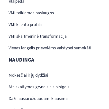
Klaipėda
VMI teikiamos paslaugos
VMI kliento profilis
VMI skaitmeninė transformacija
Vienas langelis prievolėms valstybei sumokėti
NAUDINGA
Mokesčiai ir jų dydžiai
Atsiskaitymas grynaisiais pinigais
Dažniausiai užduodami klausimai