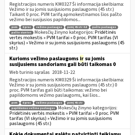
Registracijos numeris KM0327 Ši informacija skelbiama:
Vežimo ir su jomis susijusioms paslaugoms (45 str.)
Taikant 0 proc. PVM tarifą apmokestinamos šios pašto
vežimo bei susijusios papildomos...
pvm
0 proc
vežimo paslaugos
pvmį 45 str 4 d
pašto paslaugos
Mokesčių žinyno kategorijos:
Pridėtinės
pašto siuntos
vertės mokestis » PVM tarifai » 0 proc. PVM tarifas (VI
skyrius) » Vežimo ir su jomis susijusioms paslaugoms (45
str.)
Kurioms vežimo paslaugoms
ir
su jomis
susijusiems sandoriams gali būti taikomas 0
Web turinio sąrašas
2018-11-22
Registracijos numeris KM0329 Ši informacija skelbiama:
Vežimo ir su jomis susijusioms paslaugoms (45 str.) 0
proc. PVM tarifas gali būti taikomas: vežimo bei
papildomoms vežimo paslaugoms, kai šios...
pvm
0 proc
vežimo paslaugos
pvmį 45 str
Mokesčių žinyno kategorijos:
papildomos vežimo paslaugos
Pridėtinės vertės mokestis » PVM tarifai » 0 proc. PVM
tarifas (VI skyrius) » Vežimo ir su jomis susijusioms
paslaugoms (45 str.)
Kokie dokumentai galėtų patvirtinti teikiamų