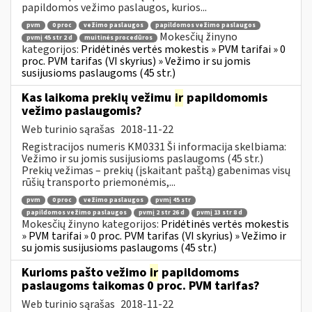
papildomos vežimo paslaugos, kurios...
pvm
0 proc
vežimo paslaugos
papildomos vežimo paslaugos
Mokesčių žinyno
pvmį 45 str 2 d
muitinės procedūros
kategorijos:
Pridėtinės vertės mokestis » PVM tarifai » 0
proc. PVM tarifas (VI skyrius) » Vežimo ir su jomis
susijusioms paslaugoms (45 str.)
Kas laikoma prekių vežimu
ir
papildomomis
vežimo paslaugomis?
Web turinio sąrašas
2018-11-22
Registracijos numeris KM0331 Ši informacija skelbiama:
Vežimo ir su jomis susijusioms paslaugoms (45 str.)
Prekių vežimas – prekių (įskaitant paštą) gabenimas visų
rūšių transporto priemonėmis,...
pvm
0 proc
vežimo paslaugos
pvmį 45 str
papildomos vežimo paslaugos
pvmį 2 str 26 d
pvmį 13 str 8 d
Mokesčių žinyno kategorijos:
Pridėtinės vertės mokestis
» PVM tarifai » 0 proc. PVM tarifas (VI skyrius) » Vežimo ir
su jomis susijusioms paslaugoms (45 str.)
Kurioms pašto vežimo
ir
papildomoms
paslaugoms taikomas 0 proc. PVM tarifas?
Web turinio sąrašas
2018-11-22