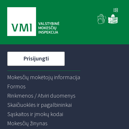
Prisijungti
Mokesčių mokėtojų informacija
Formos
Rinkmenos / Atviri duomenys
Skaičiuoklės ir pagalbininkai
Sąskaitos ir įmokų kodai
Mokesčių žinynas