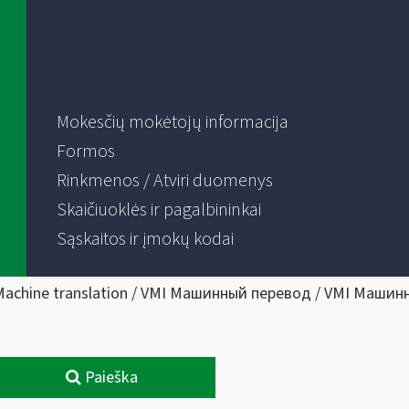
Mokesčių mokėtojų informacija
Formos
Rinkmenos / Atviri duomenys
Skaičiuoklės ir pagalbininkai
Sąskaitos ir įmokų kodai
Machine translation / VMI Машинный перевод / VMI Машин
Paieška