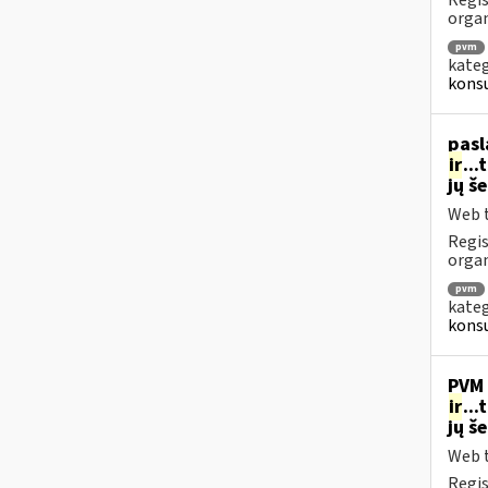
Regis
orga
pvm
kateg
konsu
pasl
ir
..
jų š
Web t
Regis
organ
pvm
kateg
konsu
PVM 
ir
..
jų š
Web t
Regis