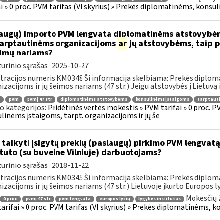
ai » 0 proc. PVM tarifas (VI skyrius) » Prekės diplomatinėms, konsul
augų) importo PVM lengvata diplomatinėms atstovybėm
.tarptautinėms organizacijoms
ar
jų atstovybėms, taip p
eimų nariams?
urinio sąrašas
2025-10-27
tracijos numeris KM0348 Ši informacija skelbiama: Prekės diplom
izacijoms ir jų šeimos nariams (47 str.) Jeigu atstovybės į Lietuvą 
.
pvm
pvmį 47 str
diplomatinėms atstovybėms
konsulinėms įstaigoms
tarptaut
o kategorijos:
Pridėtinės vertės mokestis » PVM tarifai » 0 proc. P
linėms įstaigoms, tarpt. organizacijoms ir jų še
 taikyti įsigytų prekių (paslaugų) pirkimo PVM lengvatą
ituto (su buveine Vilniuje) darbuotojams?
urinio sąrašas
2018-11-22
tracijos numeris KM0345 Ši informacija skelbiama: Prekės diplom
izacijoms ir jų šeimos nariams (47 str.) Lietuvoje įkurto Europos lyč
Mokesčių 
0 proc
pvmį 47 str
pvm lengvata
europos lyčių
lygybės institutas
arifai » 0 proc. PVM tarifas (VI skyrius) » Prekės diplomatinėms, k