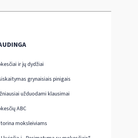
AUDINGA
kesčiai ir jų dydžiai
siskaitymas grynaisiais pinigais
žniausiai užduodami klausimai
kesčių ABC
ktorina moksleiviams