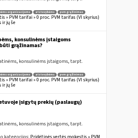
nėms organizacijoms
atstovybėms
pvm grąžinimas
s » PVM tarifai » 0 proc. PVM tarifas (VI skyrius)
ir jų še
bėms, konsulinėms įstaigoms
būti grąžinamas?
atinėms, konsulinėms įstaigoms, tarpt.
nėms organizacijoms
atstovybėms
pvm grąžinimas
s » PVM tarifai » 0 proc. PVM tarifas (VI skyrius)
ir jų še
Lietuvoje įsigytų prekių (paslaugų)
atinėms, konsulinėms įstaigoms, tarpt.
o kategorijos:
Pridėtinės vertės mokestis » PVM