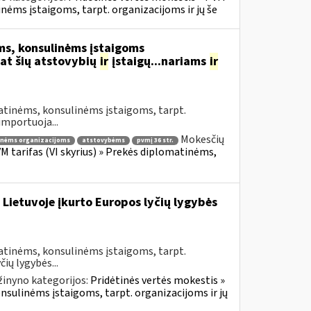
inėms įstaigoms, tarpt. organizacijoms ir jų še
s, konsulinėms įstaigoms
at šių atstovybių
ir
įstaigų...nariams
ir
atinėms, konsulinėms įstaigoms, tarpt.
importuoja...
Mokesčių
inėms organizacijoms
atstovybėms
pvmį 36 str.
VM tarifas (VI skyrius) » Prekės diplomatinėms,
 Lietuvoje įkurto Europos lyčių lygybės
atinėms, konsulinėms įstaigoms, tarpt.
ių lygybės...
žinyno kategorijos:
Pridėtinės vertės mokestis »
onsulinėms įstaigoms, tarpt. organizacijoms ir jų