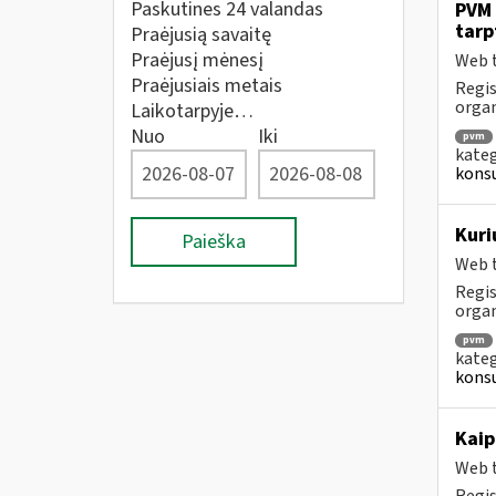
Paskutines 24 valandas
PVM 
tarp
Praėjusią savaitę
Praėjusį mėnesį
Web t
Praėjusiais metais
Regis
orga
Laikotarpyje…
Nuo
Iki
pvm
kateg
konsu
Kuri
Paieška
Web t
Regis
orga
pvm
kateg
konsu
Kaip
Web t