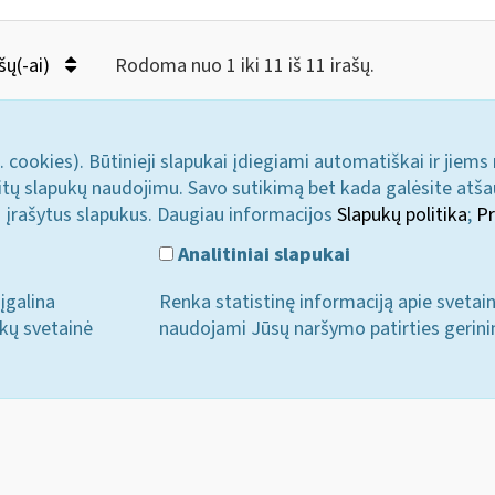
šų(-ai)
Rodoma nuo 1 iki 11 iš 11 irašų.
. cookies). Būtinieji slapukai įdiegiami automatiškai ir jiems
u kitų slapukų naudojimu. Savo sutikimą bet kada galėsite atš
i įrašytus slapukus. Daugiau informacijos
Slapukų politika
;
Pr
Analitiniai slapukai
įgalina
Renka statistinę informaciją apie svetai
ukų svetainė
naudojami Jūsų naršymo patirties gerini