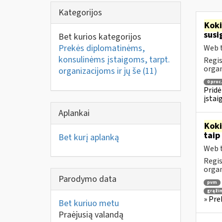
Kategorijos
Kok
susi
Bet kurios kategorijos
Prekės diplomatinėms,
Web t
konsulinėms įstaigoms, tarpt.
Regis
orga
organizacijoms ir jų še
(11)
0 proc
Pridė
įstai
Aplankai
Kok
taip
Bet kurį aplanką
Web t
Regis
orga
Parodymo data
pvm
grąži
» Pre
Bet kuriuo metu
Praėjusią valandą