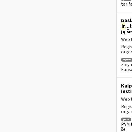
tarif
pasl
ir
..
jų š
Web t
Regis
organ
0 proc
žinyn
konsu
Kaip
inst
Web t
Regis
organ
pvm
PVM t
še