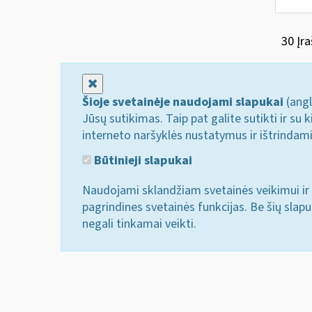
30 Įra
Uždaryti
Šioje svetainėje naudojami slapukai
(angl
Jūsų sutikimas. Taip pat galite sutikti ir s
interneto naršyklės nustatymus ir ištrindam
Būtinieji slapukai
Naudojami sklandžiam svetainės veikimui ir 
pagrindines svetainės funkcijas. Be šių slap
negali tinkamai veikti.