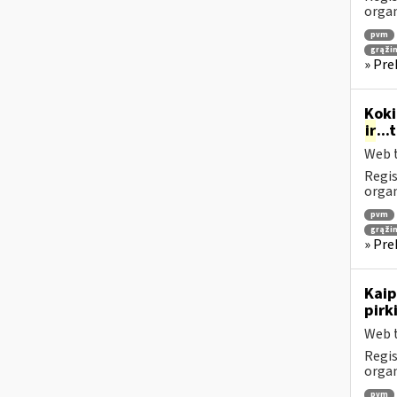
orga
pvm
grąži
» Pre
Koki
ir
..
Web t
Regis
orga
pvm
grąži
» Pre
Kaip
pirk
Web t
Regis
orga
pvm