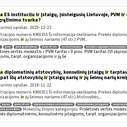
ia
ES institucijų
ir
įstaigų, įsisteigusių Lietuvoje, PVM
ir
grąžinimo
tvarka
?
urinio sąrašas
2025-12-23
tracijos numeris KM0355 Ši informacija skelbiama: Prekės diplom
nizacijoms
ir
jų šeimos nariams (47 str.) PVM...
.
pvm
pvm grąžinimas
pvmį 47 str.
es institucijos
europos sąjungos institucijos
tinės vertės mokestis » PVM tarifai » 0 proc. PVM tarifas (VI skyr
goms, tarpt. organizacijoms ir jų še
ia
diplomatinių atstovybių, konsulinių įstaigų
ir
tarptau
 pat šių atstovybių
ir
įstaigų narių
ir
jų šeimų narių kre
urinio sąrašas
2018-11-22
tracijos numeris KM0351 Ši informacija skelbiama: Prekės diplom
nizacijoms
ir
jų šeimos nariams (47 str.) Atstovybės,...
0 proc
pvmį 47 str
diplomatinėms atstovybėms
konsulinėms įstaigoms
tarptauti
Mokesčių žinyno kategorijos:
Pridėtinės vertės mokesti
nimo procedūra
kės diplomatinėms, konsulinėms įstaigoms, tarpt. organizacijoms 