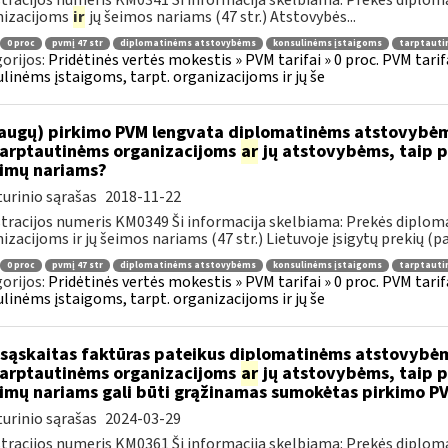
tracijos numeris KM0341 Ši informacija skelbiama: Prekės diplom
nizacijoms
ir
jų šeimos nariams (47 str.) Atstovybės...
0 proc
pvmį 47 str
diplomatinėms atstovybėms
konsulinėms įstaigoms
tarptauti
orijos:
Pridėtinės vertės mokestis » PVM tarifai » 0 proc. PVM tari
linėms įstaigoms, tarpt. organizacijoms ir jų še
augų) pirkimo PVM lengvata diplomatinėms atstovybėm
.tarptautinėms organizacijoms
ar
jų atstovybėms, taip p
eimų nariams?
urinio sąrašas
2018-11-22
tracijos numeris KM0349 Ši informacija skelbiama: Prekės diplom
izacijoms ir jų šeimos nariams (47 str.) Lietuvoje įsigytų prekių (pa
0 proc
pvmį 47 str
diplomatinėms atstovybėms
konsulinėms įstaigoms
tarptauti
orijos:
Pridėtinės vertės mokestis » PVM tarifai » 0 proc. PVM tari
linėms įstaigoms, tarpt. organizacijoms ir jų še
sąskaitas faktūras pateikus diplomatinėms atstovybėm
.tarptautinėms organizacijoms
ar
jų atstovybėms, taip p
eimų nariams gali būti grąžinamas sumokėtas pirkimo P
urinio sąrašas
2024-03-29
tracijos numeris KM0361 Ši informacija skelbiama: Prekės diplom