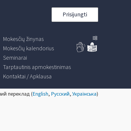
Prisijungti
Mokesčių žinynas
Mokesčių kalendorius
Seminarai
Tarptautinis apmokestinimas
Kontaktai / Apklausa
ний переклад (
English
,
Русский
,
Українська
)