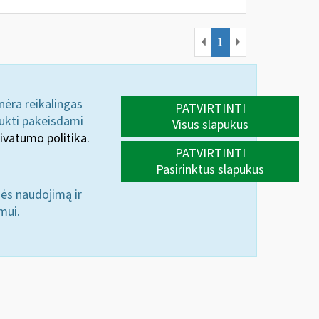
1
 nėra reikalingas
PATVIRTINTI
aukti pakeisdami
Visus slapukus
ivatumo politika.
PATVIRTINTI
Pasirinktus slapukus
nės naudojimą ir
mui.