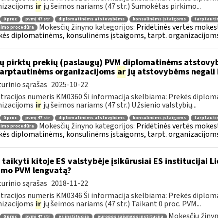
nizacijoms
ir
jų šeimos nariams (47 str.) Sumokėtas pirkimo...
0 proc
pvmį 47 str
diplomatinėms atstovybėms
konsulinėms įstaigoms
tarptauti
Mokesčių žinyno kategorijos:
Pridėtinės vertės mokesti
nimo procedūra
kės diplomatinėms, konsulinėms įstaigoms, tarpt. organizacijoms 
ų pirktų prekių (paslaugų) PVM diplomatinėms atstovy
.tarptautinėms organizacijoms
ar
jų atstovybėms negali 
urinio sąrašas
2025-10-22
tracijos numeris KM0360 Ši informacija skelbiama: Prekės diplom
nizacijoms
ir
jų šeimos nariams (47 str.) Užsienio valstybių...
0 proc
pvmį 47 str
diplomatinėms atstovybėms
konsulinėms įstaigoms
tarptauti
Mokesčių žinyno kategorijos:
Pridėtinės vertės mokesti
nimo procedūra
kės diplomatinėms, konsulinėms įstaigoms, tarpt. organizacijoms 
 taikyti kitoje ES valstybėje įsikūrusiai ES institucijai 
imo PVM lengvatą?
urinio sąrašas
2018-11-22
tracijos numeris KM0346 Ši informacija skelbiama: Prekės diplom
nizacijoms
ir
jų šeimos nariams (47 str.) Taikant 0 proc. PVM...
Mokesčių žinyn
0 proc
pvmį 47 str
es institucija
europos sąjungos institucija