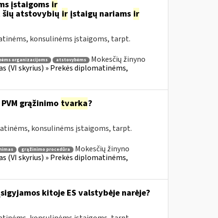
ms įstaigoms
ir
 šių atstovybių
ir
įstaigų nariams
ir
atinėms, konsulinėms įstaigoms, tarpt.
Mokesčių žinyno
nėms organizacijoms
atstovybėms
fas (VI skyrius) » Prekės diplomatinėms,
 PVM grąžinimo
tvarka
?
matinėms, konsulinėms įstaigoms, tarpt.
Mokesčių žinyno
nimas
grąžinimo procedūra
fas (VI skyrius) » Prekės diplomatinėms,
įsigyjamos kitoje ES valstybėje narėje?