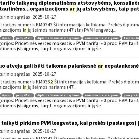
tarifo taikymą diplomatinėms atstovybėms, konsulinė
tautinėms...organizacijoms
ar
jų atstovybėms, taip pat
urinio sąrašas
2025-10-27
tracijos numeris KM0343 Ši informacija skelbiama: Prekės diplom
nizacijoms
ir
jų šeimos nariams (47 str.) PVM lengvatų...
0 proc
pvmį 47 str
diplomatinėms atstovybėms
konsulinėms įstaigoms
tarptauti
orijos:
Pridėtinės vertės mokestis » PVM tarifai » 0 proc. PVM tari
linėms įstaigoms, tarpt. organizacijoms ir jų še
uo atveju gali būti taikoma palankesnė
ar
nepalankesnė
urinio sąrašas
2025-10-27
tracijos numeris KM036
2
Ši informacija skelbiama: Prekės diplo
nizacijoms
ir
jų šeimos nariams (47...
0 proc
pvmį 47 str
diplomatinėms atstovybėms
konsulinėms įstaigoms
pvm grąži
orijos:
Pridėtinės vertės mokestis » PVM tarifai » 0 proc. PVM tari
linėms įstaigoms, tarpt. organizacijoms ir jų še
 taikyti pirkimo PVM lengvatas, kai prekės (paslaugos) 
urinio sąrašas
2025-10-27