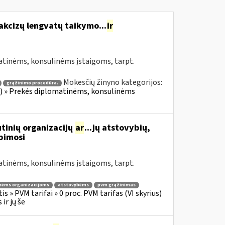
akcizų lengvatų taikymo...
ir
atinėms, konsulinėms įstaigoms, tarpt.
Mokesčių žinyno kategorijos:
grąžinimo procedūra.
ius) » Prekės diplomatinėms, konsulinėms
tinių organizacijų
ar
...jų atstovybių,
ipimosi
atinėms, konsulinėms įstaigoms, tarpt.
nėms organizacijoms
atstovybėms
pvm grąžinimas
s » PVM tarifai » 0 proc. PVM tarifas (VI skyrius)
ir jų še