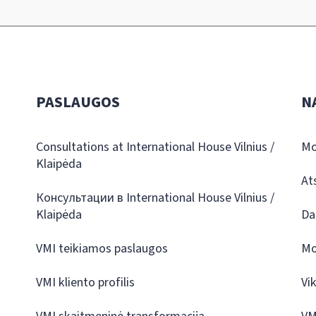
PASLAUGOS
N
Consultations at International House Vilnius /
Mo
Klaipėda
At
Консультации в International House Vilnius /
Klaipėda
Da
VMI teikiamos paslaugos
Mo
VMI kliento profilis
Vi