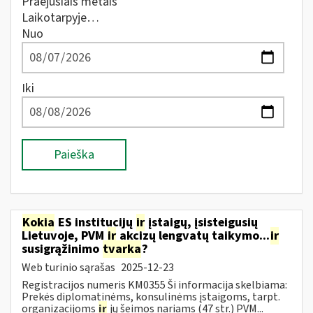
Praėjusiais metais
Laikotarpyje…
Nuo
Iki
Paieška
Kokia
ES institucijų
ir
įstaigų, įsisteigusių
Lietuvoje, PVM
ir
akcizų lengvatų taikymo...
ir
susigrąžinimo
tvarka
?
Web turinio sąrašas
2025-12-23
Registracijos numeris KM0355 Ši informacija skelbiama:
Prekės diplomatinėms, konsulinėms įstaigoms, tarpt.
organizacijoms
ir
jų šeimos nariams (47 str.) PVM...