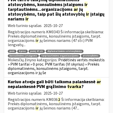
atstovybėms, konsulinėms įstaigoms
ir
tarptautinėms...organizacijoms
ar
jų
atstovybėms, taip pat šių atstovybių
ir
įstaigų
nariams
ir
Web turinio sąrašas
2025-10-27
Registracijos numeris KM0343 Ši informacija skelbiama:
Prekės diplomatinėms, konsulinėms įstaigoms, tarpt.
organizacijoms
ir
jų šeimos nariams (47 str.) PVM
lengvatų...
pvm
0 proc
pvmį 47 str
diplomatinėms atstovybėms
konsulinėms įstaigoms
tarptautinėms organizacijoms
atstovybėms
Mokesčių žinyno kategorijos:
Pridėtinės vertės mokestis
» PVM tarifai » 0 proc. PVM tarifas (VI skyrius) » Prekės
diplomatinėms, konsulinėms įstaigoms, tarpt.
organizacijoms ir jų še
Kuriuo atveju gali būti taikoma palankesnė
ar
nepalankesnė PVM grąžinimo
tvarka
?
Web turinio sąrašas
2025-10-27
Registracijos numeris KM036
2
Ši informacija skelbiama:
Prekės diplomatinėms, konsulinėms įstaigoms, tarpt.
organizacijoms
ir
jų šeimos nariams (47...