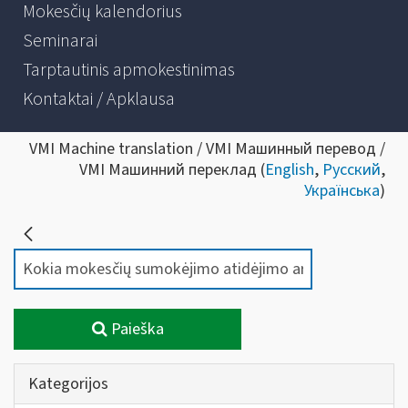
Mokesčių kalendorius
Seminarai
Tarptautinis apmokestinimas
Kontaktai / Apklausa
VMI Machine translation / VMI Машинный перевод /
VMI Машинний переклад (
English
,
Русский
,
Українська
)
Paieška
Kategorijos