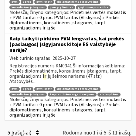
pvm
0 proc
pvmį 47 str
diplomatinėms atstovybėms
konsulinėms įstaigoms
pvm grąžinimas
grąžinimo procedūra
Mokesčių žinyno kategorijos:
Pridėtinės vertės mokestis
» PVM tarifai » 0 proc. PVM tarifas (VI skyrius) » Prekės
diplomatinėms, konsulinėms įstaigoms, tarpt.
organizacijoms ir jų še
Kaip taikyti pirkimo PVM lengvatas, kai prekės
(paslaugos) įsigyjamos kitoje ES valstybėje
narėje?
Web turinio sąrašas
2025-10-27
Registracijos numeris KM0341 Ši informacija skelbiama:
Prekės diplomatinėms, konsulinėms įstaigoms, tarpt.
organizacijoms
ir
jų šeimos nariams (47 str.)
Atstovybės...
pvm
0 proc
pvmį 47 str
diplomatinėms atstovybėms
konsulinėms įstaigoms
tarptautinėms organizacijoms
atstovybėms
Mokesčių žinyno kategorijos:
Pridėtinės vertės mokestis
» PVM tarifai » 0 proc. PVM tarifas (VI skyrius) » Prekės
diplomatinėms, konsulinėms įstaigoms, tarpt.
organizacijoms ir jų še
5 Įrašų(-ai)
Rodoma nuo 1 iki 5 iš 11 irašų.