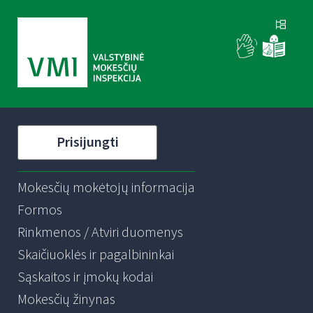
Prisijungti
Mokesčių mokėtojų informacija
Formos
Rinkmenos / Atviri duomenys
Skaičiuoklės ir pagalbininkai
Sąskaitos ir įmokų kodai
Mokesčių žinynas