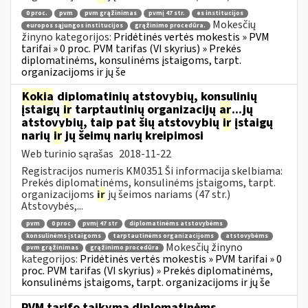
0 proc.
pvm
pvm grąžinimas
pvmį 47 str.
es institucijos
Mokesčių
europos sąjungos institucijos
grąžinimo procedūra.
žinyno kategorijos:
Pridėtinės vertės mokestis » PVM
tarifai » 0 proc. PVM tarifas (VI skyrius) » Prekės
diplomatinėms, konsulinėms įstaigoms, tarpt.
organizacijoms ir jų še
Kokia
diplomatinių atstovybių, konsulinių
įstaigų
ir
tarptautinių organizacijų
ar
...jų
atstovybių, taip pat šių atstovybių
ir
įstaigų
narių
ir
jų šeimų narių kreipimosi
Web turinio sąrašas
2018-11-22
Registracijos numeris KM0351 Ši informacija skelbiama:
Prekės diplomatinėms, konsulinėms įstaigoms, tarpt.
organizacijoms
ir
jų šeimos nariams (47 str.)
Atstovybės,...
pvm
0 proc
pvmį 47 str
diplomatinėms atstovybėms
konsulinėms įstaigoms
tarptautinėms organizacijoms
atstovybėms
Mokesčių žinyno
pvm grąžinimas
grąžinimo procedūra
kategorijos:
Pridėtinės vertės mokestis » PVM tarifai » 0
proc. PVM tarifas (VI skyrius) » Prekės diplomatinėms,
konsulinėms įstaigoms, tarpt. organizacijoms ir jų še
PVM tarifo taikymą diplomatinėms