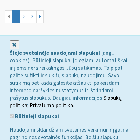
1
2
3
Uždaryti
Šioje svetainėje naudojami slapukai
(angl.
cookies). Būtinieji slapukai įdiegiami automatiškai
ir jiems nėra reikalingas Jūsų sutikimas. Taip pat
galite sutikti ir su kitų slapukų naudojimu. Savo
sutikimą bet kada galėsite atšaukti pakeisdami
interneto naršyklės nustatymus ir ištrindami
įrašytus slapukus. Daugiau informacijos
Slapukų
politika
;
Privatumo politika.
Būtinieji slapukai
Naudojami sklandžiam svetainės veikimui ir įgalina
pagrindines svetainės funkcijas. Be šių slapukų