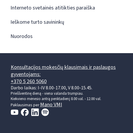
Interneto svetainės atitikties paraiška
Ieškome turto savininkų
Nuorodos
Konsultacijos mokesčių klausimais ir paslaugos
gyventojams:
+370 5 260 5060
Darbo laikas: I-IV 8.00-17.00, V 8.00-15.45.
Prieššventinę dieną - viena valanda trumpiau.
Kiekvieno mėnesio antrą penktadienį 8.00 val. - 12.00 val.
Mano VMI
Paklausimas per