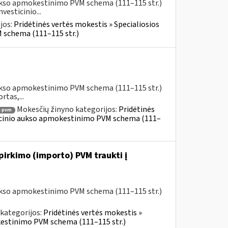
aukso apmokestinimo PVM schema (111–115 str.)
esticinio...
jos:
Pridėtinės vertės mokestis » Specialiosios
 schema (111–115 str.)
aukso apmokestinimo PVM schema (111–115 str.)
rtas,...
Mokesčių žinyno kategorijos:
Pridėtinės
 pvm
ticinio aukso apmokestinimo PVM schema (111–
 pirkimo (importo) PVM traukti į
aukso apmokestinimo PVM schema (111–115 str.)
kategorijos:
Pridėtinės vertės mokestis »
kestinimo PVM schema (111–115 str.)