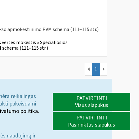
aukso apmokestinimo PVM schema (111–115 str.)
..
 vertės mokestis » Specialiosios
 schema (111–115 str.)
1
 nėra reikalingas
PATVIRTINTI
aukti pakeisdami
Visus slapukus
ivatumo politika.
PATVIRTINTI
Pasirinktus slapukus
nės naudojimą ir