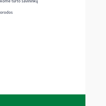
škome turto savininkų
orodos