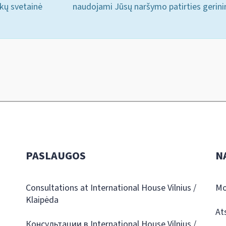
ukų svetainė
naudojami Jūsų naršymo patirties gerini
PASLAUGOS
N
Consultations at International House Vilnius /
Mo
Klaipėda
At
Консультации в International House Vilnius /