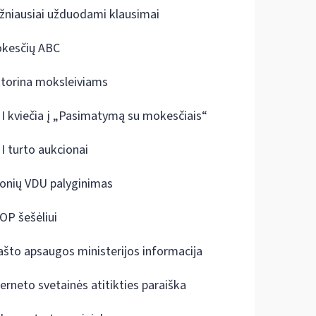
žniausiai užduodami klausimai
kesčių ABC
ktorina moksleiviams
I kviečia į „Pasimatymą su mokesčiais“
I turto aukcionai
onių VDU palyginimas
OP šešėliui
ašto apsaugos ministerijos informacija
terneto svetainės atitikties paraiška