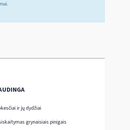
mui.
AUDINGA
kesčiai ir jų dydžiai
siskaitymas grynaisiais pinigais