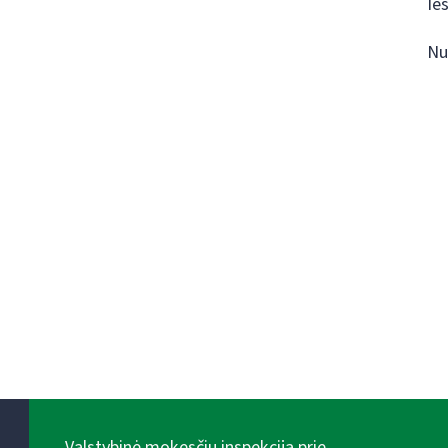
Ie
Nu
Valstybinė mokesčių inspekcija prie