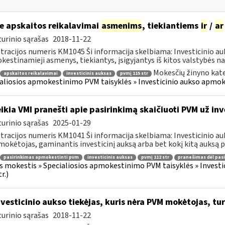
e apskaitos reikalavimai
asmenims
, tiekiantiems
ir
/
ar
urinio sąrašas
2018-11-22
tracijos numeris KM1045 Ši informacija skelbiama: Investicinio 
estinamieji asmenys, tiekiantys, įsigyjantys iš kitos valstybės nar
Mokesčių žinyno kate
apskaitos reikalavimai
investicinis auksas
pvmį 115 str
aliosios apmokestinimo PVM taisyklės » Investicinio aukso apmo
ikia VMI pranešti apie pasirinkimą skaičiuoti PVM už inv
urinio sąrašas
2025-01-29
tracijos numeris KM1041 Ši informacija skelbiama: Investicinio 
okėtojas, gaminantis investicinį auksą arba bet kokį kitą auksą per
pasirinkimas apmokestinti pvm
investicinis auksas
pvmį 112 str
pranešimas dėl pas
s mokestis » Specialiosios apmokestinimo PVM taisyklės » Inves
r.)
vesticinio aukso tiekėjas, kuris nėra PVM mokėtojas, turi
urinio sąrašas
2018-11-22