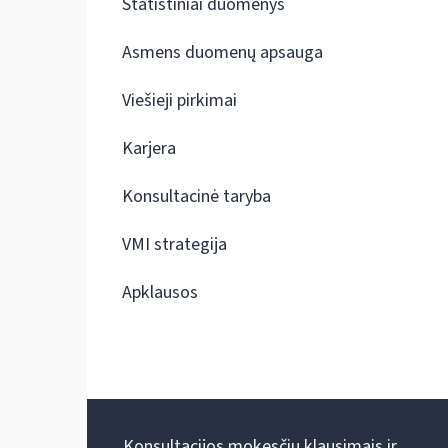
Statistiniai duomenys
Asmens duomenų apsauga
Viešieji pirkimai
Karjera
Konsultacinė taryba
VMI strategija
Apklausos
Konsultacijos mokesčių klausimais ir