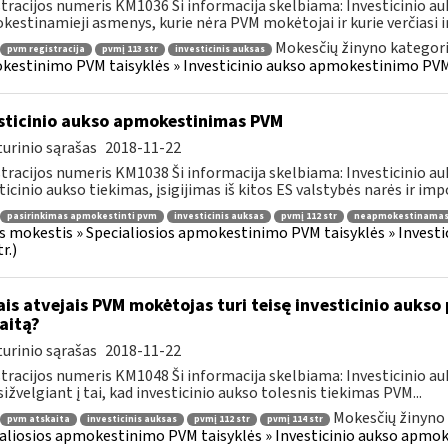
tracijos numeris KM1036 Ši informacija skelbiama: Investicinio 
estinamieji asmenys, kurie nėra PVM mokėtojai ir kurie verčiasi inv
Mokesčių žinyno kategori
pvm registracija
pvmį 113 str
investicinis auksas
estinimo PVM taisyklės » Investicinio aukso apmokestinimo PVM
sticinio aukso apmokestinimas PVM
urinio sąrašas
2018-11-22
tracijos numeris KM1038 Ši informacija skelbiama: Investicinio 
ticinio aukso tiekimas, įsigijimas iš kitos ES valstybės narės ir impo
pasirinkimas apmokestinti pvm
investicinis auksas
pvmį 112 str
neapmokestinamas
s mokestis » Specialiosios apmokestinimo PVM taisyklės » Inves
r.)
ais atvejais PVM mokėtojas turi teisę investicinio aukso
aitą?
urinio sąrašas
2018-11-22
tracijos numeris KM1048 Ši informacija skelbiama: Investicinio 
ižvelgiant į tai, kad investicinio aukso tolesnis tiekimas PVM...
Mokesčių žinyno 
pvm atskaita
investicinis auksas
pvmį 112 str
pvmį 114 str
aliosios apmokestinimo PVM taisyklės » Investicinio aukso apmo