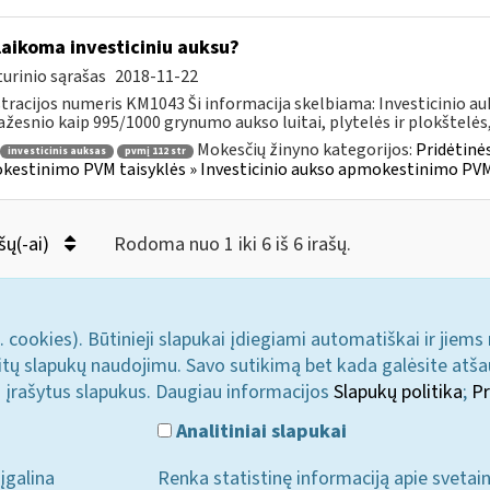
laikoma investiciniu auksu?
urinio sąrašas
2018-11-22
tracijos numeris KM1043 Ši informacija skelbiama: Investicinio 
žesnio kaip 995/1000 grynumo aukso luitai, plytelės ir plokštelės,.
Mokesčių žinyno kategorijos:
Pridėtinės
investicinis auksas
pvmį 112 str
estinimo PVM taisyklės » Investicinio aukso apmokestinimo PVM
šų(-ai)
Rodoma nuo 1 iki 6 iš 6 irašų.
. cookies). Būtinieji slapukai įdiegiami automatiškai ir jiems
u kitų slapukų naudojimu. Savo sutikimą bet kada galėsite atš
i įrašytus slapukus. Daugiau informacijos
Slapukų politika
;
Pr
Analitiniai slapukai
įgalina
Renka statistinę informaciją apie svetai