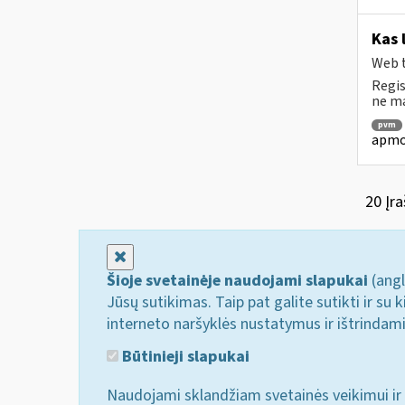
Kas 
Web t
Regis
ne ma
pvm
apmok
20 Įra
Uždaryti
Šioje svetainėje naudojami slapukai
(angl
Jūsų sutikimas. Taip pat galite sutikti ir s
interneto naršyklės nustatymus ir ištrindam
Būtinieji slapukai
Naudojami sklandžiam svetainės veikimui ir 