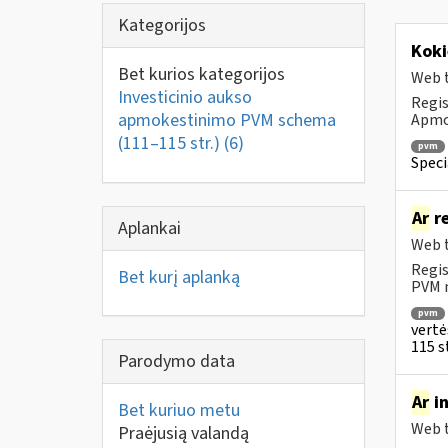
Kategorijos
Koki
Bet kurios kategorijos
Web t
Investicinio aukso
Regis
apmokestinimo PVM schema
Apmok
(111–115 str.)
(6)
pvm
Speci
Ar
re
Aplankai
Web t
Regis
Bet kurį aplanką
PVM m
pvm
vertė
115 st
Parodymo data
Ar
in
Bet kuriuo metu
Web t
Praėjusią valandą