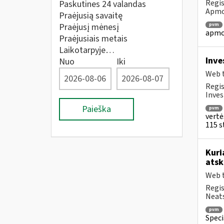
Regis
Paskutines 24 valandas
Apmok
Praėjusią savaitę
Praėjusį mėnesį
pvm
apmok
Praėjusiais metais
Laikotarpyje…
Inve
Nuo
Iki
Web t
Regis
Inves
Paieška
pvm
vertė
115 st
Kuri
atsk
Web t
Regis
Neats
pvm
Speci