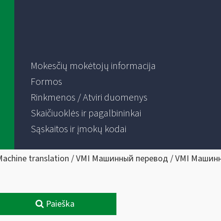
Mokesčių mokėtojų informacija
Formos
Rinkmenos / Atviri duomenys
Skaičiuoklės ir pagalbininkai
Sąskaitos ir įmokų kodai
Machine translation / VMI Машинный перевод / VMI Машин
Paieška