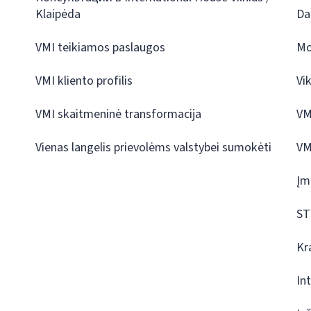
Klaipėda
Da
VMI teikiamos paslaugos
Mo
VMI kliento profilis
Vi
VMI skaitmeninė transformacija
VM
Vienas langelis prievolėms valstybei sumokėti
VM
Įm
ST
Kr
In