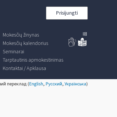
Prisijungti
Mokesčių žinynas
Mokesčių kalendorius
Seminarai
Tarptautinis apmokestinimas
Kontaktai / Apklausa
ний переклад (
English
,
Русский
,
Українська
)