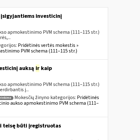
įsigyjantiems investicinį
aukso apmokestinimo PVM schema (111–115 str.)
ės,...
gorijos:
Pridėtinės vertės mokestis »
kestinimo PVM schema (111–115 str.)
esticinį auksą
ir
kaip
aukso apmokestinimo PVM schema (111–115 str.)
dirbantis į...
Mokesčių žinyno kategorijos:
Pridėtinės
irinkimo
ticinio aukso apmokestinimo PVM schema (111–
 teisę būti įregistruotas