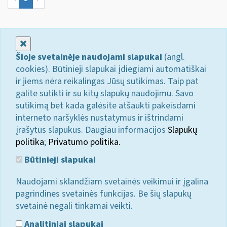
Uždaryti
Šioje svetainėje naudojami slapukai
(angl.
cookies). Būtinieji slapukai įdiegiami automatiškai
ir jiems nėra reikalingas Jūsų sutikimas. Taip pat
galite sutikti ir su kitų slapukų naudojimu. Savo
sutikimą bet kada galėsite atšaukti pakeisdami
interneto naršyklės nustatymus ir ištrindami
įrašytus slapukus. Daugiau informacijos
Slapukų
politika
;
Privatumo politika.
Būtinieji slapukai
Naudojami sklandžiam svetainės veikimui ir įgalina
pagrindines svetainės funkcijas. Be šių slapukų
svetainė negali tinkamai veikti.
Analitiniai slapukai