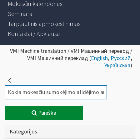
Mokesčių kalendorius
Seminarai
Tarptautinis apmokestinimas
Kontaktai / Apklausa
VMI Machine translation / VMI Машинный перевод /
VMI Машинний переклад (
English
,
Русский
,
Українська
)
Paieška
Kategorijos