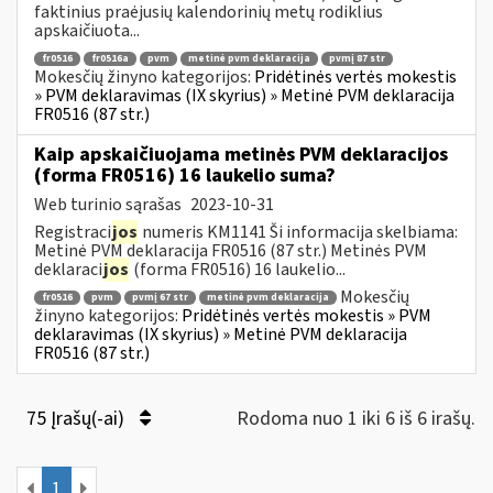
faktinius praėjusių kalendorinių metų rodiklius
apskaičiuota...
fr0516
fr0516a
pvm
metinė pvm deklaracija
pvmį 87 str
Mokesčių žinyno kategorijos:
Pridėtinės vertės mokestis
» PVM deklaravimas (IX skyrius) » Metinė PVM deklaracija
FR0516 (87 str.)
Kaip apskaičiuojama metinės PVM deklaracijos
(forma FR0516) 16 laukelio suma?
Web turinio sąrašas
2023-10-31
Registraci
jos
numeris KM1141 Ši informacija skelbiama:
Metinė PVM deklaracija FR0516 (87 str.) Metinės PVM
deklaraci
jos
(forma FR0516) 16 laukelio...
Mokesčių
fr0516
pvm
pvmį 67 str
metinė pvm deklaracija
žinyno kategorijos:
Pridėtinės vertės mokestis » PVM
deklaravimas (IX skyrius) » Metinė PVM deklaracija
FR0516 (87 str.)
75 Įrašų(-ai)
Rodoma nuo 1 iki 6 iš 6 irašų.
1