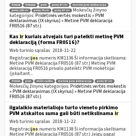
fr0516
fr0516a
pvm
pvmį 67 str
metinė pvm deklaracija
Mokesčių žinyno
pvmį 128 str
pvmį 70 str
pvmį 87 str
kategorijos:
Pridėtinės vertės mokestis » PVM
deklaravimas (IX skyrius) » Metinė PVM deklaracija
FR0516 (87 str.)
Kas
ir
kuriais atvejais turi pateikti metinę PVM
deklaraciją (forma FR0516)?
Web turinio sąrašas
2018-11-22
Registraci
jos
numeris KM1136 Ši informacija skelbiama:
Metinė PVM deklaracija FR0516 (87 str.) Metinę PVM
deklaraciją FR0516 privalo pateikti: PVM mokėtojai
(įskaitant...
fr0516
pvm
mišri veikla
metinė pvm deklaracija
pvmį 87 str
Mokesčių žinyno kategorijos:
Pridėtinės vertės mokestis
» PVM deklaravimas (IX skyrius) » Metinė PVM deklaracija
FR0516 (87 str.)
ilgalaikio materialiojo turto vieneto pirkimo
PVM atskaitos suma gali būti netikslinama
ir
Web turinio sąrašas
2018-11-22
Registraci
jos
numeris KM1138 Ši informacija skelbiama:
Metinė PVM deklaracija FR0516 (87 str.) Jeigu pagal