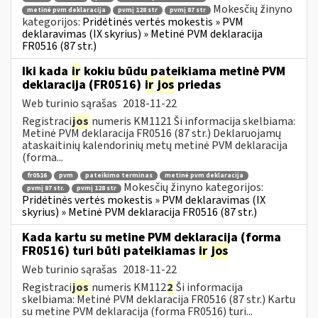
Mokesčių žinyno
metinė pvm deklaracija
pvmį 128 str
pvmį 87 str
kategorijos:
Pridėtinės vertės mokestis » PVM
deklaravimas (IX skyrius) » Metinė PVM deklaracija
FR0516 (87 str.)
Iki kada
ir
kokiu būdu pateikiama metinė PVM
deklaracija (FR0516)
ir
jos
priedas
Web turinio sąrašas
2018-11-22
Registraci
jos
numeris KM1121 Ši informacija skelbiama:
Metinė PVM deklaracija FR0516 (87 str.) Deklaruojamų
ataskaitinių kalendorinių metų metinė PVM deklaracija
(forma...
fr0516
pvm
pateikimo terminas
metinė pvm deklaracija
Mokesčių žinyno kategorijos:
pvmį 87 str.
pvmį 128 str
Pridėtinės vertės mokestis » PVM deklaravimas (IX
skyrius) » Metinė PVM deklaracija FR0516 (87 str.)
Kada kartu su metine PVM deklaracija (forma
FR0516) turi būti pateikiamas
ir
jos
Web turinio sąrašas
2018-11-22
Registraci
jos
numeris KM112
2
Ši informacija
skelbiama: Metinė PVM deklaracija FR0516 (87 str.) Kartu
su metine PVM deklaracija (forma FR0516) turi...