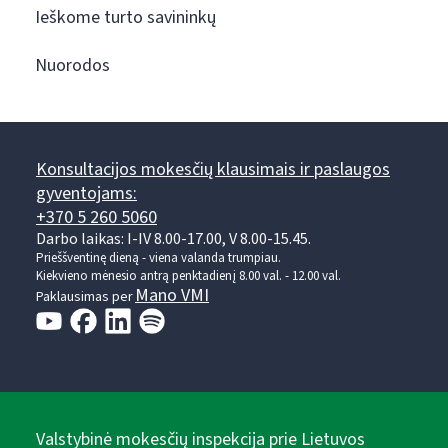
Ieškome turto savininkų
Nuorodos
Konsultacijos mokesčių klausimais ir paslaugos
gyventojams:
+370 5 260 5060
Darbo laikas: I-IV 8.00-17.00, V 8.00-15.45.
Prieššventinę dieną - viena valanda trumpiau.
Kiekvieno mėnesio antrą penktadienį 8.00 val. - 12.00 val.
Mano VMI
Paklausimas per
Valstybinė mokesčių inspekcija prie Lietuvos