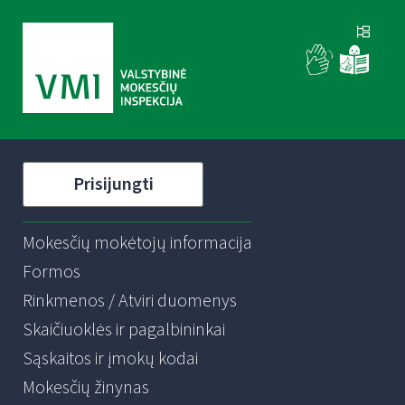
Prisijungti
Mokesčių mokėtojų informacija
Formos
Rinkmenos / Atviri duomenys
Skaičiuoklės ir pagalbininkai
Sąskaitos ir įmokų kodai
Mokesčių žinynas