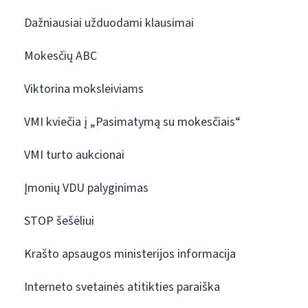
Dažniausiai užduodami klausimai
Mokesčių ABC
Viktorina moksleiviams
VMI kviečia į „Pasimatymą su mokesčiais“
VMI turto aukcionai
Įmonių VDU palyginimas
STOP šešėliui
Krašto apsaugos ministerijos informacija
Interneto svetainės atitikties paraiška