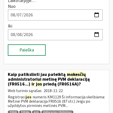
Laikotarpyje…
Nuo
Iki
Paieška
Kaip patikslinti jau pateiktą
mokesčių
administratoriui metinę PVM deklaraciją
(FR0516...)
ir
jos
priedą (FR0516A)?
Web turinio sąrašas
2018-11-22
Registraci
jos
numeris KM1129 Ši informacija skelbiama:
Metinė PVM deklaracija FR0516 (87 str.) Jeigu po
užpildytos pirminės metinės PVM...
fr0516
fr0516a
pvm
deklaracijos tikslinimas