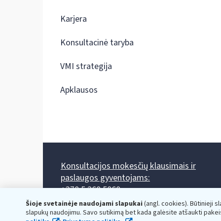
Karjera
Konsultacinė taryba
VMI strategija
Apklausos
Konsultacijos mokesčių klausimais ir
paslaugos gyventojams:
+370 5 260 5060
Darbo laikas: I-IV 8.00-17.00, V 8.00-15.45.
Šioje svetainėje naudojami slapukai
(angl. cookies). Būtinieji s
Prieššventinę dieną - viena valanda trumpiau.
slapukų naudojimu. Savo sutikimą bet kada galėsite atšaukti pakei
Kiekvieno mėnesio antrą penktadienį 8.00 val. - 12.00 val.