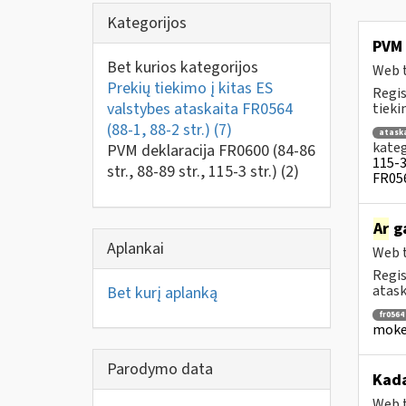
Kategorijos
PVM 
Bet kurios kategorijos
Web t
Prekių tiekimo į kitas ES
Regis
valstybes ataskaita FR0564
tiek
(88-1, 88-2 str.)
(7)
atask
kateg
PVM deklaracija FR0600 (84-86
115-3 
str., 88-89 str., 115-3 str.)
(2)
FR056
Ar
ga
Aplankai
Web t
Regis
ataska
Bet kurį aplanką
fr0564
mokes
Parodymo data
Kad
Web t