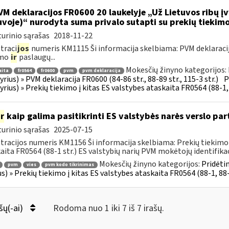
M deklaracijos FR0600 20 laukelyje „Už Lietuvos ribų įv
uvoje)“ nurodyta suma privalo sutapti su prekių tiekim
urinio sąrašas
2018-11-22
traci
jos
numeris KM1115 Ši informacija skelbiama: PVM deklaracija F
imo
ir
paslaugų...
Mokesčių žinyno kategorijos:
aita
fr0564
fr0600
pvm
pvm deklaracija
kyrius) » PVM deklaracija FR0600 (84-86 str., 88-89 str., 115-3 str.)
P
kyrius) » Prekių tiekimo į kitas ES valstybes ataskaita FR0564 (88-1, 
ir
kaip galima pasitikrinti ES valstybės narės verslo pa
urinio sąrašas
2025-07-15
tracijos numeris KM1156 Ši informacija skelbiama: Prekių tiekimo i
aita FR0564 (88-1 str.) ES valstybių narių PVM mokėtojų identifikac
Mokesčių žinyno kategorijos:
Pridėti
pvm
vies
pvm kodo tikrinimas
us) » Prekių tiekimo į kitas ES valstybes ataskaita FR0564 (88-1, 88-
šų(-ai)
Rodoma nuo 1 iki 7 iš 7 irašų.