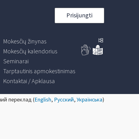
Prisijungti
Mokesčių žinynas
Mokesčių kalendorius
Seminarai
Tarptautinis apmokestinimas
Kontaktai / Apklausa
ний переклад (
English
,
Русский
,
Українська
)