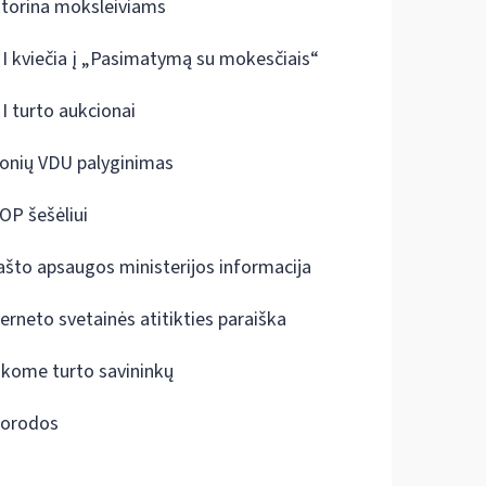
ktorina moksleiviams
I kviečia į „Pasimatymą su mokesčiais“
I turto aukcionai
onių VDU palyginimas
OP šešėliui
ašto apsaugos ministerijos informacija
terneto svetainės atitikties paraiška
škome turto savininkų
orodos