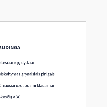
AUDINGA
kesčiai ir jų dydžiai
siskaitymas grynaisiais pinigais
žniausiai užduodami klausimai
kesčių ABC