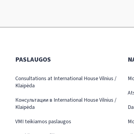
PASLAUGOS
N
Consultations at International House Vilnius /
Mo
Klaipėda
At
Консультации в International House Vilnius /
Klaipėda
Da
VMI teikiamos paslaugos
Mo