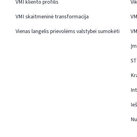
VMI kliento profilis
Vi
VMI skaitmeninė transformacija
VM
Vienas langelis prievolėms valstybei sumokėti
VM
Įm
ST
Kr
In
Ie
Nu