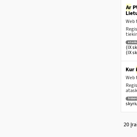
Ar
PV
Liet
Web t
Regis
tiek
atask
(IX s
(IX s
Kur
Web t
Regis
atask
fr0564
skyri
20 Įra