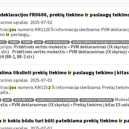
deklaracijos FR0600, prekių tiekimo
ir
paslaugų teikimo 
urinio sąrašas
2025-07-02
traci
jos
numeris KM1120 Ši informacija skelbiama: PVM deklaracija F
imo
ir
paslaugų...
aita
fr0564
fr0600
pvm
pvm deklaracija
prekių tiekimo ir paslaugų teikimo į kita
orijos:
Pridėtinės vertės mokestis » PVM deklaravimas (IX skyrius) »
str.)
Pridėtinės vertės mokestis » PVM deklaravimas (IX skyrius) »
4 (88-1, 88-2 str.)
lima tikslinti prekių tiekimo
ir
paslaugų teikimo į kitas
urinio sąrašas
2025-07-02
traci
jos
numeris KM115
2
Ši informacija skelbiama: Prekių tieki
ita...
Mokesč
pvm
pvmį 88-1 str
prekių tiekimo į es ataskaita
ataskaitos tikslinimas
tis » PVM deklaravimas (IX skyrius) » Prekių tiekimo į kitas ES vals
a
ir
kokiu būdu turi būti pateikiama prekių tiekimo
ir
pa
urinio sąrašas
2025-07-02