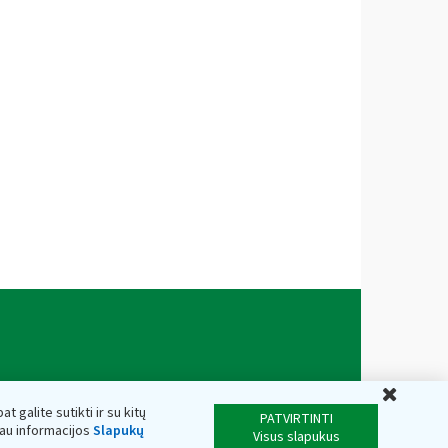
Uždar
t galite sutikti ir su kitų
PATVIRTINTI
iau informacijos
Slapukų
Visus slapukus