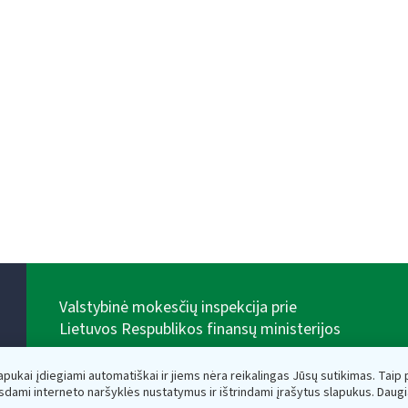
Valstybinė mokesčių inspekcija prie
Lietuvos Respublikos finansų ministerijos
Biudžetinė įstaiga. Juridinio asmens kodas — 188659752,
adresas: Vasario 16-osios g. 14, 01107 Vilnius, Lietuva,
lapukai įdiegiami automatiškai ir jiems nėra reikalingas Jūsų sutikimas. Taip pa
el.paštas:
vmi@vmi.lt
, E. pristatymo dėžutės adresas
sdami interneto naršyklės nustatymus ir ištrindami įrašytus slapukus. Daug
188659752