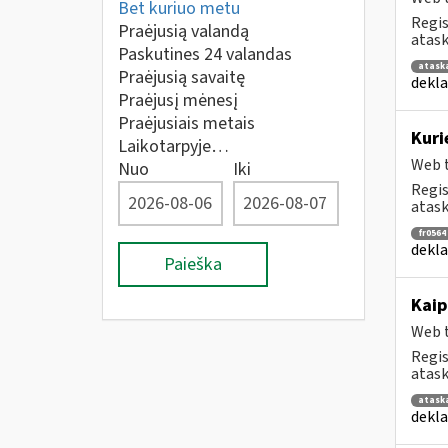
Bet kuriuo metu
Regis
Praėjusią valandą
atask
Paskutines 24 valandas
atask
Praėjusią savaitę
dekla
Praėjusį mėnesį
Praėjusiais metais
Kuri
Laikotarpyje…
Web t
Nuo
Iki
Regis
atask
fr0564
dekla
Paieška
Kaip
Web t
Regis
atask
atask
dekla