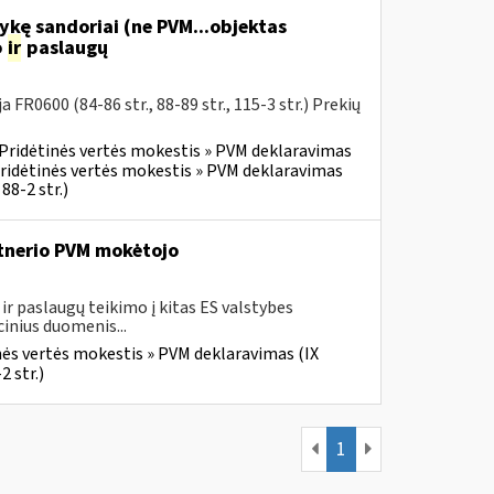
ykę sandoriai (ne PVM...objektas
o
ir
paslaugų
R0600 (84-86 str., 88-89 str., 115-3 str.) Prekių
Pridėtinės vertės mokestis » PVM deklaravimas
ridėtinės vertės mokestis » PVM deklaravimas
88-2 str.)
rtnerio PVM mokėtojo
r paslaugų teikimo į kitas ES valstybes
inius duomenis...
nės vertės mokestis » PVM deklaravimas (IX
2 str.)
1