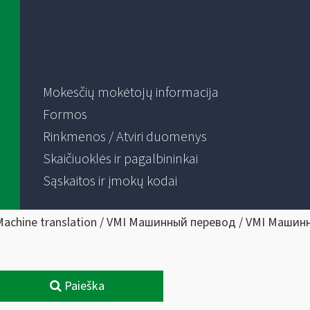
Mokesčių mokėtojų informacija
Formos
Rinkmenos / Atviri duomenys
Skaičiuoklės ir pagalbininkai
Sąskaitos ir įmokų kodai
Machine translation / VMI Машинный перевод / VMI Машин
Paieška