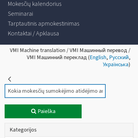
Mokesčių kalendorius
Seminarai
Tarptautinis apmokestinimas
Kontaktai / Apklausa
VMI Machine translation / VMI Машинный перевод /
VMI Машинний переклад (
English
,
Русский
,
Українська
)
Paieška
Kategorijos