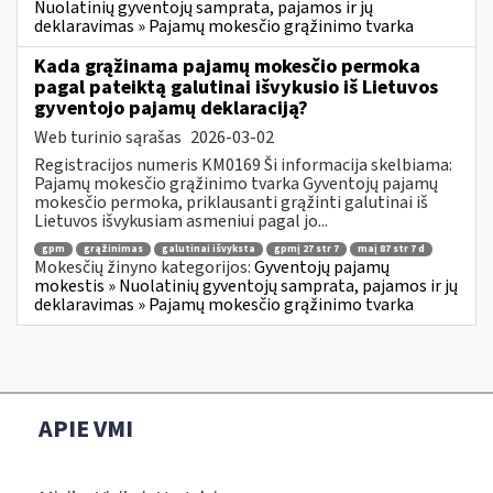
Nuolatinių gyventojų samprata, pajamos ir jų
deklaravimas » Pajamų mokesčio grąžinimo tvarka
Kada grąžinama pajamų mokesčio permoka
pagal pateiktą galutinai išvykusio iš Lietuvos
gyventojo pajamų deklaraciją?
Web turinio sąrašas
2026-03-02
Registracijos numeris KM0169 Ši informacija skelbiama:
Pajamų mokesčio grąžinimo tvarka Gyventojų pajamų
mokesčio permoka, priklausanti grąžinti galutinai iš
Lietuvos išvykusiam asmeniui pagal jo...
gpm
grąžinimas
galutinai išvyksta
gpmį 27 str 7
maį 87 str 7 d
Mokesčių žinyno kategorijos:
Gyventojų pajamų
mokestis » Nuolatinių gyventojų samprata, pajamos ir jų
deklaravimas » Pajamų mokesčio grąžinimo tvarka
APIE VMI