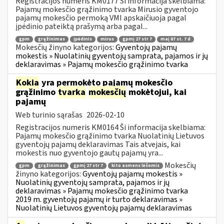
Registracijos numeris KM0177 Ši informacija skelbiama:
Pajamų mokesčio grąžinimo tvarka Mirusio gyventojo
pajamų mokesčio permoką VMI apskaičiuoja pagal
įpėdinio pateiktą prašymą arba pagal...
gpm
grąžinimas
įpėdinis
mirus
gpmį 27 str 7
maį 87 st. 7 d
Mokesčių žinyno kategorijos:
Gyventojų pajamų
mokestis » Nuolatinių gyventojų samprata, pajamos ir jų
deklaravimas » Pajamų mokesčio grąžinimo tvarka
Kokia
yra permokėto pajamų mokesčio
grąžinimo
tvarka
mokesčių
mokėtojui, kai
pajamų
Web turinio sąrašas
2026-02-10
Registracijos numeris KM0164 Ši informacija skelbiama:
Pajamų mokesčio grąžinimo tvarka Nuolatinių Lietuvos
gyventojų pajamų deklaravimas Tais atvejais, kai
mokestis nuo gyventojo gautų pajamų yra...
Mokesčių
gpm
grąžinimas
gpmį 27 str 7
kito asmens lėšomis
žinyno kategorijos:
Gyventojų pajamų mokestis »
Nuolatinių gyventojų samprata, pajamos ir jų
deklaravimas » Pajamų mokesčio grąžinimo tvarka
2019 m. gyventojų pajamų ir turto deklaravimas »
Nuolatinių Lietuvos gyventojų pajamų deklaravimas