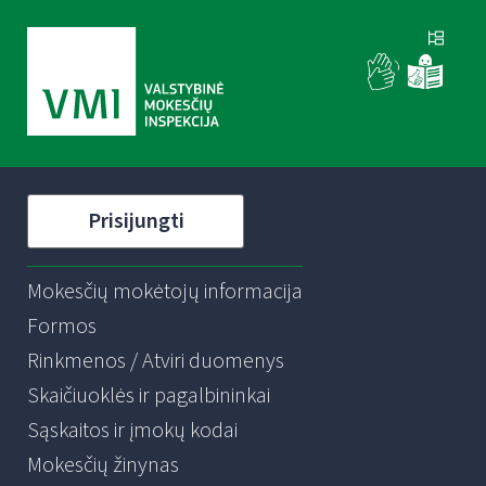
Prisijungti
Mokesčių mokėtojų informacija
Formos
Rinkmenos / Atviri duomenys
Skaičiuoklės ir pagalbininkai
Sąskaitos ir įmokų kodai
Mokesčių žinynas