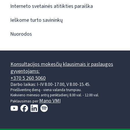
Interneto svetainės atitikties paraiška
Ieškome turto savininkų
Nuorodos
Konsultacijos mokesčių klausimais ir paslaugos
gyventojams:
+370 5 260 5060
Darbo laikas: I-IV 8.00-17.00, V 8.00-15.45.
Prieššventinę dieną - viena valanda trumpiau.
Kiekvieno mėnesio antrą penktadienį 8.00 val. - 12.00 val.
Mano VMI
Paklausimas per