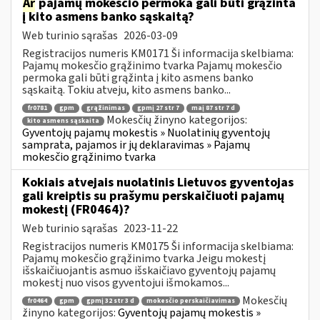
Ar
pajamų mokesčio permoka gali būti grąžinta
į kito asmens banko sąskaitą?
Web turinio sąrašas
2026-03-09
Registracijos numeris KM0171 Ši informacija skelbiama:
Pajamų mokesčio grąžinimo tvarka Pajamų mokesčio
permoka gali būti grąžinta į kito asmens banko
sąskaitą. Tokiu atveju, kito asmens banko...
fr0781
gpm
grąžinimas
gpmį 27 str 7
maį 87 str 7 d
Mokesčių žinyno kategorijos:
kito asmens sąskaita
Gyventojų pajamų mokestis » Nuolatinių gyventojų
samprata, pajamos ir jų deklaravimas » Pajamų
mokesčio grąžinimo tvarka
Kokiais atvejais nuolatinis Lietuvos gyventojas
gali kreiptis su prašymu perskaičiuoti pajamų
mokestį (FR0464)?
Web turinio sąrašas
2023-11-22
Registracijos numeris KM0175 Ši informacija skelbiama:
Pajamų mokesčio grąžinimo tvarka Jeigu mokestį
išskaičiuojantis asmuo išskaičiavo gyventojų pajamų
mokestį nuo visos gyventojui išmokamos...
Mokesčių
fr0464
gpm
gpmį 32 str 3 d
mokesčio perskaičiavimas
žinyno kategorijos:
Gyventojų pajamų mokestis »