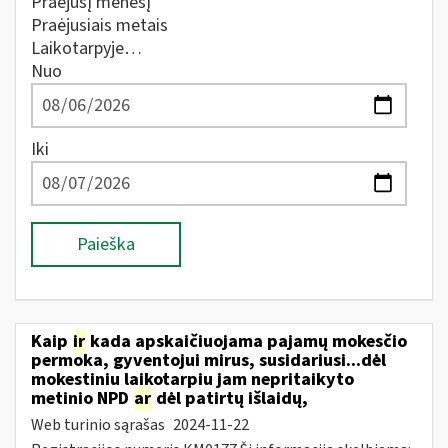
Praėjusį mėnesį
Praėjusiais metais
Laikotarpyje…
Nuo
Iki
Paieška
Kaip
ir
kada apskaičiuojama pajamų mokesčio
permoka, gyventojui mirus, susidariusi...dėl
mokestiniu laikotarpiu jam nepritaikyto
metinio NPD
ar
dėl patirtų išlaidų,
Web turinio sąrašas
2024-11-22