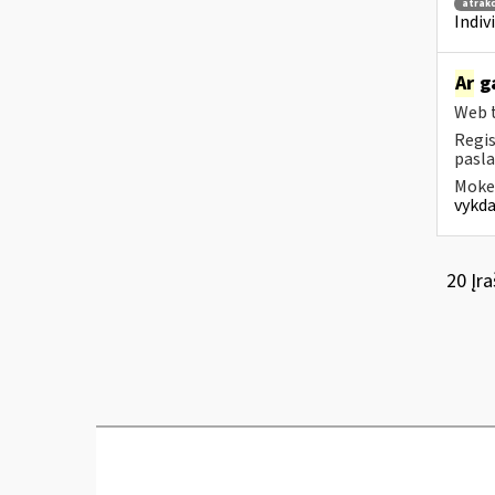
atrakc
Indiv
Ar
ga
Web t
Regis
pasla
Mokes
vykda
20 Įra