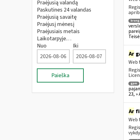
Praėjusią valandą
Regis
Paskutines 24 valandas
aprib
Praėjusią savaitę
brang
Praėjusį mėnesį
versl
Praėjusiais metais
parei
Teisė
Laikotarpyje…
Nuo
Iki
Ar
ga
Web t
Regis
Paieška
Licen
gpm
pajam
23, »
Ar
fi
Web t
Regis
vykdy