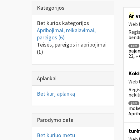
Kategorijos
Ar
v
Bet kurios kategorijos
Web t
Apribojimai, reikalavimai,
Regis
pareigos
(6)
bendr
Teisės, pareigos ir apribojimai
gpm
pajam
(1)
23, »
Koki
Aplankai
Web t
Regis
Bet kurį aplanką
nekil
gpm
mokes
Aprib
Parodymo data
turė
Bet kuriuo metu
Web t