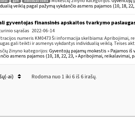
Mokesčių žinyno kategorijos:
Gyventojų p
ionai
gpm
individuali veikla
idualią veiklą pagal pažymą vykdančio asmens pajamos (10, 18, 22, 
li gyventojas finansinės apskaitos tvarkymo paslaugas 
urinio sąrašas
2022-06-14
tracijos numeris KM0473 Ši informacija skelbiama: Apribojimai, re
ugas gali teikti ir asmenys vykdantys individualią veiklą. Teises akt
čių žinyno kategorijos:
Gyventojų pajamų mokestis » Pajamos iš ve
nčio asmens pajamos (10, 18, 22, 23, » Apribojimai, reikalavimai, 
šų(-ai)
Rodoma nuo 1 iki 6 iš 6 irašų.