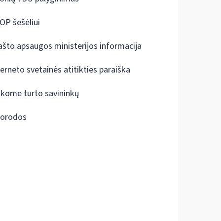
OP šešėliui
ašto apsaugos ministerijos informacija
terneto svetainės atitikties paraiška
škome turto savininkų
orodos