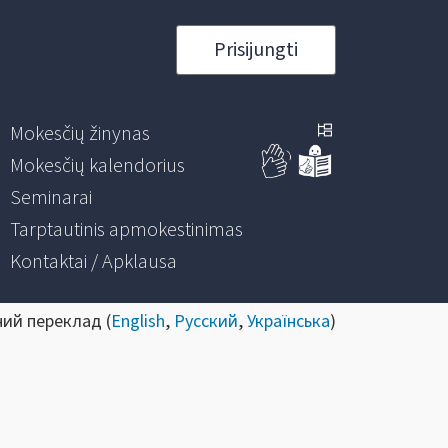
Prisijungti
Mokesčių žinynas
Mokesčių kalendorius
Seminarai
Tarptautinis apmokestinimas
Kontaktai / Apklausa
ний переклад (
English
,
Русский
,
Українська
)