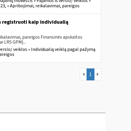
ajamų mokestis » Pajamos iš verslo/ veiklos »
23, » Apribojimai, reikalavimai, pareigos
registruoti kaip individualią
ikalavimai, pareigos Finansinės apskaitos
ai LRS GPMĮ...
rslo/ veiklos » Individualią veiklą pagal pažymą
pareigos
1