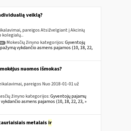
ndividualią veiklą?
kalavimai, pareigos Atsižvelgiant į Akcinių
kolegialų...
Mokesčių žinyno kategorijos:
Gyventojų
rys
al pažymą vykdančio asmens pajamos (10, 18, 22,
 išmokėjus nuomos išmokas?
eikalavimai, pareigos Nuo 2018-01-01 už
esčių žinyno kategorijos:
Gyventojų pajamų
 vykdančio asmens pajamos (10, 18, 22, 23, »
tauriaisiais metalais
ir