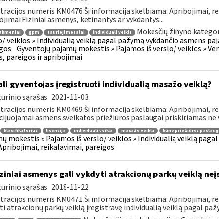
tracijos numeris KM0476 Ši informacija skelbiama: Apribojimai, re
ojimai Fiziniai asmenys, ketinantys ar vykdantys...
Mokesčių žinyno kategor
akmeniai
gpm
taurieji metalai
individuali veikla
o/ veiklos » Individualią veiklą pagal pažymą vykdančio asmens paja
gos
Gyventojų pajamų mokestis » Pajamos iš verslo/ veiklos » Versl
s, pareigos ir apribojimai
li gyventojas įregistruoti individualią masažo veiklą?
urinio sąrašas
2021-11-03
tracijos numeris KM0469 Ši informacija skelbiama: Apribojimai, re
cijuojamai asmens sveikatos priežiūros paslaugai priskiriamas ne vi
klasifikatorius
licencija
individuali veikla
masažo veikla
kūno priežiūros paslaug
ų mokestis » Pajamos iš verslo/ veiklos » Individualią veiklą pag
 Apribojimai, reikalavimai, pareigos
ziniai asmenys gali vykdyti atrakcionų parkų veiklą neį
urinio sąrašas
2018-11-22
tracijos numeris KM0471 Ši informacija skelbiama: Apribojimai, rei
ti atrakcionų parkų veiklą įregistravę individualią veiklą pagal pažy