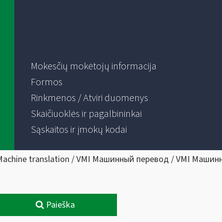
Mokesčių mokėtojų informacija
Formos
Rinkmenos / Atviri duomenys
Skaičiuoklės ir pagalbininkai
Sąskaitos ir įmokų kodai
Machine translation / VMI Машинный перевод / VMI Машин
Paieška