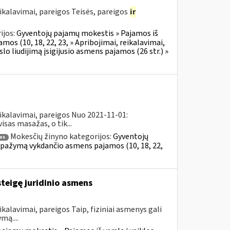
ikalavimai, pareigos Teisės, pareigos
ir
ijos:
Gyventojų pajamų mokestis » Pajamos iš
mos (10, 18, 22, 23, » Apribojimai, reikalavimai,
o liudijimą įsigijusio asmens pajamos (26 str.) »
ikalavimai, pareigos Nuo 2021-11-01:
sas masažas, o tik...
Mokesčių žinyno kategorijos:
Gyventojų
os
al pažymą vykdančio asmens pajamos (10, 18, 22,
steigę juridinio asmens
kalavimai, pareigos Taip, fiziniai asmenys gali
mą....