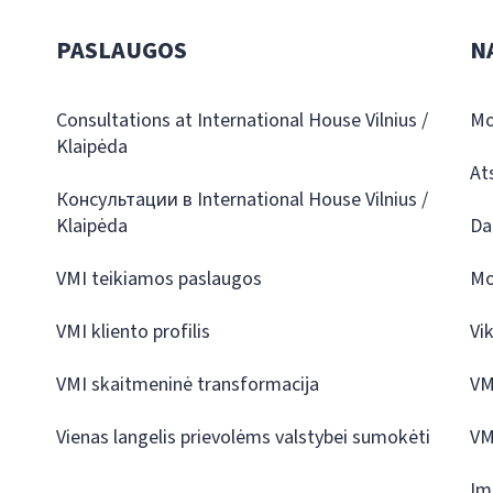
PASLAUGOS
N
Consultations at International House Vilnius /
Mo
Klaipėda
At
Консультации в International House Vilnius /
Klaipėda
Da
VMI teikiamos paslaugos
Mo
VMI kliento profilis
Vi
VMI skaitmeninė transformacija
VM
Vienas langelis prievolėms valstybei sumokėti
VM
Įm