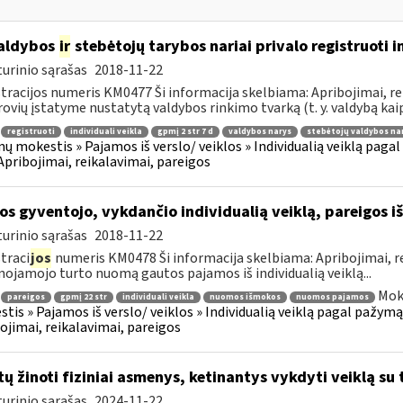
aldybos
ir
stebėtojų tarybos nariai privalo registruoti i
urinio sąrašas
2018-11-22
tracijos numeris KM0477 Ši informacija skelbiama: Apribojimai, rei
ovių įstatyme nustatytą valdybos rinkimo tvarką (t. y. valdybą kaip 
registruoti
individuali veikla
gpmį 2 str 7 d
valdybos narys
stebėtojų valdybos na
ų mokestis » Pajamos iš verslo/ veiklos » Individualią veiklą pag
 Apribojimai, reikalavimai, pareigos
os gyventojo, vykdančio individualią veiklą, pareigos
urinio sąrašas
2018-11-22
traci
jos
numeris KM0478 Ši informacija skelbiama: Apribojimai, r
nojamojo turto nuomą gautos pajamos iš individualią veiklą...
Mok
pareigos
gpmį 22 str
individuali veikla
nuomos išmokos
nuomos pajamos
tis » Pajamos iš verslo/ veiklos » Individualią veiklą pagal pažymą
ojimai, reikalavimai, pareigos
tų žinoti fiziniai asmenys, ketinantys vykdyti veiklą su 
urinio sąrašas
2024-11-22