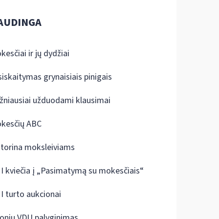
AUDINGA
kesčiai ir jų dydžiai
siskaitymas grynaisiais pinigais
žniausiai užduodami klausimai
kesčių ABC
ktorina moksleiviams
I kviečia į „Pasimatymą su mokesčiais“
I turto aukcionai
onių VDU palyginimas