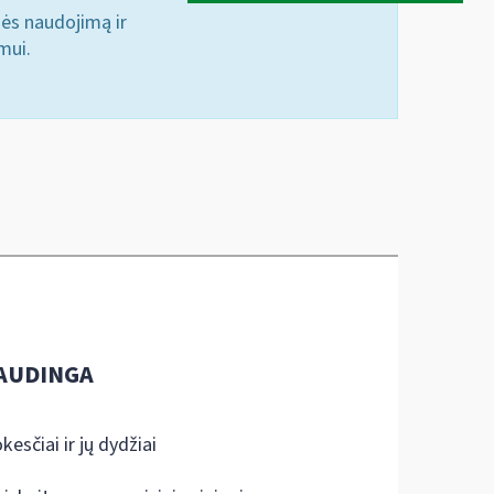
nės naudojimą ir
mui.
AUDINGA
kesčiai ir jų dydžiai