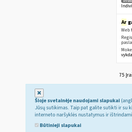
atrakc
Indiv
Ar
ga
Web t
Regis
pasla
Mokes
vykda
75 Įra
Uždaryti
Šioje svetainėje naudojami slapukai
(angl
Jūsų sutikimas. Taip pat galite sutikti ir s
interneto naršyklės nustatymus ir ištrindam
Būtinieji slapukai