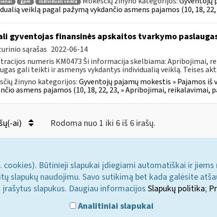
Mokesčių žinyno kategorijos:
Gyventojų p
ionai
gpm
individuali veikla
idualią veiklą pagal pažymą vykdančio asmens pajamos (10, 18, 22, 
li gyventojas finansinės apskaitos tvarkymo paslaugas 
urinio sąrašas
2022-06-14
tracijos numeris KM0473 Ši informacija skelbiama: Apribojimai, re
ugas gali teikti ir asmenys vykdantys individualią veiklą. Teises akt
čių žinyno kategorijos:
Gyventojų pajamų mokestis » Pajamos iš ve
nčio asmens pajamos (10, 18, 22, 23, » Apribojimai, reikalavimai, 
šų(-ai)
Rodoma nuo 1 iki 6 iš 6 irašų.
. cookies). Būtinieji slapukai įdiegiami automatiškai ir jiems
u kitų slapukų naudojimu. Savo sutikimą bet kada galėsite atš
i įrašytus slapukus. Daugiau informacijos
Slapukų politika
;
Pr
Analitiniai slapukai