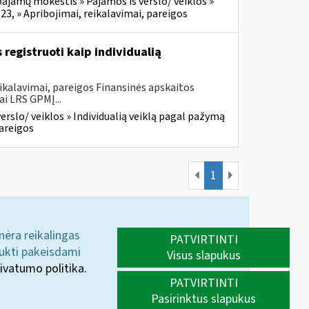
ajamų mokestis » Pajamos iš verslo/ veiklos »
23, » Apribojimai, reikalavimai, pareigos
registruoti kaip individualią
ikalavimai, pareigos Finansinės apskaitos
ai LRS GPMĮ...
rslo/ veiklos » Individualią veiklą pagal pažymą
pareigos
1
 nėra reikalingas
PATVIRTINTI
aukti pakeisdami
Visus slapukus
ivatumo politika.
PATVIRTINTI
Pasirinktus slapukus