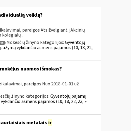
ndividualią veiklą?
kalavimai, pareigos Atsižvelgiant į Akcinių
kolegialų...
Mokesčių žinyno kategorijos:
Gyventojų
rys
al pažymą vykdančio asmens pajamos (10, 18, 22,
 išmokėjus nuomos išmokas?
eikalavimai, pareigos Nuo 2018-01-01 už
esčių žinyno kategorijos:
Gyventojų pajamų
 vykdančio asmens pajamos (10, 18, 22, 23, »
tauriaisiais metalais
ir