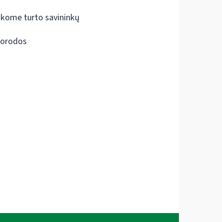
škome turto savininkų
orodos