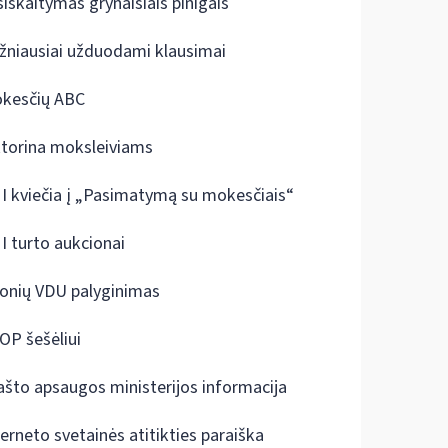
siskaitymas grynaisiais pinigais
žniausiai užduodami klausimai
kesčių ABC
ktorina moksleiviams
I kviečia į „Pasimatymą su mokesčiais“
I turto aukcionai
onių VDU palyginimas
OP šešėliui
ašto apsaugos ministerijos informacija
terneto svetainės atitikties paraiška