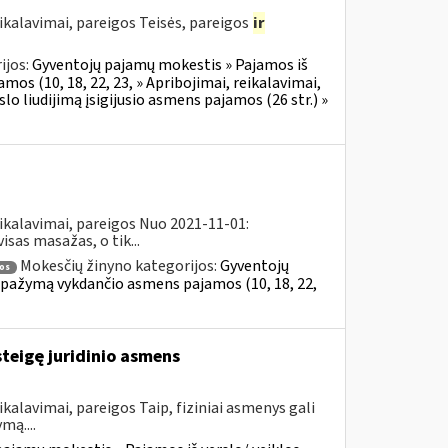
ikalavimai, pareigos Teisės, pareigos
ir
ijos:
Gyventojų pajamų mokestis » Pajamos iš
mos (10, 18, 22, 23, » Apribojimai, reikalavimai,
o liudijimą įsigijusio asmens pajamos (26 str.) »
ikalavimai, pareigos Nuo 2021-11-01:
sas masažas, o tik...
Mokesčių žinyno kategorijos:
Gyventojų
os
al pažymą vykdančio asmens pajamos (10, 18, 22,
steigę juridinio asmens
kalavimai, pareigos Taip, fiziniai asmenys gali
mą....