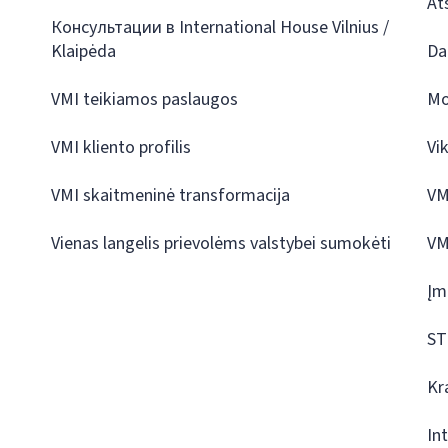
At
Консультации в International House Vilnius /
Klaipėda
Da
VMI teikiamos paslaugos
Mo
VMI kliento profilis
Vi
VMI skaitmeninė transformacija
VM
Vienas langelis prievolėms valstybei sumokėti
VM
Įm
ST
Kr
In