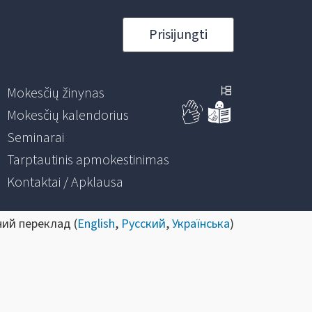
Prisijungti
Mokesčių žinynas
Mokesčių kalendorius
Seminarai
Tarptautinis apmokestinimas
Kontaktai / Apklausa
ний переклад (
English
,
Русский
,
Українська
)