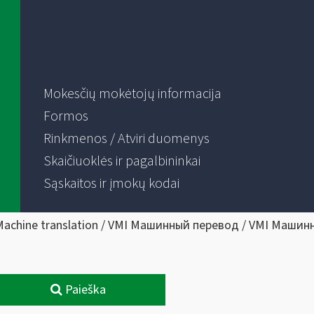
Mokesčių mokėtojų informacija
Formos
Rinkmenos / Atviri duomenys
Skaičiuoklės ir pagalbininkai
Sąskaitos ir įmokų kodai
Machine translation / VMI Машинный перевод / VMI Машин
Paieška