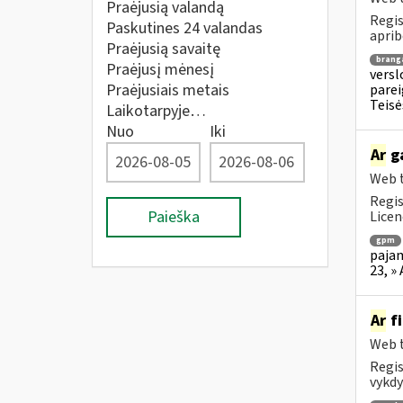
Praėjusią valandą
Regis
Paskutines 24 valandas
aprib
Praėjusią savaitę
brang
Praėjusį mėnesį
versl
Praėjusiais metais
parei
Teisė
Laikotarpyje…
Nuo
Iki
Ar
ga
Web t
Regis
Paieška
Licen
gpm
pajam
23, »
Ar
fi
Web t
Regis
vykdy