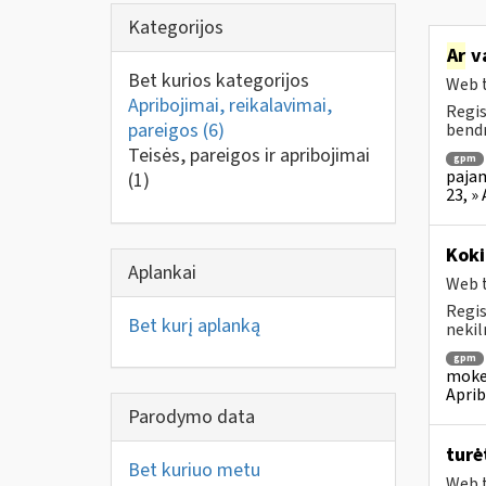
Kategorijos
Ar
v
Bet kurios kategorijos
Web t
Apribojimai, reikalavimai,
Regis
pareigos
(6)
bendr
Teisės, pareigos ir apribojimai
gpm
pajam
(1)
23, »
Koki
Aplankai
Web t
Regis
Bet kurį aplanką
nekil
gpm
mokes
Aprib
Parodymo data
turė
Bet kuriuo metu
Web t