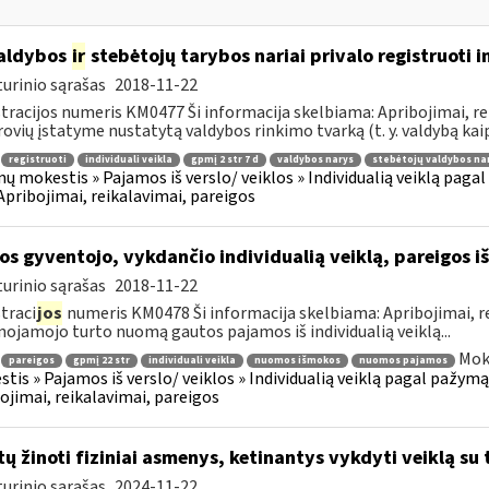
aldybos
ir
stebėtojų tarybos nariai privalo registruoti i
urinio sąrašas
2018-11-22
tracijos numeris KM0477 Ši informacija skelbiama: Apribojimai, rei
ovių įstatyme nustatytą valdybos rinkimo tvarką (t. y. valdybą kaip 
registruoti
individuali veikla
gpmį 2 str 7 d
valdybos narys
stebėtojų valdybos na
ų mokestis » Pajamos iš verslo/ veiklos » Individualią veiklą pag
 Apribojimai, reikalavimai, pareigos
os gyventojo, vykdančio individualią veiklą, pareigos
urinio sąrašas
2018-11-22
traci
jos
numeris KM0478 Ši informacija skelbiama: Apribojimai, r
nojamojo turto nuomą gautos pajamos iš individualią veiklą...
Mok
pareigos
gpmį 22 str
individuali veikla
nuomos išmokos
nuomos pajamos
tis » Pajamos iš verslo/ veiklos » Individualią veiklą pagal pažymą
ojimai, reikalavimai, pareigos
tų žinoti fiziniai asmenys, ketinantys vykdyti veiklą su 
urinio sąrašas
2024-11-22