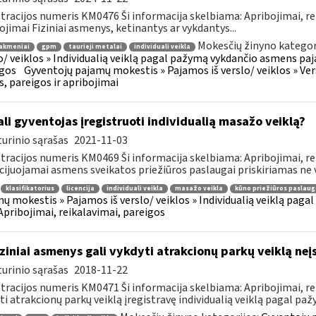
tracijos numeris KM0476 Ši informacija skelbiama: Apribojimai, re
ojimai Fiziniai asmenys, ketinantys ar vykdantys...
Mokesčių žinyno kategor
akmeniai
gpm
taurieji metalai
individuali veikla
o/ veiklos » Individualią veiklą pagal pažymą vykdančio asmens paja
gos
Gyventojų pajamų mokestis » Pajamos iš verslo/ veiklos » Versl
s, pareigos ir apribojimai
li gyventojas įregistruoti individualią masažo veiklą?
urinio sąrašas
2021-11-03
tracijos numeris KM0469 Ši informacija skelbiama: Apribojimai, re
cijuojamai asmens sveikatos priežiūros paslaugai priskiriamas ne vi
klasifikatorius
licencija
individuali veikla
masažo veikla
kūno priežiūros paslaug
ų mokestis » Pajamos iš verslo/ veiklos » Individualią veiklą pag
 Apribojimai, reikalavimai, pareigos
ziniai asmenys gali vykdyti atrakcionų parkų veiklą neį
urinio sąrašas
2018-11-22
tracijos numeris KM0471 Ši informacija skelbiama: Apribojimai, rei
ti atrakcionų parkų veiklą įregistravę individualią veiklą pagal pažy