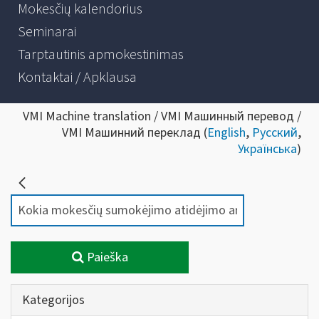
Mokesčių kalendorius
Seminarai
Tarptautinis apmokestinimas
Kontaktai / Apklausa
VMI Machine translation / VMI Машинный перевод /
VMI Машинний переклад (
English
,
Русский
,
Українська
)
Paieška
Kategorijos