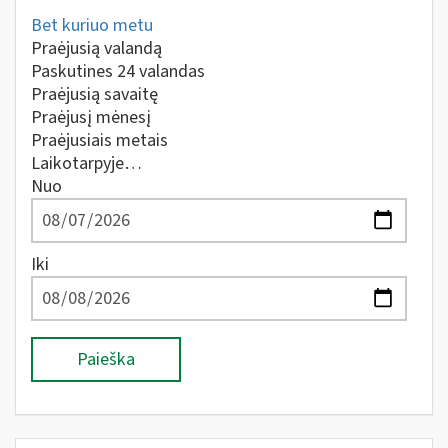
Bet kuriuo metu
Praėjusią valandą
Paskutines 24 valandas
Praėjusią savaitę
Praėjusį mėnesį
Praėjusiais metais
Laikotarpyje…
Nuo
Iki
Paieška