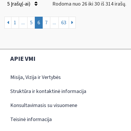
5 Įrašų(-ai)
Rodoma nuo 26 iki 30 iš 314 irašų.
1
...
5
6
7
...
63
APIE VMI
Misija, Vizija ir Vertybės
Struktūra ir kontaktinė informacija
Konsultavimasis su visuomene
Teisinė informacija