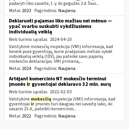
padaryti liko savaitė, t. y. iki gegužės 2 d. Šiuo...
Metai:
2023
Pagrindinis:
Naujiena
Deklaruoti pajamas liko mažiau nei mėnuo —
ypač svarbu suskubti vykdžiusiems
individualią veiklą
Web turinio sąrašas
2024-04-10
Valstybinė mokesčių inspekcija (VMI) informuoja, kad
beveik pusė gyventojų, kurie praėjusiais metais vykdė
individualią veiklą (IDV), jau pateikė savo pajamų
mokesčio deklaracijas. VMI primena,...
Metai:
2024
Pagrindinis:
Naujiena
Artėjant komercinio NT mokesčio terminui
įmonės
ir
gyventojai deklaravo 32 mln. eurų
Web turinio sąrašas
2022-02-03
Valstybinė
mokesčių
inspekcija (VMI) informuoja, kad
gyventojai
ir
įmonės turi daugiau nei savaitę lako, iki
vasario 15 d., pateikti komercinio...
Metai:
2022
Pagrindinis:
Naujiena