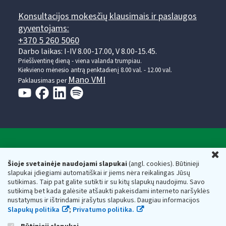
Konsultacijos mokesčių klausimais ir paslaugos
gyventojams:
+370 5 260 5060
Darbo laikas: I-IV 8.00-17.00, V 8.00-15.45.
Prieššventinę dieną - viena valanda trumpiau.
Kiekvieno mėnesio antrą penktadienį 8.00 val. - 12.00 val.
Mano VMI
Paklausimas per
Valstybinė mokesčių inspekcija prie Lietuvos
U
Respublikos finansų ministerijos
Šioje svetainėje naudojami slapukai
(angl. cookies). Būtinieji
slapukai įdiegiami automatiškai ir jiems nėra reikalingas Jūsų
Biudžetinė įstaiga. Juridinio asmens kodas — 188659752,
sutikimas. Taip pat galite sutikti ir su kitų slapukų naudojimu. Savo
adresas: Vasario 16-osios g. 14, 01107 Vilnius, Lietuva, el.paštas:
sutikimą bet kada galėsite atšaukti pakeisdami interneto naršyklės
vmi@vmi.lt
, E. pristatymo dėžutės adresas 188659752
nustatymus ir ištrindami įrašytus slapukus. Daugiau informacijos
Duomenys apie Valstybinę mokesčių inspekciją prie Lietuvos
Slapukų politika
;
Privatumo politika.
Respublikos finansų ministerijos kaupiami ir saugomi Juridinių
asmenų registre