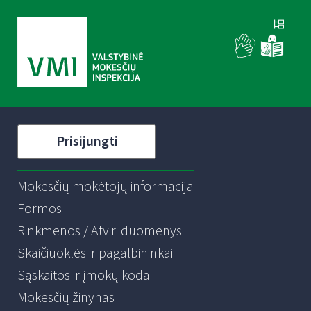
Prisijungti
Mokesčių mokėtojų informacija
Formos
Rinkmenos / Atviri duomenys
Skaičiuoklės ir pagalbininkai
Sąskaitos ir įmokų kodai
Mokesčių žinynas