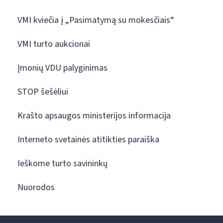
VMI kviečia į „Pasimatymą su mokesčiais“
VMI turto aukcionai
Įmonių VDU palyginimas
STOP šešėliui
Krašto apsaugos ministerijos informacija
Interneto svetainės atitikties paraiška
Ieškome turto savininkų
Nuorodos