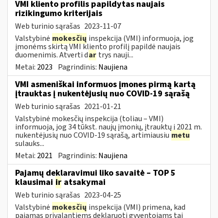
VMI kliento profilis papildytas naujais
rizikingumo kriterijais
Web turinio sąrašas
2023-11-07
Valstybinė
mokesčių
inspekcija (VMI) informuoja, jog
įmonėms skirtą VMI kliento profilį papildė naujais
duomenimis. Atverti d
ar
trys nauji...
Metai:
2023
Pagrindinis:
Naujiena
VMI asmeniškai informuos įmones pirmą kartą
įtrauktas į nukentėjusių nuo COVID-19 sąrašą
Web turinio sąrašas
2021-01-21
Valstybinė mokesčių inspekcija (toliau – VMI)
informuoja, jog 34 tūkst. naujų įmonių, įtrauktų į 2021 m.
nukentėjusių nuo COVID-19 sąrašą, artimiausiu
metu
sulauks...
Metai:
2021
Pagrindinis:
Naujiena
Pajamų deklaravimui liko savaitė – TOP 5
klausimai
ir
atsakymai
Web turinio sąrašas
2023-04-25
Valstybinė
mokesčių
inspekcija (VMI) primena, kad
pajamas privalantiems deklaruoti gyventojams tai