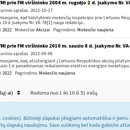
VMI prie FM viršininko 2004 m. rugsėjo
2
d. įsakymo Nr. V
urinio sąrašas
2022-10-17
muojame, kad Valstybinės mokesčių inspekcijos prie Lietuvos Respu
o 10 d. įsakymu Nr. VA-78[1] nauja redakcija...
:
2022
Mokesčiai:
Akcizai
Pagrindinis:
Mokesčio naujiena
VMI prie FM viršininko 2010 m. sausio 8 d. įsakymo Nr. V
urinio sąrašas
2022-09-06
muojame, kad, atsižvelgiant į Lietuvos Respublikos akcizų įstatym
usio 1 d. panaikinamas reikalavimas elektros energijos mokėtojus..
:
2022
Pagrindinis:
Mokesčio naujiena
šų(-ai)
Rodoma nuo 1 iki 10 iš 51 irašų.
. cookies). Būtinieji slapukai įdiegiami automatiškai ir jiems
u kitų slapukų naudojimu. Savo sutikimą bet kada galėsite atš