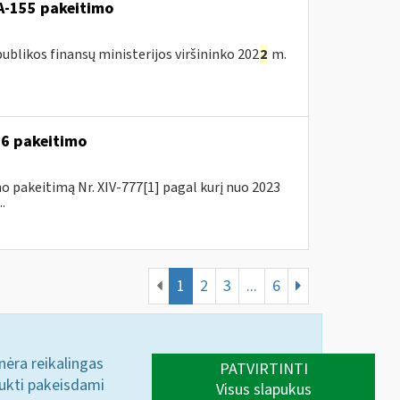
A-155 pakeitimo
blikos finansų ministerijos viršininko 202
2
m.
A-6 pakeitimo
o pakeitimą Nr. XIV-777[1] pagal kurį nuo 2023
.
1
2
3
...
6
 nėra reikalingas
PATVIRTINTI
aukti pakeisdami
Visus slapukus