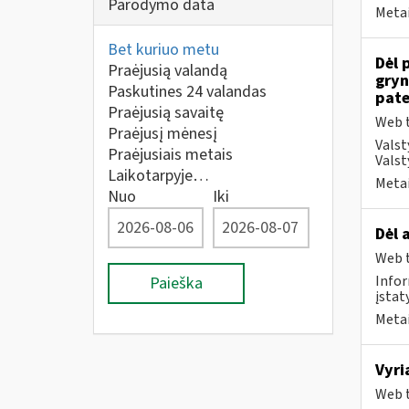
Parodymo data
Metai
Bet kuriuo metu
Dėl 
Praėjusią valandą
gryn
Paskutines 24 valandas
pate
Praėjusią savaitę
Web t
Praėjusį mėnesį
Valst
Praėjusiais metais
Valst
Laikotarpyje…
Metai
Nuo
Iki
Dėl 
Web t
Infor
Paieška
įstat
Metai
Vyri
Web t