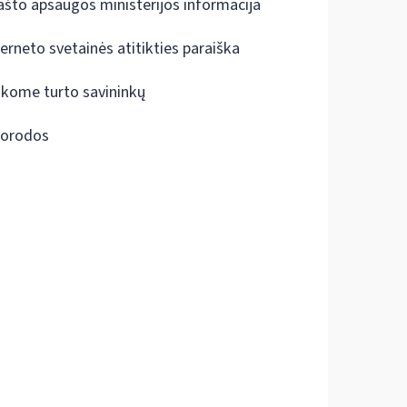
ašto apsaugos ministerijos informacija
terneto svetainės atitikties paraiška
škome turto savininkų
orodos