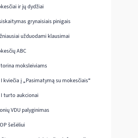
kesčiai ir jų dydžiai
siskaitymas grynaisiais pinigais
žniausiai užduodami klausimai
kesčių ABC
ktorina moksleiviams
I kviečia į „Pasimatymą su mokesčiais“
I turto aukcionai
onių VDU palyginimas
OP šešėliui