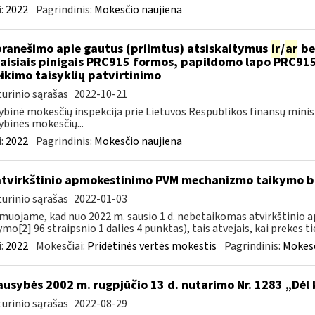
:
2022
Pagrindinis:
Mokesčio naujiena
pranešimo apie gautus (priimtus) atsiskaitymus
ir
/
ar
be
aisiais pinigais PRC915 formos, papildomo lapo PRC91
ikimo taisyklių patvirtinimo
urinio sąrašas
2022-10-21
ybinė mokesčių inspekcija prie Lietuvos Respublikos finansų minis
ybinės mokesčių...
:
2022
Pagrindinis:
Mokesčio naujiena
atvirkštinio apmokestinimo PVM mechanizmo taikymo
urinio sąrašas
2022-01-03
muojame, kad nuo 2022 m. sausio 1 d. nebetaikomas atvirkštin
ymo[2] 96 straipsnio 1 dalies 4 punktas), tais atvejais, kai prekes tie
:
2022
Mokesčiai:
Pridėtinės vertės mokestis
Pagrindinis:
Mokesč
ausybės 2002 m. rugpjūčio 13 d. nutarimo Nr. 1283 „Dėl
urinio sąrašas
2022-08-29