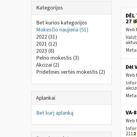
Kategorijos
DĖL 
27
I
Bet kurios kategorijos
Mokesčio naujiena
(51)
Web t
2022
(31)
Valst
aktus
2021
(12)
Metai
2023
(8)
Pelno mokestis
(3)
Akcizai
(2)
Dėl 
Pridėtinės vertės mokestis
(2)
Web t
Infor
akciz
Metai
Aplankai
VA-8
Bet kurį aplanką
Web t
Infor
211
2