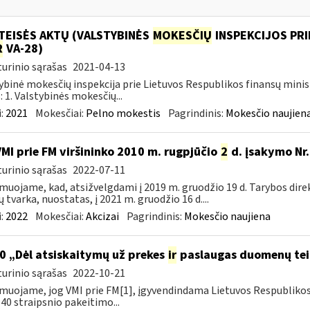
TEISĖS AKTŲ (VALSTYBINĖS
MOKESČIŲ
INSPEKCIJOS PRI
R
VA-28)
urinio sąrašas
2021-04-13
ybinė mokesčių inspekcija prie Lietuvos Respublikos finansų minis
: 1. Valstybinės mokesčių...
:
2021
Mokesčiai:
Pelno mokestis
Pagrindinis:
Mokesčio naujien
VMI prie FM viršininko 2010 m. rugpjūčio
2
d. įsakymo Nr.
urinio sąrašas
2022-07-11
muojame, kad, atsižvelgdami į 2019 m. gruodžio 19 d. Tarybos dire
ų tvarka, nuostatas, į 2021 m. gruodžio 16 d....
:
2022
Mokesčiai:
Akcizai
Pagrindinis:
Mokesčio naujiena
0 „Dėl atsiskaitymų už prekes
ir
paslaugas duomenų tei
urinio sąrašas
2022-10-21
muojame, jog VMI prie FM[1], įgyvendindama Lietuvos Respubliko
40 straipsnio pakeitimo...