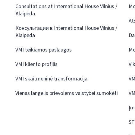
Consultations at International House Vilnius /
Mo
Klaipėda
At
Консультации в International House Vilnius /
Klaipėda
Da
VMI teikiamos paslaugos
Mo
VMI kliento profilis
Vi
VMI skaitmeninė transformacija
VM
Vienas langelis prievolėms valstybei sumokėti
VM
Įm
ST