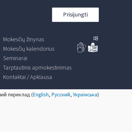
Prisijungti
Mokesčių žinynas
Mokesčių kalendorius
Seminarai
Tarptautinis apmokestinimas
Kontaktai / Apklausa
ний переклад (
English
,
Русский
,
Українська
)