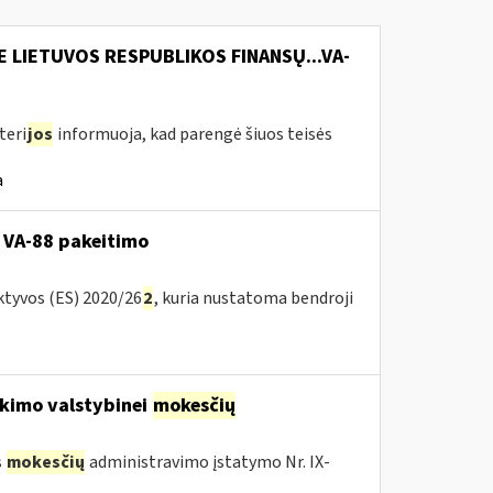
E LIETUVOS RESPUBLIKOS FINANSŲ...VA-
teri
jos
informuoja, kad parengė šiuos teisės
a
 VA-88 pakeitimo
ktyvos (ES) 2020/26
2
, kuria nustatoma bendroji
kimo valstybinei
mokesčių
s
mokesčių
administravimo įstatymo Nr. IX-