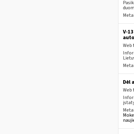
Pasik
duome
Metai
V-13
auto
Web t
Infor
Lietuv
Metai
Dėl 
Web t
Infor
įstat
Metai
Mokes
nauji