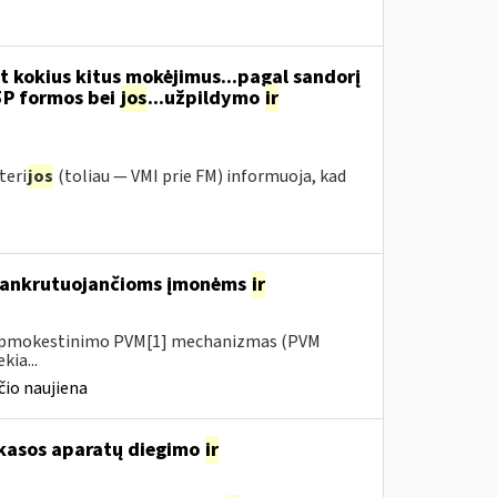
t kokius kitus mokėjimus...pagal sandorį
5P formos bei
jos
...užpildymo
ir
teri
jos
(toliau ― VMI prie FM) informuoja, kad
 bankrutuojančioms įmonėms
ir
io apmokestinimo PVM[1] mechanizmas (PVM
kia...
io naujiena
 kasos aparatų diegimo
ir