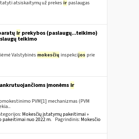
statyti atsiskaitymų už prekes
ir
paslaugas
aparatų
ir
prekybos (paslaugų...teikimo)
slaugų teikimo
priėmė Valstybinės
mokesčių
inspekci
jos
prie
 bankrutuojančioms įmonėms
ir
io apmokestinimo PVM[1] mechanizmas (PVM
kia...
tegorijos:
Mokesčių įstatymų pakeitimai »
o pakeitimai nuo 2022 m.
Pagrindinis:
Mokesčio