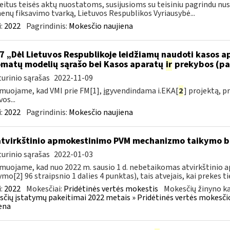
eitus teisės aktų nuostatoms, susijusioms su teisiniu pagrindu nu
nų fiksavimo tvarką, Lietuvos Respublikos Vyriausybė...
:
2022
Pagrindinis:
Mokesčio naujiena
7 „Dėl Lietuvos Respublikoje leidžiamų naudoti kasos 
matų modelių sąrašo bei Kasos aparatų
ir
prekybos (pa
urinio sąrašas
2022-11-09
muojame, kad VMI prie FM[1], įgyvendindama i.EKA[
2
] projektą, 
os...
:
2022
Pagrindinis:
Mokesčio naujiena
atvirkštinio apmokestinimo PVM mechanizmo taikymo
urinio sąrašas
2022-01-03
muojame, kad nuo 2022 m. sausio 1 d. nebetaikomas atvirkštin
ymo[2] 96 straipsnio 1 dalies 4 punktas), tais atvejais, kai prekes tie
:
2022
Mokesčiai:
Pridėtinės vertės mokestis
Mokesčių žinyno ka
čių įstatymų pakeitimai 2022 metais » Pridėtinės vertės mokesči
ena