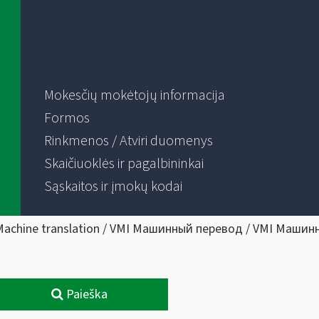
Mokesčių mokėtojų informacija
Formos
Rinkmenos / Atviri duomenys
Skaičiuoklės ir pagalbininkai
Sąskaitos ir įmokų kodai
Machine translation / VMI Машинный перевод / VMI Машин
Paieška