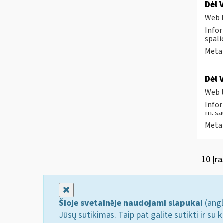
Dėl 
Web t
Infor
spali
Metai
Dėl 
Web t
Infor
m. sa
Metai
10 Įra
Uždaryti
Šioje svetainėje naudojami slapukai
(angl
Jūsų sutikimas. Taip pat galite sutikti ir s