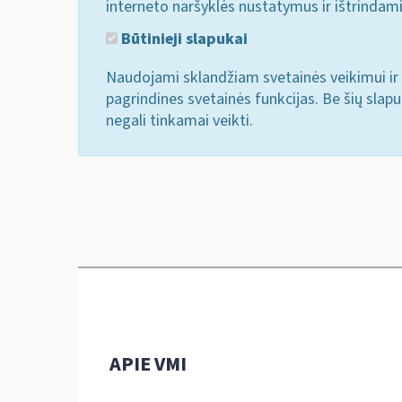
interneto naršyklės nustatymus ir ištrindam
Būtinieji slapukai
Naudojami sklandžiam svetainės veikimui ir 
pagrindines svetainės funkcijas. Be šių slap
negali tinkamai veikti.
APIE VMI