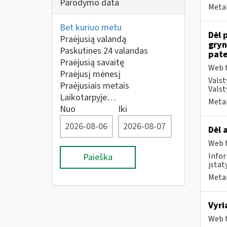
Parodymo data
Metai
Bet kuriuo metu
Dėl 
Praėjusią valandą
gryn
Paskutines 24 valandas
pate
Praėjusią savaitę
Web t
Praėjusį mėnesį
Valst
Praėjusiais metais
Valst
Laikotarpyje…
Metai
Nuo
Iki
Dėl 
Web t
Infor
Paieška
įstat
Metai
Vyri
Web t