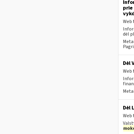
Info
prie
vykd
Web t
Infor
dėl p
Metai
Pagri
Dėl 
Web t
Infor
finans
Metai
Dėl 
Web t
Valst
moke