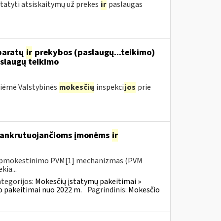
statyti atsiskaitymų už prekes
ir
paslaugas
aparatų
ir
prekybos (paslaugų...teikimo)
slaugų teikimo
priėmė Valstybinės
mokesčių
inspekci
jos
prie
 bankrutuojančioms įmonėms
ir
io apmokestinimo PVM[1] mechanizmas (PVM
kia...
tegorijos:
Mokesčių įstatymų pakeitimai »
o pakeitimai nuo 2022 m.
Pagrindinis:
Mokesčio