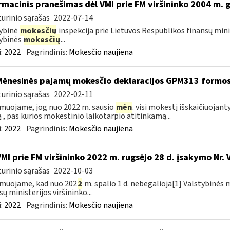
rmacinis pranešimas dėl VMI prie FM viršininko 2004 m. 
urinio sąrašas
2022-07-14
ybinė
mokesčių
inspekcija prie Lietuvos Respublikos finansų mini
ybinės
mokesčių
...
:
2022
Pagrindinis:
Mokesčio naujiena
Mėnesinės pajamų mokesčio deklaracijos GPM313 formo
urinio sąrašas
2022-02-11
muojame, jog nuo 2022 m. sausio
mėn
. visi mokestį išskaičiuojant
ą , pas kurios mokestinio laikotarpio atitinkamą...
:
2022
Pagrindinis:
Mokesčio naujiena
VMI prie FM viršininko 2022 m. rugsėjo 28 d. įsakymo Nr. 
urinio sąrašas
2022-10-03
muojame, kad nuo 202
2
m. spalio 1 d. nebegalioja[1] Valstybinės 
sų ministerijos viršininko...
:
2022
Pagrindinis:
Mokesčio naujiena