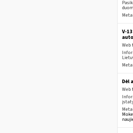
Pasik
duome
Metai
V-13
auto
Web t
Infor
Lietuv
Metai
Dėl 
Web t
Infor
įstat
Metai
Mokes
nauji