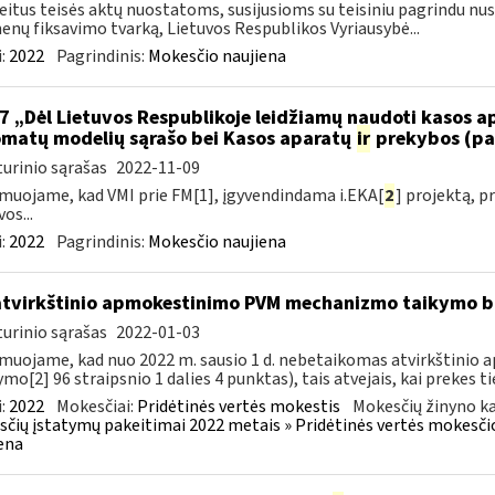
eitus teisės aktų nuostatoms, susijusioms su teisiniu pagrindu nu
nų fiksavimo tvarką, Lietuvos Respublikos Vyriausybė...
:
2022
Pagrindinis:
Mokesčio naujiena
7 „Dėl Lietuvos Respublikoje leidžiamų naudoti kasos 
matų modelių sąrašo bei Kasos aparatų
ir
prekybos (pa
urinio sąrašas
2022-11-09
muojame, kad VMI prie FM[1], įgyvendindama i.EKA[
2
] projektą, 
os...
:
2022
Pagrindinis:
Mokesčio naujiena
atvirkštinio apmokestinimo PVM mechanizmo taikymo
urinio sąrašas
2022-01-03
muojame, kad nuo 2022 m. sausio 1 d. nebetaikomas atvirkštin
ymo[2] 96 straipsnio 1 dalies 4 punktas), tais atvejais, kai prekes tie
:
2022
Mokesčiai:
Pridėtinės vertės mokestis
Mokesčių žinyno ka
čių įstatymų pakeitimai 2022 metais » Pridėtinės vertės mokesči
ena