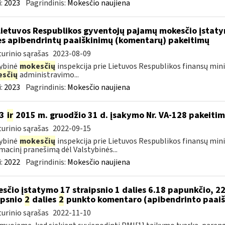
:
2023
Pagrindinis:
Mokesčio naujiena
Lietuvos Respublikos gyventojų pajamų mokesčio įstat
es apibendrintų paaiškinimų (komentarų) pakeitimų
urinio sąrašas
2023-08-09
ybinė
mokesčių
inspekcija prie Lietuvos Respublikos finansų min
sčių
administravimo...
:
2023
Pagrindinis:
Mokesčio naujiena
13
ir
2015 m. gruodžio 31 d. įsakymo Nr. VA-128 pakeiti
urinio sąrašas
2022-09-15
ybinė
mokesčių
inspekcija prie Lietuvos Respublikos finansų mini
macinį pranešimą dėl Valstybinės...
:
2022
Pagrindinis:
Mokesčio naujiena
sčio įstatymo 17 straipsnio 1 dalies 6.18 papunkčio, 22
ipsnio
2
dalies
2
punkto komentaro (apibendrinto paaiš
urinio sąrašas
2022-11-10