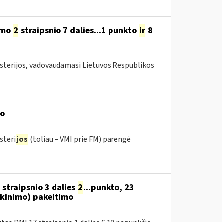
ymo
2
straipsnio 7 dalies...1 punkto
ir
8
isterijos, vadovaudamasi Lietuvos Respublikos
mo
steri
jos
(toliau – VMI prie FM) parengė
 straipsnio 3 dalies
2
...punkto, 23
kinimo) pakeitimo