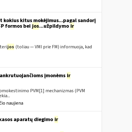
t kokius kitus mokėjimus...pagal sandorį
5P formos bei
jos
...užpildymo
ir
teri
jos
(toliau ― VMI prie FM) informuoja, kad
 bankrutuojančioms įmonėms
ir
io apmokestinimo PVM[1] mechanizmas (PVM
kia...
io naujiena
 kasos aparatų diegimo
ir