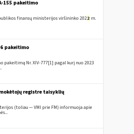
A-155 pakeitimo
blikos finansų ministerijos viršininko 202
2
m.
A-6 pakeitimo
o pakeitimą Nr. XIV-777[1] pagal kurį nuo 2023
.
mokėtojų registre taisyklių
erijos (toliau ― VMI prie FM) informuoja apie
s...