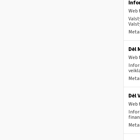
Info
Web t
Valst
Valst
Metai
Dėl 
Web t
Infor
veikl
Metai
Dėl 
Web t
Infor
finan
Metai