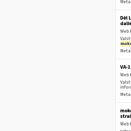
Metai
Dėl 
dali
Web t
Valst
moke
Metai
VA-
Web t
Valst
infor
Metai
moke
stra
Web t