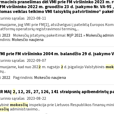
rmacinis pranešimas dėl VMI prie FM viršininko 2023 m. r
 FM viršininko 2022 m. gruodžio 23 d. įsakymo Nr. VA-95
omas veiklas teikimo VMI taisyklių patvirtinimo“ pake
urinio sąrašas
2023-08-11
muojame, jog VMI prie FM[1], atsižvelgusi į pateiktą Europos Kom
latformų operatorių registravimosi terminų,...
:
2023
Mokesčių įstatymų pakeitimai:
MĮP 2021 » Mokesčių admin
ndinis:
Mokesčio naujiena
VMI prie FM viršininko 2004 m. balandžio 29 d. įsakymo 
urinio sąrašas
2022-09-07
muojame, kad nuo 202
2
m. rugsėjo
2
d. įsigaliojo Valstybinės
mok
ų...
:
2022
Pagrindinis:
Mokesčio naujiena
LR MAĮ
2
, 12, 25, 27, 126, 141 straipsnių apibendrintų 
urinio sąrašas
2023-08-22
ybinė
mokesčių
inspekcija prie Lietuvos Respublikos finansų mini
sčių
administravimo...