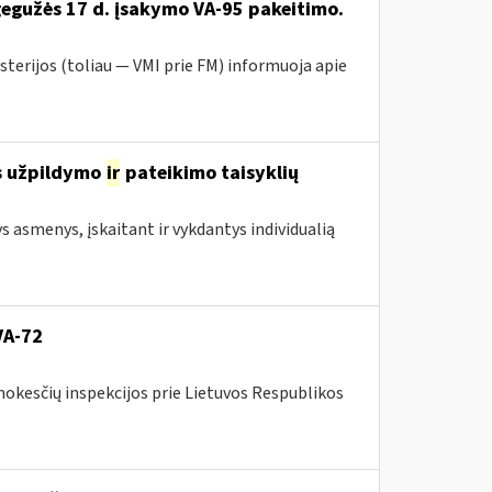
gegužės 17 d. įsakymo VA-95 pakeitimo.
sterijos (toliau ― VMI prie FM) informuoja apie
s užpildymo
ir
pateikimo taisyklių
ys asmenys, įskaitant ir vykdantys individualią
VA-72
mokesčių inspekcijos prie Lietuvos Respublikos