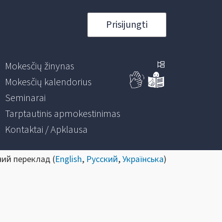
Prisijungti
Mokesčių žinynas
Mokesčių kalendorius
Seminarai
Tarptautinis apmokestinimas
Kontaktai / Apklausa
ний переклад (
English
,
Русский
,
Українська
)