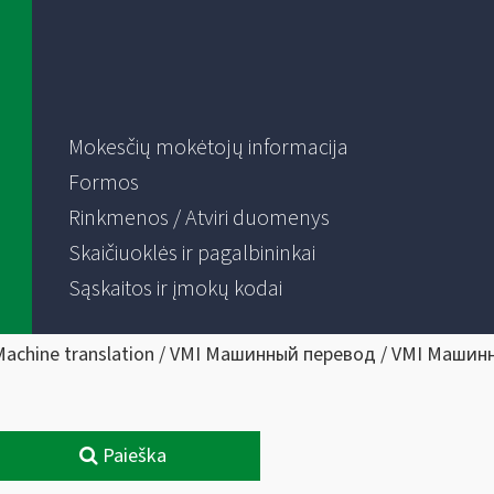
Mokesčių mokėtojų informacija
Formos
Rinkmenos / Atviri duomenys
Skaičiuoklės ir pagalbininkai
Sąskaitos ir įmokų kodai
Machine translation / VMI Машинный перевод / VMI Машин
Paieška