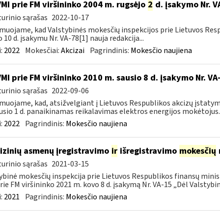
VMI prie FM viršininko 2004 m. rugsėjo
2
d. įsakymo Nr. V
urinio sąrašas
2022-10-17
muojame, kad Valstybinės mokesčių inspekcijos prie Lietuvos Respu
o 10 d. įsakymu Nr. VA-78[1] nauja redakcija...
:
2022
Mokesčiai:
Akcizai
Pagrindinis:
Mokesčio naujiena
VMI prie FM viršininko 2010 m. sausio 8 d. įsakymo Nr. V
urinio sąrašas
2022-09-06
muojame, kad, atsižvelgiant į Lietuvos Respublikos akcizų įstatym
usio 1 d. panaikinamas reikalavimas elektros energijos mokėtojus..
:
2022
Pagrindinis:
Mokesčio naujiena
fizinių asmenų įregistravimo
ir
išregistravimo
mokesčių
urinio sąrašas
2021-03-15
ybinė mokesčių inspekcija prie Lietuvos Respublikos finansų minist
rie FM viršininko 2021 m. kovo 8 d. įsakymą Nr. VA-15 „Dėl Valstybinė
:
2021
Pagrindinis:
Mokesčio naujiena