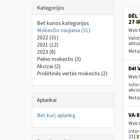
Kategorijos
DĖL 
27
I
Bet kurios kategorijos
Mokesčio naujiena
(51)
Web t
2022
(31)
Valst
aktus
2021
(12)
Metai
2023
(8)
Pelno mokestis
(3)
Akcizai
(2)
Dėl 
Pridėtinės vertės mokestis
(2)
Web t
Infor
akciz
Metai
Aplankai
VA-8
Bet kurį aplanką
Web t
Infor
211
2