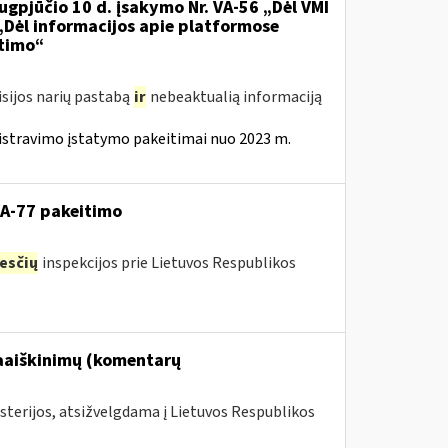
ugpjūčio 10 d. įsakymo Nr. VA-56 „Dėl VMI
 „Dėl informacijos apie platformose
itimo“
isijos narių pastabą
ir
nebeaktualią informaciją
istravimo įstatymo pakeitimai nuo 2023 m.
VA-77 pakeitimo
esčių
inspekcijos prie Lietuvos Respublikos
paaiškinimų (komentarų
sterijos, atsižvelgdama į Lietuvos Respublikos