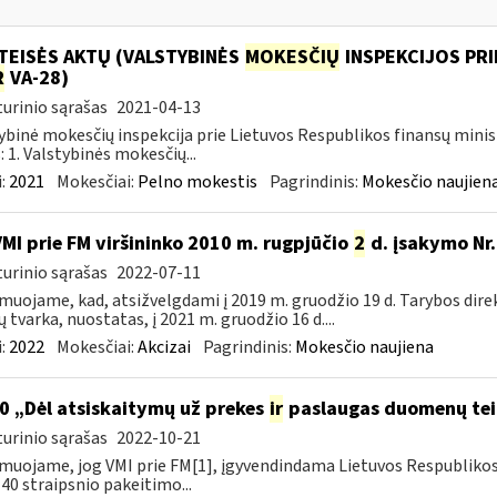
TEISĖS AKTŲ (VALSTYBINĖS
MOKESČIŲ
INSPEKCIJOS PRI
R
VA-28)
urinio sąrašas
2021-04-13
ybinė mokesčių inspekcija prie Lietuvos Respublikos finansų minis
: 1. Valstybinės mokesčių...
:
2021
Mokesčiai:
Pelno mokestis
Pagrindinis:
Mokesčio naujien
VMI prie FM viršininko 2010 m. rugpjūčio
2
d. įsakymo Nr.
urinio sąrašas
2022-07-11
muojame, kad, atsižvelgdami į 2019 m. gruodžio 19 d. Tarybos dire
ų tvarka, nuostatas, į 2021 m. gruodžio 16 d....
:
2022
Mokesčiai:
Akcizai
Pagrindinis:
Mokesčio naujiena
0 „Dėl atsiskaitymų už prekes
ir
paslaugas duomenų tei
urinio sąrašas
2022-10-21
muojame, jog VMI prie FM[1], įgyvendindama Lietuvos Respubliko
40 straipsnio pakeitimo...