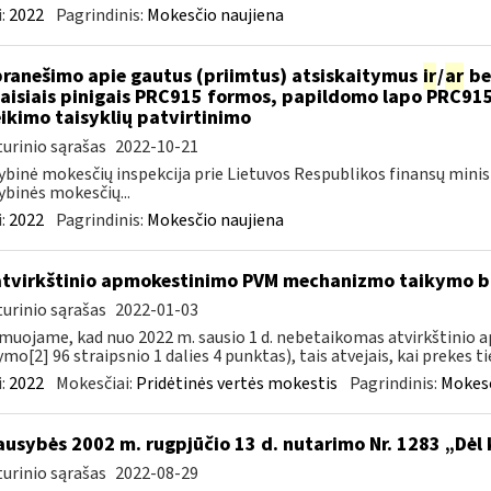
:
2022
Pagrindinis:
Mokesčio naujiena
pranešimo apie gautus (priimtus) atsiskaitymus
ir
/
ar
be
aisiais pinigais PRC915 formos, papildomo lapo PRC91
ikimo taisyklių patvirtinimo
urinio sąrašas
2022-10-21
ybinė mokesčių inspekcija prie Lietuvos Respublikos finansų minis
ybinės mokesčių...
:
2022
Pagrindinis:
Mokesčio naujiena
atvirkštinio apmokestinimo PVM mechanizmo taikymo
urinio sąrašas
2022-01-03
muojame, kad nuo 2022 m. sausio 1 d. nebetaikomas atvirkštin
ymo[2] 96 straipsnio 1 dalies 4 punktas), tais atvejais, kai prekes tie
:
2022
Mokesčiai:
Pridėtinės vertės mokestis
Pagrindinis:
Mokesč
ausybės 2002 m. rugpjūčio 13 d. nutarimo Nr. 1283 „Dėl
urinio sąrašas
2022-08-29