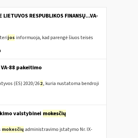
E LIETUVOS RESPUBLIKOS FINANSŲ...VA-
teri
jos
informuoja, kad parengė šiuos teisės
a
 VA-88 pakeitimo
ktyvos (ES) 2020/26
2
, kuria nustatoma bendroji
kimo valstybinei
mokesčių
s
mokesčių
administravimo įstatymo Nr. IX-