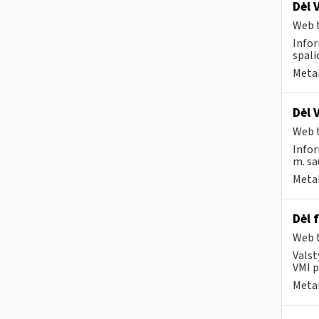
Dėl 
Web t
Infor
spali
Metai
Dėl 
Web t
Infor
m. sa
Metai
Dėl 
Web t
Valst
VMI p
Metai