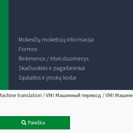
Mokesčių mokėtojų informacija
Formos
Rinkmenos / Atviri duomenys
Skaičiuoklės ir pagalbininkai
Sąskaitos ir įmokų kodai
Machine translation / VMI Машинный перевод / VMI Машин
Paieška