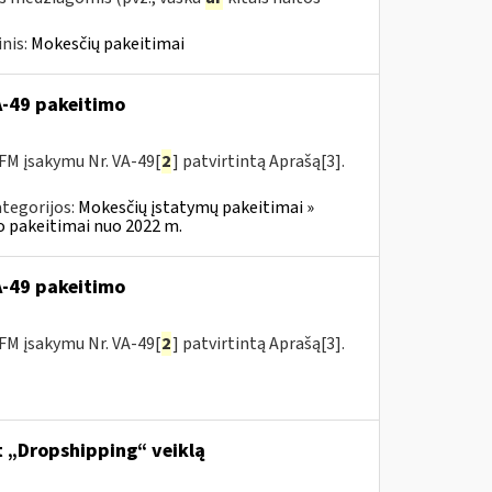
nis:
Mokesčių pakeitimai
VA-49 pakeitimo
FM įsakymu Nr. VA-49[
2
] patvirtintą Aprašą[3].
tegorijos:
Mokesčių įstatymų pakeitimai »
o pakeitimai nuo 2022 m.
VA-49 pakeitimo
FM įsakymu Nr. VA-49[
2
] patvirtintą Aprašą[3].
nt „Dropshipping“ veiklą