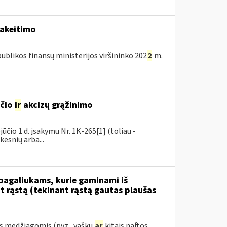
pakeitimo
blikos finansų ministerijos viršininko 202
2
m.
sčio
ir
akcizų grąžinimo
čio 1 d. įsakymu Nr. 1K-265[1] (toliau -
kesnių arba...
 pagaliukams, kurie gaminami iš
 rąstą (tekinant rąstą gautas plaušas
s medžiagomis (pvz., vašku
ar
kitais naftos