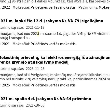
ymo[2] 96 straipsnio 1 dalies 4 punktas), tais atvejais, kai prekes tie
:
2022
Mokesčiai:
Pridėtinės vertės mokestis
Pagrindinis:
Mokesč
2021 m. lapkričio 12 d. įsakymo Nr. VA-79 įsigaliojimo
urinio sąrašas
2021-11-19
muojame, kad nuo 202
2
m. sausio 1 d. įsigalios VMI prie FM viršini
naują transporto...
:
2021
Mokesčiai:
Pridėtinės vertės mokestis
Mokestinių prievolių, kai elektros energiją iš atsinaujin
renka grynojo atsiskaitymo modelį
urinio sąrašas
2025-11-28
muojame, kad atsižvelgdami į mokesčių mokėtojams kilusius klau
mo bei surinkę kitų valstybių narių praktiką, patikslinamas 2024 m. 
:
2025
Mokesčiai:
Pridėtinės vertės mokestis
2021 m. spalio 4 d. įsakymo Nr. VA-64 priėmimo
urinio sąrašas
2021-10-06