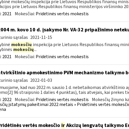
ybinė mokesčių inspekcija prie Lietuvos Respublikos finansų minis
kcijos prie Lietuvos Respublikos finansų ministerijos viršininko 202
:
2021
Mokesčiai:
Pridėtinės vertės mokestis
2004 m. kovo 10 d. įsakymo Nr. VA-32 pripažinimo neteku
urinio sąrašas
2021-11-15
ybinė
mokesčių
inspekcija prie Lietuvos Respublikos finansų minis
ybinės
mokesčių
...
:
2021
Mokesčiai:
Pridėtinės vertės mokestis
atvirkštinio apmokestinimo PVM mechanizmo taikymo
urinio sąrašas
2022-01-03
muojame, kad nuo 2022 m. sausio 1 d. nebetaikomas atvirkštin
ymo[2] 96 straipsnio 1 dalies 4 punktas), tais atvejais, kai prekes tie
:
2022
Mokesčiai:
Pridėtinės vertės mokestis
Mokesčių žinyno ka
čių įstatymų pakeitimai 2022 metais » Pridėtinės vertės mokesči
ena
Pridėtinės vertės mokesčio
ir
Akcizų lengvatų taikymo Eu