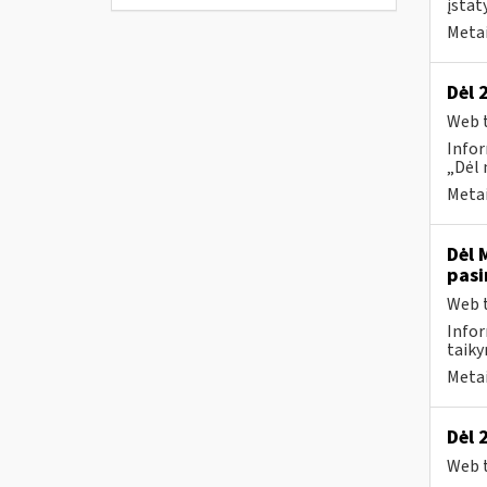
įstat
Metai
Dėl 
Web t
Infor
„Dėl 
Metai
Dėl 
pasi
Web t
Infor
taiky
Metai
Dėl 
Web t