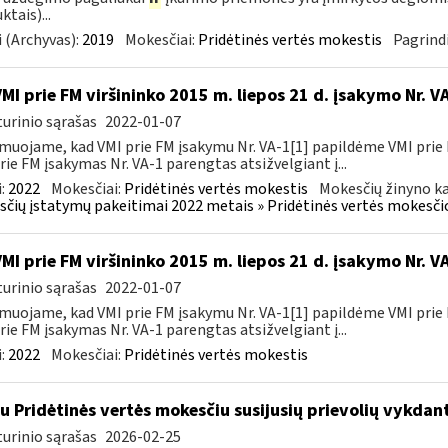
ktais)...
 (Archyvas):
2019
Mokesčiai:
Pridėtinės vertės mokestis
Pagrindi
VMI prie FM viršininko 2015 m. liepos 21 d. įsakymo Nr. 
urinio sąrašas
2022-01-07
muojame, kad VMI prie FM įsakymu Nr. VA-1[1] papildėme VMI prie 
rie FM įsakymas Nr. VA-1 parengtas atsižvelgiant į...
:
2022
Mokesčiai:
Pridėtinės vertės mokestis
Mokesčių žinyno ka
čių įstatymų pakeitimai 2022 metais » Pridėtinės vertės mokesči
VMI prie FM viršininko 2015 m. liepos 21 d. įsakymo Nr. 
urinio sąrašas
2022-01-07
muojame, kad VMI prie FM įsakymu Nr. VA-1[1] papildėme VMI prie 
rie FM įsakymas Nr. VA-1 parengtas atsižvelgiant į...
:
2022
Mokesčiai:
Pridėtinės vertės mokestis
su Pridėtinės vertės mokesčiu susijusių prievolių vykda
urinio sąrašas
2026-02-25