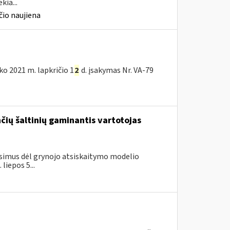
kia...
io naujiena
nko 2021 m. lapkričio 1
2
d. įsakymas Nr. VA-79
ančių šaltinių gaminantis vartotojas
simus dėl grynojo atsiskaitymo modelio
liepos 5...