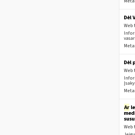
Metai
Dėl 
Web t
Infor
vasar
Metai
Dėl 
Web t
Infor
Įsaky
Metai
Ar
le
medi
sus
Web t
Jeigu