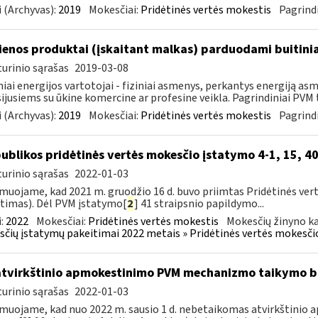
 (Archyvas):
2019
Mokesčiai:
Pridėtinės vertės mokestis
Pagrindi
enos produktai (įskaitant malkas) parduodami buitini
urinio sąrašas
2019-03-08
niai energijos vartotojai - fiziniai asmenys, perkantys energiją 
ijusiems su ūkine komercine ar profesine veikla. Pagrindiniai PVM ta
 (Archyvas):
2019
Mokesčiai:
Pridėtinės vertės mokestis
Pagrindi
ublikos pridėtinės vertės mokesčio įstatymo 4-1, 15, 40
urinio sąrašas
2022-01-03
muojame, kad 2021 m. gruodžio 16 d. buvo priimtas Pridėtinės ver
timas). Dėl PVM įstatymo[
2
] 41 straipsnio papildymo...
:
2022
Mokesčiai:
Pridėtinės vertės mokestis
Mokesčių žinyno ka
čių įstatymų pakeitimai 2022 metais » Pridėtinės vertės mokesči
atvirkštinio apmokestinimo PVM mechanizmo taikymo
urinio sąrašas
2022-01-03
muojame, kad nuo 2022 m. sausio 1 d. nebetaikomas atvirkštin