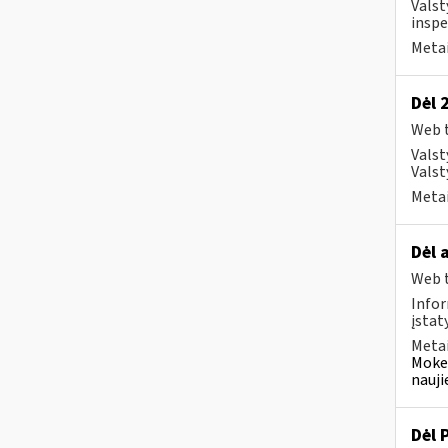
Valst
inspe
Metai
Dėl 
Web t
Valst
Valst
Metai
Dėl 
Web t
Infor
įstat
Metai
Mokes
nauji
Dėl 