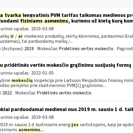
ia
tvarka
lengvatinis PVM tarifas taikomas medienos pro
duodami
fiziniams
asmenims
, kuriems už kietą kurą ko
urinio sąrašas
2019-03-08
malkų
ir
/
ar
medienos produktų, skirtų kūrenimui, pardavimui išra
uodamas), tai parduodamų malkų /...
 (Archyvas):
2019
Mokesčiai:
Pridėtinės vertės mokestis
Pagrindi
su pridėtinės vertės mokesčio grąžinimu susijusių formų
urinio sąrašas
2022-01-05
ybinė
mokesčių
inspekcija prie Lietuvos Respublikos finansų mini
iško perėjimo prie skaitmeninio PVM[1] grąžinimo...
:
2022
Mokesčiai:
Pridėtinės vertės mokestis
okiai parduodamai medienai nuo 2019 m. sausio 1 d. tai
urinio sąrašas
2019-03-08
019 m. sausio 1 d. buitiniams energi
jos
vartotojams, kaip jie apib
 fiziniams
asmenims
,...