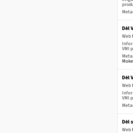
produ
Metai
Dėl 
Web t
Infor
VMI p
Metai
Mokes
Dėl 
Web t
Infor
VMI p
Metai
Dėl 
Web t