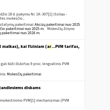
io 18 d. įsakymu Nr. 1K-307[1] (toliau -
rtės mokesčio...
įstatymų pakeitimai:
Akcizų pakeitimai nuo 2025
čio pakeitimai nuo 2025 m.
Mokesčių žinyno
ų pakeitimai nuo 2026 m.
malkas), kai fiziniam (
ar
...PVM tarifas,
ali būti išskirtas 9 proc. lengvatinis PVM
nis:
Mokesčių pakeitimai
tandiesiems diskams
 apmokestinimo PVM[1] mechanizmas (PVM