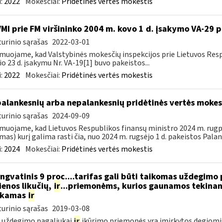
:
2022
Mokesčiai:
Pridėtinės vertės mokestis
VMI prie FM viršininko 2004 m. kovo 1 d. įsakymo VA-29 
urinio sąrašas
2022-03-01
muojame, kad Valstybinės mokesčių inspekcijos prie Lietuvos Respu
io 23 d. įsakymu Nr. VA-19[1] buvo pakeistos...
:
2022
Mokesčiai:
Pridėtinės vertės mokestis
palankesnių arba nepalankesnių pridėtinės vertės moke
urinio sąrašas
2024-09-09
muojame, kad Lietuvos Respublikos finansų ministro 2024 m. rugpjū
mas) kurį galima rasti čia, nuo 2024 m. rugsėjo 1 d. pakeistos Palan
:
2024
Mokesčiai:
Pridėtinės vertės mokestis
ngvatinis 9 proc....tarifas gali būti taikomas uždegimo
enos likučių,
ir
...priemonėms, kurios gaunamos tekinant
ukamas
ir
urinio sąrašas
2019-03-08
 uždegimo pagaliukai
ir
įkūrimo priemonės yra įmirkytos degiomi