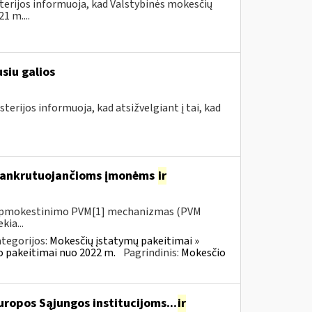
terijos informuoja, kad Valstybinės mokesčių
1 m....
siu galios
terijos informuoja, kad atsižvelgiant į tai, kad
 bankrutuojančioms įmonėms
ir
io apmokestinimo PVM[1] mechanizmas (PVM
kia...
tegorijos:
Mokesčių įstatymų pakeitimai »
o pakeitimai nuo 2022 m.
Pagrindinis:
Mokesčio
ropos Sąjungos institucijoms...
ir