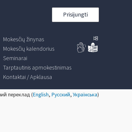
Prisijungti
Mokesčių žinynas
Mokesčių kalendorius
Seminarai
Tarptautinis apmokestinimas
Kontaktai / Apklausa
ний переклад (
English
,
Русский
,
Українська
)