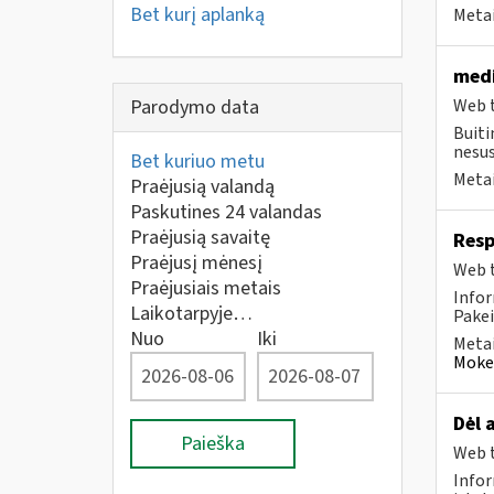
Bet kurį aplanką
Metai
medi
Parodymo data
Web t
Buiti
nesus
Bet kuriuo metu
Metai
Praėjusią valandą
Paskutines 24 valandas
Praėjusią savaitę
Resp
Praėjusį mėnesį
Web t
Praėjusiais metais
Infor
Laikotarpyje…
Pakei
Nuo
Iki
Metai
Mokes
Dėl 
Paieška
Web t
Infor