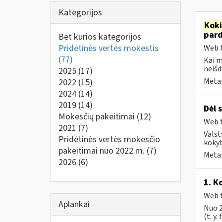
Kategorijos
Kok
par
Bet kurios kategorijos
Pridėtinės vertės mokestis
Web t
(77)
Kai 
neišd
2025
(17)
Metai
2022
(15)
2024
(14)
2019
(14)
Dėl 
Mokesčių pakeitimai
(12)
Web t
2021
(7)
Valst
Pridėtinės vertės mokesčio
kokyb
pakeitimai nuo 2022 m.
(7)
Metai
2026
(6)
1. K
Web t
Aplankai
Nuo 2
(t. y.