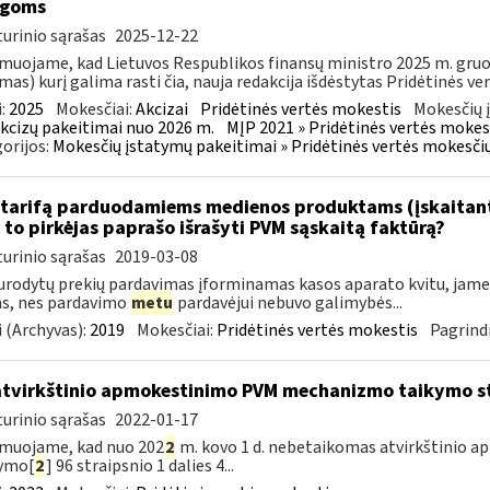
igoms
urinio sąrašas
2025-12-22
muojame, kad Lietuvos Respublikos finansų ministro 2025 m. gruodž
mas) kurį galima rasti čia, nauja redakcija išdėstytas Pridėtinės ve
:
2025
Mokesčiai:
Akcizai
Pridėtinės vertės mokestis
Mokesčių 
kcizų pakeitimai nuo 2026 m.
MĮP 2021 » Pridėtinės vertės mokes
orijos:
Mokesčių įstatymų pakeitimai » Pridėtinės vertės mokesči
tarifą parduodamiems medienos produktams (įskaitant 
to pirkėjas paprašo išrašyti PVM sąskaitą faktūrą?
urinio sąrašas
2019-03-08
urodytų prekių pardavimas įforminamas kasos aparato kvitu, jame g
as, nes pardavimo
metu
pardavėjui nebuvo galimybės...
 (Archyvas):
2019
Mokesčiai:
Pridėtinės vertės mokestis
Pagrindi
atvirkštinio apmokestinimo PVM mechanizmo taikymo s
urinio sąrašas
2022-01-17
muojame, kad nuo 202
2
m. kovo 1 d. nebetaikomas atvirkštinio
tymo[
2
] 96 straipsnio 1 dalies 4...