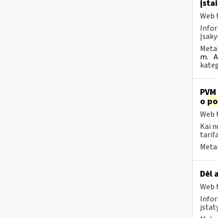
įsta
Web t
Infor
Įsaky
Metai
m.
A
kateg
PVM 
o
po
Web t
Kai n
tarif
Metai
Dėl 
Web t
Infor
įsta