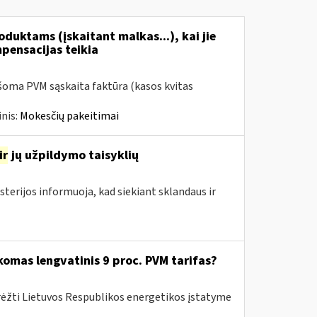
duktams (įskaitant malkas...), kai jie
mpensacijas teikia
šoma PVM sąskaita faktūra (kasos kvitas
nis:
Mokesčių pakeitimai
ir
jų užpildymo taisyklių
sterijos informuoja, kad siekiant sklandaus ir
komas lengvatinis 9 proc. PVM tarifas?
rėžti Lietuvos Respublikos energetikos įstatyme