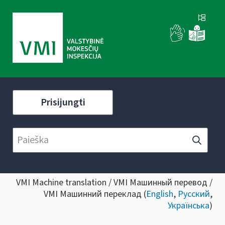
Prisijungti
VMI Machine translation / VMI Машинный перевод /
VMI Машинний переклад (
English
,
Русский
,
Українська
)