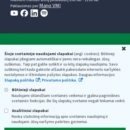
Mano VMI
Paklausimas per
Valstybinė mokesčių inspekcija prie Lietuvos
U
Respublikos finansų ministerijos
Šioje svetainėje naudojami slapukai
(angl. cookies). Būtinieji
slapukai įdiegiami automatiškai ir jiems nėra reikalingas Jūsų
Biudžetinė įstaiga. Juridinio asmens kodas — 188659752,
sutikimas. Taip pat galite sutikti ir su kitų slapukų naudojimu. Savo
adresas: Vasario 16-osios g. 14, 01107 Vilnius, Lietuva, el.paštas:
sutikimą bet kada galėsite atšaukti pakeisdami interneto naršyklės
vmi@vmi.lt
, E. pristatymo dėžutės adresas 188659752
nustatymus ir ištrindami įrašytus slapukus. Daugiau informacijos
Duomenys apie Valstybinę mokesčių inspekciją prie Lietuvos
Slapukų politika
;
Privatumo politika.
Respublikos finansų ministerijos kaupiami ir saugomi Juridinių
asmenų registre
Būtinieji slapukai
Naudojami sklandžiam svetainės veikimui ir įgalina pagrindines
svetainės funkcijas. Be šių slapukų svetainė negali tinkamai veikti.
Analitiniai slapukai
Renka statistinę informaciją apie svetainės naudojimą ir
naudojami Jūsų naršymo patirties gerinimui.