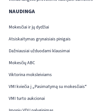
NAUDINGA
Mokesčiai ir jų dydžiai
Atsiskaitymas grynaisiais pinigais
Dažniausiai užduodami klausimai
Mokesčių ABC
Viktorina moksleiviams
VMI kviečia į „Pasimatymą su mokesčiais“
VMI turto aukcionai
Įmonių VDU palyginimas