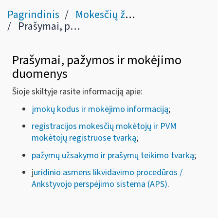
Pagrindinis
Mokesčių žinynas
Prašymai, pažymos ir mokėjimo duomenys
Prašymai, pažymos ir mokėjimo
duomenys
Šioje skiltyje rasite informaciją apie:
įmokų kodus ir mokėjimo informaciją
;
registracijos mokesčių mokėtojų ir PVM
mokėtojų registruose tvarką
;
pažymų užsakymo ir prašymų teikimo tvarką
;
j
uridinio asmens likvidavimo procedūros /
Ankstyvojo perspėjimo sistema (APS)
.