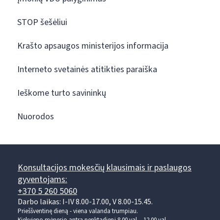
STOP šešėliui
Krašto apsaugos ministerijos informacija
Interneto svetainės atitikties paraiška
Ieškome turto savininkų
Nuorodos
Konsultacijos mokesčių klausimais ir paslaugos
gyventojams:
+370 5 260 5060
Darbo laikas: I-IV 8.00-17.00, V 8.00-15.45.
Prieššventinę dieną - viena valanda trumpiau.
Kiekvieno mėnesio antrą penktadienį 8.00 val. - 12.00 val.