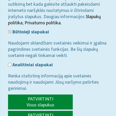
sutikimą bet kada galėsite atšaukti pakeisdami
interneto naršyklės nustatymus ir ištrindami
įrašytus slapukus. Daugiau informacijos
Slapukų
politika
;
Privatumo politika.
Būtinieji slapukai
Naudojami sklandžiam svetainės veikimui ir įgalina
pagrindines svetainės funkcijas. Be šių slapukų
svetainė negali tinkamai veikti.
Analitiniai slapukai
Renka statistinę informaciją apie svetainės
naudojimą ir naudojami Jūsų naršymo patirties
gerinimui.
PATVIRTINTI
Visus slapukus
PATVIRTINTI