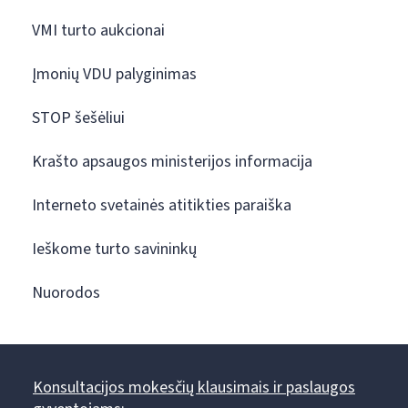
VMI turto aukcionai
Įmonių VDU palyginimas
STOP šešėliui
Krašto apsaugos ministerijos informacija
Interneto svetainės atitikties paraiška
Ieškome turto savininkų
Nuorodos
Konsultacijos mokesčių klausimais ir paslaugos