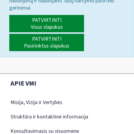
naudojimą ir naudojami Jūsų naršymo patirties
gerinimui.
PATVIRTINTI
Visus slapukus
PATVIRTINTI
Pasirinktus slapukus
APIE VMI
Misija, Vizija ir Vertybės
Struktūra ir kontaktinė informacija
Konsultavimasis su visuomene