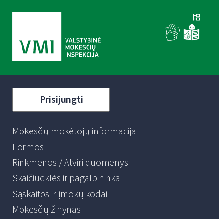
Prisijungti
Mokesčių mokėtojų informacija
Formos
Rinkmenos / Atviri duomenys
Skaičiuoklės ir pagalbininkai
Sąskaitos ir įmokų kodai
Mokesčių žinynas