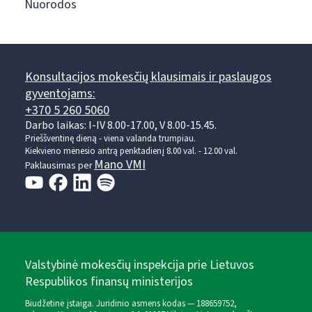
Nuorodos
Konsultacijos mokesčių klausimais ir paslaugos
gyventojams:
+370 5 260 5060
Darbo laikas: I-IV 8.00-17.00, V 8.00-15.45.
Prieššventinę dieną - viena valanda trumpiau.
Kiekvieno mėnesio antrą penktadienį 8.00 val. - 12.00 val.
Mano VMI
Paklausimas per
Valstybinė mokesčių inspekcija prie Lietuvos
Respublikos finansų ministerijos
Biudžetinė įstaiga. Juridinio asmens kodas — 188659752,