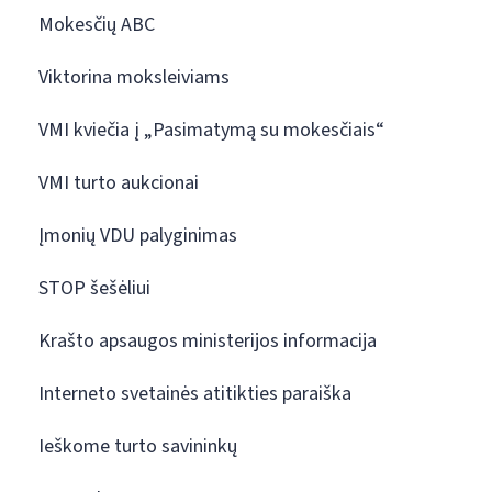
Mokesčių ABC
Viktorina moksleiviams
VMI kviečia į „Pasimatymą su mokesčiais“
VMI turto aukcionai
Įmonių VDU palyginimas
STOP šešėliui
Krašto apsaugos ministerijos informacija
Interneto svetainės atitikties paraiška
Ieškome turto savininkų