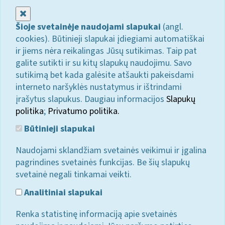
Uždaryti
Šioje svetainėje naudojami slapukai
(angl.
cookies). Būtinieji slapukai įdiegiami automatiškai
ir jiems nėra reikalingas Jūsų sutikimas. Taip pat
galite sutikti ir su kitų slapukų naudojimu. Savo
sutikimą bet kada galėsite atšaukti pakeisdami
interneto naršyklės nustatymus ir ištrindami
įrašytus slapukus. Daugiau informacijos
Slapukų
politika
;
Privatumo politika.
Būtinieji slapukai
Naudojami sklandžiam svetainės veikimui ir įgalina
pagrindines svetainės funkcijas. Be šių slapukų
svetainė negali tinkamai veikti.
Analitiniai slapukai
Renka statistinę informaciją apie svetainės