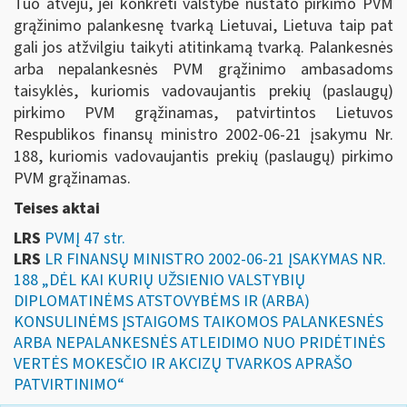
Tuo atveju, jei konkreti valstybė nustato pirkimo PVM
grąžinimo palankesnę tvarką Lietuvai, Lietuva taip pat
gali jos atžvilgiu taikyti atitinkamą tvarką. Palankesnės
arba nepalankesnės PVM grąžinimo ambasadoms
taisyklės, kuriomis vadovaujantis prekių (paslaugų)
pirkimo PVM grąžinamas, patvirtintos Lietuvos
Respublikos finansų ministro 2002-06-21 įsakymu Nr.
188, kuriomis vadovaujantis prekių (paslaugų) pirkimo
PVM grąžinamas.
Teises aktai
LRS
PVMĮ 47 str.
LRS
LR FINANSŲ MINISTRO 2002-06-21 ĮSAKYMAS NR.
188 „DĖL KAI KURIŲ UŽSIENIO VALSTYBIŲ
DIPLOMATINĖMS ATSTOVYBĖMS IR (ARBA)
KONSULINĖMS ĮSTAIGOMS TAIKOMOS PALANKESNĖS
ARBA NEPALANKESNĖS ATLEIDIMO NUO PRIDĖTINĖS
VERTĖS MOKESČIO IR AKCIZŲ TVARKOS APRAŠO
PATVIRTINIMO“