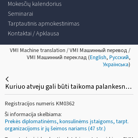
Mokesčių kalendorius
Seminarai
Tarptautinis apmokestinimas
Kontaktai / Apklausa
VMI Machine translation / VMI Машинный перевод /
VMI Машинний переклад (
English
,
Русский
,
Українська
)
Kuriuo atveju gali būti taikoma palankesnė ar nepalankesnė PVM grąžinimo tvarka?
Registracijos numeris KM0362
Ši informacija skelbiama:
Prekės diplomatinėms, konsulinėms įstaigoms, tarpt.
organizacijoms ir jų šeimos nariams (47 str.)