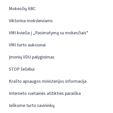
Mokesčių ABC
Viktorina moksleiviams
VMI kviečia į „Pasimatymą su mokesčiais“
VMI turto aukcionai
Įmonių VDU palyginimas
STOP šešėliui
Krašto apsaugos ministerijos informacija
Interneto svetainės atitikties paraiška
Ieškome turto savininkų