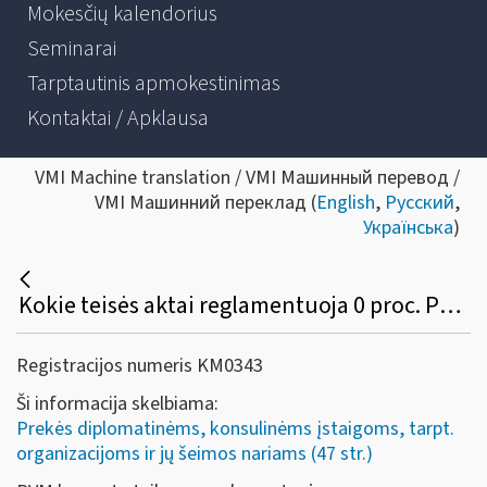
Mokesčių kalendorius
Seminarai
Tarptautinis apmokestinimas
Kontaktai / Apklausa
VMI Machine translation / VMI Машинный перевод /
VMI Машинний переклад (
English
,
Русский
,
Українська
)
Kokie teisės aktai reglamentuoja 0 proc. PVM tarifo taikymą diplomatinėms atstovybėms, konsulinėms įstaigoms ir tarptautinėms organizacijoms ar jų atstovybėms, taip pat šių atstovybių ir įstaigų nariams ir jų šeimų nariams?
Registracijos numeris KM0343
Ši informacija skelbiama:
Prekės diplomatinėms, konsulinėms įstaigoms, tarpt.
organizacijoms ir jų šeimos nariams (47 str.)