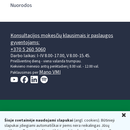
Nuorodos
Konsultacijos mokesčių klausimais ir paslaugos
gyventojams:
+370 5 260 5060
Darbo laikas: I-IV 8.00-17.00, V 8.00-15.45.
Prieššventinę dieną - viena valanda trumpiau.
Kiekvieno mėnesio antrą penktadienį 8.00 val. - 12.00 val.
Mano VMI
Paklausimas per
Valstybinė mokesčių inspekcija prie Lietuvos
U
Respublikos finansų ministerijos
Šioje svetainėje naudojami slapukai
(angl. cookies). Būtinieji
slapukai įdiegiami automatiškai ir jiems nėra reikalingas Jūsų
Biudžetinė įstaiga. Juridinio asmens kodas — 188659752,