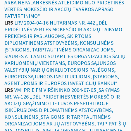
ARBA NEPALANKESNĖS ATLEIDIMO NUO PRIDĖTINĖS
VERTĖS MOKESČIO IR AKCIZŲ TVARKOS APRAŠO
PATVIRTINIMO“
LRS
LRV 2004-04-16 NUTARIMAS NR. 442 „DĖL
PRIDĖTINĖS VERTĖS MOKESČIO IR AKCIZŲ TAIKYMO
PREKĖMS IR PASLAUGOMS, SKIRTOMS
DIPLOMATINĖMS ATSTOVYBĖMS, KONSULINĖMS
ĮSTAIGOMS, TARPTAUTINĖMS ORGANIZACIJOMS,
ŠIAURĖS ATLANTO SUTARTIES ORGANIZACIJOS ŠALIŲ
KARIUOMENIŲ VIENETAMS, EUROPOS SĄJUNGOS
VALSTYBIŲ NARIŲ GINKLUOTOSIOMS PAJĖGOMS,
EUROPOS SĄJUNGOS INSTITUCIJOMS, ĮSTAIGOMS,
AGENTŪROMS IR EUROPOS INVESTICIJŲ BANKUI“
LRS
VMI PRIE FM VIRŠININKO 2004-07-05 ĮSAKYMAS
NR. VA-126 „DĖL PRIDĖTINĖS VERTĖS MOKESČIO IR
AKCIZŲ GRĄŽINIMO LIETUVOS RESPUBLIKOJE
ĮSIKŪRUSIOMS DIPLOMATINĖMS ATSTOVYBĖMS,
KONSULINĖMS ĮSTAIGOMS IR TARPTAUTINĖMS
ORGANIZACIJOMS AR JŲ ATSTOVYBĖMS, TAIP PAT ŠIŲ
ATSTOVYBIŲ, ĮSTAIGŲ IR ORGANIZACIJŲ NARIAMS IR