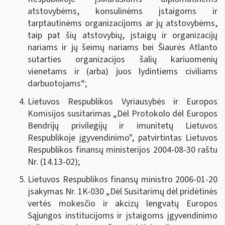
atstovybėms, konsulinėms įstaigoms ir
tarptautinėms organizacijoms ar jų atstovybėms,
taip pat šių atstovybių, įstaigų ir organizacijų
nariams ir jų šeimų nariams bei Šiaurės Atlanto
sutarties organizacijos šalių kariuomenių
vienetams ir (arba) juos lydintiems civiliams
darbuotojams“;
Lietuvos Respublikos Vyriausybės ir Europos
Komisijos susitarimas „Dėl Protokolo dėl Europos
Bendrijų privilegijų ir imunitetų Lietuvos
Respublikoje įgyvendinimo", patvirtintas Lietuvos
Respublikos finansų ministerijos 2004-08-30 raštu
Nr. (14.13-02);
Lietuvos Respublikos finansų ministro 2006-01-20
įsakymas Nr. 1K-030 „Dėl Susitarimų dėl pridėtinės
vertės mokesčio ir akcizų lengvatų Europos
Sąjungos institucijoms ir įstaigoms įgyvendinimo