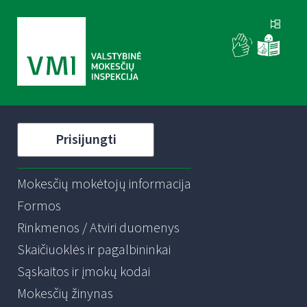
Prisijungti
Mokesčių mokėtojų informacija
Formos
Rinkmenos / Atviri duomenys
Skaičiuoklės ir pagalbininkai
Sąskaitos ir įmokų kodai
Mokesčių žinynas