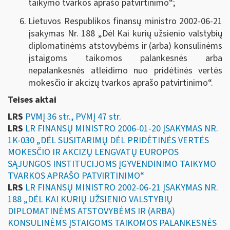
taikymo tvarkos aprašo patvirtinimo“;
Lietuvos Respublikos finansų ministro 2002-06-21
įsakymas Nr. 188 „
Dėl Kai kurių užsienio valstybių
diplomatinėms atstovybėms ir (arba) konsulinėms
įstaigoms taikomos palankesnės arba
nepalankesnės atleidimo nuo pridėtinės vertės
mokesčio ir akcizų tvarkos aprašo patvirtinimo
“.
Teises aktai
LRS
PVMĮ 36 str., PVMĮ 47 str.
LRS
LR FINANSŲ MINISTRO 2006-01-20 ĮSAKYMAS NR.
1K-030 „DĖL SUSITARIMŲ DĖL PRIDĖTINĖS VERTĖS
MOKESČIO IR AKCIZŲ LENGVATŲ EUROPOS
SĄJUNGOS INSTITUCIJOMS ĮGYVENDINIMO TAIKYMO
TVARKOS APRAŠO PATVIRTINIMO“
LRS
LR FINANSŲ MINISTRO 2002-06-21 ĮSAKYMAS NR.
188 „DĖL KAI KURIŲ UŽSIENIO VALSTYBIŲ
DIPLOMATINĖMS ATSTOVYBĖMS IR (ARBA)
KONSULINĖMS ĮSTAIGOMS TAIKOMOS PALANKESNĖS