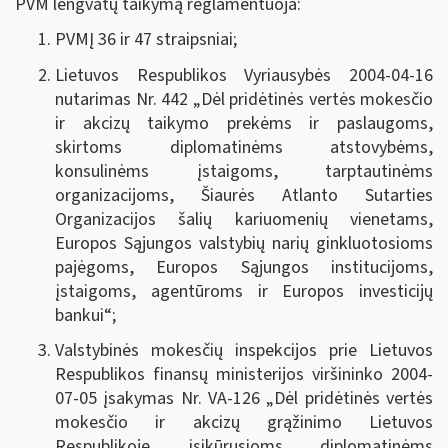
PVM lengvatų taikymą reglamentuoja:
PVMĮ 36 ir 47 straipsniai;
Lietuvos Respublikos Vyriausybės 2004-04-16
nutarimas Nr. 442 „
Dėl pridėtinės vertės mokesčio
ir akcizų taikymo prekėms ir paslaugoms,
skirtoms diplomatinėms atstovybėms,
konsulinėms įstaigoms, tarptautinėms
organizacijoms, Šiaurės Atlanto Sutarties
Organizacijos šalių kariuomenių vienetams,
Europos Sąjungos valstybių narių ginkluotosioms
pajėgoms, Europos Sąjungos institucijoms,
įstaigoms, agentūroms ir Europos investicijų
bankui
“;
Valstybinės mokesčių inspekcijos prie Lietuvos
Respublikos finansų ministerijos viršininko 2004-
07-05 įsakymas Nr. VA-126 „Dėl pridėtinės vertės
mokesčio ir akcizų grąžinimo Lietuvos
Respublikoje įsikūrusioms diplomatinėms