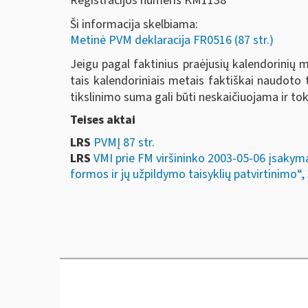
Registracijos numeris KM1138
Ši informacija skelbiama:
Metinė PVM deklaracija FR0516 (87 str.)
Jeigu pagal faktinius praėjusių kalendorinių
tais kalendoriniais metais faktiškai naudoto
tikslinimo suma gali būti neskaičiuojama ir to
Teises aktai
LRS
PVMĮ 87 str.
LRS
VMI prie FM viršininko 2003-05-06 įsakym
formos ir jų užpildymo taisyklių patvirtinimo“, 