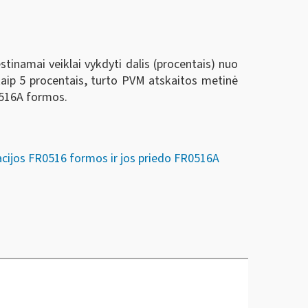
inamai veiklai vykdyti dalis (procentais) nuo
kaip 5 procentais, turto PVM atskaitos metinė
FR516A formos.
acijos FR0516 formos ir jos priedo FR0516A