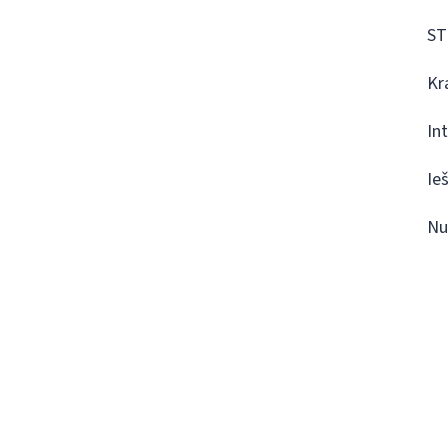
ST
Kr
In
Ie
Nu