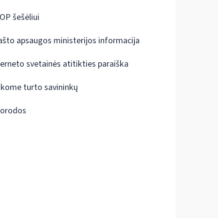
OP šešėliui
ašto apsaugos ministerijos informacija
terneto svetainės atitikties paraiška
škome turto savininkų
orodos