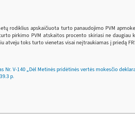
 metų rodiklius apskaičiuota turto panaudojimo PVM apmokest
 turto pirkimo PVM atskaitos procento skiriasi ne daugiau 
kiu atveju toks turto vienetas visai neįtraukiamas į priedą 
as Nr. V-140 „Dėl Metinės pridėtinės vertės mokesčio deklar
39.3 p.