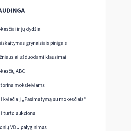
AUDINGA
kesčiai ir jų dydžiai
siskaitymas grynaisiais pinigais
žniausiai užduodami klausimai
kesčių ABC
ktorina moksleiviams
I kviečia į „Pasimatymą su mokesčiais“
I turto aukcionai
onių VDU palyginimas