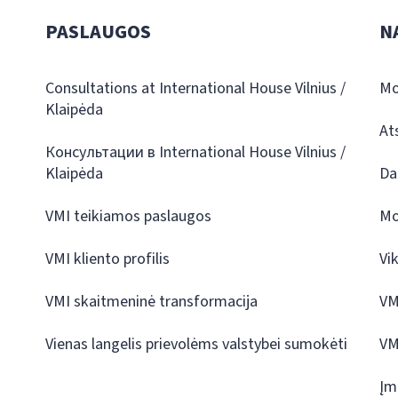
PASLAUGOS
N
Consultations at International House Vilnius /
Mo
Klaipėda
At
Консультации в International House Vilnius /
Klaipėda
Da
VMI teikiamos paslaugos
Mo
VMI kliento profilis
Vi
VMI skaitmeninė transformacija
VM
Vienas langelis prievolėms valstybei sumokėti
VM
Įm