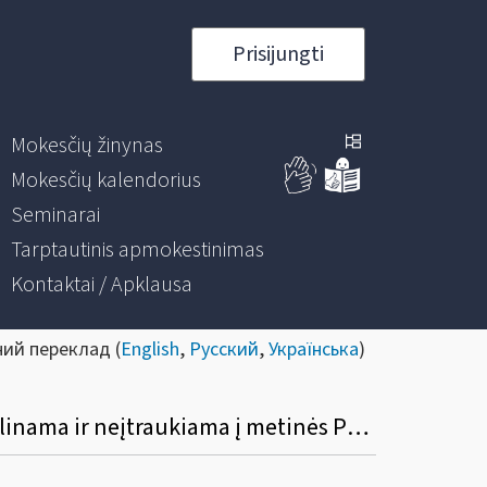
Prisijungti
Mokesčių žinynas
Mokesčių kalendorius
Seminarai
Tarptautinis apmokestinimas
Kontaktai / Apklausa
ний переклад (
English
,
Русский
,
Українська
)
Kada ilgalaikio materialiojo turto vieneto pirkimo PVM atskaitos suma gali būti netikslinama ir neįtraukiama į metinės PVM deklaracijos priedą (FR0516A)?