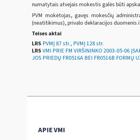
numatytais atvejais mokestis galės būti apskai
PVM mokėtojas, gavęs mokesčių administrato
(neatitikimus), privalo deklaracijos duomenis i
Teises aktai
LRS
PVMĮ 87 str., PVMĮ 128 str.
LRS
VMI PRIE FM VIRŠININKO 2003-05-06 Į
JOS PRIEDŲ FR0516A BEI FR0516B FORMŲ UŽ
APIE VMI