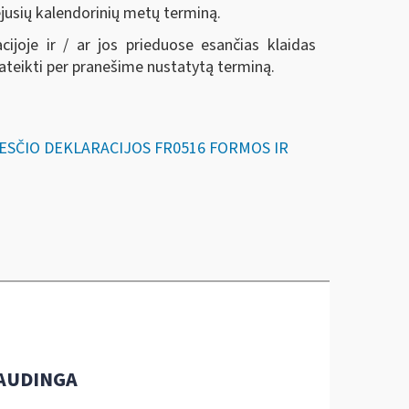
ėjusių kalendorinių metų terminą.
joje ir / ar jos prieduose esančias klaidas
 pateikti per pranešime nustatytą terminą.
KESČIO DEKLARACIJOS FR0516 FORMOS IR
AUDINGA