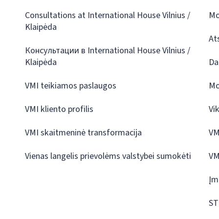
Consultations at International House Vilnius /
Mo
Klaipėda
At
Консультации в International House Vilnius /
Klaipėda
Da
VMI teikiamos paslaugos
Mo
VMI kliento profilis
Vi
VMI skaitmeninė transformacija
VM
Vienas langelis prievolėms valstybei sumokėti
VM
Įm
ST