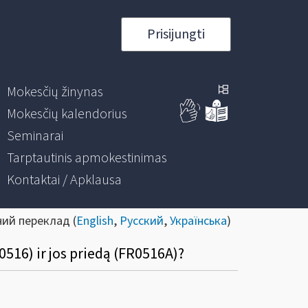
Prisijungti
Mokesčių žinynas
Mokesčių kalendorius
Seminarai
Tarptautinis apmokestinimas
Kontaktai / Apklausa
ний переклад (
English
,
Русский
,
Українська
)
516) ir jos priedą (FR0516A)?