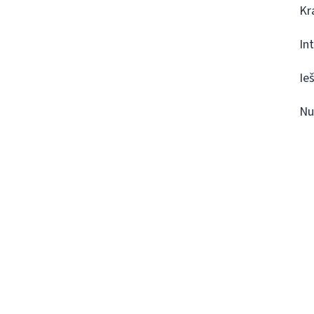
Kr
In
Ie
Nu