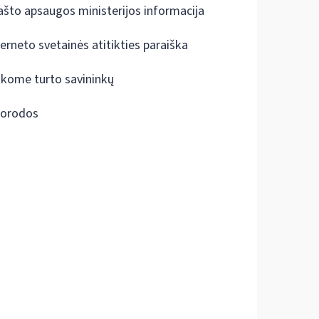
ašto apsaugos ministerijos informacija
terneto svetainės atitikties paraiška
škome turto savininkų
orodos