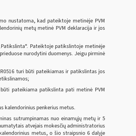
kimo nustatoma, kad pateiktoje metinėje PVM
kalendorinių metų metinė PVM deklaracija ir jos
Patikslinta“. Pateiktoje patikslintoje metinėje
 ar prieduose nurodytini duomenys. Jeigu pirminė
0516 turi būti pateikiamas ir patikslintas jos
netikslinamos;
i būti pateikiama patikslinta pati metinė PVM
ius kalendorinius penkerius metus.
rminas sutrumpinamas nuo einamųjų metų ir 5
e numatytais atvejais mokesčių administratorius
kalendorinius metus, o šio straipsnio 6 dalyje