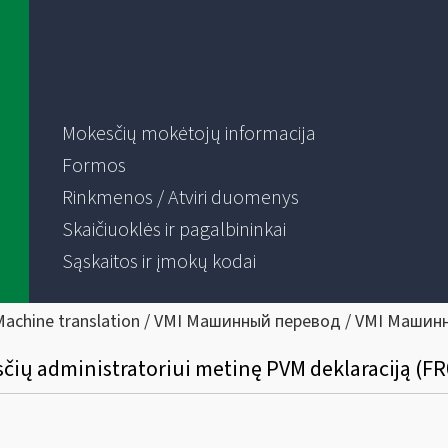
Mokesčių mokėtojų informacija
Formos
Rinkmenos / Atviri duomenys
Skaičiuoklės ir pagalbininkai
Sąskaitos ir įmokų kodai
Machine translation / VMI Машинный перевод / VMI Машин
sčių administratoriui metinę PVM deklaraciją (FR0