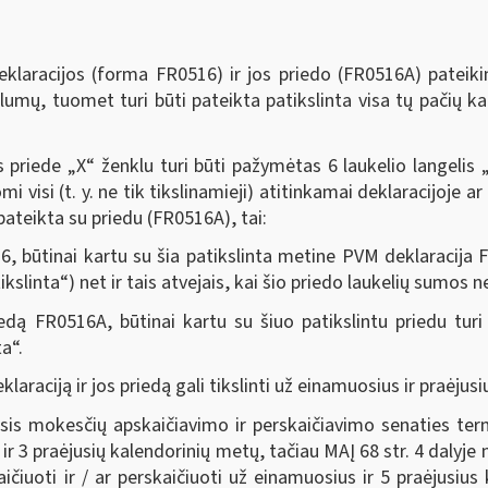
eklaracijos (forma FR0516) ir jos priedo (FR0516A) patei
kslumų, tuomet turi būti pateikta patikslinta visa tų pačių 
s priede „X“ ženklu turi būti pažymėtas 6 laukelio langelis „
omi visi (t. y. ne tik tikslinamieji) atitinkamai deklaracijoje
teikta su priedu (FR0516A), tai:
, būtinai kartu su šia patikslinta metine PVM deklaracija FR
slinta“) net ir tais atvejais, kai šio priedo laukelių sumos 
edą FR0516A, būtinai kartu su šiuo patikslintu priedu tur
a“.
raciją ir jos priedą gali tikslinti už einamuosius ir praėjus
sis mokesčių apskaičiavimo ir perskaičiavimo senaties te
ir 3 praėjusių kalendorinių metų, tačiau MAĮ 68 str. 4 dalyj
uoti ir / ar perskaičiuoti už einamuosius ir 5 praėjusius 