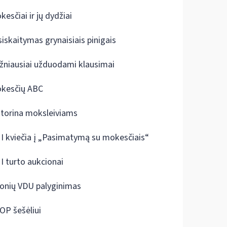
kesčiai ir jų dydžiai
siskaitymas grynaisiais pinigais
žniausiai užduodami klausimai
kesčių ABC
ktorina moksleiviams
I kviečia į „Pasimatymą su mokesčiais“
I turto aukcionai
onių VDU palyginimas
OP šešėliui