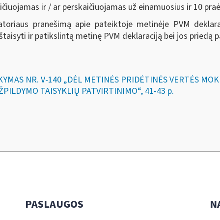
čiuojamas ir / ar perskaičiuojamas už einamuosius ir 10 pra
riaus pranešimą apie pateiktoje metinėje PVM deklaraci
štaisyti ir patikslintą metinę PVM deklaraciją bei jos priedą
SAKYMAS NR. V-140 „DĖL METINĖS PRIDĖTINĖS VERTĖS MO
PILDYMO TAISYKLIŲ PATVIRTINIMO“, 41-43 p.
PASLAUGOS
N