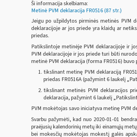
Ši informacija skelbiama:
Metinė PVM deklaracija FR0516 (87 str.)
Jeigu po užpildytos pirminės metinės PVM d
deklaracijoje ar jos priede yra klaidų ar neti
priedas.
Patikslintoje metinėje PVM deklaracijoje ir jo
PVM deklaracijoje ir jos priede turi būti nurod
metinė PVM deklaracija (forma FR0516) buvo pa
tikslinant metinę PVM deklaraciją FR0516
priedas FR0516A (pažymint 6 laukelį „Patik
tikslinant metinės PVM deklaracijos pri
deklaracija, pažymint 6 laukelį „Patikslint
PVM mokėtojas savo iniciatyva metinę PVM dekla
Svarbu pažymėti, kad nuo 2020-01-01 bendra
praėjusių kalendorinių metų iki einamųjų metų 
bei mokesčių mokėtojas mokestį galės apskaiči