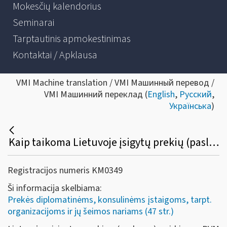
Mokesčių kalendorius
Seminarai
Tarptautinis apmokestinimas
Kontaktai / Apklausa
VMI Machine translation / VMI Машинный перевод /
VMI Машинний переклад (
English
,
Русский
,
Українська
)
Kaip taikoma Lietuvoje įsigytų prekių (paslaugų) pirkimo PVM lengvata diplomatinėms atstovybėms, konsulinėms įstaigoms ir tarptautinėms organizacijoms ar jų atstovybėms, taip pat šių atstovybių ir įstaigų nariams ir jų šeimų nariams?
Registracijos numeris KM0349
Ši informacija skelbiama:
Prekės diplomatinėms, konsulinėms įstaigoms, tarpt.
organizacijoms ir jų šeimos nariams (47 str.)