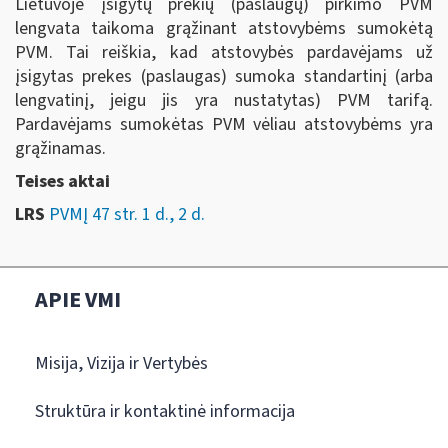
Lietuvoje įsigytų prekių (paslaugų) pirkimo PVM
lengvata taikoma grąžinant atstovybėms sumokėtą
PVM. Tai reiškia, kad atstovybės pardavėjams už
įsigytas prekes (paslaugas) sumoka standartinį (arba
lengvatinį, jeigu jis yra nustatytas) PVM tarifą.
Pardavėjams sumokėtas PVM vėliau atstovybėms yra
grąžinamas.
Teises aktai
LRS
PVMĮ 47 str. 1 d., 2 d.
APIE VMI
Misija, Vizija ir Vertybės
Struktūra ir kontaktinė informacija