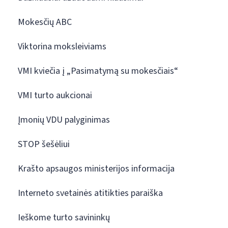
Mokesčių ABC
Viktorina moksleiviams
VMI kviečia į „Pasimatymą su mokesčiais“
VMI turto aukcionai
Įmonių VDU palyginimas
STOP šešėliui
Krašto apsaugos ministerijos informacija
Interneto svetainės atitikties paraiška
Ieškome turto savininkų