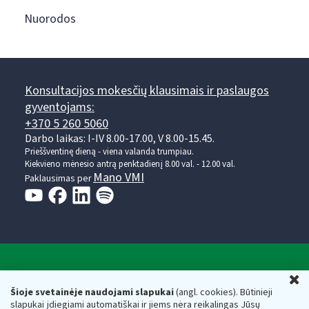
Nuorodos
Konsultacijos mokesčių klausimais ir paslaugos
gyventojams:
+370 5 260 5060
Darbo laikas: I-IV 8.00-17.00, V 8.00-15.45.
Prieššventinę dieną - viena valanda trumpiau.
Kiekvieno mėnesio antrą penktadienį 8.00 val. - 12.00 val.
Mano VMI
Paklausimas per
Valstybinė mokesčių inspekcija prie Lietuvos
U
Respublikos finansų ministerijos
Šioje svetainėje naudojami slapukai
(angl. cookies). Būtinieji
slapukai įdiegiami automatiškai ir jiems nėra reikalingas Jūsų