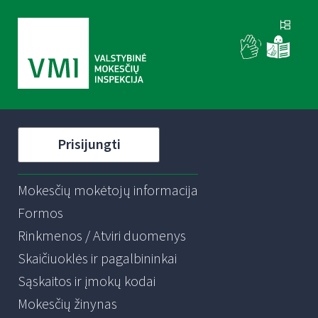
Prisijungti
Mokesčių mokėtojų informacija
Formos
Rinkmenos / Atviri duomenys
Skaičiuoklės ir pagalbininkai
Sąskaitos ir įmokų kodai
Mokesčių žinynas