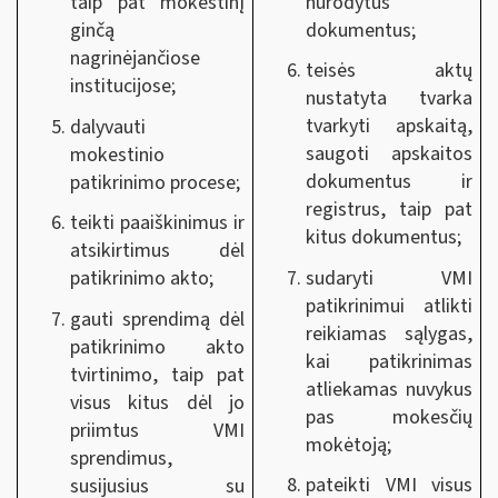
nurodytus
taip pat mokestinį
dokumentus;
ginčą
nagrinėjančiose
teisės aktų
institucijose;
nustatyta tvarka
tvarkyti apskaitą,
dalyvauti
saugoti apskaitos
mokestinio
dokumentus ir
patikrinimo procese;
registrus, taip pat
teikti paaiškinimus ir
kitus dokumentus;
atsikirtimus dėl
sudaryti VMI
patikrinimo akto;
patikrinimui atlikti
gauti sprendimą dėl
reikiamas sąlygas,
patikrinimo akto
kai patikrinimas
tvirtinimo, taip pat
atliekamas nuvykus
visus kitus dėl jo
pas mokesčių
priimtus VMI
mokėtoją;
sprendimus,
pateikti VMI visus
susijusius su