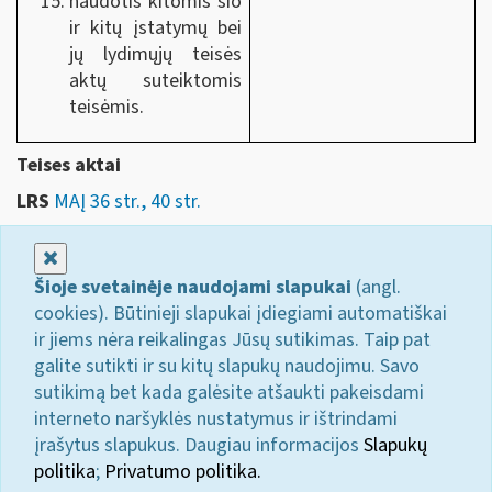
naudotis kitomis šio
ir kitų įstatymų bei
jų lydimųjų teisės
aktų suteiktomis
teisėmis.
Teises aktai
LRS
MAĮ 36 str., 40 str.
Uždaryti
Šioje svetainėje naudojami slapukai
(angl.
cookies). Būtinieji slapukai įdiegiami automatiškai
ir jiems nėra reikalingas Jūsų sutikimas. Taip pat
galite sutikti ir su kitų slapukų naudojimu. Savo
sutikimą bet kada galėsite atšaukti pakeisdami
interneto naršyklės nustatymus ir ištrindami
įrašytus slapukus. Daugiau informacijos
Slapukų
politika
;
Privatumo politika.