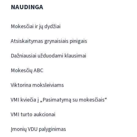
NAUDINGA
Mokesčiai ir jų dydžiai
Atsiskaitymas grynaisiais pinigais
Dažniausiai užduodami klausimai
Mokesčių ABC
Viktorina moksleiviams
VMI kviečia į „Pasimatymą su mokesčiais“
VMI turto aukcionai
Įmonių VDU palyginimas