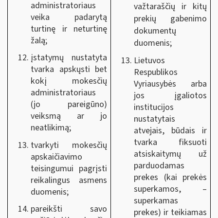
administratoriaus
važtaraščių ir kitų
veika padarytą
prekių gabenimo
turtinę ir neturtinę
dokumentų
žalą;
duomenis;
įstatymų nustatyta
Lietuvos
tvarka apskųsti bet
Respublikos
kokį mokesčių
Vyriausybės arba
administratoriaus
jos įgaliotos
(jo pareigūno)
institucijos
veiksmą ar jo
nustatytais
neatlikimą;
atvejais, būdais ir
tvarka fiksuoti
tvarkyti mokesčių
atsiskaitymų už
apskaičiavimo
parduodamas
teisingumui pagrįsti
prekes (kai prekės
reikalingus asmens
superkamos, –
duomenis;
superkamas
pareikšti savo
prekes) ir teikiamas