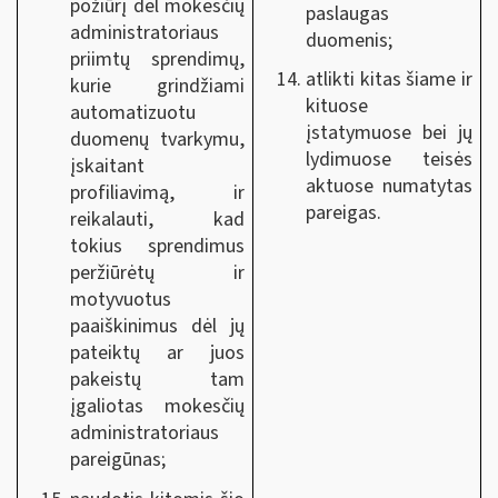
požiūrį dėl mokesčių
paslaugas
administratoriaus
duomenis;
priimtų sprendimų,
atlikti kitas šiame ir
kurie grindžiami
kituose
automatizuotu
įstatymuose bei jų
duomenų tvarkymu,
lydimuose teisės
įskaitant
aktuose numatytas
profiliavimą, ir
pareigas.
reikalauti, kad
tokius sprendimus
peržiūrėtų ir
motyvuotus
paaiškinimus dėl jų
pateiktų ar juos
pakeistų tam
įgaliotas mokesčių
administratoriaus
pareigūnas;