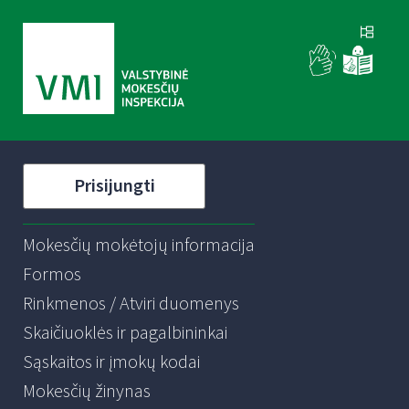
Prisijungti
Mokesčių mokėtojų informacija
Formos
Rinkmenos / Atviri duomenys
Skaičiuoklės ir pagalbininkai
Sąskaitos ir įmokų kodai
Mokesčių žinynas