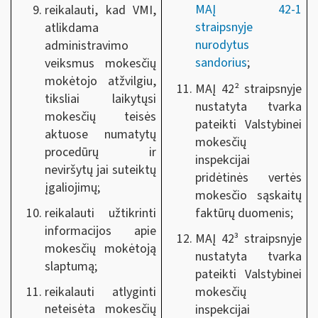
MAĮ 42-1
reikalauti, kad VMI,
straipsnyje
atlikdama
nurodytus
administravimo
sandorius
;
veiksmus mokesčių
mokėtojo atžvilgiu,
MAĮ 42² straipsnyje
tiksliai laikytųsi
nustatyta tvarka
mokesčių teisės
pateikti Valstybinei
aktuose numatytų
mokesčių
procedūrų ir
inspekcijai
neviršytų jai suteiktų
pridėtinės vertės
įgaliojimų;
mokesčio sąskaitų
faktūrų duomenis;
reikalauti užtikrinti
informacijos apie
MAĮ 42³ straipsnyje
mokesčių mokėtoją
nustatyta tvarka
slaptumą;
pateikti Valstybinei
reikalauti atlyginti
mokesčių
neteisėta mokesčių
inspekcijai