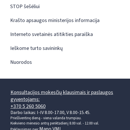
STOP šešėliui
Krašto apsaugos ministerijos informacija
Interneto svetainės atitikties paraiška
Ieškome turto savininkų
Nuorodos
Konsultacijos mokesčių klausimais ir paslaugos
gyventojams:
+370 5 260 5060
Darbo laikas: I-IV 8.00-17.00, V 8.00-15.45.
Prieššventinę dieną - viena valanda trumpiau.
Kiekvieno mėnesio antrą penktadienį 8.00 val. - 12.00 val.
Mano VMI
Paklausimas per