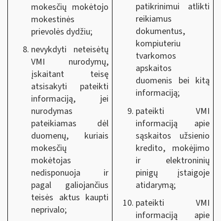
patikrinimui atlikti
mokesčių mokėtojo
reikiamus
mokestinės
dokumentus,
prievolės dydžiu;
kompiuteriu
nevykdyti neteisėtų
tvarkomos
VMI nurodymų,
apskaitos
įskaitant teisę
duomenis bei kitą
atsisakyti pateikti
informaciją;
informaciją, jei
pateikti VMI
nurodymas
informaciją apie
pateikiamas dėl
sąskaitos užsienio
duomenų, kuriais
kredito, mokėjimo
mokesčių
ir elektroninių
mokėtojas
pinigų įstaigoje
nedisponuoja ir
atidarymą;
pagal galiojančius
teisės aktus kaupti
pateikti VMI
neprivalo;
informaciją apie