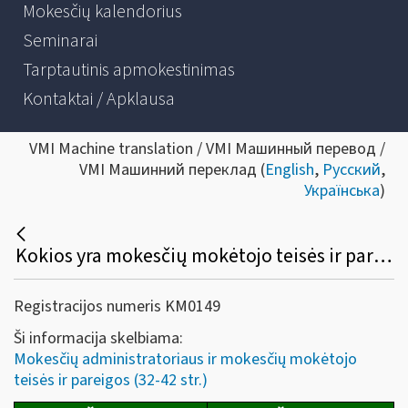
Mokesčių kalendorius
Seminarai
Tarptautinis apmokestinimas
Kontaktai / Apklausa
VMI Machine translation / VMI Машинный перевод /
VMI Машинний переклад (
English
,
Русский
,
Українська
)
Kokios yra mokesčių mokėtojo teisės ir pareigos?
Registracijos numeris KM0149
Ši informacija skelbiama:
Mokesčių administratoriaus ir mokesčių mokėtojo
teisės ir pareigos (32-42 str.)