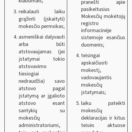
klausimais;
pranešti apie
pasikeitusius
reikalauti laiku
Mokesčių mokėtojų
grąžinti (įskaityti)
registro
mokesčio permokas;
informacinėje
asmeniškai dalyvauti
sistemoje esančius
arba būti
duomenis
;
atstovaujamas (jei
teisingai
įstatymai tokio
apskaičiuoti
atstovavimo
mokestį,
tiesiogiai
vadovaujantis
nedraudžia) savo
mokesčių
atstovo pagal
įstatymais;
įstatymą ar įgalioto
laiku pateikti
atstovo esant
mokesčių
santykių su
deklaracijas ir kitus
mokesčių
teisės aktuose
administratoriumi,