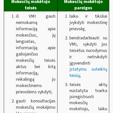
Mokesčių mokėtojo
Mokesčių mokėtojo
teisės
pareigos
iš VMI gauti
laiku ir tiksliai
nemokamą
įvykdyti mokestinę
informaciją apie
prievolę;
mokesčius, jų
bendradarbiauti su
lengvatas,
VMI, vykdyti jos
informaciją apie
teisėtus nurodymus
galiojančius
ir netrukdyti
mokesčių teisės
įgyvendinti
aktus bei kitą
įstatymu suteiktų
informaciją,
teisių
;
reikalingą jo
teisės aktų
mokestinėms
nustatyta tvarka
prievolėms vykdyti;
įsiregistruoti
gauti konsultacijas
mokesčių
mokesčių mokėjimo
mokėtoju, laiku