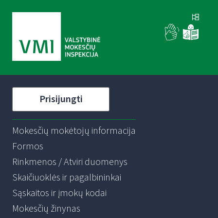
Prisijungti
Mokesčių mokėtojų informacija
Formos
Rinkmenos / Atviri duomenys
Skaičiuoklės ir pagalbininkai
Sąskaitos ir įmokų kodai
Mokesčių žinynas