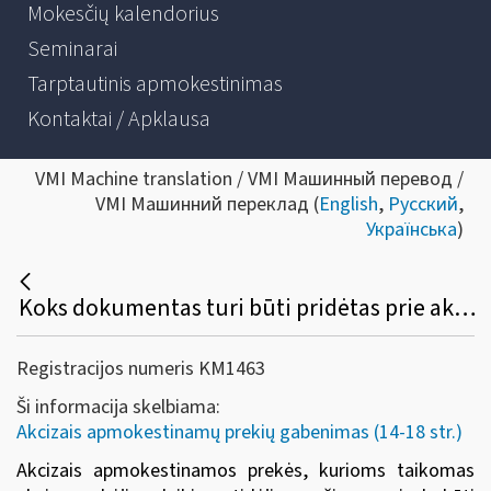
Mokesčių kalendorius
Seminarai
Tarptautinis apmokestinimas
Kontaktai / Apklausa
VMI Machine translation / VMI Машинный перевод /
VMI Машинний переклад (
English
,
Русский
,
Українська
)
Koks dokumentas turi būti pridėtas prie akcizais apmokestinamų prekių, gabenamų taikant akcizų mokėjimo laikino atidėjimo režimą?
Registracijos numeris KM1463
Ši informacija skelbiama:
Akcizais apmokestinamų prekių gabenimas (14-18 str.)
Akcizais apmokestinamos prekės, kurioms taikomas