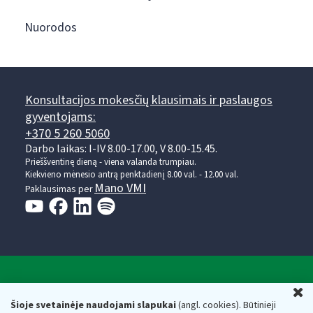
Nuorodos
Konsultacijos mokesčių klausimais ir paslaugos
gyventojams:
+370 5 260 5060
Darbo laikas: I-IV 8.00-17.00, V 8.00-15.45.
Prieššventinę dieną - viena valanda trumpiau.
Kiekvieno mėnesio antrą penktadienį 8.00 val. - 12.00 val.
Mano VMI
Paklausimas per
Valstybinė mokesčių inspekcija prie Lietuvos
U
Respublikos finansų ministerijos
Šioje svetainėje naudojami slapukai
(angl. cookies). Būtinieji