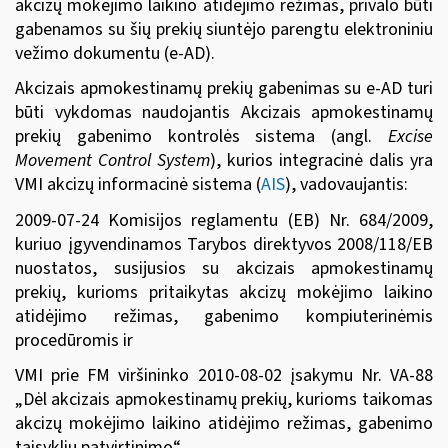
akcizų mokėjimo laikino atidėjimo režimas, privalo būti
gabenamos su šių prekių siuntėjo parengtu elektroniniu
vežimo dokumentu (e-AD).
Akcizais apmokestinamų prekių gabenimas su e-AD turi
būti vykdomas naudojantis Akcizais apmokestinamų
prekių gabenimo kontrolės sistema (angl.
Excise
Movement Control System
), kurios integracinė dalis yra
VMI akcizų informacinė sistema (
AIS
), vadovaujantis:
2009-0
7-24
Komisijos reglamentu (EB) Nr. 684/2009
,
kuriuo įgyvendinamos Tarybos direktyvos 2008/118/EB
nuostatos, susijusios su akcizais apmokestinamų
prekių, kurioms pritaikytas akcizų mokėjimo laikino
atidėjimo režimas, gabenimo kompiuterinėmis
procedūromis ir
VMI prie FM viršininko 2010-08-02 įsakymu Nr. VA-88
„Dėl akcizais apmokestinamų prekių, kurioms taikomas
akcizų mokėjimo laikino atidėjimo režimas, gabenimo
taisyklių patvirtinimo“.