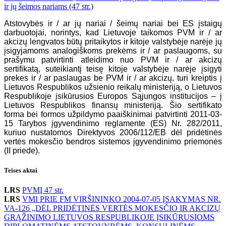
ir jų šeimos nariams (47 str.)
Atstovybės ir / ar jų nariai / šeimų nariai bei ES įstaigų
darbuotojai, norintys, kad Lietuvoje taikomos PVM ir / ar
akcizų lengvatos būtų pritaikytos ir kitoje valstybėje narėje jų
įsigyjamoms analogiškoms prekėms ir / ar paslaugoms, su
prašymu patvirtinti atleidimo nuo PVM ir / ar akcizų
sertifikatą, suteikiantį teisę kitoje valstybėje narėje įsigyti
prekes ir / ar paslaugas be PVM ir / ar akcizų, turi kreiptis į
Lietuvos Respublikos užsienio reikalų ministeriją, o Lietuvos
Respublikoje įsikūrusios Europos Sąjungos institucijos – į
Lietuvos Respublikos finansų ministeriją. Šio sertifikato
forma bei formos užpildymo paaiškinimai patvirtinti 2011-03-
15 Tarybos įgyvendinimo reglamente (ES) Nr. 282/2011,
kuriuo nustatomos Direktyvos 2006/112/EB dėl pridėtinės
vertės mokesčio bendros sistemos įgyvendinimo priemonės
(II priede).
Teises aktai
LRS
PVMĮ 47 str.
LRS
VMI PRIE FM VIRŠININKO 2004-07-05 ĮSAKYMAS NR.
VA-126 „DĖL PRIDĖTINĖS VERTĖS MOKESČIO IR AKCIZŲ
GRĄŽINIMO LIETUVOS RESPUBLIKOJE ĮSIKŪRUSIOMS