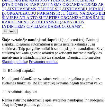
DIPLOMATINĖMS ATSTOVYBĖMS, KONSULINĖMS
ĮSTAIGOMS IR TARPTAUTINĖMS ORGANIZACIJOMS AR
JŲ ATSTOVYBĖMS, TAIP PAT ŠIŲ ATSTOVYBIŲ, ĮSTAIGŲ
IR ORGANIZACIJŲ NARIAMS IR JŲ ŠEIMŲ NARIAMS BEI
ŠIAURĖS ATLANTO SUTARTIES ORGANIZACIJOS ŠALIŲ
KARIUOMENIŲ VIENETAMS IR (ARBA) JUOS
LYDINTIEMS CIVILIAMS DARBUOTOJAMS“.
Uždaryti
Šioje svetainėje naudojami slapukai
(angl. cookies). Būtinieji
slapukai įdiegiami automatiškai ir jiems nėra reikalingas Jūsų
sutikimas. Taip pat galite sutikti ir su kitų slapukų naudojimu. Savo
sutikimą bet kada galėsite atšaukti pakeisdami interneto naršyklės
nustatymus ir ištrindami įrašytus slapukus. Daugiau informacijos
Slapukų politika
;
Privatumo politika.
Būtinieji slapukai
Naudojami sklandžiam svetainės veikimui ir įgalina pagrindines
svetainės funkcijas. Be šių slapukų svetainė negali tinkamai veikti.
Analitiniai slapukai
Renka statistinę informaciją apie svetainės naudojimą ir naudojami
Jūsų naršymo patirties gerinimui.