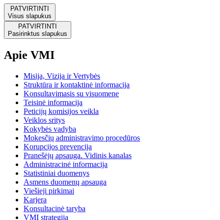
PATVIRTINTI
Visus slapukus
PATVIRTINTI
Pasirinktus slapukus
Apie VMI
Misija, Vizija ir Vertybės
Struktūra ir kontaktinė informacija
Konsultavimasis su visuomene
Teisinė informacija
Peticijų komisijos veikla
Veiklos sritys
Kokybės vadyba
Mokesčių administravimo procedūros
Korupcijos prevencija
Pranešėjų apsauga. Vidinis kanalas
Administracinė informacija
Statistiniai duomenys
Asmens duomenų apsauga
Viešieji pirkimai
Karjera
Konsultacinė taryba
VMI strategija