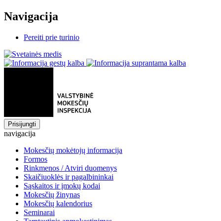
Navigacija
Pereiti prie turinio
Prisijungti
navigacija
Mokesčių mokėtojų informacija
Formos
Rinkmenos / Atviri duomenys
Skaičiuoklės ir pagalbininkai
Sąskaitos ir įmokų kodai
Mokesčių žinynas
Mokesčių kalendorius
Seminarai