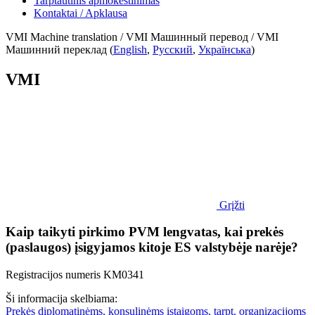
Tarptautinis apmokestinimas
Kontaktai / Apklausa
VMI Machine translation / VMI Машинный перевод / VMI
Машинний переклад (
English
,
Русский
,
Українська
)
VMI
Grįžti
Kaip taikyti pirkimo PVM lengvatas, kai prekės
(paslaugos) įsigyjamos kitoje ES valstybėje narėje?
Registracijos numeris KM0341
Ši informacija skelbiama:
Prekės diplomatinėms, konsulinėms įstaigoms, tarpt. organizacijoms