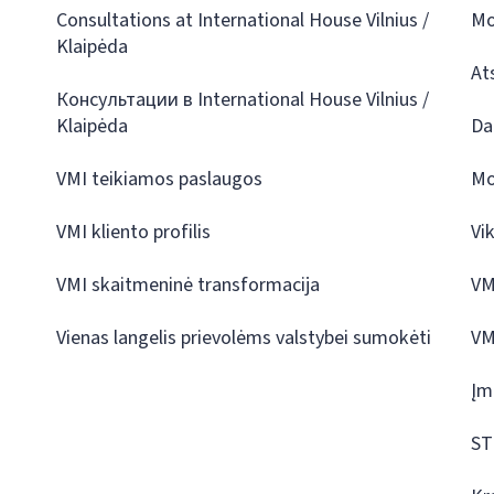
Consultations at International House Vilnius /
Mo
Klaipėda
At
Консультации в International House Vilnius /
Klaipėda
Da
VMI teikiamos paslaugos
Mo
VMI kliento profilis
Vi
VMI skaitmeninė transformacija
VM
Vienas langelis prievolėms valstybei sumokėti
VM
Įm
ST