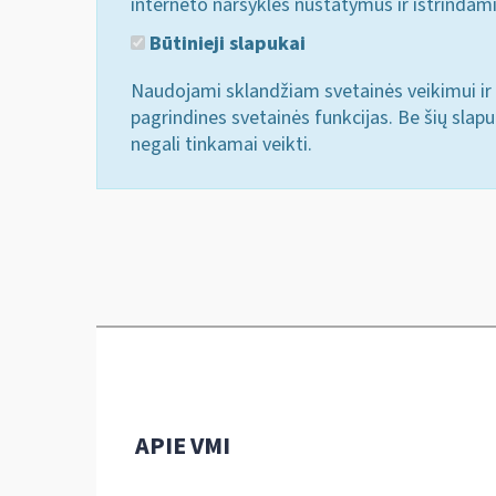
interneto naršyklės nustatymus ir ištrindam
Būtinieji slapukai
Naudojami sklandžiam svetainės veikimui ir 
pagrindines svetainės funkcijas. Be šių slap
negali tinkamai veikti.
APIE VMI