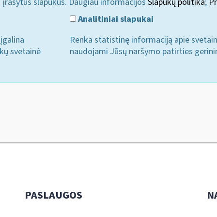
i įrašytus slapukus. Daugiau informacijos
Slapukų politika
;
Pr
Analitiniai slapukai
įgalina
Renka statistinę informaciją apie svetai
ukų svetainė
naudojami Jūsų naršymo patirties gerini
PASLAUGOS
N