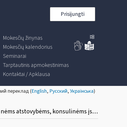
Prisijungti
Mokesčių žinynas
Mokesčių kalendorius
Seminarai
Tarptautinis apmokestinimas
Kontaktai / Apklausa
ний переклад (
English
,
Русский
,
Українська
)
Kaip taikoma importuotų į Lietuvą prekių (paslaugų) importo PVM lengvata diplomatinėms atstovybėms, konsulinėms įstaigoms ir tarptautinėms organizacijoms ar jų atstovybėms, taip pat šių atstovybių ir įstaigų nariams ir jų šeimų nariams?