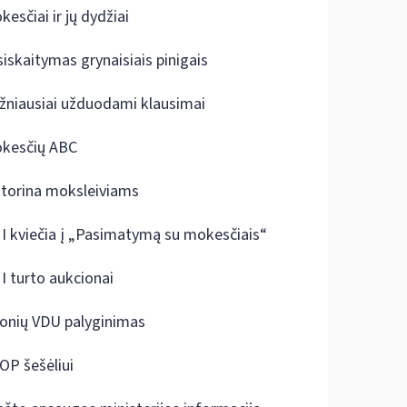
kesčiai ir jų dydžiai
siskaitymas grynaisiais pinigais
žniausiai užduodami klausimai
kesčių ABC
ktorina moksleiviams
I kviečia į „Pasimatymą su mokesčiais“
I turto aukcionai
onių VDU palyginimas
OP šešėliui