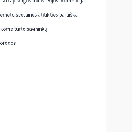
ašto apsaugos ministerijos informacija
terneto svetainės atitikties paraiška
škome turto savininkų
orodos