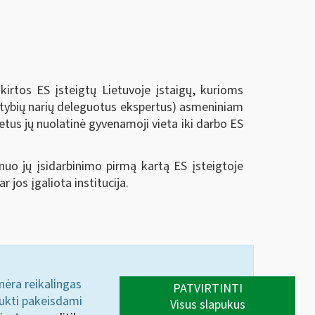
tos ES įsteigtų Lietuvoje įstaigų, kurioms
alstybių narių deleguotus ekspertus) asmeniniam
metus jų nuolatinė gyvenamoji vieta iki darbo ES
nuo jų įsidarbinimo pirmą kartą ES įsteigtoje
jos įgaliota institucija.
 nėra reikalingas
PATVIRTINTI
aukti pakeisdami
Visus slapukus