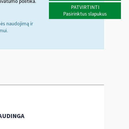
ivatumo politika.
PATVIRTINTI
Pasirinktus slapukus
nės naudojimą ir
mui.
AUDINGA