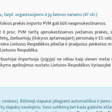
tarpt. organizacijoms ir jų šeimos nariams (47 str.)
, tokios prekės importo PVM gali būti neapmokestinamos.
0 proc. PVM tarifą apmokestinamos įvežamos prekės, skir
itetų, darbuotojų (išskyrus aptarnaujantį personalą ir ES v
s nėra Lietuvos Respublikos piliečiai ir praėjusius penkerius 
 Lietuvos Respublika.
uotojai importuoja (įsigyja) ne vėliau kaip vieneri metai 
ikymo apribojimus nustato Lietuvos Respublikos Vyriausybė ar 
. cookies). Būtinieji slapukai įdiegiami automatiškai ir jiems
u kitų slapukų naudojimu. Savo sutikimą bet kada galėsite atš