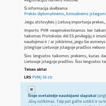
Registracijos numeris KM0348
Ši informacija skelbiama:
Prekės diplomatinėms, konsulinėms įstaigoms, 
Jeigu atstovybės į Lietuvą importuoja prekes
Importo PVM neapmokestinamos bei taikant 
taikomas Protokolas dėl ES privilegijų ir imun
naudojimui ir / ar įsikūrimui, jeigu šie asmeny
įsteigtoje Lietuvoje įstaigoje pradžios nebuvo
Šios lengvatos taikomos prekėms, kurias darb
Lietuvoje įstaigoje pradžios. Šios lengvatos ta
Teises aktai
LRS
PVMĮ 36 str.
Uždaryti
Šioje svetainėje naudojami slapukai
(angl
Jūsų sutikimas. Taip pat galite sutikti ir s