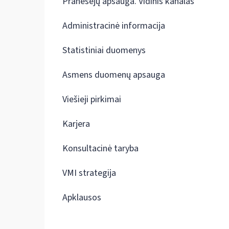
Pranešėjų apsauga. Vidinis kanalas
Administracinė informacija
Statistiniai duomenys
Asmens duomenų apsauga
Viešieji pirkimai
Karjera
Konsultacinė taryba
VMI strategija
Apklausos