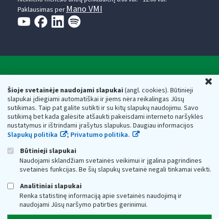
Mano VMI
Paklausimas per
Valstybinė mokesčių inspekcija prie Lietuvos
U
Respublikos finansų ministerijos
Šioje svetainėje naudojami slapukai
(angl. cookies). Būtinieji
slapukai įdiegiami automatiškai ir jiems nėra reikalingas Jūsų
Biudžetinė įstaiga. Juridinio asmens kodas — 188659752,
sutikimas. Taip pat galite sutikti ir su kitų slapukų naudojimu. Savo
adresas: Vasario 16-osios g. 14, 01107 Vilnius, Lietuva, el.paštas:
sutikimą bet kada galėsite atšaukti pakeisdami interneto naršyklės
vmi@vmi.lt
, E. pristatymo dėžutės adresas 188659752
nustatymus ir ištrindami įrašytus slapukus. Daugiau informacijos
Duomenys apie Valstybinę mokesčių inspekciją prie Lietuvos
Slapukų politika
;
Privatumo politika.
Respublikos finansų ministerijos kaupiami ir saugomi Juridinių
asmenų registre
Būtinieji slapukai
Naudojami sklandžiam svetainės veikimui ir įgalina pagrindines
svetainės funkcijas. Be šių slapukų svetainė negali tinkamai veikti.
Analitiniai slapukai
Renka statistinę informaciją apie svetainės naudojimą ir
naudojami Jūsų naršymo patirties gerinimui.