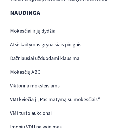
NAUDINGA
Mokesčiai ir jų dydžiai
Atsiskaitymas grynaisiais pinigais
Dažniausiai užduodami klausimai
Mokesčių ABC
Viktorina moksleiviams
VMI kviečia į „Pasimatymą su mokesčiais“
VMI turto aukcionai
Įmonių VDU palyginimas