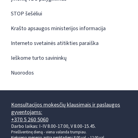
STOP šešėliui
Krašto apsaugos ministerijos informacija
Interneto svetainės atitikties paraiška
Ieškome turto savininkų
Nuorodos
Konsultacijos mokesčių klausimais ir paslaugos
gyventojams:
+370 5 260 5060
Darbo laikas: I-IV 8.00-17.00, V 8.00-15.45.
Prieššventinę dieną - viena valanda trumpiau.
Kiekvieno mėnesio antrą penktadienį 8.00 val. - 12.00 val.