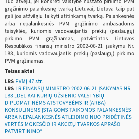
Tuo atveju, jei konkreti valstybė nustato pirkimo PVM
grąžinimo palankesnę tvarką Lietuvai, Lietuva taip pat
gali jos atžvilgiu taikyti atitinkamą tvarką. Palankesnės
arba nepalankesnės PVM grąžinimo ambasadoms
taisyklės, kuriomis vadovaujantis prekių (paslaugų)
pirkimo PVM grąžinamas, patvirtintos Lietuvos
Respublikos finansų ministro 2002-06-21 įsakymu Nr.
188, kuriomis vadovaujantis prekių (paslaugų) pirkimo
PVM grąžinamas.
Teises aktai
LRS
PVMĮ 47 str.
LRS
LR FINANSŲ MINISTRO 2002-06-21 ĮSAKYMAS NR.
188 „DĖL KAI KURIŲ UŽSIENIO VALSTYBIŲ
DIPLOMATINĖMS ATSTOVYBĖMS IR (ARBA)
KONSULINĖMS ĮSTAIGOMS TAIKOMOS PALANKESNĖS
ARBA NEPALANKESNĖS ATLEIDIMO NUO PRIDĖTINĖS
VERTĖS MOKESČIO IR AKCIZŲ TVARKOS APRAŠO
PATVIRTINIMO“