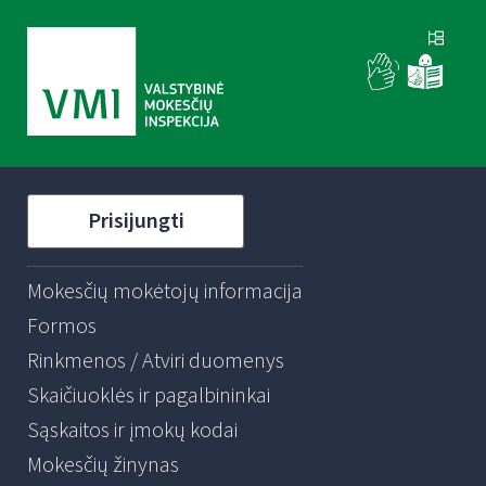
Prisijungti
Mokesčių mokėtojų informacija
Formos
Rinkmenos / Atviri duomenys
Skaičiuoklės ir pagalbininkai
Sąskaitos ir įmokų kodai
Mokesčių žinynas