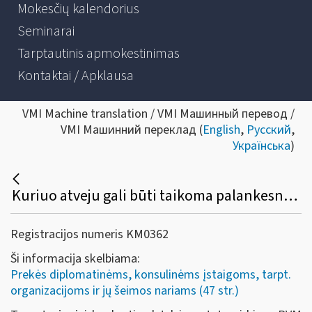
Mokesčių kalendorius
Seminarai
Tarptautinis apmokestinimas
Kontaktai / Apklausa
VMI Machine translation / VMI Машинный перевод /
VMI Машинний переклад (
English
,
Русский
,
Українська
)
Kuriuo atveju gali būti taikoma palankesnė ar nepalankesnė PVM grąžinimo tvarka?
Registracijos numeris KM0362
Ši informacija skelbiama:
Prekės diplomatinėms, konsulinėms įstaigoms, tarpt.
organizacijoms ir jų šeimos nariams (47 str.)