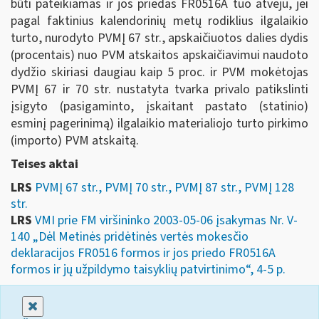
būti pateikiamas ir jos priedas FR0516A tuo atveju, jei
pagal faktinius kalendorinių metų rodiklius ilgalaikio
turto, nurodyto PVMĮ 67 str., apskaičiuotos dalies dydis
(procentais) nuo PVM atskaitos apskaičiavimui naudoto
dydžio skiriasi daugiau kaip 5 proc. ir PVM mokėtojas
PVMĮ 67 ir 70 str. nustatyta tvarka privalo patikslinti
įsigyto (pasigaminto, įskaitant pastato (statinio)
esminį pagerinimą) ilgalaikio materialiojo turto pirkimo
(importo) PVM atskaitą.
Teises aktai
LRS
PVMĮ 67 str., PVMĮ 70 str., PVMĮ 87 str., PVMĮ 128
str.
LRS
VMI prie FM viršininko 2003-05-06 įsakymas Nr. V-
140 „Dėl Metinės pridėtinės vertės mokesčio
deklaracijos FR0516 formos ir jos priedo FR0516A
formos ir jų užpildymo taisyklių patvirtinimo“, 4-5 p.
Uždaryti