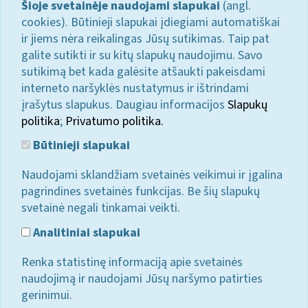
Šioje svetainėje naudojami slapukai
(angl.
cookies). Būtinieji slapukai įdiegiami automatiškai
ir jiems nėra reikalingas Jūsų sutikimas. Taip pat
galite sutikti ir su kitų slapukų naudojimu. Savo
sutikimą bet kada galėsite atšaukti pakeisdami
interneto naršyklės nustatymus ir ištrindami
įrašytus slapukus. Daugiau informacijos
Slapukų
politika
;
Privatumo politika.
Būtinieji slapukai
Naudojami sklandžiam svetainės veikimui ir įgalina
pagrindines svetainės funkcijas. Be šių slapukų
svetainė negali tinkamai veikti.
Analitiniai slapukai
Renka statistinę informaciją apie svetainės
naudojimą ir naudojami Jūsų naršymo patirties
gerinimui.