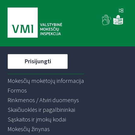
Prisijungti
Mokesčių mokėtojų informacija
Formos
Rinkmenos / Atviri duomenys
Skaičiuoklės ir pagalbininkai
Sąskaitos ir įmokų kodai
Mokesčių žinynas