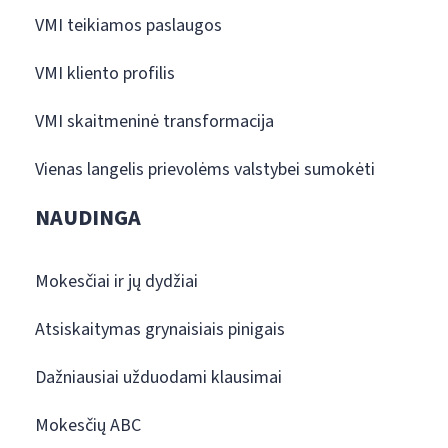
VMI teikiamos paslaugos
VMI kliento profilis
VMI skaitmeninė transformacija
Vienas langelis prievolėms valstybei sumokėti
NAUDINGA
Mokesčiai ir jų dydžiai
Atsiskaitymas grynaisiais pinigais
Dažniausiai užduodami klausimai
Mokesčių ABC