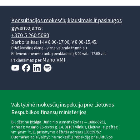
Konsultacijos mokesčių klausimais ir paslaugos
gyventojams:
+370 5 260 5060
Darbo laikas: I-IV 8.00-17.00, V 8.00-15.45.
Prieššventinę dieną - viena valanda trumpiau.
Kiekvieno mėnesio antrą penktadienį 8.00 val. - 12.00 val.
Mano VMI
Paklausimas per
Valstybinė mokesčių inspekcija prie Lietuvos
Respublikos finansų ministerijos
Biudžetinė įstaiga. Juridinio asmens kodas — 188659752,
adresas: Vasario 16-osios g. 14, 01107 Vilnius, Lietuva, el.paštas:
vmi@vmi.lt
, E. pristatymo dėžutės adresas 188659752
Duomenys apie Valstybinę mokesčių inspekciją prie Lietuvos