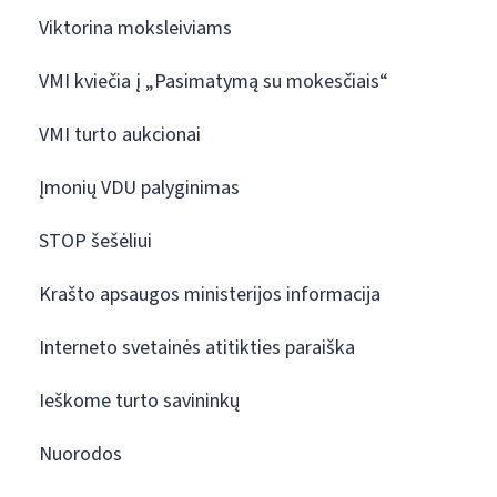
Viktorina moksleiviams
VMI kviečia į „Pasimatymą su mokesčiais“
VMI turto aukcionai
Įmonių VDU palyginimas
STOP šešėliui
Krašto apsaugos ministerijos informacija
Interneto svetainės atitikties paraiška
Ieškome turto savininkų
Nuorodos