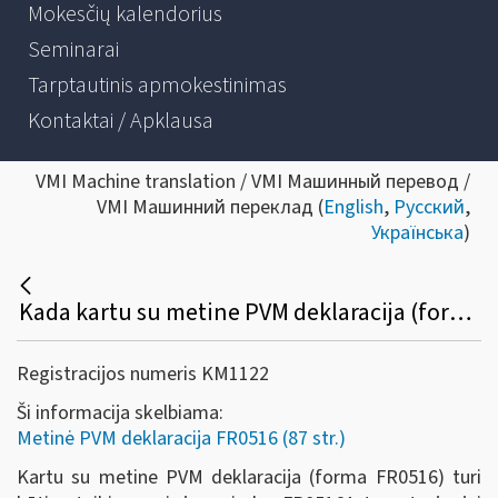
Mokesčių kalendorius
Seminarai
Tarptautinis apmokestinimas
Kontaktai / Apklausa
VMI Machine translation / VMI Машинный перевод /
VMI Машинний переклад (
English
,
Русский
,
Українська
)
Kada kartu su metine PVM deklaracija (forma FR0516) turi būti pateikiamas ir jos priedas (FR0516A))?
Registracijos numeris KM1122
Ši informacija skelbiama:
Metinė PVM deklaracija FR0516 (87 str.)
Kartu su metine PVM deklaracija (forma FR0516) turi