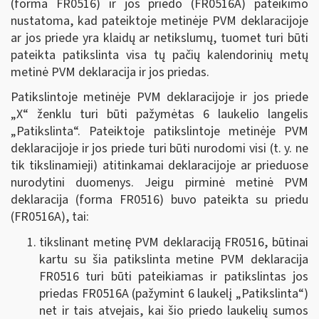
(forma FR0516) ir jos priedo (FR0516A) pateikimo
nustatoma, kad pateiktoje metinėje PVM deklaracijoje
ar jos priede yra klaidų ar netikslumų, tuomet turi būti
pateikta patikslinta visa tų pačių kalendorinių metų
metinė PVM deklaracija ir jos priedas.
Patikslintoje metinėje PVM deklaracijoje ir jos priede
„X“ ženklu turi būti pažymėtas 6 laukelio langelis
„Patikslinta“. Pateiktoje patikslintoje metinėje PVM
deklaracijoje ir jos priede turi būti nurodomi visi (t. y. ne
tik tikslinamieji) atitinkamai deklaracijoje ar prieduose
nurodytini duomenys. Jeigu pirminė metinė PVM
deklaracija (forma FR0516) buvo pateikta su priedu
(FR0516A), tai:
tikslinant metinę PVM deklaraciją FR0516, būtinai
kartu su šia patikslinta metine PVM deklaracija
FR0516 turi būti pateikiamas ir patikslintas jos
priedas FR0516A (pažymint 6 laukelį „Patikslinta“)
net ir tais atvejais, kai šio priedo laukelių sumos