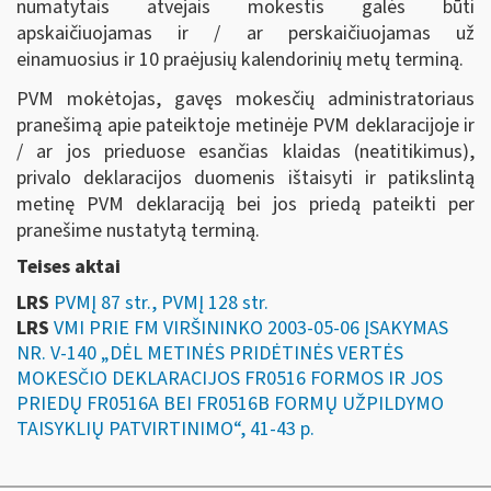
numatytais atvejais mokestis galės būti
apskaičiuojamas ir / ar perskaičiuojamas už
einamuosius ir 10 praėjusių kalendorinių metų terminą.
PVM mokėtojas, gavęs mokesčių administratoriaus
pranešimą apie pateiktoje metinėje PVM deklaracijoje ir
/ ar jos prieduose esančias klaidas (neatitikimus),
privalo deklaracijos duomenis ištaisyti ir patikslintą
metinę PVM deklaraciją bei jos priedą pateikti per
pranešime nustatytą terminą.
Teises aktai
LRS
PVMĮ 87 str., PVMĮ 128 str.
LRS
VMI PRIE FM VIRŠININKO 2003-05-06 ĮSAKYMAS
NR. V-140 „DĖL METINĖS PRIDĖTINĖS VERTĖS
MOKESČIO DEKLARACIJOS FR0516 FORMOS IR JOS
PRIEDŲ FR0516A BEI FR0516B FORMŲ UŽPILDYMO
TAISYKLIŲ PATVIRTINIMO“, 41-43 p.