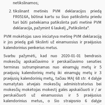
netikslinamos;
tikslinant metinės PVM deklaracijos priedą
FR0516A, būtinai kartu su šiuo patikslintu priedu
turi būti pateikiama patikslinta pati metinė PVM
deklaracija, pažymint 6 laukelį „Patikslinta“.
PVM mokėtojas savo iniciatyva metinę PVM deklaraciją
ir jos priedą gali tikslinti už einamuosius ir praėjusius
kalendorinius penkerius metus.
Svarbu pažymėti, kad nuo 2020-01-01 bendrasis
mokesčių apskaičiavimo ir perskaičiavimo senaties
terminas sutrumpinamas nuo einamųjų metų ir 5
praėjusių kalendorinių metų iki einamųjų metų ir 3
praėjusių kalendorinių metų, tačiau MAĮ 68 str. 4 dalyje
numatytais atvejais mokesčių administratorius bei
mokesčių mokėtojas mokestį galės apskaičiuoti ir / ar
perskaičiuoti už einamuosius ir 5 praėjusius
kalendorinius metus, o šio straipsnio 6 dalyje