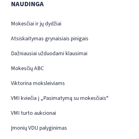
NAUDINGA
Mokesčiai ir jų dydžiai
Atsiskaitymas grynaisiais pinigais
Dažniausiai užduodami klausimai
Mokesčių ABC
Viktorina moksleiviams
VMI kviečia į „Pasimatymą su mokesčiais“
VMI turto aukcionai
Įmonių VDU palyginimas