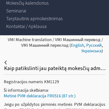
Mokesčių kalendorius
Seminarai
Tarptautinis apmokestinimas
Kontaktai / Apklausa
VMI Machine translation / VMI Машинный перевод /
VMI Машинний переклад (
English
,
Русский
,
Українська
)
Kaip patikslinti jau pateiktą mokesčių administratoriui metinę PVM deklaraciją (FR0516) ir jos priedą (FR0516A)?
Registracijos numeris KM1129
Ši informacija skelbiama:
Metinė PVM deklaracija FR0516 (87 str.)
Jeigu po užpildytos pirminės metinės PVM deklaracijos