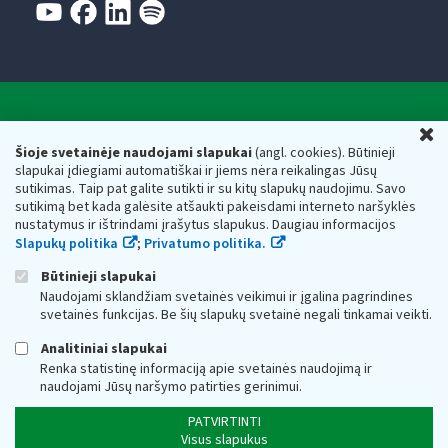
Valstybinė mokesčių inspekcija prie Lietuvos
U
Respublikos finansų ministerijos
Šioje svetainėje naudojami slapukai
(angl. cookies). Būtinieji
slapukai įdiegiami automatiškai ir jiems nėra reikalingas Jūsų
Biudžetinė įstaiga. Juridinio asmens kodas — 188659752,
sutikimas. Taip pat galite sutikti ir su kitų slapukų naudojimu. Savo
adresas: Vasario 16-osios g. 14, 01107 Vilnius, Lietuva, el.paštas:
sutikimą bet kada galėsite atšaukti pakeisdami interneto naršyklės
vmi@vmi.lt
, E. pristatymo dėžutės adresas 188659752
nustatymus ir ištrindami įrašytus slapukus. Daugiau informacijos
Duomenys apie Valstybinę mokesčių inspekciją prie Lietuvos
Slapukų politika
;
Privatumo politika.
Respublikos finansų ministerijos kaupiami ir saugomi Juridinių
asmenų registre
Būtinieji slapukai
Naudojami sklandžiam svetainės veikimui ir įgalina pagrindines
svetainės funkcijas. Be šių slapukų svetainė negali tinkamai veikti.
Analitiniai slapukai
Renka statistinę informaciją apie svetainės naudojimą ir
naudojami Jūsų naršymo patirties gerinimui.
PATVIRTINTI
Visus slapukus