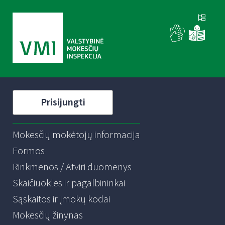
Prisijungti
Mokesčių mokėtojų informacija
Formos
Rinkmenos / Atviri duomenys
Skaičiuoklės ir pagalbininkai
Sąskaitos ir įmokų kodai
Mokesčių žinynas