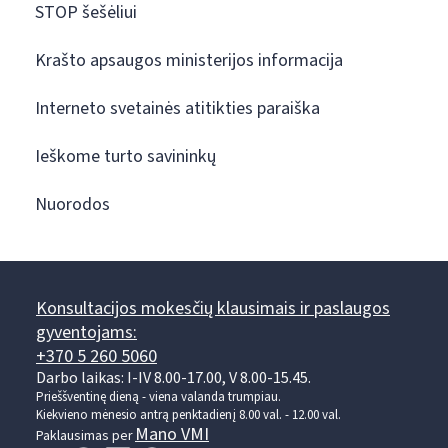
STOP šešėliui
Krašto apsaugos ministerijos informacija
Interneto svetainės atitikties paraiška
Ieškome turto savininkų
Nuorodos
Konsultacijos mokesčių klausimais ir paslaugos
gyventojams:
+370 5 260 5060
Darbo laikas: I-IV 8.00-17.00, V 8.00-15.45.
Prieššventinę dieną - viena valanda trumpiau.
Kiekvieno mėnesio antrą penktadienį 8.00 val. - 12.00 val.
Mano VMI
Paklausimas per