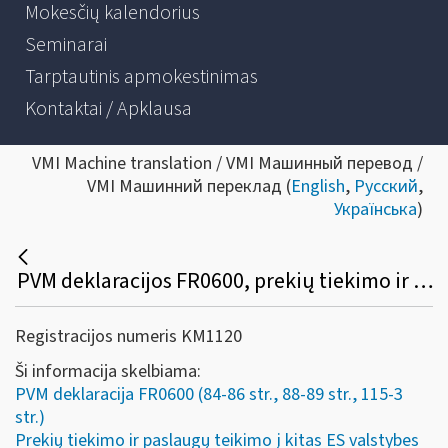
Mokesčių kalendorius
Seminarai
Tarptautinis apmokestinimas
Kontaktai / Apklausa
VMI Machine translation / VMI Машинный перевод /
VMI Машинний переклад (
English
,
Русский
,
Українська
)
PVM deklaracijos FR0600, prekių tiekimo ir paslaugų teikimo į kitas ES valstybes nares ataskaitos FR0564 pildymo pavyzdžiai
Registracijos numeris KM1120
Ši informacija skelbiama:
PVM deklaracija FR0600 (84-86 str., 88-89 str., 115-3
str.)
Prekių tiekimo ir paslaugų teikimo į kitas ES valstybes