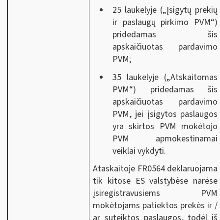
25 laukelyje („Įsigytų prekių
ir paslaugų pirkimo PVM“)
pridedamas šis
apskaičiuotas pardavimo
PVM;
35 laukelyje („Atskaitomas
PVM“) pridedamas šis
apskaičiuotas pardavimo
PVM, jei įsigytos paslaugos
yra skirtos PVM mokėtojo
PVM apmokestinamai
veiklai vykdyti.
Ataskaitoje FR0564 deklaruojama
tik kitose ES valstybėse narėse
įsiregistravusiems PVM
mokėtojams patiektos prekės ir /
ar suteiktos paslaugos, todėl iš