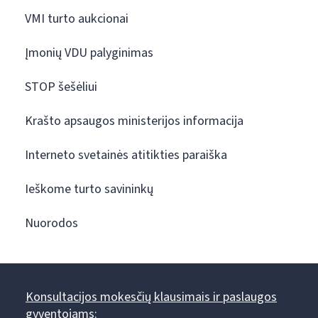
VMI turto aukcionai
Įmonių VDU palyginimas
STOP šešėliui
Krašto apsaugos ministerijos informacija
Interneto svetainės atitikties paraiška
Ieškome turto savininkų
Nuorodos
Konsultacijos mokesčių klausimais ir paslaugos
gyventojams: