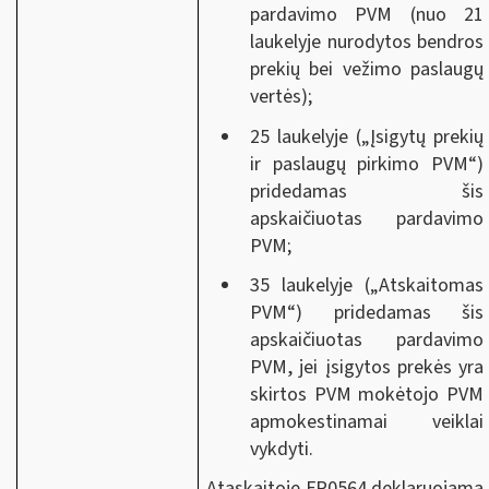
pardavimo PVM (nuo 21
laukelyje nurodytos bendros
prekių bei vežimo paslaugų
vertės);
25 laukelyje („Įsigytų prekių
ir paslaugų pirkimo PVM“)
pridedamas šis
apskaičiuotas pardavimo
PVM;
35 laukelyje („Atskaitomas
PVM“) pridedamas šis
apskaičiuotas pardavimo
PVM, jei įsigytos prekės yra
skirtos PVM mokėtojo PVM
apmokestinamai veiklai
vykdyti.
Ataskaitoje FR0564 deklaruojama