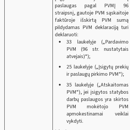
paslaugas pagal PVMĮ 96
straipsnį, gautoje PVM sąskaitoje
faktūroje išskirtą PVM sumą
pildydamas PVM deklaraciją turi
deklaruoti:
33 laukelyje („Pardavimo
PVM (96 str. nustatytais
atvejais)“);
25 laukelyje („Įsigytų prekių
ir paslaugų pirkimo PVM“);
35 laukelyje („Atskaitomas
PVM“), jei įsigytos statybos
darbų paslaugos yra skirtos
PVM mokėtojo PVM
apmokestinamai veiklai
vykdyti.