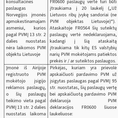
konsultacines
FR0600 paslaugų vertė turi būti
paslaugas
įtraukiama į 20 laukelį („Už
Norvegijos įmonės
Lietuvos ribų įvykę sandoriai (ne
apmokestinamajam
PVM objektas Lietuvoje)“).
asmeniui, kurios
Ataskaitoje FR0564 šių suteiktų
pagal PVMĮ 13 str. 2
paslaugų vertė nedeklaruojama,
dalies nuostatas
kadangi į šią ataskaitą
nėra laikomos PVM
įtraukiama tik kitų ES valstybių
objektu Lietuvoje
narių PVM mokėtojams patiektos
prekės ir / ar suteiktos paslaugos.
Įmonė iš Airijoje
Pirkėjas, kuriam yra prievolė
registruoto PVM
apskaičiuoti pardavimo PVM už
mokėtojo įsigijo
įsigytas paslaugas pagal PVMĮ 95
reklamos paslaugų,
str. nuostatas, šių paslaugų vertę
o šių paslaugų
bei apskaičiuotą pardavimo PVM
teikimo vieta pagal
deklaruoja PVM
PVMĮ 13 str. 2 dalies
deklaracijos FR0600 šiuose
nuostatas laikoma
laukeliuose: