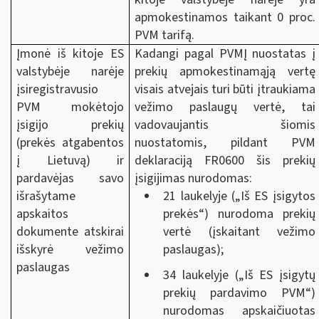
apmokestinamos taikant 0 proc.
PVM tarifą.
Įmonė iš kitoje ES
Kadangi pagal PVMĮ nuostatas į
valstybėje narėje
prekių apmokestinamąją vertę
įsiregistravusio
visais atvejais turi būti įtraukiama
PVM mokėtojo
vežimo paslaugų vertė, tai
įsigijo prekių
vadovaujantis šiomis
(prekės atgabentos
nuostatomis, pildant PVM
į Lietuvą) ir
deklaraciją FR0600 šis prekių
pardavėjas savo
įsigijimas nurodomas:
išrašytame
21 laukelyje („Iš ES įsigytos
apskaitos
prekės“) nurodoma prekių
dokumente atskirai
vertė (įskaitant vežimo
išskyrė vežimo
paslaugas);
paslaugas
34 laukelyje („Iš ES įsigytų
prekių pardavimo PVM“)
nurodomas apskaičiuotas