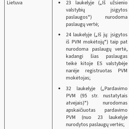
Lietuva
23 laukelyje („Iš užsienio
valstybių įsigytos
paslaugos“) nurodoma
paslaugų vertė;
24 laukelyje („Iš jų: įsigytos
iš PVM mokėtojų“) taip pat
nurodoma paslaugų vertė,
kadangi šias paslaugas
teikė kitoje ES valstybėje
narėje registruotas PVM
mokėtojas;
32 laukelyje („Pardavimo
PVM (95 str. nustatytais
atvejais)“) nurodomas
apskaičiuotas pardavimo
PVM (nuo 23 laukelyje
nurodytos paslaugų vertės;