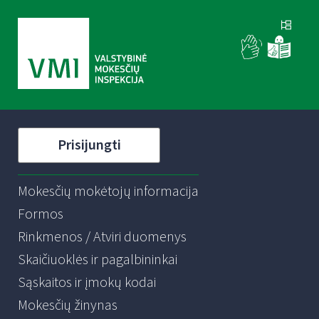
Prisijungti
Mokesčių mokėtojų informacija
Formos
Rinkmenos / Atviri duomenys
Skaičiuoklės ir pagalbininkai
Sąskaitos ir įmokų kodai
Mokesčių žinynas