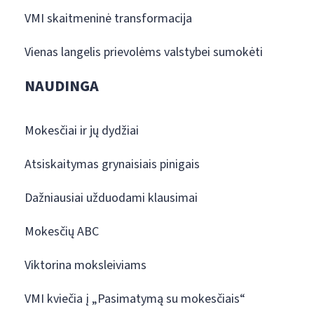
VMI skaitmeninė transformacija
Vienas langelis prievolėms valstybei sumokėti
NAUDINGA
Mokesčiai ir jų dydžiai
Atsiskaitymas grynaisiais pinigais
Dažniausiai užduodami klausimai
Mokesčių ABC
Viktorina moksleiviams
VMI kviečia į „Pasimatymą su mokesčiais“