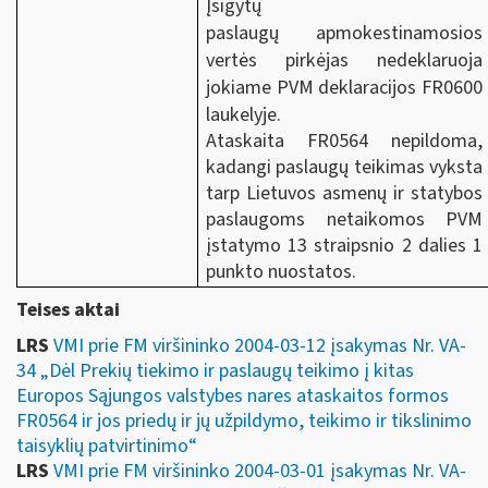
Įsigytų
paslaugų apmokestinamosios
vertės pirkėjas nedeklaruoja
jokiame PVM deklaracijos FR0600
laukelyje.
Ataskaita FR0564 nepildoma,
kadangi paslaugų teikimas vyksta
tarp Lietuvos asmenų ir statybos
paslaugoms netaikomos
PVM
įstatymo 13 straipsnio 2 dalies 1
punkto nuostatos.
Teises aktai
LRS
VMI prie FM viršininko 2004-03-12 įsakymas Nr. VA-
34 „Dėl Prekių tiekimo ir paslaugų teikimo į kitas
Europos Sąjungos valstybes nares ataskaitos formos
FR0564 ir jos priedų ir jų užpildymo, teikimo ir tikslinimo
taisyklių patvirtinimo“
LRS
VMI prie FM viršininko 2004-03-01 įsakymas Nr. VA-