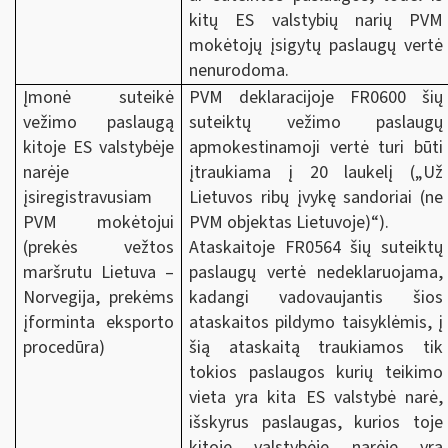
kitų ES valstybių narių PVM
mokėtojų įsigytų paslaugų vertė
nenurodoma.
Įmonė suteikė
PVM deklaracijoje FR0600 šių
vežimo paslaugą
suteiktų vežimo paslaugų
kitoje ES valstybėje
apmokestinamoji vertė turi būti
narėje
įtraukiama į 20 laukelį („Už
įsiregistravusiam
Lietuvos ribų įvykę sandoriai (ne
PVM mokėtojui
PVM objektas Lietuvoje)“).
(prekės vežtos
Ataskaitoje FR0564 šių suteiktų
maršrutu Lietuva –
paslaugų vertė nedeklaruojama,
Norvegija, prekėms
kadangi vadovaujantis šios
įforminta eksporto
ataskaitos pildymo taisyklėmis, į
procedūra)
šią ataskaitą traukiamos tik
tokios paslaugos kurių teikimo
vieta yra kita ES valstybė narė,
išskyrus paslaugas, kurios toje
kitoje valstybėje narėje yra