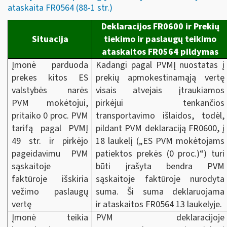
ataskaita FR0564 (88-1 str.)
Deklaracijos FR0600 ir Prekių
Situacija
tiekimo ir paslaugų teikimo
ataskaitos FR0564 pildymas
Įmonė parduoda
Kadangi pagal PVMĮ nuostatas į
prekes kitos ES
prekių apmokestinamąją vertę
valstybės narės
visais atvejais įtraukiamos
PVM mokėtojui,
pirkėjui tenkančios
pritaiko 0 proc. PVM
transportavimo išlaidos, todėl,
tarifą pagal PVMĮ
pildant PVM deklaraciją FR0600, į
49 str. ir pirkėjo
18 laukelį („ES PVM mokėtojams
pageidavimu PVM
patiektos prekės (0 proc.)“) turi
sąskaitoje
būti įrašyta bendra PVM
faktūroje išskiria
sąskaitoje faktūroje nurodyta
vežimo paslaugų
suma. Ši suma deklaruojama
vertę
ir ataskaitos FR0564 13 laukelyje.
Įmonė teikia
PVM deklaracijoje