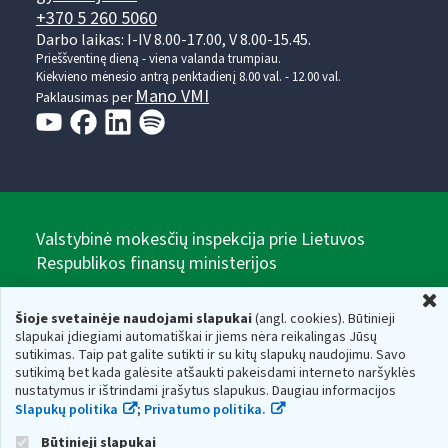
+370 5 260 5060
Darbo laikas: I-IV 8.00-17.00, V 8.00-15.45.
Prieššventinę dieną - viena valanda trumpiau.
Kiekvieno mėnesio antrą penktadienį 8.00 val. - 12.00 val.
Mano VMI
Paklausimas per
Valstybinė mokesčių inspekcija prie Lietuvos
Respublikos finansų ministerijos
U
Biudžetinė įstaiga. Juridinio asmens kodas — 188659752,
adresas: Vasario 16-osios g. 14, 01107 Vilnius, Lietuva, el.paštas:
Šioje svetainėje naudojami slapukai
(angl. cookies). Būtinieji
vmi@vmi.lt
, E. pristatymo dėžutės adresas 188659752
slapukai įdiegiami automatiškai ir jiems nėra reikalingas Jūsų
Duomenys apie Valstybinę mokesčių inspekciją prie Lietuvos
sutikimas. Taip pat galite sutikti ir su kitų slapukų naudojimu. Savo
Respublikos finansų ministerijos kaupiami ir saugomi Juridinių
sutikimą bet kada galėsite atšaukti pakeisdami interneto naršyklės
asmenų registre
nustatymus ir ištrindami įrašytus slapukus. Daugiau informacijos
Slapukų politika
;
Privatumo politika.
Būtinieji slapukai