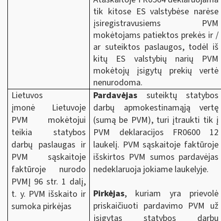
tik kitose ES valstybėse narėse
įsiregistravusiems PVM
mokėtojams patiektos prekės ir /
ar suteiktos paslaugos, todėl iš
kitų ES valstybių narių PVM
mokėtojų įsigytų prekių vertė
nenurodoma.
Lietuvos
Pardavėjas
suteiktų statybos
įmonė Lietuvoje
darbų apmokestinamąją vertę
PVM mokėtojui
(sumą be PVM), turi įtraukti tik į
teikia statybos
PVM deklaracijos FR0600 12
darbų paslaugas ir
laukelį. PVM sąskaitoje faktūroje
PVM sąskaitoje
išskirtos PVM sumos pardavėjas
faktūroje nurodo
nedeklaruoja jokiame laukelyje.
PVMĮ 96 str. 1 dalį,
Pirkėjas
, kuriam yra prievolė
t. y. PVM išskaito ir
priskaičiuoti pardavimo PVM už
sumoka pirkėjas
įsigytas statybos darbų