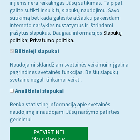
ir jiems nėra reikalingas Jūsų sutikimas. Taip pat
galite sutikti ir su kitų slapukų naudojimu. Savo
sutikimą bet kada galėsite atšaukti pakeisdami
interneto naršyklės nustatymus ir ištrindami
įrašytus slapukus. Daugiau informacijos
Slapukų
politika
;
Privatumo politika.
Būtinieji slapukai
Naudojami sklandžiam svetainės veikimui ir įgalina
pagrindines svetainės funkcijas. Be šių slapukų
svetainė negali tinkamai veikti.
Analitiniai slapukai
Renka statistinę informaciją apie svetainės
naudojimą ir naudojami Jūsų naršymo patirties
gerinimui.
PATVIRTINTI
Visus slapukus