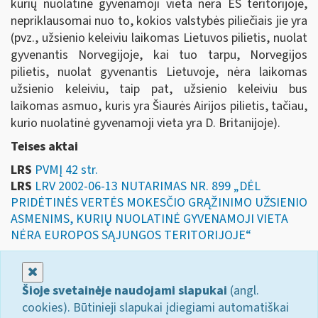
kurių nuolatinė gyvenamoji vieta nėra ES teritorijoje,
nepriklausomai nuo to, kokios valstybės piliečiais jie yra
(pvz., užsienio keleiviu laikomas Lietuvos pilietis, nuolat
gyvenantis Norvegijoje, kai tuo tarpu, Norvegijos
pilietis, nuolat gyvenantis Lietuvoje, nėra laikomas
užsienio keleiviu, taip pat, užsienio keleiviu bus
laikomas asmuo, kuris yra Šiaurės Airijos pilietis, tačiau,
kurio nuolatinė gyvenamoji vieta yra D. Britanijoje).
Teises aktai
LRS
PVMĮ 42 str.
LRS
LRV 2002-06-13 NUTARIMAS NR. 899 „DĖL
PRIDĖTINĖS VERTĖS MOKESČIO GRĄŽINIMO UŽSIENIO
ASMENIMS, KURIŲ NUOLATINĖ GYVENAMOJI VIETA
NĖRA EUROPOS SĄJUNGOS TERITORIJOJE“
Uždaryti
Šioje svetainėje naudojami slapukai
(angl.
cookies). Būtinieji slapukai įdiegiami automatiškai