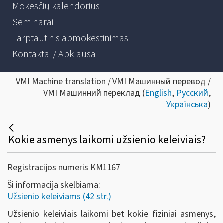
Mokesčių kalendorius
Seminarai
Tarptautinis apmokestinimas
Kontaktai / Apklausa
VMI Machine translation / VMI Машинный перевод /
VMI Машинний переклад (
English
,
Русский
,
Українська
)
Kokie asmenys laikomi užsienio keleiviais?
Registracijos numeris KM1167
Ši informacija skelbiama:
Užsienio keleiviams (42 str.)
Užsienio keleiviais laikomi bet kokie fiziniai asmenys,