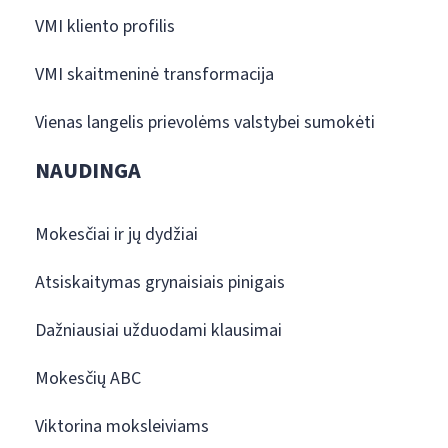
VMI kliento profilis
VMI skaitmeninė transformacija
Vienas langelis prievolėms valstybei sumokėti
NAUDINGA
Mokesčiai ir jų dydžiai
Atsiskaitymas grynaisiais pinigais
Dažniausiai užduodami klausimai
Mokesčių ABC
Viktorina moksleiviams