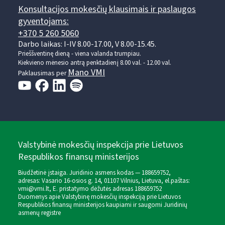
Konsultacijos mokesčių klausimais ir paslaugos
gyventojams:
+370 5 260 5060
Darbo laikas: I-IV 8.00-17.00, V 8.00-15.45.
Prieššventinę dieną - viena valanda trumpiau.
Kiekvieno mėnesio antrą penktadienį 8.00 val. - 12.00 val.
Mano VMI
Paklausimas per
Valstybinė mokesčių inspekcija prie Lietuvos
Respublikos finansų ministerijos
Biudžetinė įstaiga. Juridinio asmens kodas — 188659752,
adresas: Vasario 16-osios g. 14, 01107 Vilnius, Lietuva, el.paštas:
vmi@vmi.lt
, E. pristatymo dėžutės adresas 188659752
Duomenys apie Valstybinę mokesčių inspekciją prie Lietuvos
Respublikos finansų ministerijos kaupiami ir saugomi Juridinių
asmenų registre