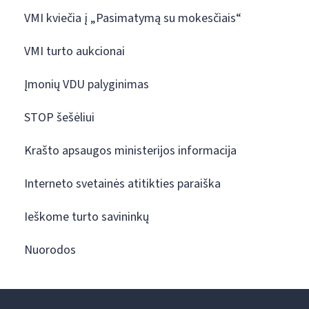
VMI kviečia į „Pasimatymą su mokesčiais“
VMI turto aukcionai
Įmonių VDU palyginimas
STOP šešėliui
Krašto apsaugos ministerijos informacija
Interneto svetainės atitikties paraiška
Ieškome turto savininkų
Nuorodos