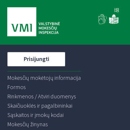
Prisijungti
Mokesčių mokėtojų informacija
Formos
Rinkmenos / Atviri duomenys
Skaičiuoklės ir pagalbininkai
Sąskaitos ir įmokų kodai
Mokesčių žinynas