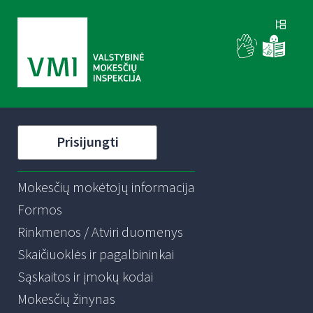
Prisijungti
Mokesčių mokėtojų informacija
Formos
Rinkmenos / Atviri duomenys
Skaičiuoklės ir pagalbininkai
Sąskaitos ir įmokų kodai
Mokesčių žinynas