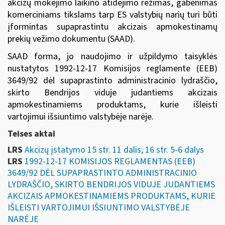
akcizų mokėjimo laikino atidėjimo režimas, gabenimas
komerciniams tikslams tarp ES valstybių narių turi būti
įformintas supaprastintu akcizais apmokestinamų
prekių vežimo dokumentu (SAAD).
SAAD forma, jo naudojimo ir užpildymo taisyklės
nustatytos
1992-12-17 Komisijos reglamente (EEB)
3649/92
dėl supaprastinto administracinio lydraščio,
skirto Bendrijos viduje judantiems akcizais
apmokestinamiems produktams, kurie išleisti
vartojimui išsiuntimo valstybėje narėje.
Teises aktai
LRS
Akcizų įstatymo 15 str. 11 dalis; 16 str. 5-6 dalys
LRS
1992-12-17 KOMISIJOS REGLAMENTAS (EEB)
3649/92 DĖL SUPAPRASTINTO ADMINISTRACINIO
LYDRAŠČIO, SKIRTO BENDRIJOS VIDUJE JUDANTIEMS
AKCIZAIS APMOKESTINAMIEMS PRODUKTAMS, KURIE
IŠLEISTI VARTOJIMUI IŠSIUNTIMO VALSTYBĖJE
NARĖJE