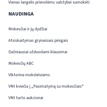
Vienas langelis prievolėms valstybei sumokėti
NAUDINGA
Mokesčiai ir jų dydžiai
Atsiskaitymas grynaisiais pinigais
Dažniausiai užduodami klausimai
Mokesčių ABC
Viktorina moksleiviams
VMI kviečia į „Pasimatymą su mokesčiais“
VMI turto aukcionai