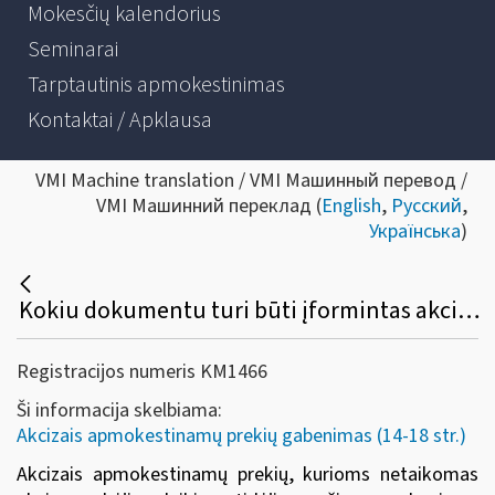
Mokesčių kalendorius
Seminarai
Tarptautinis apmokestinimas
Kontaktai / Apklausa
VMI Machine translation / VMI Машинный перевод /
VMI Машинний переклад (
English
,
Русский
,
Українська
)
Kokiu dokumentu turi būti įformintas akcizais apmokestinamų prekių, kurioms netaikomas akcizų mokėjimo laikino atidėjimo režimas, gabenimas komerciniams tikslams tarp ES valstybių narių?
Registracijos numeris KM1466
Ši informacija skelbiama:
Akcizais apmokestinamų prekių gabenimas (14-18 str.)
Akcizais apmokestinamų prekių, kurioms netaikomas