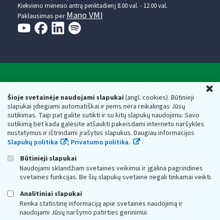
Kiekvieno mėnesio antrą penktadienį 8.00 val. - 12.00 val.
Mano VMI
Paklausimas per
Valstybinė mokesčių inspekcija prie Lietuvos
U
Respublikos finansų ministerijos
Šioje svetainėje naudojami slapukai
(angl. cookies). Būtinieji
slapukai įdiegiami automatiškai ir jiems nėra reikalingas Jūsų
Biudžetinė įstaiga. Juridinio asmens kodas — 188659752,
sutikimas. Taip pat galite sutikti ir su kitų slapukų naudojimu. Savo
adresas: Vasario 16-osios g. 14, 01107 Vilnius, Lietuva, el.paštas:
sutikimą bet kada galėsite atšaukti pakeisdami interneto naršyklės
vmi@vmi.lt
, E. pristatymo dėžutės adresas 188659752
nustatymus ir ištrindami įrašytus slapukus. Daugiau informacijos
Duomenys apie Valstybinę mokesčių inspekciją prie Lietuvos
Slapukų politika
;
Privatumo politika.
Respublikos finansų ministerijos kaupiami ir saugomi Juridinių
asmenų registre
Būtinieji slapukai
Naudojami sklandžiam svetainės veikimui ir įgalina pagrindines
svetainės funkcijas. Be šių slapukų svetainė negali tinkamai veikti.
Analitiniai slapukai
Renka statistinę informaciją apie svetainės naudojimą ir
naudojami Jūsų naršymo patirties gerinimui.