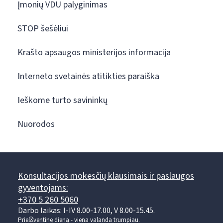
Įmonių VDU palyginimas
STOP šešėliui
Krašto apsaugos ministerijos informacija
Interneto svetainės atitikties paraiška
Ieškome turto savininkų
Nuorodos
Konsultacijos mokesčių klausimais ir paslaugos
gyventojams:
+370 5 260 5060
Darbo laikas: I-IV 8.00-17.00, V 8.00-15.45.
Prieššventinę dieną - viena valanda trumpiau.