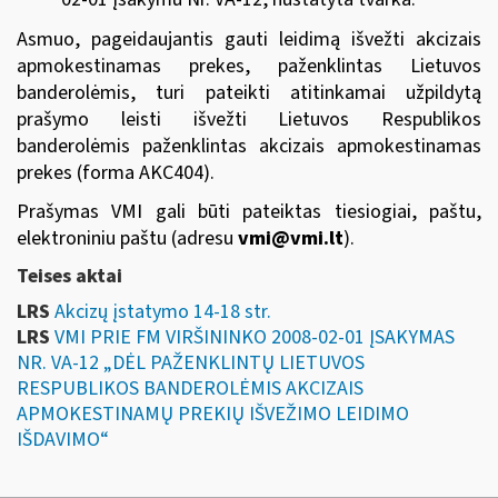
Asmuo, pageidaujantis gauti leidimą išvežti akcizais
apmokestinamas prekes, paženklintas Lietuvos
banderolėmis, turi pateikti atitinkamai užpildytą
prašymo leisti išvežti Lietuvos Respublikos
banderolėmis paženklintas akcizais apmokestinamas
prekes (forma AKC404).
Prašymas VMI gali būti pateiktas tiesiogiai, paštu,
elektroniniu paštu (adresu
vmi@vmi.lt
).
Teises aktai
LRS
Akcizų įstatymo 14-18 str.
LRS
VMI PRIE FM VIRŠININKO 2008-02-01 ĮSAKYMAS
NR. VA-12 „DĖL PAŽENKLINTŲ LIETUVOS
RESPUBLIKOS BANDEROLĖMIS AKCIZAIS
APMOKESTINAMŲ PREKIŲ IŠVEŽIMO LEIDIMO
IŠDAVIMO“