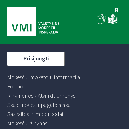
Prisijungti
Mokesčių mokėtojų informacija
Formos
Rinkmenos / Atviri duomenys
Skaičiuoklės ir pagalbininkai
Sąskaitos ir įmokų kodai
Mokesčių žinynas