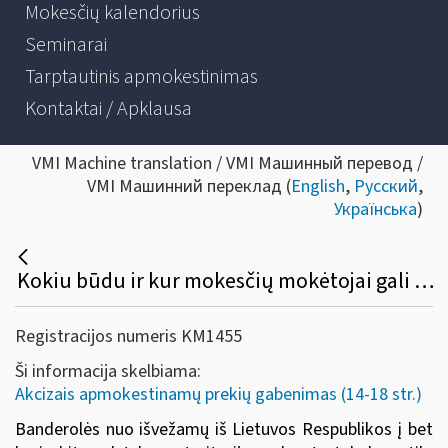
Mokesčių kalendorius
Seminarai
Tarptautinis apmokestinimas
Kontaktai / Apklausa
VMI Machine translation / VMI Машинный перевод /
VMI Машинний переклад (
English
,
Русский
,
Українська
)
Kokiu būdu ir kur mokesčių mokėtojai gali pateikti prašymo AKC404 formą dėl paženklintų Lietuvos banderolėmis akcizais apmokestinamų prekių išvežimo leidimo išdavimo?
Registracijos numeris KM1455
Ši informacija skelbiama:
Akcizais apmokestinamų prekių gabenimas (14-18 str.)
Banderolės nuo išvežamų iš Lietuvos Respublikos į bet