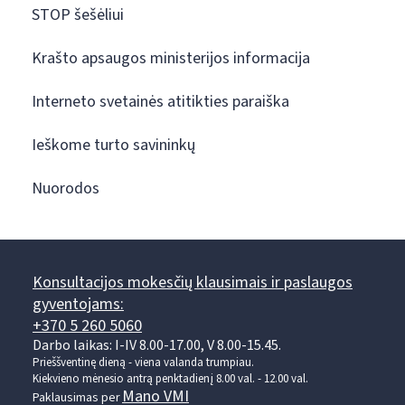
STOP šešėliui
Krašto apsaugos ministerijos informacija
Interneto svetainės atitikties paraiška
Ieškome turto savininkų
Nuorodos
Konsultacijos mokesčių klausimais ir paslaugos
gyventojams:
+370 5 260 5060
Darbo laikas: I-IV 8.00-17.00, V 8.00-15.45.
Prieššventinę dieną - viena valanda trumpiau.
Kiekvieno mėnesio antrą penktadienį 8.00 val. - 12.00 val.
Mano VMI
Paklausimas per