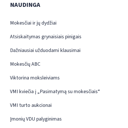
NAUDINGA
Mokesčiai ir jų dydžiai
Atsiskaitymas grynaisiais pinigais
Dažniausiai užduodami klausimai
Mokesčių ABC
Viktorina moksleiviams
VMI kviečia į „Pasimatymą su mokesčiais“
VMI turto aukcionai
Įmonių VDU palyginimas