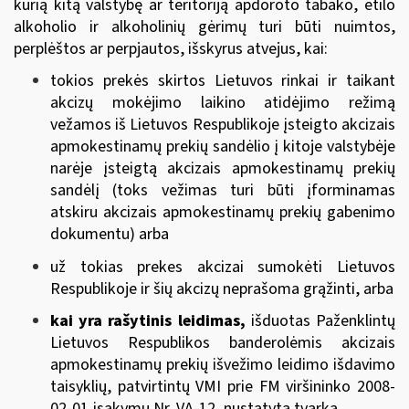
kurią kitą valstybę ar teritoriją apdoroto tabako, etilo
alkoholio ir alkoholinių gėrimų turi būti nuimtos,
perplėštos ar perpjautos, išskyrus atvejus, kai:
tokios prekės skirtos Lietuvos rinkai ir taikant
akcizų mokėjimo laikino atidėjimo režimą
vežamos iš Lietuvos Respublikoje įsteigto akcizais
apmokestinamų prekių sandėlio į kitoje valstybėje
narėje įsteigtą akcizais apmokestinamų prekių
sandėlį (toks vežimas turi būti įforminamas
atskiru akcizais apmokestinamų prekių gabenimo
dokumentu) arba
už tokias prekes akcizai sumokėti Lietuvos
Respublikoje ir šių akcizų neprašoma grąžinti, arba
kai yra rašytinis leidimas,
išduotas Paženklintų
Lietuvos Respublikos banderolėmis akcizais
apmokestinamų prekių išvežimo leidimo išdavimo
taisyklių, patvirtintų
VMI prie FM viršininko 2008-
02-01 įsakymu Nr. VA-12
, nustatyta tvarka.