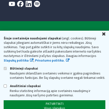
Valstybinė mokesčių inspekcija prie Lietuvos
U
Respublikos finansų ministerijos
Šioje svetainėje naudojami slapukai
(angl. cookies). Būtinieji
slapukai įdiegiami automatiškai ir jiems nėra reikalingas Jūsų
Biudžetinė įstaiga. Juridinio asmens kodas — 188659752,
sutikimas. Taip pat galite sutikti ir su kitų slapukų naudojimu. Savo
adresas: Vasario 16-osios g. 14, 01107 Vilnius, Lietuva, el.paštas:
sutikimą bet kada galėsite atšaukti pakeisdami interneto naršyklės
vmi@vmi.lt
, E. pristatymo dėžutės adresas 188659752
nustatymus ir ištrindami įrašytus slapukus. Daugiau informacijos
Duomenys apie Valstybinę mokesčių inspekciją prie Lietuvos
Slapukų politika
;
Privatumo politika.
Respublikos finansų ministerijos kaupiami ir saugomi Juridinių
asmenų registre
Būtinieji slapukai
Naudojami sklandžiam svetainės veikimui ir įgalina pagrindines
svetainės funkcijas. Be šių slapukų svetainė negali tinkamai veikti.
Analitiniai slapukai
Renka statistinę informaciją apie svetainės naudojimą ir
naudojami Jūsų naršymo patirties gerinimui.
PATVIRTINTI
Visus slapukus