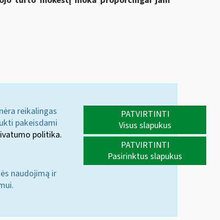
amojo turto mokestį moka proporcingai jam
 nėra reikalingas
PATVIRTINTI
aukti pakeisdami
Visus slapukus
ivatumo politika.
PATVIRTINTI
Pasirinktus slapukus
nės naudojimą ir
mui.