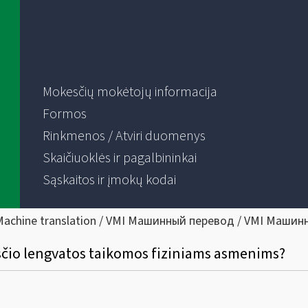
Mokesčių mokėtojų informacija
Formos
Rinkmenos / Atviri duomenys
Skaičiuoklės ir pagalbininkai
Sąskaitos ir įmokų kodai
Machine translation / VMI Машинный перевод / VMI Машин
čio lengvatos taikomos fiziniams asmenims?