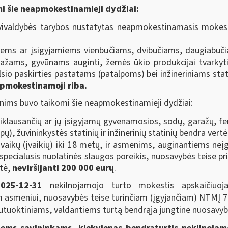
i šie neapmokestinamieji dydžiai:
ivaldybės tarybos nustatytas neapmokestinamasis mokestin
iems ar įsigyjamiems vienbučiams, dvibučiams, daugiabučia
ms, gyvūnams auginti, žemės ūkio produkcijai tvarkyti,
oilsio paskirties pastatams (patalpoms) bei inžineriniams sta
pmokestinamoji riba.
nims buvo taikomi šie neapmokestinamieji dydžiai:
klausančių ar jų įsigyjamų gyvenamosios, sodų, garažų, fer
lpų), žuvininkystės statinių ir inžinerinių statinių bendra vert
aikų (įvaikių) iki 18 metų, ir asmenims, auginantiems neįgal
 specialusis nuolatinės slaugos poreikis, nuosavybės teise pr
rtė,
neviršijanti 200 000 eurų
.
2025-12-31
nekilnojamojo turto mokestis apskaičiuoj
smeniui, nuosavybės teise turinčiam (įgyjančiam) NTMĮ 7 st
r sutuoktiniams, valdantiems turtą bendrąja jungtine nuosavyb