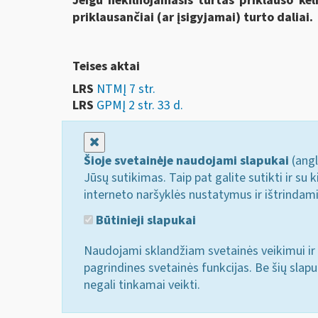
Jeigu nekilnojamasis turtas priklauso ke
priklausančiai (ar įsigyjamai) turto daliai.
Teises aktai
LRS
NTMĮ 7 str.
LRS
GPMĮ 2 str. 33 d.
Uždaryti
Šioje svetainėje naudojami slapukai
(angl
Jūsų sutikimas. Taip pat galite sutikti ir s
interneto naršyklės nustatymus ir ištrindam
Būtinieji slapukai
Naudojami sklandžiam svetainės veikimui ir 
pagrindines svetainės funkcijas. Be šių slap
negali tinkamai veikti.