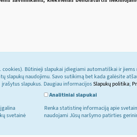
liems savininkams, kiekvienas bendraturtis nekilnoj
. cookies). Būtinieji slapukai įdiegiami automatiškai ir jiems
u kitų slapukų naudojimu. Savo sutikimą bet kada galėsite atš
i įrašytus slapukus. Daugiau informacijos
Slapukų politika
;
Pr
Analitiniai slapukai
įgalina
Renka statistinę informaciją apie svetai
ukų svetainė
naudojami Jūsų naršymo patirties gerini