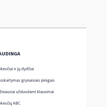
AUDINGA
kesčiai ir jų dydžiai
siskaitymas grynaisiais pinigais
žniausiai užduodami klausimai
kesčių ABC