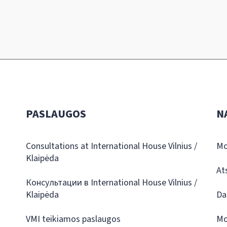
PASLAUGOS
N
Consultations at International House Vilnius /
Mo
Klaipėda
At
Консультации в International House Vilnius /
Klaipėda
Da
VMI teikiamos paslaugos
Mo