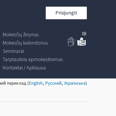
Prisijungti
Mokesčių žinynas
Mokesčių kalendorius
Seminarai
Tarptautinis apmokestinimas
Kontaktai / Apklausa
ний переклад (
English
,
Русский
,
Українська
)