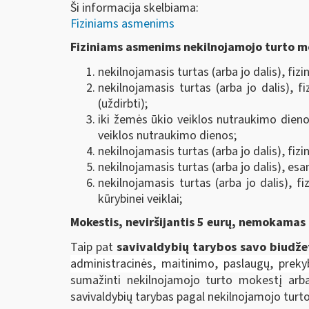
Ši informacija skelbiama:
Fiziniams asmenims
Fiziniams asmenims n
ekilnojamojo turto m
nekilnojamasis turtas (arba jo dalis), fizi
nekilnojamasis turtas (arba jo dalis),
(uždirbti);
iki žemės ūkio veiklos nutraukimo dien
veiklos nutraukimo dienos;
nekilnojamasis turtas (arba jo dalis), fi
nekilnojamasis turtas (arba jo dalis), esan
nekilnojamasis turtas (arba jo dalis), f
kūrybinei veiklai;
Mokestis, neviršijantis 5 eurų, nemokamas
Taip pat
savivaldybių tarybos savo biudže
administracinės, maitinimo, paslaugų, prekyb
sumažinti nekilnojamojo turto mokestį arba
savivaldybių tarybas pagal nekilnojamojo turt