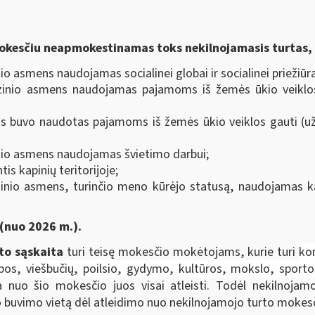
okesčiu neapmokestinamas toks nekilnojamasis turtas, 
nio asmens naudojamas socialinei globai ir socialinei priežiūra
 fizinio asmens naudojamas pajamoms iš žemės ūkio veiklo
os buvo naudotas pajamoms iš žemės ūkio veiklos gauti (u
zinio asmens naudojamas švietimo darbui;
tis kapinių teritorijoje;
izinio asmens, turinčio meno kūrėjo statusą, naudojamas kai
 (nuo 2026 m.).
to sąskaita
turi teisę mokesčio mokėtojams, kurie turi
kom
os, viešbučių, poilsio, gydymo, kultūros, mokslo, sporto 
 nuo šio mokesčio juos visai atleisti. Todėl nekilnojamo
o buvimo vietą dėl atleidimo nuo nekilnojamojo turto mokes