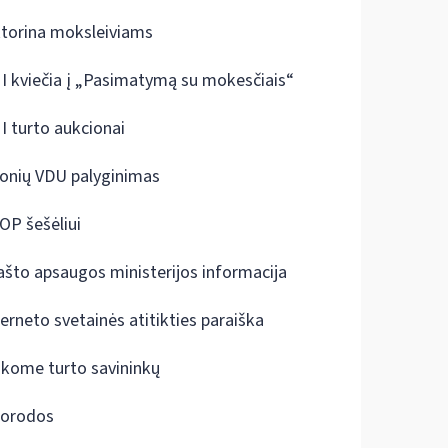
ktorina moksleiviams
I kviečia į „Pasimatymą su mokesčiais“
I turto aukcionai
onių VDU palyginimas
OP šešėliui
ašto apsaugos ministerijos informacija
terneto svetainės atitikties paraiška
škome turto savininkų
orodos