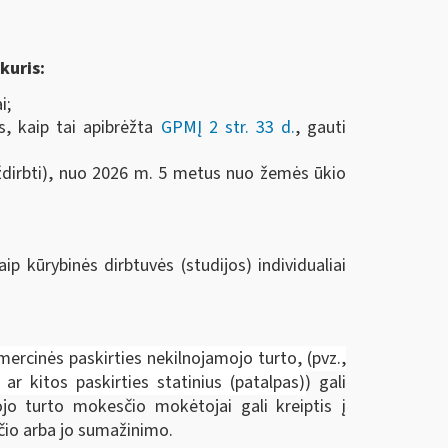
kuris:
i;
s, kaip tai apibrėžta
GPMĮ 2 str. 33 d.
, gauti
ždirbti), nuo 2026 m. 5 metus nuo žemės ūkio
p kūrybinės dirbtuvės (studijos) individualiai
ercinės paskirties nekilnojamojo turto, (pvz.,
ar kitos paskirties statinius (patalpas)
) gali
jo turto mokesčio mokėtojai gali kreiptis į
čio arba jo sumažinimo.