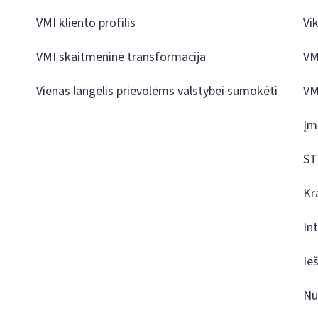
VMI kliento profilis
Vi
VMI skaitmeninė transformacija
VM
Vienas langelis prievolėms valstybei sumokėti
VM
Įm
ST
Kr
In
Ie
Nu