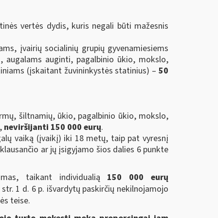
ės vertės dydis, kuris negali būti mažesnis
ms, įvairių socialinių grupių gyvenamiesiems
 augalams auginti, pagalbinio ūkio, mokslo,
tiniams (įskaitant žuvininkystės statinius) –
50
mų, šiltnamių, ūkio, pagalbinio ūkio, mokslo,
ė,
neviršijanti 150 000 eurų
.
ų vaiką (įvaikį) iki 18 metų, taip pat vyresnį
iklausančio ar jų įsigyjamo šios dalies 6 punkte
amas, taikant individualią
150 000 eurų
r. 1 d. 6 p. išvardytų paskirčių nekilnojamojo
ės teise.