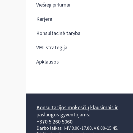
Viešieji pirkimai
Karjera
Konsultacinė taryba
VMI strategija
Apklausos
Konsultacijos mokesčių klausimais ir
paslaugos gyventojams:
+370 5 260 5060
Darbo laikas: I-IV 8.00-17.00, V 8.00-15.45.