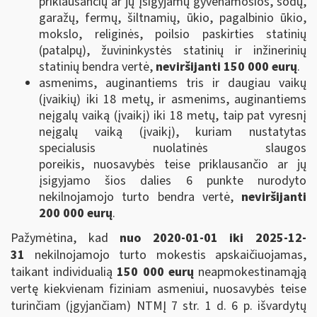
priklausančių ar jų įsigyjamų gyvenamosios, sodų,
garažų, fermų, šiltnamių, ūkio, pagalbinio ūkio,
mokslo, religinės, poilsio paskirties statinių
(patalpų), žuvininkystės statinių ir inžinerinių
statinių bendra vertė,
neviršijanti 150 000 eurų
.
asmenims, auginantiems tris ir daugiau vaikų
(įvaikių) iki 18 metų, ir asmenims, auginantiems
neįgalų vaiką (įvaikį) iki 18 metų, taip pat vyresnį
neįgalų vaiką (įvaikį), kuriam nustatytas
specialusis nuolatinės slaugos
poreikis, nuosavybės teise priklausančio ar jų
įsigyjamo šios dalies 6 punkte nurodyto
nekilnojamojo turto bendra vertė,
neviršijanti
200 000 eurų
.
Pažymėtina, kad
nuo 2020-01-01 iki 2025-12-
31
nekilnojamojo turto mokestis apskaičiuojamas,
taikant individualią
150 000 eurų
neapmokestinamąją
vertę kiekvienam fiziniam asmeniui, nuosavybės teise
turinčiam (įgyjančiam) NTMĮ 7 str. 1 d. 6 p. išvardytų