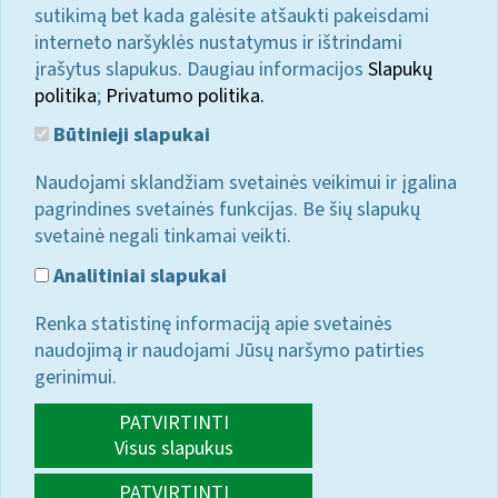
sutikimą bet kada galėsite atšaukti pakeisdami
interneto naršyklės nustatymus ir ištrindami
įrašytus slapukus. Daugiau informacijos
Slapukų
politika
;
Privatumo politika.
Būtinieji slapukai
Naudojami sklandžiam svetainės veikimui ir įgalina
pagrindines svetainės funkcijas. Be šių slapukų
svetainė negali tinkamai veikti.
Analitiniai slapukai
Renka statistinę informaciją apie svetainės
naudojimą ir naudojami Jūsų naršymo patirties
gerinimui.
PATVIRTINTI
Visus slapukus
PATVIRTINTI