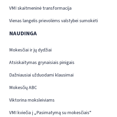
VMI skaitmeninė transformacija
Vienas langelis prievolėms valstybei sumokėti
NAUDINGA
Mokesčiai ir jų dydžiai
Atsiskaitymas grynaisiais pinigais
Dažniausiai užduodami klausimai
Mokesčių ABC
Viktorina moksleiviams
VMI kviečia į „Pasimatymą su mokesčiais“