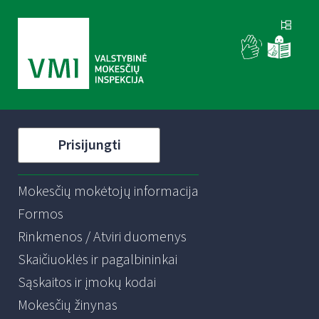
Prisijungti
Mokesčių mokėtojų informacija
Formos
Rinkmenos / Atviri duomenys
Skaičiuoklės ir pagalbininkai
Sąskaitos ir įmokų kodai
Mokesčių žinynas