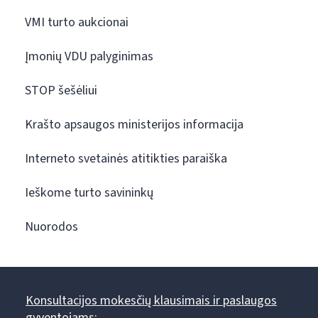
VMI turto aukcionai
Įmonių VDU palyginimas
STOP šešėliui
Krašto apsaugos ministerijos informacija
Interneto svetainės atitikties paraiška
Ieškome turto savininkų
Nuorodos
Konsultacijos mokesčių klausimais ir paslaugos
gyventojams: