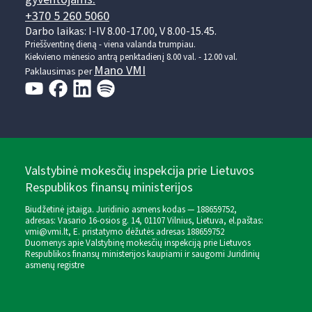
+370 5 260 5060
Darbo laikas: I-IV 8.00-17.00, V 8.00-15.45.
Prieššventinę dieną - viena valanda trumpiau.
Kiekvieno mėnesio antrą penktadienį 8.00 val. - 12.00 val.
Mano VMI
Paklausimas per
Valstybinė mokesčių inspekcija prie Lietuvos
Respublikos finansų ministerijos
Biudžetinė įstaiga. Juridinio asmens kodas — 188659752,
adresas: Vasario 16-osios g. 14, 01107 Vilnius, Lietuva, el.paštas:
vmi@vmi.lt
, E. pristatymo dėžutės adresas 188659752
Duomenys apie Valstybinę mokesčių inspekciją prie Lietuvos
Respublikos finansų ministerijos kaupiami ir saugomi Juridinių
asmenų registre