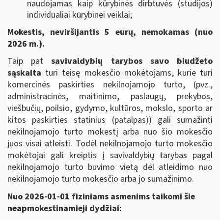
naudojamas kaip kūrybinės dirbtuvės (studijos)
individualiai kūrybinei veiklai;
Mokestis, neviršijantis 5 eurų, nemokamas (nuo
2026 m.).
Taip pat
savivaldybių tarybos savo biudžeto
sąskaita
turi teisę mokesčio mokėtojams, kurie turi
komercinės paskirties nekilnojamojo turto, (pvz.,
administracinės, maitinimo, paslaugų, prekybos,
viešbučių, poilsio, gydymo, kultūros, mokslo, sporto ar
kitos paskirties statinius (patalpas)
) gali sumažinti
nekilnojamojo turto mokestį arba nuo šio mokesčio
juos visai atleisti. Todėl nekilnojamojo turto mokesčio
mokėtojai gali kreiptis į savivaldybių tarybas pagal
nekilnojamojo turto buvimo vietą dėl atleidimo nuo
nekilnojamojo turto mokesčio arba jo sumažinimo.
Nuo 2026-01-01 fiziniams asmenims taikomi šie
neapmokestinamieji dydžiai: