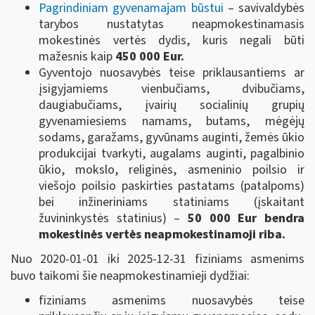
Pagrindiniam gyvenamajam būstui
– savivaldybės
tarybos nustatytas neapmokestinamasis
mokestinės vertės dydis, kuris negali būti
mažesnis kaip
450 000 Eur.
Gyventojo nuosavybės teise priklausantiems ar
įsigyjamiems vienbučiams, dvibučiams,
daugiabučiams, įvairių socialinių grupių
gyvenamiesiems namams, butams, mėgėjų
sodams, garažams, gyvūnams auginti, žemės ūkio
produkcijai tvarkyti, augalams auginti, pagalbinio
ūkio, mokslo, religinės, asmeninio poilsio ir
viešojo poilsio paskirties pastatams (patalpoms)
bei inžineriniams statiniams (įskaitant
žuvininkystės statinius) –
50 000 Eur bendra
mokestinės vertės
neapmokestinamoji riba.
Nuo 2020-01-01 iki 2025-12-31 fiziniams asmenims
buvo taikomi šie neapmokestinamieji dydžiai:
fiziniams asmenims nuosavybės teise