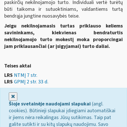
paskirčių nekilnojamojo turto. Individuali vertė turėtų
būti taikoma ir sutuoktiniams, valdantiems turtą
bendrąja jungtine nuosavybės teise.
Jeigu nekilnojamasis turtas priklauso keliems
savininkams, kiekvienas bendraturtis
nekilnojamojo turto mokestį moka proporcingai
jam priklausančiai (ar įsigyjamai) turto daliai.
Teises aktai
LRS
NTMĮ 7 str.
LRS
GPMĮ 2 str. 33 d.
Uždaryti
Šioje svetainėje naudojami slapukai
(angl.
cookies). Būtinieji slapukai įdiegiami automatiškai
ir jiems nėra reikalingas Jūsų sutikimas. Taip pat
galite sutikti ir su kitų slapukų naudojimu. Savo