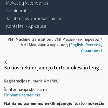
Mokesčių kalendorius
Seminarai
Tarptautinis apmokestinimas
Kontaktai / Apklausa
VMI Machine translation / VMI Машинный перевод /
VMI Машинний переклад (
English
,
Русский
,
Українська
)
Kokios nekilnojamojo turto mokesčio lengvatos taikomos fiziniams asmenims?
Registracijos numeris KM1580
Ši informacija skelbiama:
Fiziniams asmenims
Fiziniams asmenims n
ekilnojamojo turto mokesčiu