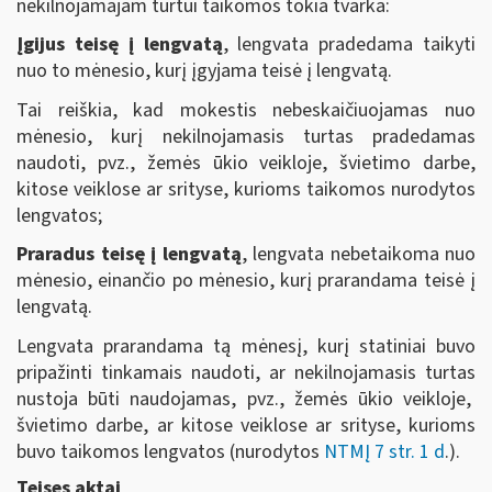
nekilnojamajam turtui taikomos tokia tvarka:
Įgijus teisę į lengvatą
, lengvata pradedama taikyti
nuo to mėnesio, kurį įgyjama teisė į lengvatą.
Tai reiškia, kad mokestis nebeskaičiuojamas nuo
mėnesio, kurį nekilnojamasis turtas pradedamas
naudoti, pvz., žemės ūkio veikloje, švietimo darbe,
kitose veiklose ar srityse, kurioms taikomos nurodytos
lengvatos;
Praradus teisę į lengvatą
, lengvata nebetaikoma nuo
mėnesio, einančio po mėnesio, kurį prarandama teisė į
lengvatą.
Lengvata prarandama tą mėnesį, kurį statiniai buvo
pripažinti tinkamais naudoti, ar nekilnojamasis turtas
nustoja būti naudojamas, pvz., žemės ūkio veikloje,
švietimo darbe, ar kitose veiklose ar srityse, kurioms
buvo taikomos lengvatos (nurodytos
NTMĮ 7 str. 1 d
.)
.
Teises aktai