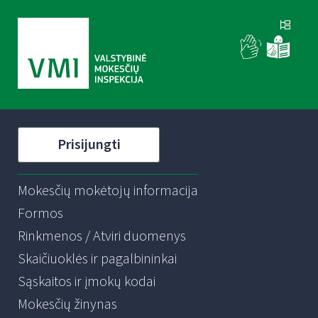
Prisijungti
Mokesčių mokėtojų informacija
Formos
Rinkmenos / Atviri duomenys
Skaičiuoklės ir pagalbininkai
Sąskaitos ir įmokų kodai
Mokesčių žinynas