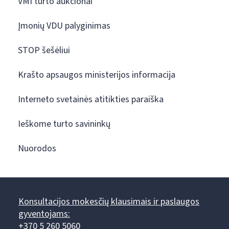
VMI turto aukcionai
Įmonių VDU palyginimas
STOP šešėliui
Krašto apsaugos ministerijos informacija
Interneto svetainės atitikties paraiška
Ieškome turto savininkų
Nuorodos
Konsultacijos mokesčių klausimais ir paslaugos
gyventojams:
+370 5 260 5060