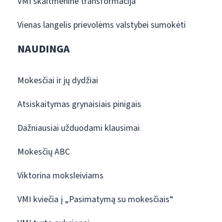
VMI skaitmeninė transformacija
Vienas langelis prievolėms valstybei sumokėti
NAUDINGA
Mokesčiai ir jų dydžiai
Atsiskaitymas grynaisiais pinigais
Dažniausiai užduodami klausimai
Mokesčių ABC
Viktorina moksleiviams
VMI kviečia į „Pasimatymą su mokesčiais“