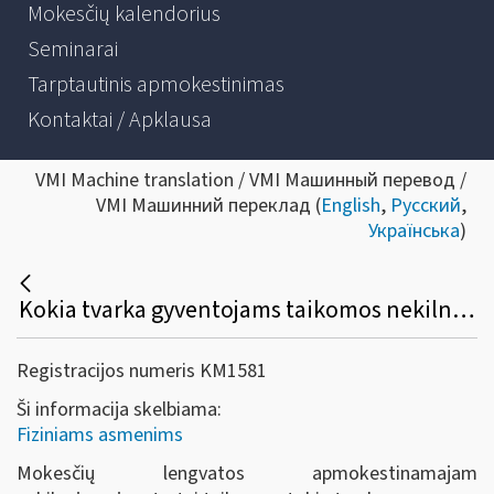
Mokesčių kalendorius
Seminarai
Tarptautinis apmokestinimas
Kontaktai / Apklausa
VMI Machine translation / VMI Машинный перевод /
VMI Машинний переклад (
English
,
Русский
,
Українська
)
Kokia tvarka gyventojams taikomos nekilnojamojo turto mokesčio lengvatos?
Registracijos numeris KM1581
Ši informacija skelbiama:
Fiziniams asmenims
Mokesčių lengvatos apmokestinamajam