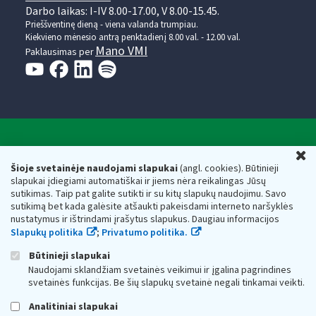
Darbo laikas: I-IV 8.00-17.00, V 8.00-15.45.
Prieššventinę dieną - viena valanda trumpiau.
Kiekvieno mėnesio antrą penktadienį 8.00 val. - 12.00 val.
Mano VMI
Paklausimas per
Valstybinė mokesčių inspekcija prie Lietuvos
U
Respublikos finansų ministerijos
Šioje svetainėje naudojami slapukai
(angl. cookies). Būtinieji
slapukai įdiegiami automatiškai ir jiems nėra reikalingas Jūsų
Biudžetinė įstaiga. Juridinio asmens kodas — 188659752,
sutikimas. Taip pat galite sutikti ir su kitų slapukų naudojimu. Savo
adresas: Vasario 16-osios g. 14, 01107 Vilnius, Lietuva, el.paštas:
sutikimą bet kada galėsite atšaukti pakeisdami interneto naršyklės
vmi@vmi.lt
, E. pristatymo dėžutės adresas 188659752
nustatymus ir ištrindami įrašytus slapukus. Daugiau informacijos
Duomenys apie Valstybinę mokesčių inspekciją prie Lietuvos
Slapukų politika
;
Privatumo politika.
Respublikos finansų ministerijos kaupiami ir saugomi Juridinių
asmenų registre
Būtinieji slapukai
Naudojami sklandžiam svetainės veikimui ir įgalina pagrindines
svetainės funkcijas. Be šių slapukų svetainė negali tinkamai veikti.
Analitiniai slapukai