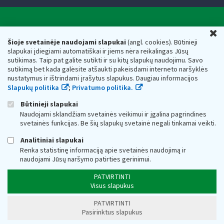
Valstybinė mokesčių inspekcija prie Lietuvos
U
Respublikos finansų ministerijos
Šioje svetainėje naudojami slapukai
(angl. cookies). Būtinieji
slapukai įdiegiami automatiškai ir jiems nėra reikalingas Jūsų
Biudžetinė įstaiga. Juridinio asmens kodas — 188659752,
sutikimas. Taip pat galite sutikti ir su kitų slapukų naudojimu. Savo
adresas: Vasario 16-osios g. 14, 01107 Vilnius, Lietuva, el.paštas:
sutikimą bet kada galėsite atšaukti pakeisdami interneto naršyklės
vmi@vmi.lt
, E. pristatymo dėžutės adresas 188659752
nustatymus ir ištrindami įrašytus slapukus. Daugiau informacijos
Duomenys apie Valstybinę mokesčių inspekciją prie Lietuvos
Slapukų politika
;
Privatumo politika.
Respublikos finansų ministerijos kaupiami ir saugomi Juridinių
asmenų registre
Būtinieji slapukai
Naudojami sklandžiam svetainės veikimui ir įgalina pagrindines
svetainės funkcijas. Be šių slapukų svetainė negali tinkamai veikti.
Analitiniai slapukai
Renka statistinę informaciją apie svetainės naudojimą ir
naudojami Jūsų naršymo patirties gerinimui.
PATVIRTINTI
Visus slapukus
PATVIRTINTI
Pasirinktus slapukus