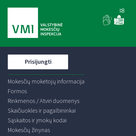
Prisijungti
Mokesčių mokėtojų informacija
Formos
Rinkmenos / Atviri duomenys
Skaičiuoklės ir pagalbininkai
Sąskaitos ir įmokų kodai
Mokesčių žinynas