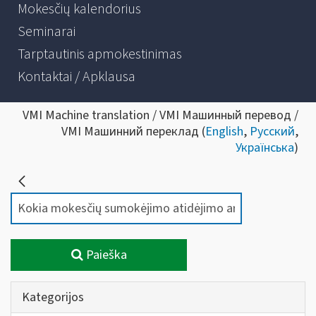
Mokesčių kalendorius
Seminarai
Tarptautinis apmokestinimas
Kontaktai / Apklausa
VMI Machine translation / VMI Машинный перевод /
VMI Машинний переклад (
English
,
Русский
,
Українська
)
Paieška
Kategorijos