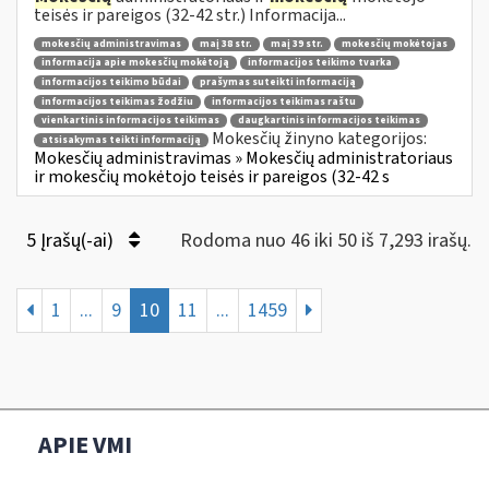
teisės ir pareigos (32-42 str.) Informacija...
mokesčių administravimas
maį 38 str.
maį 39 str.
mokesčių mokėtojas
informacija apie mokesčių mokėtoją
informacijos teikimo tvarka
informacijos teikimo būdai
prašymas suteikti informaciją
informacijos teikimas žodžiu
informacijos teikimas raštu
vienkartinis informacijos teikimas
daugkartinis informacijos teikimas
Mokesčių žinyno kategorijos:
atsisakymas teikti informaciją
Mokesčių administravimas » Mokesčių administratoriaus
ir mokesčių mokėtojo teisės ir pareigos (32-42 s
5 Įrašų(-ai)
Rodoma nuo 46 iki 50 iš 7,293 irašų.
1
...
9
10
11
...
1459
APIE VMI