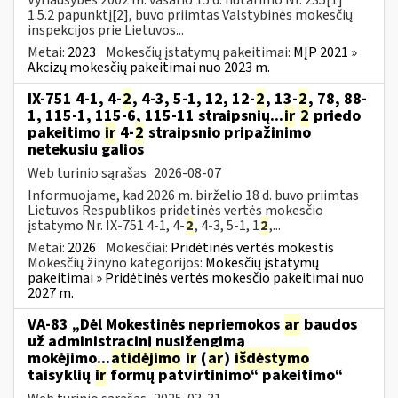
Vyriausybės 2002 m. vasario 15 d. nutarimo Nr. 235[1]
1.5.2 papunktį[2], buvo priimtas Valstybinės mokesčių
inspekcijos prie Lietuvos...
Metai:
2023
Mokesčių įstatymų pakeitimai:
MĮP 2021 »
Akcizų mokesčių pakeitimai nuo 2023 m.
IX-751 4-1, 4-
2
, 4-3, 5-1, 12, 12-
2
, 13-
2
, 78, 88-
1, 115-1, 115-6, 115-11 straipsnių...
ir
2
priedo
pakeitimo
ir
4-
2
straipsnio pripažinimo
netekusiu galios
Web turinio sąrašas
2026-08-07
Informuojame, kad 2026 m. birželio 18 d. buvo priimtas
Lietuvos Respublikos pridėtinės vertės mokesčio
įstatymo Nr. IX-751 4-1, 4-
2
, 4-3, 5-1, 1
2
,...
Metai:
2026
Mokesčiai:
Pridėtinės vertės mokestis
Mokesčių žinyno kategorijos:
Mokesčių įstatymų
pakeitimai » Pridėtinės vertės mokesčio pakeitimai nuo
2027 m.
VA-83 „Dėl Mokestinės nepriemokos
ar
baudos
už administracinį nusižengimą
mokėjimo...
atidėjimo
ir
(
ar
)
išdėstymo
taisyklių
ir
formų patvirtinimo“ pakeitimo“