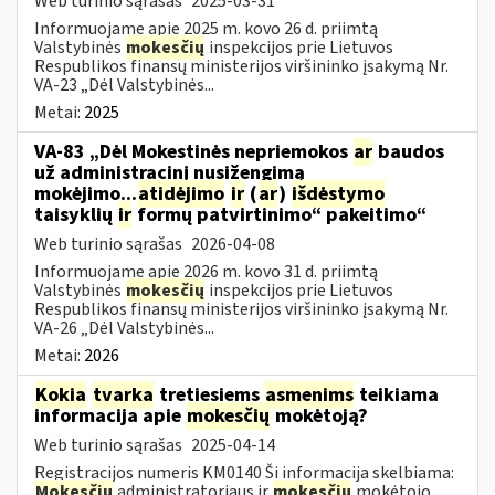
Web turinio sąrašas
2025-03-31
Informuojame apie 2025 m. kovo 26 d. priimtą
Valstybinės
mokesčių
inspekcijos prie Lietuvos
Respublikos finansų ministerijos viršininko įsakymą Nr.
VA-23 „Dėl Valstybinės...
Metai:
2025
VA-83 „Dėl Mokestinės nepriemokos
ar
baudos
už administracinį nusižengimą
mokėjimo...
atidėjimo
ir
(
ar
)
išdėstymo
taisyklių
ir
formų patvirtinimo“ pakeitimo“
Web turinio sąrašas
2026-04-08
Informuojame apie 2026 m. kovo 31 d. priimtą
Valstybinės
mokesčių
inspekcijos prie Lietuvos
Respublikos finansų ministerijos viršininko įsakymą Nr.
VA-26 „Dėl Valstybinės...
Metai:
2026
Kokia
tvarka
tretiesiems
asmenims
teikiama
informacija apie
mokesčių
mokėtoją?
Web turinio sąrašas
2025-04-14
Registracijos numeris KM0140 Ši informacija skelbiama:
Mokesčių
administratoriaus ir
mokesčių
mokėtojo