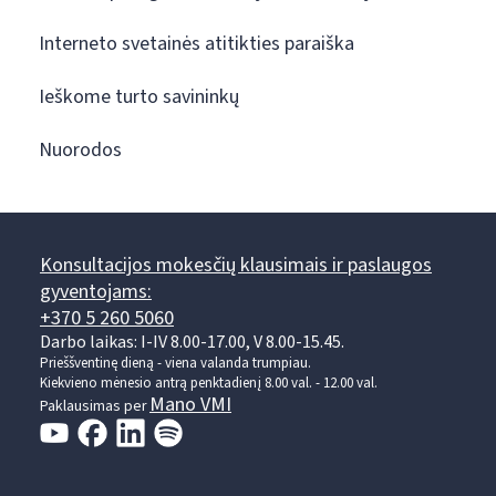
Interneto svetainės atitikties paraiška
Ieškome turto savininkų
Nuorodos
Konsultacijos mokesčių klausimais ir paslaugos
gyventojams:
+370 5 260 5060
Darbo laikas: I-IV 8.00-17.00, V 8.00-15.45.
Prieššventinę dieną - viena valanda trumpiau.
Kiekvieno mėnesio antrą penktadienį 8.00 val. - 12.00 val.
Mano VMI
Paklausimas per