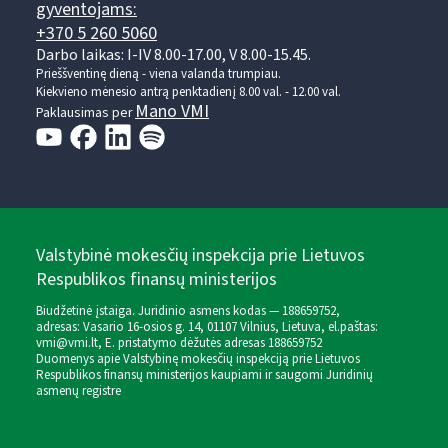
gyventojams:
+370 5 260 5060
Darbo laikas: I-IV 8.00-17.00, V 8.00-15.45.
Prieššventinę dieną - viena valanda trumpiau.
Kiekvieno mėnesio antrą penktadienį 8.00 val. - 12.00 val.
Mano VMI
Paklausimas per
Valstybinė mokesčių inspekcija prie Lietuvos
Respublikos finansų ministerijos
Biudžetinė įstaiga. Juridinio asmens kodas — 188659752,
adresas: Vasario 16-osios g. 14, 01107 Vilnius, Lietuva, el.paštas:
vmi@vmi.lt
, E. pristatymo dėžutės adresas 188659752
Duomenys apie Valstybinę mokesčių inspekciją prie Lietuvos
Respublikos finansų ministerijos kaupiami ir saugomi Juridinių
asmenų registre