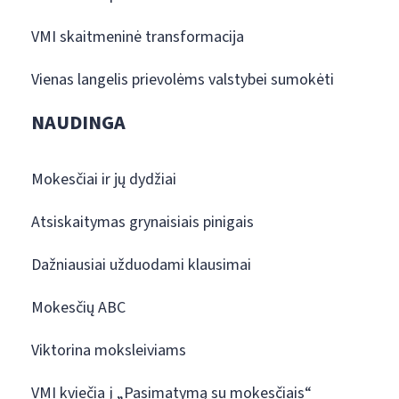
VMI skaitmeninė transformacija
Vienas langelis prievolėms valstybei sumokėti
NAUDINGA
Mokesčiai ir jų dydžiai
Atsiskaitymas grynaisiais pinigais
Dažniausiai užduodami klausimai
Mokesčių ABC
Viktorina moksleiviams
VMI kviečia į „Pasimatymą su mokesčiais“