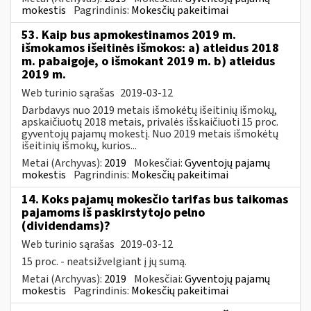
mokestis
Pagrindinis:
Mokesčių pakeitimai
53. Kaip bus apmokestinamos 2019 m.
išmokamos išeitinės išmokos: a) atleidus 2018
m. pabaigoje, o išmokant 2019 m. b) atleidus
2019 m.
Web turinio sąrašas
2019-03-12
Darbdavys nuo 2019 metais išmokėtų išeitinių išmokų,
apskaičiuotų 2018 metais, privalės išskaičiuoti 15 proc.
gyventojų pajamų mokestį. Nuo 2019 metais išmokėtų
išeitinių išmokų, kurios...
Metai (Archyvas):
2019
Mokesčiai:
Gyventojų pajamų
mokestis
Pagrindinis:
Mokesčių pakeitimai
14. Koks pajamų mokesčio tarifas bus taikomas
pajamoms iš paskirstytojo pelno
(dividendams)?
Web turinio sąrašas
2019-03-12
15 proc. - neatsižvelgiant į jų sumą.
Metai (Archyvas):
2019
Mokesčiai:
Gyventojų pajamų
mokestis
Pagrindinis:
Mokesčių pakeitimai