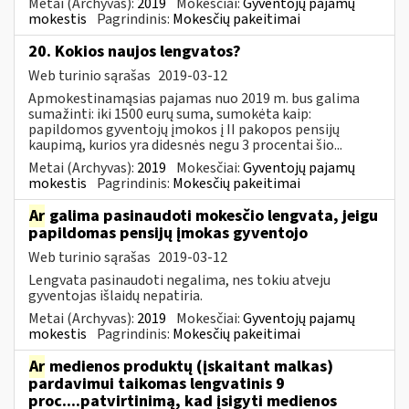
Metai (Archyvas):
2019
Mokesčiai:
Gyventojų pajamų
mokestis
Pagrindinis:
Mokesčių pakeitimai
20. Kokios naujos lengvatos?
Web turinio sąrašas
2019-03-12
Apmokestinamąsias pajamas nuo 2019 m. bus galima
sumažinti: iki 1500 eurų suma, sumokėta kaip:
papildomos gyventojų įmokos į II pakopos pensijų
kaupimą, kurios yra didesnės negu 3 procentai šio...
Metai (Archyvas):
2019
Mokesčiai:
Gyventojų pajamų
mokestis
Pagrindinis:
Mokesčių pakeitimai
Ar
galima pasinaudoti mokesčio lengvata, jeigu
papildomas pensijų įmokas gyventojo
Web turinio sąrašas
2019-03-12
Lengvata pasinaudoti negalima, nes tokiu atveju
gyventojas išlaidų nepatiria.
Metai (Archyvas):
2019
Mokesčiai:
Gyventojų pajamų
mokestis
Pagrindinis:
Mokesčių pakeitimai
Ar
medienos produktų (įskaitant malkas)
pardavimui taikomas lengvatinis 9
proc....patvirtinimą, kad įsigyti medienos