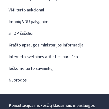
VMI turto aukcionai
Įmonių VDU palyginimas
STOP šešėliui
Krašto apsaugos ministerijos informacija
Interneto svetainės atitikties paraiška
Ieškome turto savininkų
Nuorodos
Konsultacijos mokesčių klausimais ir paslaugos