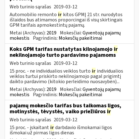
Web turinio sąrašas
2019-03-12
Automobilio remonto
ir
kitos GPMĮ 21 str. nurodytos
išlaidos bus atimamos proporcingai iš visų skirtingais
GPM tarifais apmokestintų pajamų.
Metai (Archyvas):
2019
Mokesčiai:
Gyventojų pajamų
mokestis
Pagrindinis:
Mokesčių pakeitimai
Koks GPM tarifas nustatytas kilnojamojo
ir
nekilnojamojo turto pardavimo pajamoms
Web turinio sąrašas
2019-03-12
15 proc. - ne individualios veiklos turto
ir
individualios
veiklos turtui priskirto nekilnojamojo pagal prigimtį
daikto pardavimo (kitokio perleidimo nuosavybėn)...
Metai (Archyvas):
2019
Mokesčiai:
Gyventojų pajamų
mokestis
Pagrindinis:
Mokesčių pakeitimai
pajamų mokesčio tarifas bus taikomas ligos,
motinystės, tėvystės, vaiko priežiūros
ir
Web turinio sąrašas
2019-03-12
15 proc. - įskaitant
ir
darbdavio išmokamai ligos
išmokai už pirmas ligos dienas