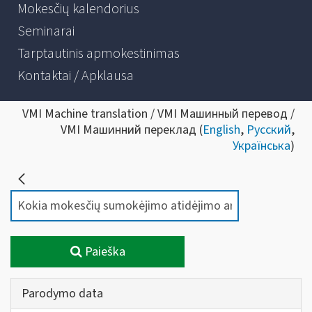
Mokesčių kalendorius
Seminarai
Tarptautinis apmokestinimas
Kontaktai / Apklausa
VMI Machine translation / VMI Машинный перевод /
VMI Машинний переклад (
English
,
Русский
,
Українська
)
Paieška
Parodymo data