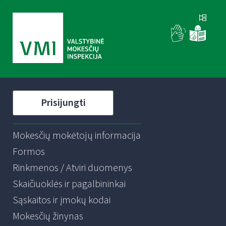
Prisijungti
Mokesčių mokėtojų informacija
Formos
Rinkmenos / Atviri duomenys
Skaičiuoklės ir pagalbininkai
Sąskaitos ir įmokų kodai
Mokesčių žinynas