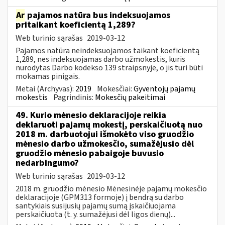
Ar
pajamos natūra bus indeksuojamos
pritaikant koeficientą 1,289?
Web turinio sąrašas
2019-03-12
Pajamos natūra neindeksuojamos taikant koeficientą
1,289, nes indeksuojamas darbo užmokestis, kuris
nurodytas Darbo kodekso 139 straipsnyje, o jis turi būti
mokamas pinigais.
Metai (Archyvas):
2019
Mokesčiai:
Gyventojų pajamų
mokestis
Pagrindinis:
Mokesčių pakeitimai
49. Kurio mėnesio deklaracijoje reikia
deklaruoti pajamų mokestį, perskaičiuotą nuo
2018 m. darbuotojui išmokėto viso gruodžio
mėnesio darbo užmokesčio, sumažėjusio dėl
gruodžio mėnesio pabaigoje buvusio
nedarbingumo?
Web turinio sąrašas
2019-03-12
2018 m. gruodžio mėnesio Mėnesinėje pajamų mokesčio
deklaracijoje (GPM313 formoje) į bendrą su darbo
santykiais susijusių pajamų sumą įskaičiuojama
perskaičiuota (t. y. sumažėjusi dėl ligos dienų)...