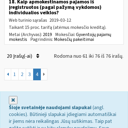
18. Kaip apmokestinamos pajamos iš
įregistruotos (pagal pažymą vykdomos)
individualios veiklos?
Web turinio sąrašas
2019-03-12
Taikant 15 proc. tarifą (atėmus mokesčio kreditą).
Metai (Archyvas):
2019
Mokesčiai:
Gyventojų pajamų
mokestis
Pagrindinis:
Mokesčių pakeitimai
20 Įrašų(-ai)
Rodoma nuo 61 iki 76 iš 76 irašų.
1
2
3
4
Uždaryti
Šioje svetainėje naudojami slapukai
(angl.
cookies). Būtinieji slapukai įdiegiami automatiškai
ir jiems nėra reikalingas Jūsų sutikimas. Taip pat