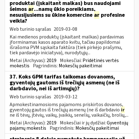
produktai (įskaitant malkas) bus naudojami
šeimos
ar
...namų ūkio poreikiams,
nesusijusiems su ūkine komercine
ar
profesine
veikla?
Web turinio sąrašas
2019-03-08
Kai medienos produktų (įskaitant malkas) pardavimas
įforminamas kasos aparato kvitu, tačiau papildomai
išrašoma PVM sąskaita faktūra (tiek pirkėjo prašymu,
tiek pardavėjo iniciatyva), nurodytųjų...
Metai (Archyvas):
2019
Mokesčiai:
Pridėtinės vertės
mokestis
Pagrindinis:
Mokesčių pakeitimai
37. Koks GPM tarifas taikomas dovanoms,
gyventojų gautoms iš trečiųjų asmenų (ne iš
darbdavio, nei iš artimųjų)?
Web turinio sąrašas
2019-03-12
Apmokestinamosioms pajamoms priskirtos dovanos,
gyventojų gautos iš trečiųjų asmenų (ne iš darbdavio
ir
ne iš tėvų, įtėvių, vaikų, įvaikių, senelių, vaikaičių, brolių,...
Metai (Archyvas):
2019
Mokesčiai ir jų dydžiai:
Gyventojų
pajamų mokestis
Pagrindinis:
Mokesčių pakeitimai