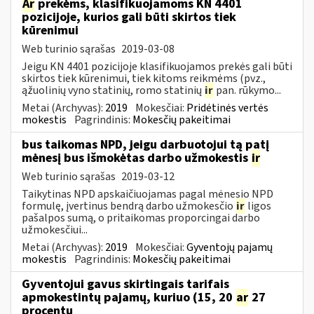
Ar
prekėms, klasifikuojamoms KN 4401
pozicijoje, kurios gali būti skirtos tiek
kūrenimui
Web turinio sąrašas
2019-03-08
Jeigu KN 4401 pozicijoje klasifikuojamos prekės gali būti
skirtos tiek kūrenimui, tiek kitoms reikmėms (pvz.,
ąžuolinių vyno statinių, romo statinių
ir
pan. rūkymo...
Metai (Archyvas):
2019
Mokesčiai:
Pridėtinės vertės
mokestis
Pagrindinis:
Mokesčių pakeitimai
bus taikomas NPD, jeigu darbuotojui tą patį
mėnesį bus išmokėtas darbo užmokestis
ir
Web turinio sąrašas
2019-03-12
Taikytinas NPD apskaičiuojamas pagal mėnesio NPD
formulę, įvertinus bendrą darbo užmokesčio
ir
ligos
pašalpos sumą, o pritaikomas proporcingai darbo
užmokesčiui...
Metai (Archyvas):
2019
Mokesčiai:
Gyventojų pajamų
mokestis
Pagrindinis:
Mokesčių pakeitimai
Gyventojui gavus skirtingais tarifais
apmokestintų pajamų, kuriuo (15, 20
ar
27
procentų