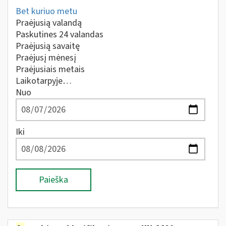
Bet kuriuo metu
Praėjusią valandą
Paskutines 24 valandas
Praėjusią savaitę
Praėjusį mėnesį
Praėjusiais metais
Laikotarpyje…
Nuo
Iki
Paieška