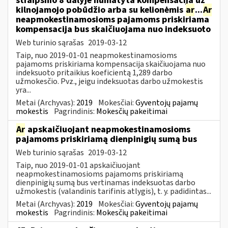
straipsnio 8 dalyje numatyta kompensacija už
kilnojamojo pobūdžio arba su kelionėmis
ar
...
Ar
neapmokestinamosioms pajamoms priskiriama
kompensacija bus skaičiuojama nuo indeksuoto
Web turinio sąrašas
2019-03-12
Taip, nuo 2019-01-01 neapmokestinamosioms
pajamoms priskiriama kompensacija skaičiuojama nuo
indeksuoto pritaikius koeficientą 1,289 darbo
užmokesčio. Pvz., jeigu indeksuotas darbo užmokestis
yra...
Metai (Archyvas):
2019
Mokesčiai:
Gyventojų pajamų
mokestis
Pagrindinis:
Mokesčių pakeitimai
Ar
apskaičiuojant neapmokestinamosioms
pajamoms priskiriamą dienpinigių sumą bus
Web turinio sąrašas
2019-03-12
Taip, nuo 2019-01-01 apskaičiuojant
neapmokestinamosioms pajamoms priskiriamą
dienpinigių sumą bus vertinamas indeksuotas darbo
užmokestis (valandinis tarifinis atlygis), t. y. padidintas...
Metai (Archyvas):
2019
Mokesčiai:
Gyventojų pajamų
mokestis
Pagrindinis:
Mokesčių pakeitimai