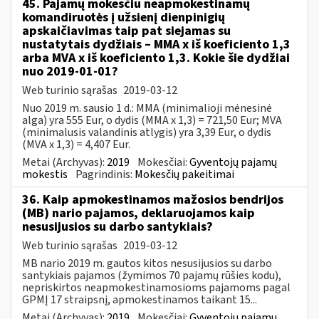
45. Pajamų mokesčiu neapmokestinamų
komandiruotės į užsienį dienpinigių
apskaičiavimas taip pat siejamas su
nustatytais dydžiais – MMA x iš koeficiento 1,3
arba MVA x iš koeficiento 1,3. Kokie šie dydžiai
nuo 2019-01-01?
Web turinio sąrašas
2019-03-12
Nuo 2019 m. sausio 1 d.: MMA (minimalioji mėnesinė
alga) yra 555 Eur, o dydis (MMA x 1,3) = 721,50 Eur; MVA
(minimalusis valandinis atlygis) yra 3,39 Eur, o dydis
(MVA x 1,3) = 4,407 Eur.
Metai (Archyvas):
2019
Mokesčiai:
Gyventojų pajamų
mokestis
Pagrindinis:
Mokesčių pakeitimai
36. Kaip apmokestinamos mažosios bendrijos
(MB) nario pajamos, deklaruojamos kaip
nesusijusios su darbo santykiais?
Web turinio sąrašas
2019-03-12
MB nario 2019 m. gautos kitos nesusijusios su darbo
santykiais pajamos (žymimos 70 pajamų rūšies kodu),
nepriskirtos neapmokestinamosioms pajamoms pagal
GPMĮ 17 straipsnį, apmokestinamos taikant 15...
Metai (Archyvas):
2019
Mokesčiai:
Gyventojų pajamų