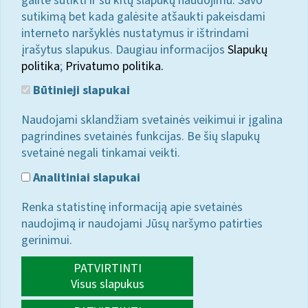
galite sutikti ir su kitų slapukų naudojimu. Savo
sutikimą bet kada galėsite atšaukti pakeisdami
interneto naršyklės nustatymus ir ištrindami
įrašytus slapukus. Daugiau informacijos
Slapukų
politika
;
Privatumo politika.
Būtinieji slapukai
Naudojami sklandžiam svetainės veikimui ir įgalina
pagrindines svetainės funkcijas. Be šių slapukų
svetainė negali tinkamai veikti.
Analitiniai slapukai
Renka statistinę informaciją apie svetainės
naudojimą ir naudojami Jūsų naršymo patirties
gerinimui.
PATVIRTINTI
Visus slapukus