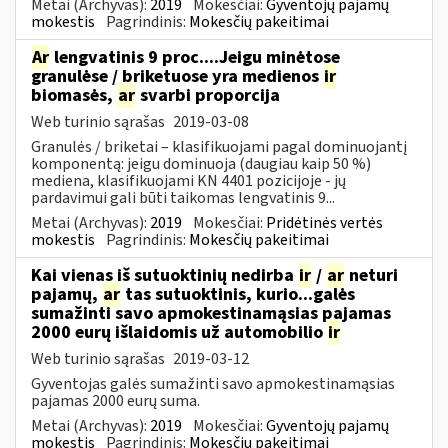
Metai (Archyvas):
2019
Mokesčiai:
Gyventojų pajamų
mokestis
Pagrindinis:
Mokesčių pakeitimai
Ar
lengvatinis 9 proc....Jeigu minėtose
granulėse / briketuose yra medienos
ir
biomasės,
ar
svarbi proporcija
Web turinio sąrašas
2019-03-08
Granulės / briketai – klasifikuojami pagal dominuojantį
komponentą: jeigu dominuoja (daugiau kaip 50 %)
mediena, klasifikuojami KN 4401 pozicijoje - jų
pardavimui gali būti taikomas lengvatinis 9...
Metai (Archyvas):
2019
Mokesčiai:
Pridėtinės vertės
mokestis
Pagrindinis:
Mokesčių pakeitimai
Kai vienas iš sutuoktinių nedirba
ir
/
ar
neturi
pajamų,
ar
tas sutuoktinis, kurio...galės
sumažinti savo apmokestinamąsias pajamas
2000 eurų išlaidomis už automobilio
ir
Web turinio sąrašas
2019-03-12
Gyventojas galės sumažinti savo apmokestinamąsias
pajamas 2000 eurų suma.
Metai (Archyvas):
2019
Mokesčiai:
Gyventojų pajamų
mokestis
Pagrindinis:
Mokesčių pakeitimai