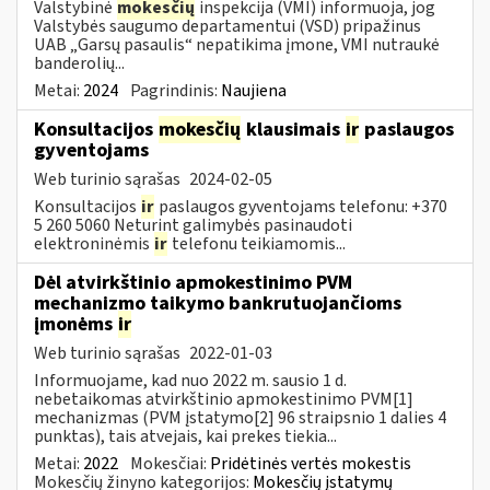
Valstybinė
mokesčių
inspekcija (VMI) informuoja, jog
Valstybės saugumo departamentui (VSD) pripažinus
UAB „Garsų pasaulis“ nepatikima įmone, VMI nutraukė
banderolių...
Metai:
2024
Pagrindinis:
Naujiena
Konsultacijos
mokesčių
klausimais
ir
paslaugos
gyventojams
Web turinio sąrašas
2024-02-05
Konsultacijos
ir
paslaugos gyventojams telefonu: +370
5 260 5060 Neturint galimybės pasinaudoti
elektroninėmis
ir
telefonu teikiamomis...
Dėl atvirkštinio apmokestinimo PVM
mechanizmo taikymo bankrutuojančioms
įmonėms
ir
Web turinio sąrašas
2022-01-03
Informuojame, kad nuo 2022 m. sausio 1 d.
nebetaikomas atvirkštinio apmokestinimo PVM[1]
mechanizmas (PVM įstatymo[2] 96 straipsnio 1 dalies 4
punktas), tais atvejais, kai prekes tiekia...
Metai:
2022
Mokesčiai:
Pridėtinės vertės mokestis
Mokesčių žinyno kategorijos:
Mokesčių įstatymų