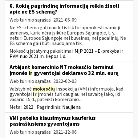
6. Kokią pagrindinę informaciją reikia žinoti
apie ne ES schemą?
Web turinio sąrašas
2021-06-09
Ne ES schema gali naudotis tik tie apmokestinamieji
asmenys, kurie nėra įsikūrę Europos Sąjungoje, t. y.
neturi Europos Sąjungoje nei buveinės, nei padalinių. Ne
ES schema gali būti naudojama tik...
Mokesčių įstatymų pakeitimai:
MĮP 2021 » E-prekyba ir
PVM nuo 2021 m. liepos 1 d.
Artėjant komercinio NT mokesčio terminui
įmonės
ir
gyventojai deklaravo 32 mln. eurų
Web turinio sąrašas
2022-02-03
Valstybinė
mokesčių
inspekcija (VMI) informuoja, kad
gyventojai
ir
įmonės turi daugiau nei savaitę lako, iki
vasario 15 d., pateikti komercinio...
Metai:
2022
Pagrindinis:
Naujiena
VMI pateiks klausimynus kauferius
pasirašiusiems gyventojams
Web turinio sąrašas
2021-12-06