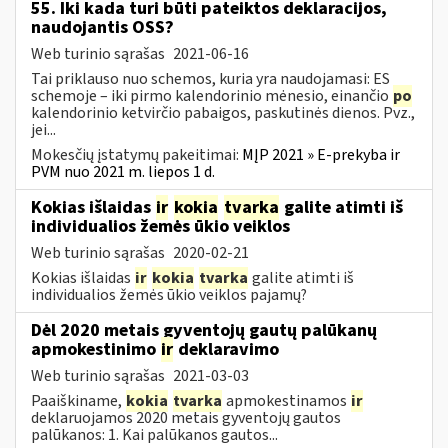
55. Iki kada turi būti pateiktos deklaracijos,
naudojantis OSS?
Web turinio sąrašas
2021-06-16
Tai priklauso nuo schemos, kuria yra naudojamasi: ES
schemoje – iki pirmo kalendorinio mėnesio, einančio
po
kalendorinio ketvirčio pabaigos, paskutinės dienos. Pvz.,
jei...
Mokesčių įstatymų pakeitimai:
MĮP 2021 » E-prekyba ir
PVM nuo 2021 m. liepos 1 d.
Kokias išlaidas
ir
kokia
tvarka
galite atimti iš
individualios žemės ūkio veiklos
Web turinio sąrašas
2020-02-21
Kokias išlaidas
ir
kokia
tvarka
galite atimti iš
individualios žemės ūkio veiklos pajamų?
Dėl 2020 metais gyventojų gautų palūkanų
apmokestinimo
ir
deklaravimo
Web turinio sąrašas
2021-03-03
Paaiškiname,
kokia
tvarka
apmokestinamos
ir
deklaruojamos 2020 metais gyventojų gautos
palūkanos: 1. Kai palūkanos gautos...