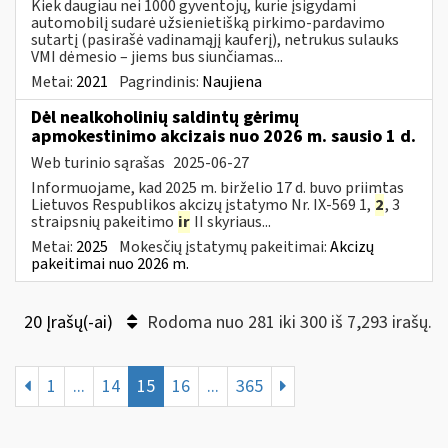
Kiek daugiau nei 1000 gyventojų, kurie įsigydami
automobilį sudarė užsienietišką pirkimo-pardavimo
sutartį (pasirašė vadinamąjį kauferį), netrukus sulauks
VMI dėmesio – jiems bus siunčiamas...
Metai:
2021
Pagrindinis:
Naujiena
Dėl nealkoholinių saldintų gėrimų
apmokestinimo akcizais nuo 2026 m. sausio 1 d.
Web turinio sąrašas
2025-06-27
Informuojame, kad 2025 m. birželio 17 d. buvo priimtas
Lietuvos Respublikos akcizų įstatymo Nr. IX-569 1,
2
, 3
straipsnių pakeitimo
ir
II skyriaus...
Metai:
2025
Mokesčių įstatymų pakeitimai:
Akcizų
pakeitimai nuo 2026 m.
20 Įrašų(-ai)
Rodoma nuo 281 iki 300 iš 7,293 irašų.
1
...
14
15
16
...
365