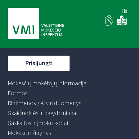
Prisijungti
Mokesčių mokėtojų informacija
Formos
Rinkmenos / Atviri duomenys
Skaičiuoklės ir pagalbininkai
Sąskaitos ir įmokų kodai
Mokesčių žinynas