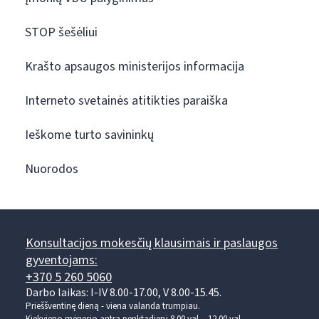
STOP šešėliui
Krašto apsaugos ministerijos informacija
Interneto svetainės atitikties paraiška
Ieškome turto savininkų
Nuorodos
Konsultacijos mokesčių klausimais ir paslaugos
gyventojams:
+370 5 260 5060
Darbo laikas: I-IV 8.00-17.00, V 8.00-15.45.
Prieššventinę dieną - viena valanda trumpiau.
Kiekvieno mėnesio antrą penktadienį 8.00 val. - 12.00 val.