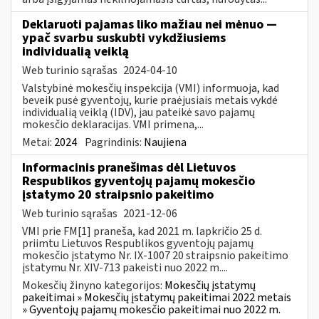
Deklaruoti pajamas liko mažiau nei mėnuo —
ypač svarbu suskubti vykdžiusiems
individualią veiklą
Web turinio sąrašas
2024-04-10
Valstybinė mokesčių inspekcija (VMI) informuoja, kad
beveik pusė gyventojų, kurie praėjusiais metais vykdė
individualią veiklą (IDV), jau pateikė savo pajamų
mokesčio deklaracijas. VMI primena,...
Metai:
2024
Pagrindinis:
Naujiena
Informacinis pranešimas dėl Lietuvos
Respublikos gyventojų pajamų mokesčio
įstatymo 20 straipsnio pakeitimo
Web turinio sąrašas
2021-12-06
VMI prie FM[1] praneša, kad 2021 m. lapkričio 25 d.
priimtu Lietuvos Respublikos gyventojų pajamų
mokesčio įstatymo Nr. IX-1007 20 straipsnio pakeitimo
įstatymu Nr. XIV-713 pakeisti nuo 2022 m....
Mokesčių žinyno kategorijos:
Mokesčių įstatymų
pakeitimai » Mokesčių įstatymų pakeitimai 2022 metais
» Gyventojų pajamų mokesčio pakeitimai nuo 2022 m.