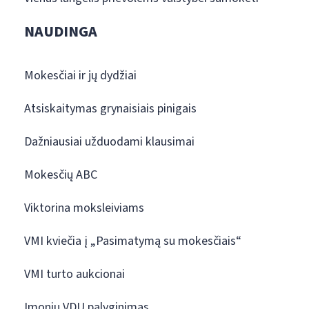
NAUDINGA
Mokesčiai ir jų dydžiai
Atsiskaitymas grynaisiais pinigais
Dažniausiai užduodami klausimai
Mokesčių ABC
Viktorina moksleiviams
VMI kviečia į „Pasimatymą su mokesčiais“
VMI turto aukcionai
Įmonių VDU palyginimas