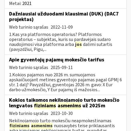
Metai:
2021
Dažniausiai užduodami klausimai (DUK) (DAC7
projektas)
Web turinio sąrašas
2022-11-09
1.Kas yra platformos operatorius? Platformos
operatorius – subjektas, kuris su pardavėjais sudaro
naudojimosi visa platforma arba
jos
dalimi sutartis
(pavyzdžiui, Pigu,...
Apie gyventojų pajamų mokesčio tarifus
Web turinio sąrašas
2025-09-11
1.Kokios pajamos nuo 2026 m. sumuojamos
apskaičiuojant metines gyventojo pajamas pagal GPMĮ 6
str. 1 dalį? Pavyzdžiui, gyventojas 2026 m. gavo: X Eur
darbo užmokesčio, Y Eur pajamų iš mažosios...
Kokios taikomos nekilnojamojo turto mokesčio
lengvatos
fiziniams
asmenims
už 2025m
Web turinio sąrašas
2023-10-30
Nekilnojamojo turto mokesčiu neapmokestinamas
fiziniams
asmenims
nuosavybės teise priklausantis
arba įsigyjamas nekilnojamasis turtas, nurodytas...