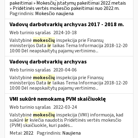
pakeitimai » Mokesčių įstatymų pakeitimai 2022 metais
» Pridėtinės vertės mokesčio pakeitimai nuo 2022 m.
Pagrindinis:
Mokesčio naujiena
Vadovų darbotvarkių archyvas 2017 - 2018 m.
Web turinio sąrašas
2024-10-18
Valstybinė
mokesčių
inspekcija prie Finansų
ministerijos Data
ir
laikas Tema Informacija 2018-12-20
10:00 Dėl neapskaitytų pajamų vertinimo...
Vadovų darbotvarkių archyvas
Web turinio sąrašas
2020-04-06
Valstybinė
mokesčių
inspekcija prie Finansų
ministerijos Data
ir
laikas Tema Informacija 2018-12-20
10:00 Dėl neapskaitytų pajamų vertinimo...
VMI sukūrė nemokamą PVM skaičiuoklę
Web turinio sąrašas
2022-03-24
Valstybinė
mokesčių
inspekcija (VMI) informuoja, kad
sukūrė
ir
kviečia naudotis Pridėtinės vertės mokesčio
(PVM) skaičiuokle, kuri padės...
Metai:
2022
Pagrindinis:
Naujiena