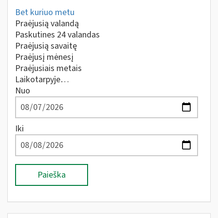
Bet kuriuo metu
Praėjusią valandą
Paskutines 24 valandas
Praėjusią savaitę
Praėjusį mėnesį
Praėjusiais metais
Laikotarpyje…
Nuo
Iki
Paieška