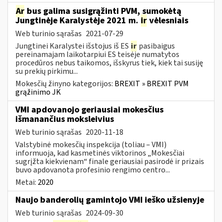
Ar
bus galima susigrąžinti PVM, sumokėtą
Jungtinėje Karalystėje 2021 m.
ir
vėlesniais
Web turinio sąrašas
2021-07-29
Jungtinei Karalystei išstojus iš ES
ir
pasibaigus
pereinamajam laikotarpiui ES teisėje numatytos
procedūros nebus taikomos, išskyrus tiek, kiek tai susiję
su prekių pirkimu...
Mokesčių žinyno kategorijos:
BREXIT » BREXIT PVM
grąžinimo JK
VMI apdovanojo geriausiai mokesčius
išmanančius moksleivius
Web turinio sąrašas
2020-11-18
Valstybinė mokesčių inspekcija (toliau – VMI)
informuoja, kad kasmetinės viktorinos „Mokesčiai
sugrįžta kiekvienam“ finale geriausiai pasirodė ir prizais
buvo apdovanota profesinio rengimo centro...
Metai:
2020
Naujo banderolių gamintojo VMI ieško užsienyje
Web turinio sąrašas
2024-09-30