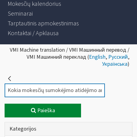
Mokesčių kalendorius
Seminarai
Tarptautinis apmokestinimas
Kontaktai / Apklausa
VMI Machine translation / VMI Машинный перевод /
VMI Машинний переклад (
English
,
Русский
,
Українська
)
Paieška
Kategorijos