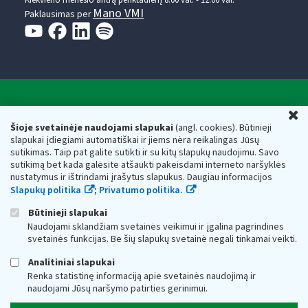
Mano VMI
Paklausimas per
Valstybinė mokesčių inspekcija prie Lietuvos
U
Respublikos finansų ministerijos
Šioje svetainėje naudojami slapukai
(angl. cookies). Būtinieji
slapukai įdiegiami automatiškai ir jiems nėra reikalingas Jūsų
Biudžetinė įstaiga. Juridinio asmens kodas — 188659752,
sutikimas. Taip pat galite sutikti ir su kitų slapukų naudojimu. Savo
adresas: Vasario 16-osios g. 14, 01107 Vilnius, Lietuva, el.paštas:
sutikimą bet kada galėsite atšaukti pakeisdami interneto naršyklės
vmi@vmi.lt
, E. pristatymo dėžutės adresas 188659752
nustatymus ir ištrindami įrašytus slapukus. Daugiau informacijos
Duomenys apie Valstybinę mokesčių inspekciją prie Lietuvos
Slapukų politika
;
Privatumo politika.
Respublikos finansų ministerijos kaupiami ir saugomi Juridinių
asmenų registre
Būtinieji slapukai
Naudojami sklandžiam svetainės veikimui ir įgalina pagrindines
svetainės funkcijas. Be šių slapukų svetainė negali tinkamai veikti.
Analitiniai slapukai
Renka statistinę informaciją apie svetainės naudojimą ir
naudojami Jūsų naršymo patirties gerinimui.