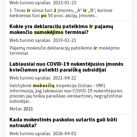
Web turinio sąrašas
2023-01-23
1. Tėvas
ir
sūnus turi
2
įmones, „A“
ir
„B“, kuriose
kiekvienas turi
po
50 proc. akcijų. Įmonės...
Kokie yra deklaracijų pateikimo
ir
pajamų
mokesčio
sumokėjimo
terminai?
Web turinio sąrašas
2019-02-21
Pajamų mokesčio deklaracijų pateikimo
ir
mokėjimo
terminai.
Labiausiai nuo COVID-19 nukentėjusios įmonės
kviečiamos pateikti paraišką subsidijai
Web turinio sąrašas
2021-04-22
Valstybinė
mokesčių
inspekcija (toliau – VMI)
informuoja, jog labiausiai nuo COVID-19 nukentėjusios
įmonės jau teikia paraiškas vienkartinei, negrąžintinai
subsidijai...
Metai:
2021
Kada mokestinės paskolos sutartis gali būti
nutraukta?
Web turinio sąrašas
2026-04-02