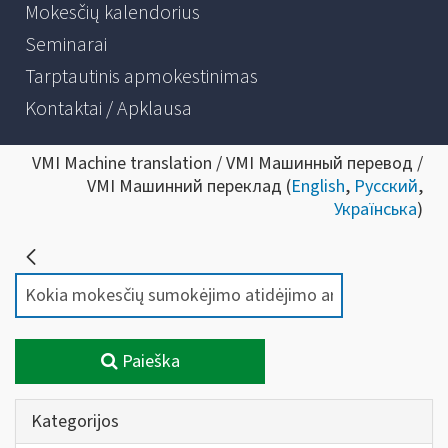
Mokesčių kalendorius
Seminarai
Tarptautinis apmokestinimas
Kontaktai / Apklausa
VMI Machine translation / VMI Машинный перевод /
VMI Машинний переклад (
English
,
Русский
,
Українська
)
Paieška
Kategorijos