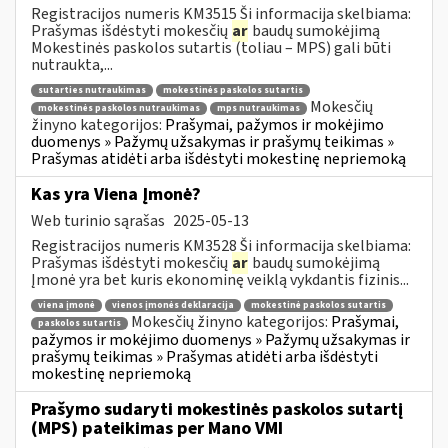
Registracijos numeris KM3515 Ši informacija skelbiama:
Prašymas išdėstyti mokesčių
ar
baudų sumokėjimą
Mokestinės paskolos sutartis (toliau – MPS) gali būti
nutraukta,...
sutarties nutraukimas
mokestinės paskolos sutartis
Mokesčių
mokestinės paskolos nutraukimas
mps nutraukimas
žinyno kategorijos:
Prašymai, pažymos ir mokėjimo
duomenys » Pažymų užsakymas ir prašymų teikimas »
Prašymas atidėti arba išdėstyti mokestinę nepriemoką
Kas yra Viena Įmonė?
Web turinio sąrašas
2025-05-13
Registracijos numeris KM3528 Ši informacija skelbiama:
Prašymas išdėstyti mokesčių
ar
baudų sumokėjimą
Įmonė yra bet kuris ekonominę veiklą vykdantis fizinis...
viena įmonė
vienos įmonės deklaracija
mokestinė paskolos sutartis
Mokesčių žinyno kategorijos:
Prašymai,
paskolos sutartis
pažymos ir mokėjimo duomenys » Pažymų užsakymas ir
prašymų teikimas » Prašymas atidėti arba išdėstyti
mokestinę nepriemoką
Prašymo sudaryti mokestinės paskolos sutartį
(MPS) pateikimas per Mano VMI