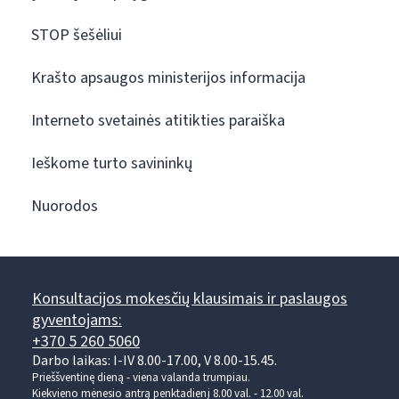
STOP šešėliui
Krašto apsaugos ministerijos informacija
Interneto svetainės atitikties paraiška
Ieškome turto savininkų
Nuorodos
Konsultacijos mokesčių klausimais ir paslaugos
gyventojams:
+370 5 260 5060
Darbo laikas: I-IV 8.00-17.00, V 8.00-15.45.
Prieššventinę dieną - viena valanda trumpiau.
Kiekvieno mėnesio antrą penktadienį 8.00 val. - 12.00 val.