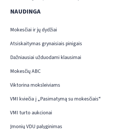
NAUDINGA
Mokesčiai ir jų dydžiai
Atsiskaitymas grynaisiais pinigais
Dažniausiai užduodami klausimai
Mokesčių ABC
Viktorina moksleiviams
VMI kviečia į „Pasimatymą su mokesčiais“
VMI turto aukcionai
Įmonių VDU palyginimas