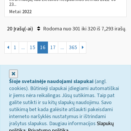
23...
Metai:
2022
20 Įrašų(-ai)
Rodoma nuo 301 iki 320 iš 7,293 irašų.
1
...
15
16
17
...
365
Uždaryti
Šioje svetainėje naudojami slapukai
(angl.
cookies). Būtinieji slapukai įdiegiami automatiškai
ir jiems nėra reikalingas Jūsų sutikimas. Taip pat
galite sutikti ir su kitų slapukų naudojimu. Savo
sutikimą bet kada galėsite atšaukti pakeisdami
interneto naršyklės nustatymus ir ištrindami
įrašytus slapukus. Daugiau informacijos
Slapukų
politika
;
Privatumo politika.