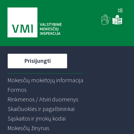
Prisijungti
Mokesčių mokėtojų informacija
Formos
Rinkmenos / Atviri duomenys
Skaičiuoklės ir pagalbininkai
Sąskaitos ir įmokų kodai
Mokesčių žinynas