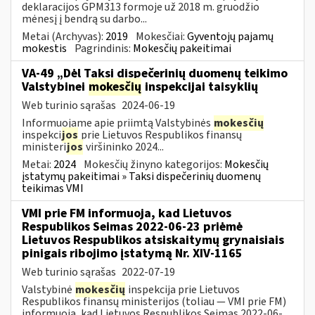
deklaracijos GPM313 formoje už 2018 m. gruodžio
mėnesį į bendrą su darbo...
Metai (Archyvas):
2019
Mokesčiai:
Gyventojų pajamų
mokestis
Pagrindinis:
Mokesčių pakeitimai
VA-49 „Dėl Taksi dispečerinių duomenų teikimo
Valstybinei
mokesčių
inspekcijai taisyklių
Web turinio sąrašas
2024-06-19
Informuojame apie priimtą Valstybinės
mokesčių
inspekci
jos
prie Lietuvos Respublikos finansų
ministeri
jos
viršininko 2024...
Metai:
2024
Mokesčių žinyno kategorijos:
Mokesčių
įstatymų pakeitimai » Taksi dispečerinių duomenų
teikimas VMI
VMI prie FM informuoja, kad Lietuvos
Respublikos Seimas 2022-06-23 priėmė
Lietuvos Respublikos atsiskaitymų grynaisiais
pinigais ribojimo įstatymą Nr. XIV-1165
Web turinio sąrašas
2022-07-19
Valstybinė
mokesčių
inspekcija prie Lietuvos
Respublikos finansų ministerijos (toliau — VMI prie FM)
informuoja, kad Lietuvos Respublikos Seimas 2022-06-