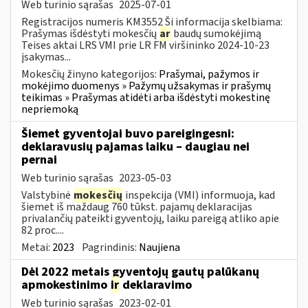
Web turinio sąrašas
2025-07-01
Registracijos numeris KM3552 Ši informacija skelbiama:
Prašymas išdėstyti mokesčių
ar
baudų sumokėjimą
Teises aktai LRS VMI prie LR FM viršininko 2024-10-23
įsakymas...
Mokesčių žinyno kategorijos:
Prašymai, pažymos ir
mokėjimo duomenys » Pažymų užsakymas ir prašymų
teikimas » Prašymas atidėti arba išdėstyti mokestinę
nepriemoką
Šiemet gyventojai buvo pareigingesni:
deklaravusių pajamas laiku – daugiau nei
pernai
Web turinio sąrašas
2023-05-03
Valstybinė
mokesčių
inspekcija (VMI) informuoja, kad
šiemet iš maždaug 760 tūkst. pajamų deklaracijas
privalančių pateikti gyventojų, laiku pareigą atliko apie
82 proc....
Metai:
2023
Pagrindinis:
Naujiena
Dėl 2022 metais gyventojų gautų palūkanų
apmokestinimo
ir
deklaravimo
Web turinio sąrašas
2023-02-01