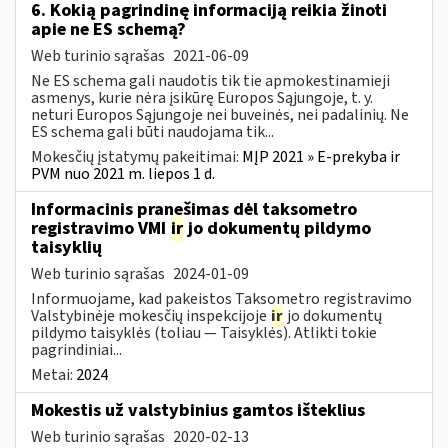
6. Kokią pagrindinę informaciją reikia žinoti
apie ne ES schemą?
Web turinio sąrašas
2021-06-09
Ne ES schema gali naudotis tik tie apmokestinamieji
asmenys, kurie nėra įsikūrę Europos Sąjungoje, t. y.
neturi Europos Sąjungoje nei buveinės, nei padalinių. Ne
ES schema gali būti naudojama tik...
Mokesčių įstatymų pakeitimai:
MĮP 2021 » E-prekyba ir
PVM nuo 2021 m. liepos 1 d.
Informacinis pranešimas dėl taksometro
registravimo VMI
ir
jo dokumentų pildymo
taisyklių
Web turinio sąrašas
2024-01-09
Informuojame, kad pakeistos Taksometro registravimo
Valstybinėje mokesčių inspekcijoje
ir
jo dokumentų
pildymo taisyklės (toliau — Taisyklės). Atlikti tokie
pagrindiniai...
Metai:
2024
Mokestis už valstybinius gamtos išteklius
Web turinio sąrašas
2020-02-13