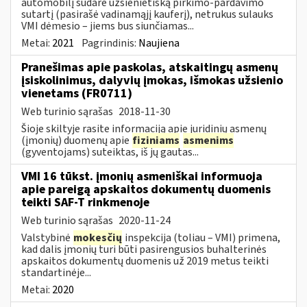
automobilį sudarė užsienietišką pirkimo-pardavimo
sutartį (pasirašė vadinamąjį kauferį), netrukus sulauks
VMI dėmesio – jiems bus siunčiamas...
Metai:
2021
Pagrindinis:
Naujiena
Pranešimas apie paskolas, atskaitingų asmenų
įsiskolinimus, dalyvių įmokas, išmokas užsienio
vienetams (FR0711)
Web turinio sąrašas
2018-11-30
Šioje skiltyje rasite informaciją apie juridinių asmenų
(įmonių) duomenų apie
fiziniams
asmenims
(gyventojams) suteiktas, iš jų gautas...
VMI 16 tūkst. įmonių asmeniškai informuoja
apie pareigą apskaitos dokumentų duomenis
teikti SAF-T rinkmenoje
Web turinio sąrašas
2020-11-24
Valstybinė
mokesčių
inspekcija (toliau – VMI) primena,
kad dalis įmonių turi būti pasirengusios buhalterinės
apskaitos dokumentų duomenis už 2019 metus teikti
standartinėje...
Metai:
2020