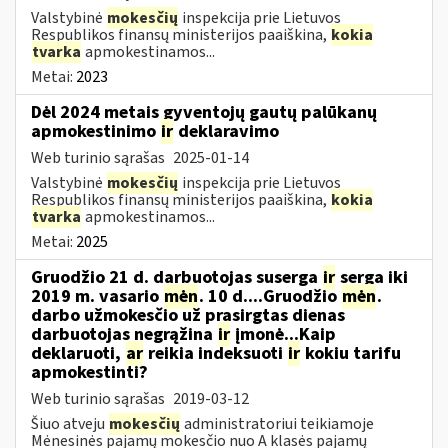
Valstybinė
mokesčių
inspekcija prie Lietuvos
Respublikos finansų ministerijos paaiškina,
kokia
tvarka
apmokestinamos...
Metai:
2023
Dėl 2024 metais gyventojų gautų palūkanų
apmokestinimo
ir
deklaravimo
Web turinio sąrašas
2025-01-14
Valstybinė
mokesčių
inspekcija prie Lietuvos
Respublikos finansų ministerijos paaiškina,
kokia
tvarka
apmokestinamos...
Metai:
2025
Gruodžio 21 d. darbuotojas suserga
ir
serga iki
2019 m. vasario
mėn
. 10 d....Gruodžio
mėn
.
darbo užmokesčio už prasirgtas dienas
darbuotojas negrąžina
ir
įmonė...Kaip
deklaruoti,
ar
reikia indeksuoti
ir
kokiu tarifu
apmokestinti?
Web turinio sąrašas
2019-03-12
Šiuo atveju
mokesčių
administratoriui teikiamoje
Mėnesinės pajamų mokesčio nuo A klasės pajamų