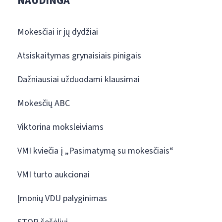
NAUDINGA
Mokesčiai ir jų dydžiai
Atsiskaitymas grynaisiais pinigais
Dažniausiai užduodami klausimai
Mokesčių ABC
Viktorina moksleiviams
VMI kviečia į „Pasimatymą su mokesčiais“
VMI turto aukcionai
Įmonių VDU palyginimas