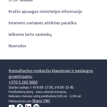
STOP šešėliui
Krašto apsaugos ministerijos informacija
Interneto svetainės atitikties paraiška
Ieškome turto savininkų
Nuorodos
Konsultacijos mokesčių klausimais ir paslaugos
gyventojams:
+370 5 260 5060
Darbo laikas: I-IV 8.00-17.00, V 8.00-15.45.
Prieššventinę dieną - viena valanda trumpiau.
Kiekvieno mėnesio antrą penktadienį 8.00 val. - 12.00 val.
Mano VMI
Paklausimas per