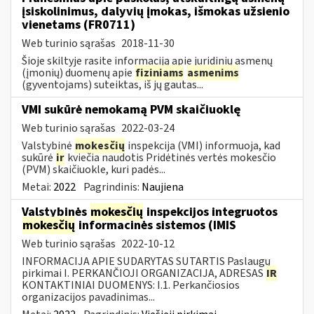
įsiskolinimus, dalyvių įmokas, išmokas užsienio
vienetams (FR0711)
Web turinio sąrašas
2018-11-30
Šioje skiltyje rasite informaciją apie juridinių asmenų
(įmonių) duomenų apie
fiziniams
asmenims
(gyventojams) suteiktas, iš jų gautas...
VMI sukūrė nemokamą PVM skaičiuoklę
Web turinio sąrašas
2022-03-24
Valstybinė
mokesčių
inspekcija (VMI) informuoja, kad
sukūrė
ir
kviečia naudotis Pridėtinės vertės mokesčio
(PVM) skaičiuokle, kuri padės...
Metai:
2022
Pagrindinis:
Naujiena
Valstybinės
mokesčių
inspekcijos integruotos
mokesčių
informacinės sistemos (IMIS
Web turinio sąrašas
2022-10-12
INFORMACIJA APIE SUDARYTAS SUTARTIS Paslaugų
pirkimai I. PERKANČIOJI ORGANIZACIJA, ADRESAS
IR
KONTAKTINIAI DUOMENYS: I.1. Perkančiosios
organizacijos pavadinimas...