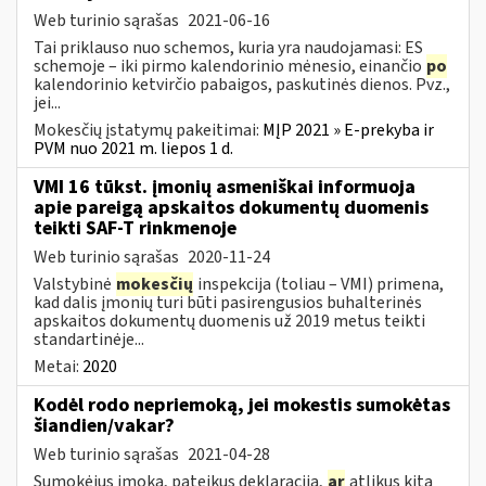
Web turinio sąrašas
2021-06-16
Tai priklauso nuo schemos, kuria yra naudojamasi: ES
schemoje – iki pirmo kalendorinio mėnesio, einančio
po
kalendorinio ketvirčio pabaigos, paskutinės dienos. Pvz.,
jei...
Mokesčių įstatymų pakeitimai:
MĮP 2021 » E-prekyba ir
PVM nuo 2021 m. liepos 1 d.
VMI 16 tūkst. įmonių asmeniškai informuoja
apie pareigą apskaitos dokumentų duomenis
teikti SAF-T rinkmenoje
Web turinio sąrašas
2020-11-24
Valstybinė
mokesčių
inspekcija (toliau – VMI) primena,
kad dalis įmonių turi būti pasirengusios buhalterinės
apskaitos dokumentų duomenis už 2019 metus teikti
standartinėje...
Metai:
2020
Kodėl rodo nepriemoką, jei mokestis sumokėtas
šiandien/vakar?
Web turinio sąrašas
2021-04-28
Sumokėjus įmoką, pateikus deklaraciją,
ar
atlikus kitą