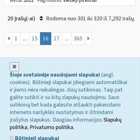
Metai:
2022
Pagrindinis:
Viešieji pirkimai
20 Įrašų(-ai)
Rodoma nuo 301 iki 320 iš 7,292 irašų.
1
...
15
16
17
...
365
Uždaryti
Šioje svetainėje naudojami slapukai
(angl.
cookies). Būtinieji slapukai įdiegiami automatiškai
ir jiems nėra reikalingas Jūsų sutikimas. Taip pat
galite sutikti ir su kitų slapukų naudojimu. Savo
sutikimą bet kada galėsite atšaukti pakeisdami
interneto naršyklės nustatymus ir ištrindami
įrašytus slapukus. Daugiau informacijos
Slapukų
politika
;
Privatumo politika.
Būtinieji slapukai