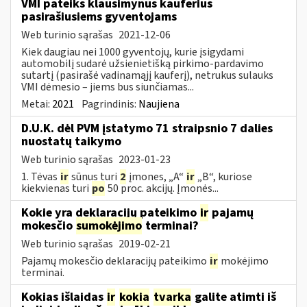
VMI pateiks klausimynus kauferius
pasirašiusiems gyventojams
Web turinio sąrašas
2021-12-06
Kiek daugiau nei 1000 gyventojų, kurie įsigydami
automobilį sudarė užsienietišką pirkimo-pardavimo
sutartį (pasirašė vadinamąjį kauferį), netrukus sulauks
VMI dėmesio – jiems bus siunčiamas...
Metai:
2021
Pagrindinis:
Naujiena
D.U.K. dėl PVM įstatymo 71 straipsnio 7 dalies
nuostatų taikymo
Web turinio sąrašas
2023-01-23
1. Tėvas
ir
sūnus turi
2
įmones, „A“
ir
„B“, kuriose
kiekvienas turi
po
50 proc. akcijų. Įmonės...
Kokie yra deklaracijų pateikimo
ir
pajamų
mokesčio
sumokėjimo
terminai?
Web turinio sąrašas
2019-02-21
Pajamų mokesčio deklaracijų pateikimo
ir
mokėjimo
terminai.
Kokias išlaidas
ir
kokia
tvarka
galite atimti iš