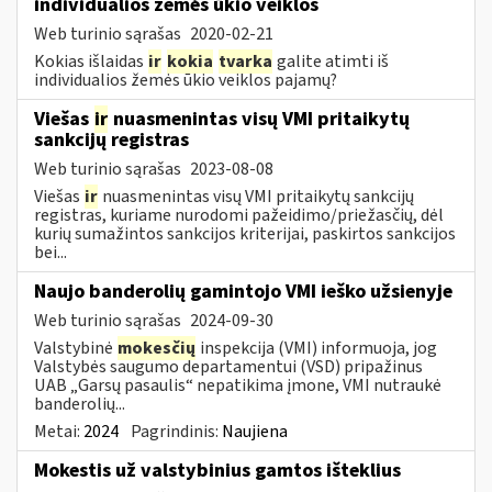
individualios žemės ūkio veiklos
Web turinio sąrašas
2020-02-21
Kokias išlaidas
ir
kokia
tvarka
galite atimti iš
individualios žemės ūkio veiklos pajamų?
Viešas
ir
nuasmenintas visų VMI pritaikytų
sankcijų registras
Web turinio sąrašas
2023-08-08
Viešas
ir
nuasmenintas visų VMI pritaikytų sankcijų
registras, kuriame nurodomi pažeidimo/priežasčių, dėl
kurių sumažintos sankcijos kriterijai, paskirtos sankcijos
bei...
Naujo banderolių gamintojo VMI ieško užsienyje
Web turinio sąrašas
2024-09-30
Valstybinė
mokesčių
inspekcija (VMI) informuoja, jog
Valstybės saugumo departamentui (VSD) pripažinus
UAB „Garsų pasaulis“ nepatikima įmone, VMI nutraukė
banderolių...
Metai:
2024
Pagrindinis:
Naujiena
Mokestis už valstybinius gamtos išteklius