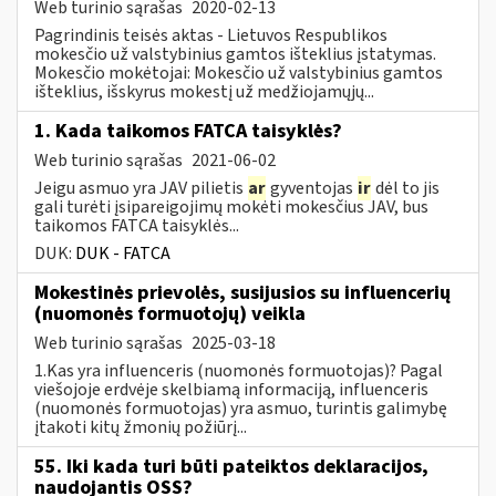
Web turinio sąrašas
2020-02-13
Pagrindinis teisės aktas - Lietuvos Respublikos
mokesčio už valstybinius gamtos išteklius įstatymas.
Mokesčio mokėtojai: Mokesčio už valstybinius gamtos
išteklius, išskyrus mokestį už medžiojamųjų...
1. Kada taikomos FATCA taisyklės?
Web turinio sąrašas
2021-06-02
Jeigu asmuo yra JAV pilietis
ar
gyventojas
ir
dėl to jis
gali turėti įsipareigojimų mokėti mokesčius JAV, bus
taikomos FATCA taisyklės...
DUK:
DUK - FATCA
Mokestinės prievolės, susijusios su influencerių
(nuomonės formuotojų) veikla
Web turinio sąrašas
2025-03-18
1.Kas yra influenceris (nuomonės formuotojas)? Pagal
viešojoje erdvėje skelbiamą informaciją, influenceris
(nuomonės formuotojas) yra asmuo, turintis galimybę
įtakoti kitų žmonių požiūrį...
55. Iki kada turi būti pateiktos deklaracijos,
naudojantis OSS?