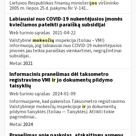
Lietuvos Respublikos finansų ministeri
jos
viršininko
2005 m. liepos 25 d. įsakymu Nr. V-141...
Labiausiai nuo COVID-19 nukentėjusios įmonės
kviečiamos pateikti paraišką subsidijai
Web turinio sąrašas
2021-04-22
Valstybinė
mokesčių
inspekcija (toliau – VMI)
informuoja, jog labiausiai nuo COVID-19 nukentėjusios
įmonės jau teikia paraiškas vienkartinei, negrąžintinai
subsidijai...
Metai:
2021
Informacinis pranešimas dėl taksometro
registravimo VMI
ir
jo dokumentų pildymo
taisyklių
Web turinio sąrašas
2024-01-09
Informuojame, kad pakeistos Taksometro registravimo
Valstybinėje mokesčių inspekcijoje
ir
jo dokumentų
pildymo taisyklės (toliau — Taisyklės). Atlikti tokie
pagrindiniai...
Metai:
2024
Pranešimas apie paskolas, atskaitingų asmenų