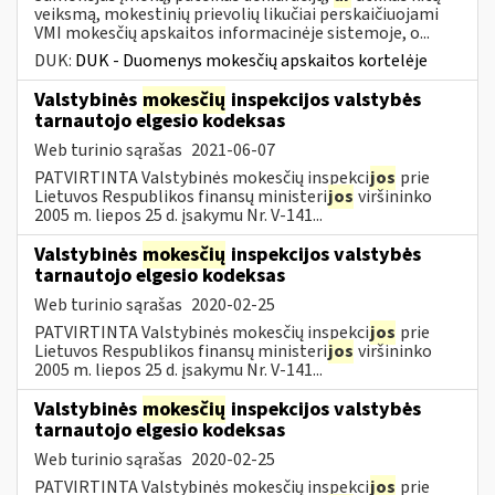
veiksmą, mokestinių prievolių likučiai perskaičiuojami
VMI mokesčių apskaitos informacinėje sistemoje, o...
DUK:
DUK - Duomenys mokesčių apskaitos kortelėje
Valstybinės
mokesčių
inspekcijos valstybės
tarnautojo elgesio kodeksas
Web turinio sąrašas
2021-06-07
PATVIRTINTA Valstybinės mokesčių inspekci
jos
prie
Lietuvos Respublikos finansų ministeri
jos
viršininko
2005 m. liepos 25 d. įsakymu Nr. V-141...
Valstybinės
mokesčių
inspekcijos valstybės
tarnautojo elgesio kodeksas
Web turinio sąrašas
2020-02-25
PATVIRTINTA Valstybinės mokesčių inspekci
jos
prie
Lietuvos Respublikos finansų ministeri
jos
viršininko
2005 m. liepos 25 d. įsakymu Nr. V-141...
Valstybinės
mokesčių
inspekcijos valstybės
tarnautojo elgesio kodeksas
Web turinio sąrašas
2020-02-25
PATVIRTINTA Valstybinės mokesčių inspekci
jos
prie