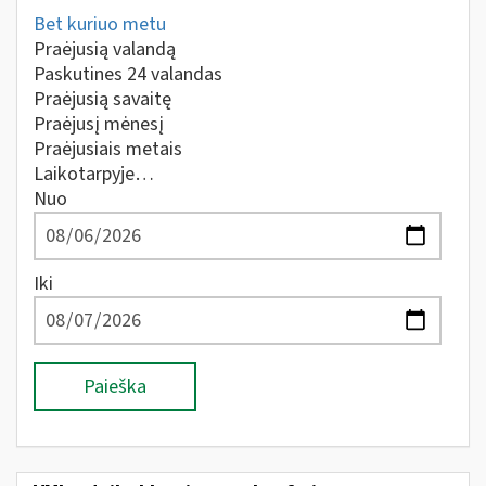
Bet kuriuo metu
Praėjusią valandą
Paskutines 24 valandas
Praėjusią savaitę
Praėjusį mėnesį
Praėjusiais metais
Laikotarpyje…
Nuo
Iki
Paieška