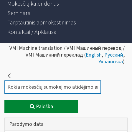
Mokesčių kalendorius
Seminarai
Tarptautinis apmokestinimas
Kontaktai / Apklausa
VMI Machine translation / VMI Машинный перевод /
VMI Машинний переклад (
English
,
Русский
,
Українська
)
Paieška
Parodymo data