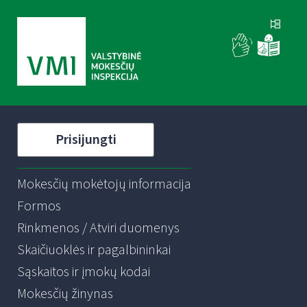
Prisijungti
Mokesčių mokėtojų informacija
Formos
Rinkmenos / Atviri duomenys
Skaičiuoklės ir pagalbininkai
Sąskaitos ir įmokų kodai
Mokesčių žinynas